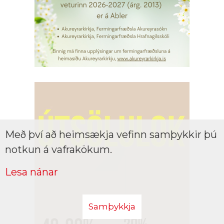
Með því að heimsækja vefinn samþykkir þú
notkun á vafrakökum.
Lesa nánar
Samþykkja