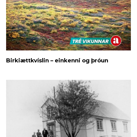
Birkiættkvíslin – einkenni og þróun