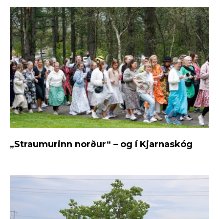
„Straumurinn norður“ – og í Kjarnaskóg