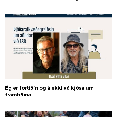
Ég er fortíðin og á ekki að kjósa um
framtíðina