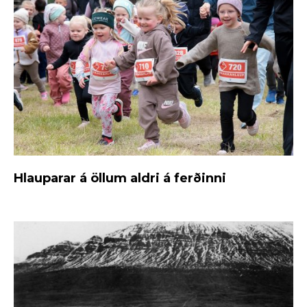
Hlauparar á öllum aldri á ferðinni