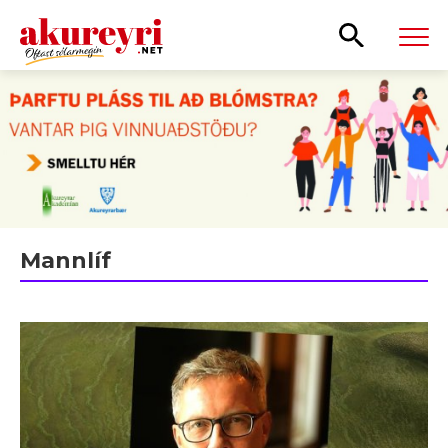
Leita
Mannlíf