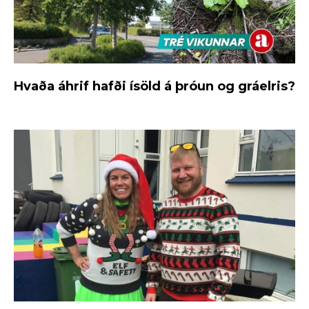
Hvaða áhrif hafði ísöld á þróun og gráelris?