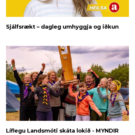
Sjálfsrækt – dagleg umhyggja og iðkun
Líflegu Landsmóti skáta lokið - MYNDIR