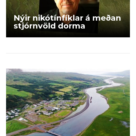
Nýir nikótínfíklar á meðan
stjórnvöld dorma