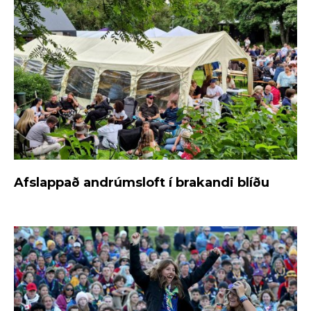
Afslappað andrúmsloft í brakandi blíðu