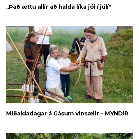
„Það ættu allir að halda líka jól í júlí“
Miðaldadagar á Gásum vinsælir – MYNDIR