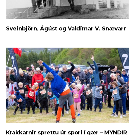
Sveinbjörn, Ágúst og Valdimar V. Snævarr
Krakkarnir sprettu úr spori í gær – MYNDIR