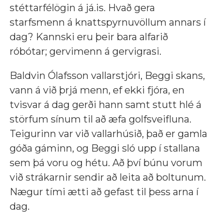
stéttarfélögin á já.is. Hvað gera
starfsmenn á knattspyrnuvöllum annars í
dag? Kannski eru þeir bara alfarið
róbótar; gervimenn á gervigrasi.
Baldvin Ólafsson vallarstjóri, Beggi skans,
vann á við þrjá menn, ef ekki fjóra, en
tvisvar á dag gerði hann samt stutt hlé á
störfum sínum til að æfa golfsveifluna.
Teigurinn var við vallarhúsið, það er gamla
góða gáminn, og Beggi sló upp í stallana
sem þá voru og hétu. Að því búnu vorum
við strákarnir sendir að leita að boltunum.
Nægur tími ætti að gefast til þess arna í
dag.