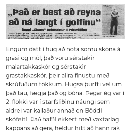
Engum datt í hug að nota sömu skóna á
grasi og möl; það voru sérstakir
malartakkaskór og sérstakir
grastakkaskór, þeir allra fínustu með
skrúfuðum tökkum. Hugsa þurfti vel um
það tau, fægja það og bóna. Þegar ég var í
2. flokki var í starfsliðinu náungi sem
aldrei var kallaður annað en Böddi
skófeiti. Það hafði ekkert með vaxtarlag
kappans að gera, heldur hitt að hann rak