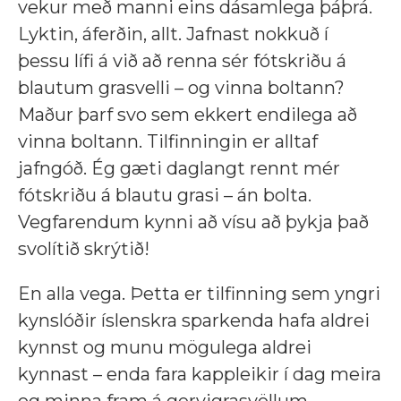
vekur með manni eins dásamlega þáþrá.
Lyktin, áferðin, allt. Jafnast nokkuð í
þessu lífi á við að renna sér fótskriðu á
blautum grasvelli – og vinna boltann?
Maður þarf svo sem ekkert endilega að
vinna boltann. Tilfinningin er alltaf
jafngóð. Ég gæti daglangt rennt mér
fótskriðu á blautu grasi – án bolta.
Vegfarendum kynni að vísu að þykja það
svolítið skrýtið!
En alla vega. Þetta er tilfinning sem yngri
kynslóðir íslenskra sparkenda hafa aldrei
kynnst og munu mögulega aldrei
kynnast – enda fara kappleikir í dag meira