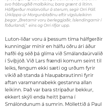
svo frábrugðið malbikinu; bara grænt á litinn.
Hálfgerður malarvöllur á sterum, segir Orri Páll.
Úrklippa úr Morgunblaðinu eftir vígsluleikinn
þegar „Bretarnir voru berleggjaðir, Íslendingarnir í
föðurlandi,“ eins og Orri rifjar upp.
Luton-liðar voru á þessum tíma hálfgerðir
kunningjar mínir en hálfu öðru ári áður
hafði ég séð þá glíma við Smálandaúrvalið
í Svíþjóð. Við Lars frændi komum seint til
leiks, fengum ekki sæti og urðum fyrir
vikið að standa á hlaupabrautinni fyrir
aftan varamannabekk gestanna allan
leikinn. Það var bara strípaður bekkur,
ekkert skýli enda heitt þarna í
Smálöndunum á sumrin. Möllettið á Paul