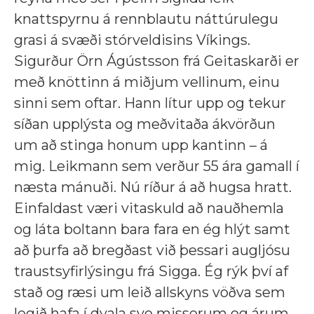
knattspyrnu á rennblautu náttúrulegu
grasi á svæði stórveldisins Víkings.
Sigurður Örn Ágústsson frá Geitaskarði er
með knöttinn á miðjum vellinum, einu
sinni sem oftar. Hann lítur upp og tekur
síðan upplýsta og meðvitaða ákvörðun
um að stinga honum upp kantinn – á
mig. Leikmann sem verður 55 ára gamall í
næsta mánuði. Nú ríður á að hugsa hratt.
Einfaldast væri vitaskuld að nauðhemla
og láta boltann bara fara en ég hlýt samt
að þurfa að bregðast við þessari augljósu
traustsyfirlýsingu frá Sigga. Ég rýk því af
stað og ræsi um leið allskyns vöðva sem
legið hafa í dvala svo misserum og árum