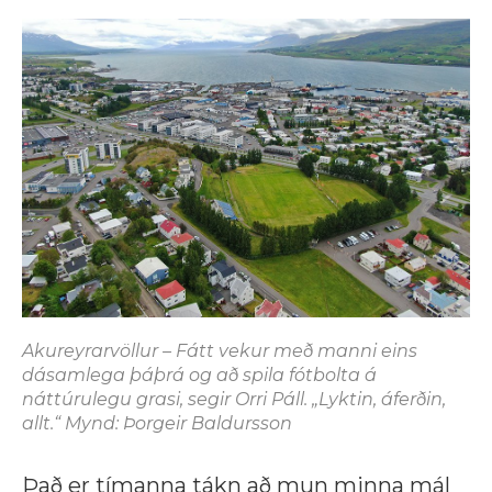
Akureyrarvöllur – Fátt vekur með manni eins
dásamlega þáþrá og að spila fótbolta á
náttúrulegu grasi, segir Orri Páll. „Lyktin, áferðin,
allt.“ Mynd: Þorgeir Baldursson
Það er tímanna tákn að mun minna mál