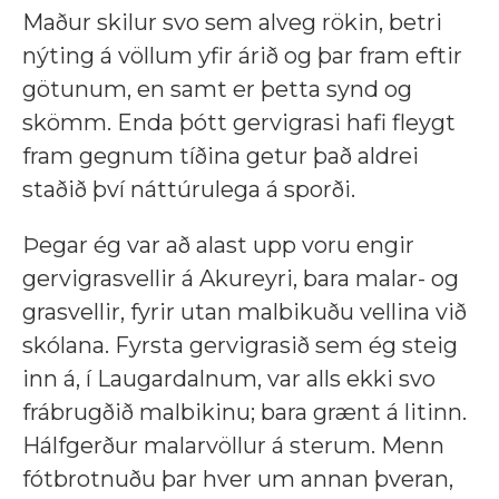
Maður skilur svo sem alveg rökin, betri
nýting á völlum yfir árið og þar fram eftir
götunum, en samt er þetta synd og
skömm. Enda þótt gervigrasi hafi fleygt
fram gegnum tíðina getur það aldrei
staðið því náttúrulega á sporði.
Þegar ég var að alast upp voru engir
gervigrasvellir á Akureyri, bara malar- og
grasvellir, fyrir utan malbikuðu vellina við
skólana. Fyrsta gervigrasið sem ég steig
inn á, í Laugardalnum, var alls ekki svo
frábrugðið malbikinu; bara grænt á litinn.
Hálfgerður malarvöllur á sterum. Menn
fótbrotnuðu þar hver um annan þveran,