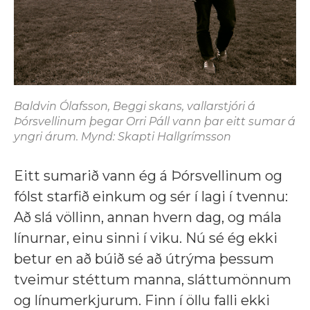
Baldvin Ólafsson, Beggi skans, vallarstjóri á
Þórsvellinum þegar Orri Páll vann þar eitt sumar á
yngri árum. Mynd: Skapti Hallgrímsson
Eitt sumarið vann ég á Þórsvellinum og
fólst starfið einkum og sér í lagi í tvennu:
Að slá völlinn, annan hvern dag, og mála
línurnar, einu sinni í viku. Nú sé ég ekki
betur en að búið sé að útrýma þessum
tveimur stéttum manna, sláttumönnum
og línumerkjurum. Finn í öllu falli ekki