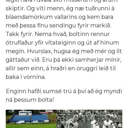
skiptir. Og viti menn, ég næ tuðrunni á
bláendamörkum vallarins og kem bara
með þessa fínu sendingu fyrir markið.
Takk fyrir. Nema hvað, boltinn rennur
ótruflaður yfir vítateiginn og út af hinum
megin. Hvurslax, hugsa ég með mér og lít
gáttaður við. Eru þá ekki samherjar mínir,
allir sem einn, á hraðri en öruggri leið til
baka í vörnina.
Enginn hafði sumsé trú á því að ég myndi
ná þessum bolta!