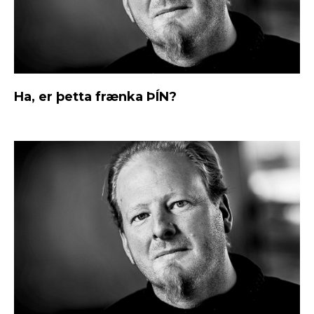
Ha, er þetta frænka ÞÍN?