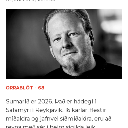
ORRABLÓT - 68
Sumarið er 2026. Það er hádegi í
Safamýri í Reykjavík. 16 karlar, flestir
miðaldra og jafnvel síðmiðaldra, eru að
reyna með sér í þeim sígilda leik