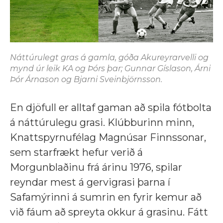
Náttúrulegt gras á gamla, góða Akureyrarvelli og
mynd úr leik KA og Þórs þar; Gunnar Gíslason, Árni
Þór Árnason og Bjarni Sveinbjörnsson.
En djöfull er alltaf gaman að spila fótbolta
á náttúrulegu grasi. Klúbburinn minn,
Knattspyrnufélag Magnúsar Finnssonar,
sem starfrækt hefur verið á
Morgunblaðinu frá árinu 1976, spilar
reyndar mest á gervigrasi þarna í
Safamýrinni á sumrin en fyrir kemur að
við fáum að spreyta okkur á grasinu. Fátt