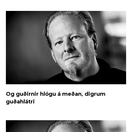
Og guðirnir hlógu á meðan, digrum
guðahlátri