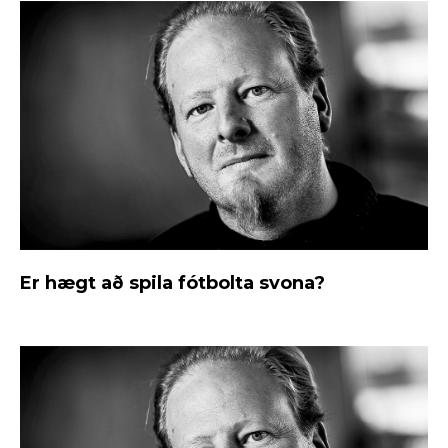
Er hægt að spila fótbolta svona?