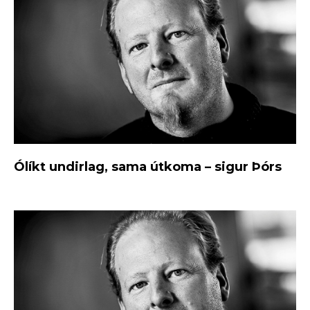
Ólíkt undirlag, sama útkoma – sigur Þórs