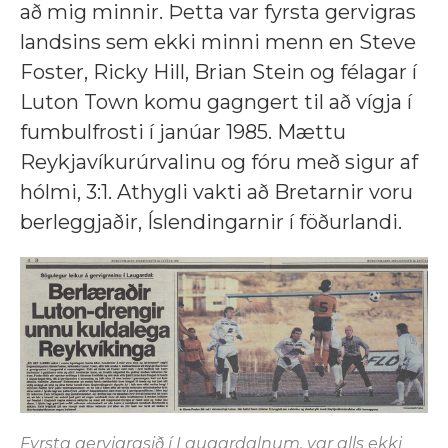
að mig minnir. Þetta var fyrsta gervigras
landsins sem ekki minni menn en Steve
Foster, Ricky Hill, Brian Stein og félagar í
Luton Town komu gagngert til að vígja í
fumbulfrosti í janúar 1985. Mættu
Reykjavíkurúrvalinu og fóru með sigur af
hólmi, 3:1. Athygli vakti að Bretarnir voru
berleggjaðir, Íslendingarnir í föðurlandi.
Fyrsta gervigrasið í Laugardalnum, var alls ekki