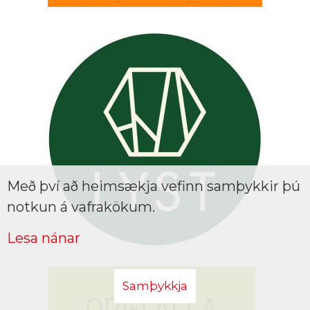
Með því að heimsækja vefinn samþykkir þú
notkun á vafrakökum.
Lesa nánar
Samþykkja