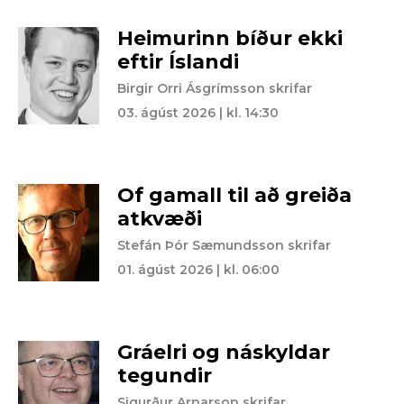
Heimurinn bíður ekki
eftir Íslandi
Birgir Orri Ásgrímsson skrifar
03. ágúst 2026 | kl. 14:30
Of gamall til að greiða
atkvæði
Stefán Þór Sæmundsson skrifar
01. ágúst 2026 | kl. 06:00
Gráelri og náskyldar
tegundir
Sigurður Arnarson skrifar