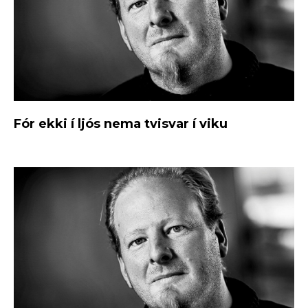
Fór ekki í ljós nema tvisvar í viku