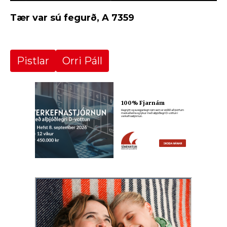
Tær var sú fegurð, A 7359
Pistlar
Orri Páll