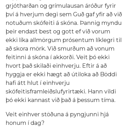
grjótharðan og grímulausan áróður fyrir
því á hverjum degi sem Guð gaf yfir að við
notuðum skófeiti á skóna. Þannig myndu
þeir endast best og gott ef við vorum
ekki líka allmörgum prósentum líklegri til
að skora mörk. Við smurðum að vonum
feitinni á skóna í akkorði. Veit þó ekki
hvort það skilaði einhverju. Eftir á að
hyggja er ekki hægt að útiloka að Böddi
hafi átt hlut í einhverju
skófeitisframleiðslufyrirtæki. Hann vildi
þó ekki kannast við það á þessum tíma.
Veit einhver stöðuna á pyngjunni hjá
honum í dag?