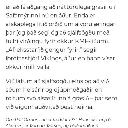
er að fá aðgang að náttúrulega grasinu í
Safamýrinni nú en áður. Enda er
afskaplega lítið orðið um alvöru æfingar
þar (og það segi ég að sjálfsögðu með
fullri virðingu fyrir okkur KMF-liðum).
„Afreksstarfið gengur fyrir,” segir
íþróttastjóri Víkings, áður en hann vísar
okkur milli valla.
Við látum að sjálfsögðu eins og að við
séum helsárir og djúpmóðgaðir en
röltum svo alsælir inn á grasið – þar sem
við eigum auðvitað best heima.
Orri Páll Ormarsson er fæddur 1971. Hann ólst upp á
Akureyri, er Þorpari, Þórsari, og blaðamaður á