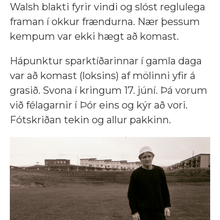
Walsh blakti fyrir vindi og slóst reglulega
framan í okkur frændurna. Nær þessum
kempum var ekki hægt að komast.
Hápunktur sparktíðarinnar í gamla daga
var að komast (loksins) af mölinni yfir á
grasið. Svona í kringum 17. júní. Þá vorum
við félagarnir í Þór eins og kýr að vori.
Fótskriðan tekin og allur pakkinn.