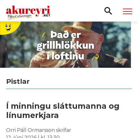
Leita
Pistlar
Í minningu sláttumanna og
línumerkjara
Orri Páll Ormarsson skrifar
12. júní 2026 | kl. 13:30