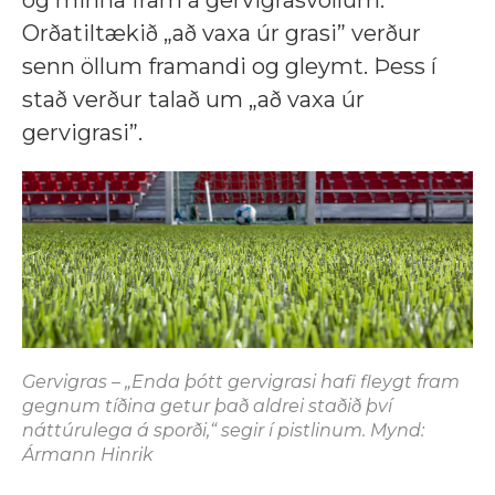
og minna fram á gervigrasvöllum.
Orðatiltækið „að vaxa úr grasi” verður
senn öllum framandi og gleymt. Þess í
stað verður talað um „að vaxa úr
gervigrasi”.
Gervigras – „Enda þótt gervigrasi hafi fleygt fram
gegnum tíðina getur það aldrei staðið því
náttúrulega á sporði,“ segir í pistlinum. Mynd:
Ármann Hinrik