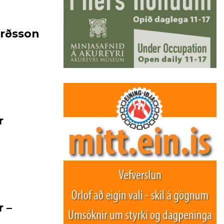
urðsson
r
r –