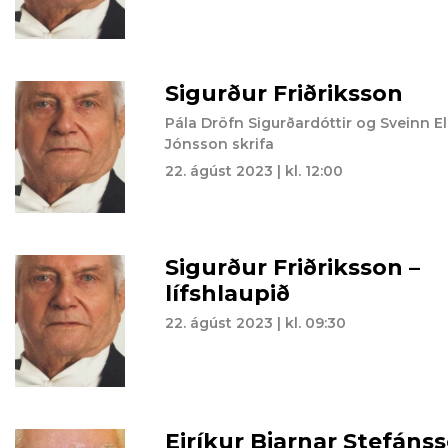
Sigurður Friðriksson
Pála Dröfn Sigurðardóttir og Sveinn El
Jónsson skrifa
22. ágúst 2023 | kl. 12:00
Sigurður Friðriksson –
lífshlaupið
22. ágúst 2023 | kl. 09:30
Eiríkur Bjarnar Stefáns