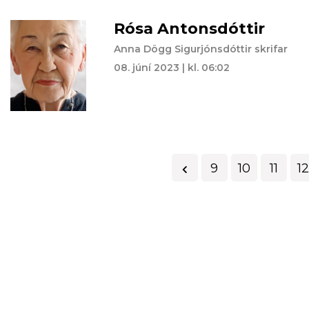
Rósa Antonsdóttir
Anna Dögg Sigurjónsdóttir skrifar
08. júní 2023 | kl. 06:02
9
10
11
12