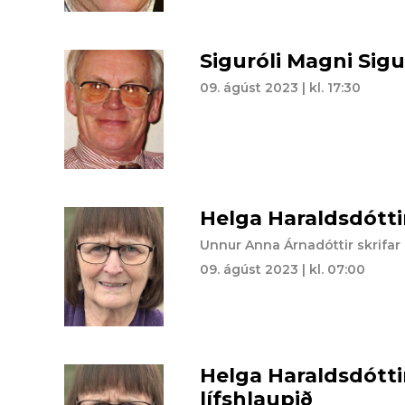
Siguróli Magni Sig
09. ágúst 2023 | kl. 17:30
Helga Haraldsdótti
Unnur Anna Árnadóttir skrifar
09. ágúst 2023 | kl. 07:00
Helga Haraldsdótti
lífshlaupið