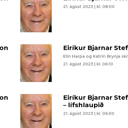
21. ágúst 2023 | kl. 08:00
son
Eiríkur Bjarnar St
Elín Harpa og Katrín Brynja skr
21. ágúst 2023 | kl. 06:10
son
Eiríkur Bjarnar St
– lífshlaupið
21. ágúst 2023 | kl. 06:00