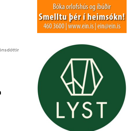
ónsdóttir
n