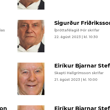
Sigurður Friðriksso
ías
Íþróttafélagið Þór skrifar
22. ágúst 2023 | kl. 10:30
Eiríkur Bjarnar St
Skapti Hallgrímsson skrifar
21. ágúst 2023 | kl. 10:00
son
Eiríkur Bjarnar St