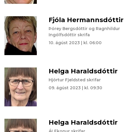
Fjóla Hermannsdóttir
Þórey Bergsdóttir og Ragnhildur
Ingólfsdóttir skrifa
10. ágúst 2023 | kl. 06:00
Helga Haraldsdóttir
Hjörtur Fjeldsted skrifar
09. ágúst 2023 | kl. 09:30
Helga Haraldsdóttir
ÁLFkonur skrifar