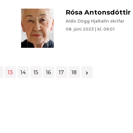
Rósa Antonsdóttir
Aldís Dögg Hjaltalín skrifar
08. júní 2023 | kl. 06:01
13
14
15
16
17
18