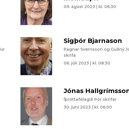
09. ágúst 2023 | kl. 06:30
Sigþór Bjarnason
dur
Ragnar Sverrisson og Guðný J
skrifa
06. júlí 2023 | kl. 08:30
Jónas Hallgrímsso
Íþróttafélagið Þór skrifar
30. júní 2023 | kl. 06:00