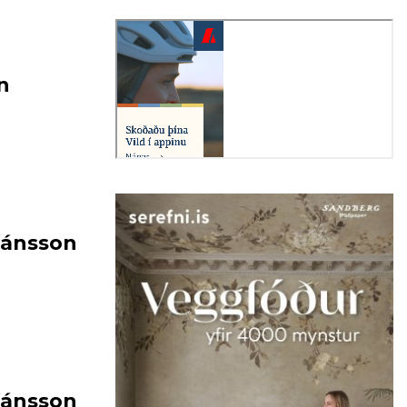
n
efánsson
efánsson