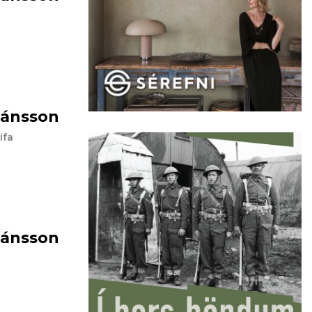
efánsson
ifa
efánsson