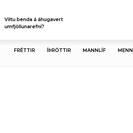
Viltu benda á áhugavert
umfjöllunarefni?
FRÉTTIR
ÍÞRÓTTIR
MANNLÍF
MENN