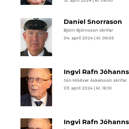
12. apríl 2024 | kl. 06:00
Daníel Snorrason
Björn Björnsson skrifar
04. apríl 2024 | kl. 06:05
Ingvi Rafn Jóhann
Jón Hlöðver Áskelsson skrifar
03. apríl 2024 | kl. 16:10
Ingvi Rafn Jóhann