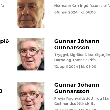
ifa
Hermann Örn Ingólfsson skrif
06. maí 2024 | kl. 06:00
upið
Gunnar Jóhann
Gunnarsson
Tryggvi, Sigríður Dóra, Sigurjó
Harpa og Tómas skrifa
12. apríl 2024 | kl. 06:00
Gunnar Jóhann
ð
Gunnarsson
Freyja Rögnvaldsdóttir og Mar
Guðmundsdóttir skrifa