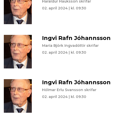
Har­ald­ur Hauks­son skrifar
02. apríl 2024 | kl. 09:30
Ingvi Rafn Jóhannsson
María Björk Ingvadóttir skrifar
02. apríl 2024 | kl. 09:30
Ingvi Rafn Jóhannsson
Hólmar Erlu Svansson skrifar
02. apríl 2024 | kl. 09:30