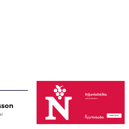
sson
ar