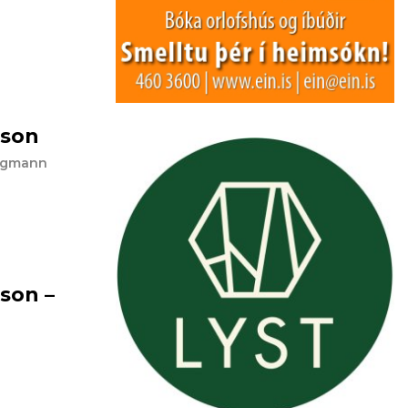
sson
erg­mann
­son –