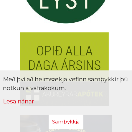
Með því að heimsækja vefinn samþykkir þú
notkun á vafrakökum.
Lesa nánar
Samþykkja