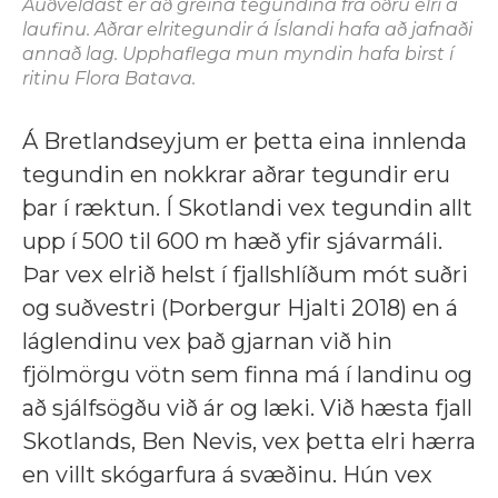
Auðveldast er að greina tegundina frá öðru elri á
laufinu. Aðrar elritegundir á Íslandi hafa að jafnaði
annað lag. Upphaflega mun myndin hafa birst í
ritinu
Flora Batava.
Á Bretlandseyjum er þetta eina innlenda
tegundin en nokkrar aðrar tegundir eru
þar í ræktun. Í Skotlandi vex tegundin allt
upp í 500 til 600 m hæð yfir sjávarmáli.
Þar vex elrið helst í fjallshlíðum mót suðri
og suðvestri (Þorbergur Hjalti 2018) en á
láglendinu vex það gjarnan við hin
fjölmörgu vötn sem finna má í landinu og
að sjálfsögðu við ár og læki. Við hæsta fjall
Skotlands, Ben Nevis, vex þetta elri hærra
en villt skógarfura á svæðinu. Hún vex