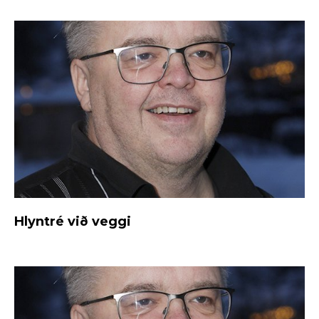
Hlyntré við veggi