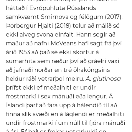
háttað í Evrópuhluta Rússlands
samkvæmt Smirnova og félögum (2017).
Þorbergur Hjalti (2018) telur að málið sé
ekki alveg svona einfalt. Hann segir að
maður að nafni McVeans hafi sagt frá því
árið 1953 að það sé ekki skortur á
sumarhita sem ræður því að gráelri vaxi
að jafnaði norðar en tré ölrakóngsins
heldur ráði vetrarþol meiru.
A. glutinosa
þrífst ekki ef meðalhiti er undir
frostmarki í sex mánuði eða lengur. Á
Íslandi þarf að fara upp á hálendið til að
finna slík svæði en á láglendi er meðalhiti
undir frostmarki í um núll til fjóra mánuði
á ári. Ef það er frekar vetrarkuldi en