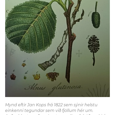
Mynd eftir Jan Kops frá 1822 sem sýnir helstu
einkenni tegundar sem við fjöllum hér um.