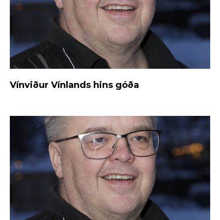
Vínviður Vínlands hins góða