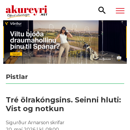
Leita
Pistlar
Tré ölrakóngsins. Seinni hluti:
Vist og notkun
Sigurður Arnarson skrifar
20. maí 2026 | kl. 09:00