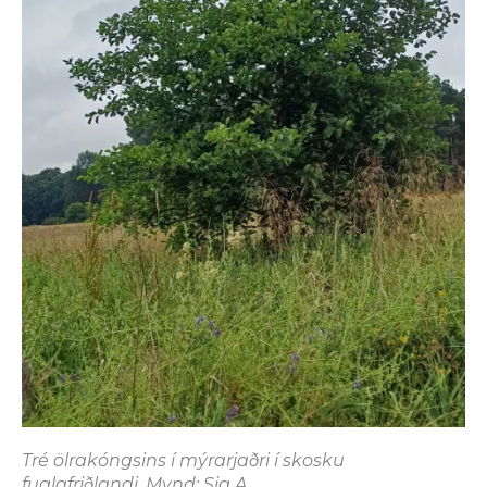
Tré ölrakóngsins í mýrarjaðri í skosku
fuglafriðlandi. Mynd: Sig.A.