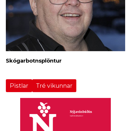
Skógarbotnsplöntur
Pistlar
Tré vikunnar