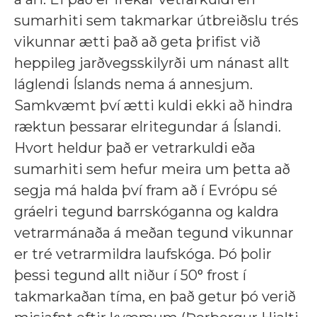
sumarhiti sem takmarkar útbreiðslu trés
vikunnar ætti það að geta þrifist við
heppileg jarðvegsskilyrði um nánast allt
láglendi Íslands nema á annesjum.
Samkvæmt því ætti kuldi ekki að hindra
ræktun þessarar elritegundar á Íslandi.
Hvort heldur það er vetrarkuldi eða
sumarhiti sem hefur meira um þetta að
segja má halda því fram að í Evrópu sé
gráelri tegund barrskóganna og kaldra
vetrarmánaða á meðan tegund vikunnar
er tré vetrarmildra laufskóga. Þó þolir
þessi tegund allt niður í 50° frost í
takmarkaðan tíma, en það getur þó verið