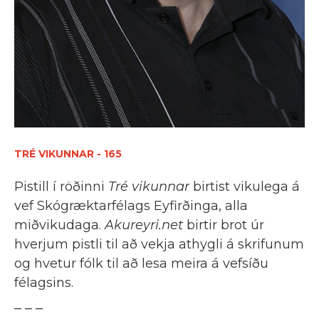
TRÉ VIKUNNAR - 165
Pistill í röðinni
Tré vikunnar
birtist vikulega á
vef Skógræktarfélags Eyfirðinga, alla
miðvikudaga.
Akureyri.net
birtir brot úr
hverjum pistli til að vekja athygli á skrifunum
og hvetur fólk til að lesa meira á vefsíðu
félagsins.
_ _ _