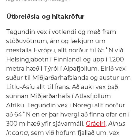
Útbreiðsla og hitakröfur
Tegundin vex í votlendi og með fram
stöðuvötnum, ám og lækjum um
mestalla Evrópu, allt norður til 65˚N við
Helsingjabotn í Finnlandi og upp í 1.200
metra hæð í Týról í Alpafjöllum. Elrið vex
suður til Miðjarðarhafslanda og austur um
Litlu-Asíu allt til Írans. Að auki vex það
sunnan Miðjarðarhafs í Atlasfjöllum
Afríku. Tegundin vex í Noregi allt norður
að 64˚N en er þar hvergi að finna ofar en í
300 m hæð yfir sjávarmáli.
Gráelri
,
Alnus
incana
, sem við höfum fjallað um, vex