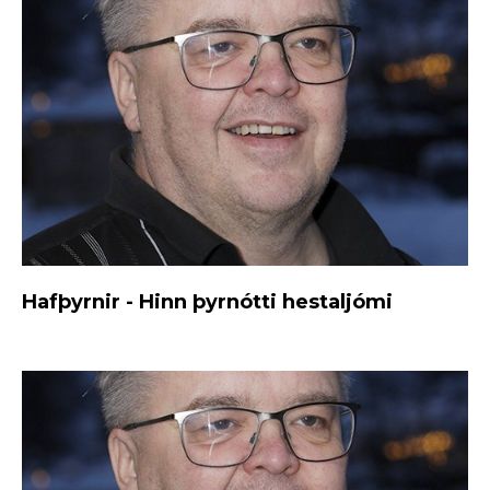
Hafþyrnir - Hinn þyrnótti hestaljómi