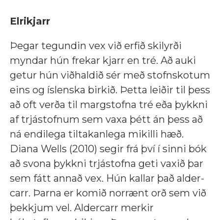
Elrikjarr
Þegar tegundin vex við erfið skilyrði
myndar hún frekar kjarr en tré. Að auki
getur hún viðhaldið sér með stofnskotum
eins og íslenska birkið. Þetta leiðir til þess
að oft verða til margstofna tré eða þykkni
af trjástofnum sem vaxa þétt án þess að
ná endilega tiltakanlega mikilli hæð.
Diana Wells (2010) segir frá því í sinni bók
að svona þykkni trjástofna geti vaxið þar
sem fátt annað vex. Hún kallar það alder-
carr. Þarna er komið norrænt orð sem við
þekkjum vel. Aldercarr merkir