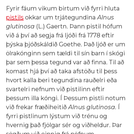
Fyrir fáum vikum birtum við fyrri hluta
pistils
okkar um trjátegundina
Alnus
glutinosa
(L.) Gaertn. Þann pistil hófum
við á því að segja frá ljóði frá 1778 eftir
þýska þjóðskáldið Goethe. Það ljóð er um
ölrakónginn sem tældi til sín barn í skógi
þar sem þessa tegund var að finna. Til að
komast hjá því að taka afstöðu til þess
hvort kalla beri tegundina rauðelri eða
svartelri nefnum við pistilinn eftir
þessum illa kóngi. Í Þessum pistli notum
við frekar fræðiheitið
Alnus glutinosa.
Í
fyrri pistlinum lýstum við trénu og
hvernig það fjölgar sér og viðheldur. Þar