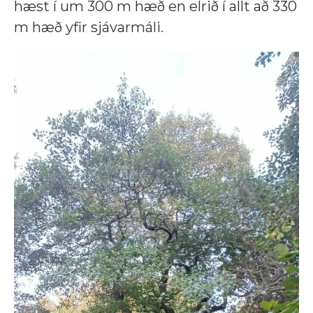
hæst í um 300 m hæð en elrið í allt að 330
m hæð yfir sjávarmáli.