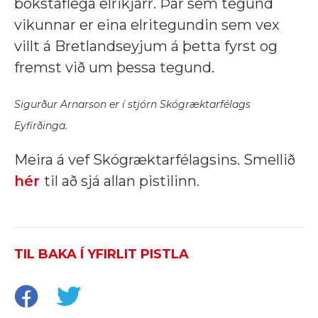
bókstaflega elrikjarr. Þar sem tegund
vikunnar er eina elritegundin sem vex
villt á Bretlandseyjum á þetta fyrst og
fremst við um þessa tegund.
Sigurður Arnarson er í stjórn Skógræktarfélags
Eyfirðinga.
Meira á vef Skógræktarfélagsins.
Smellið
hér
til að sjá allan pistilinn.
TIL BAKA Í YFIRLIT PISTLA