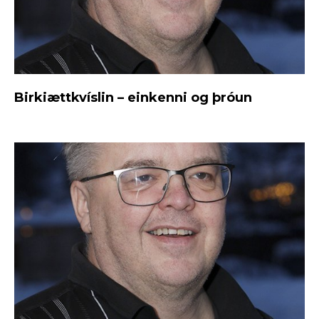
Birkiættkvíslin – einkenni og þróun