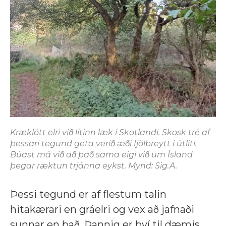
Kræklótt elri við lítinn læk í Skotlandi. Skosk tré af
þessari tegund geta verið æði fjölbreytt í útliti.
Búast má við að það sama eigi við um Ísland
þegar ræktun trjánna eykst. Mynd: Sig.A.
Þessi tegund er af flestum talin
hitakærari en gráelri og vex að jafnaði
sunnar en það. Þannig er því til dæmis