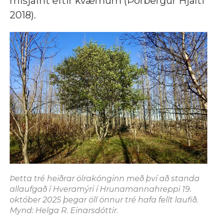
misjafnt eftir kvæmum (Þorbergur Hjalti
2018).
Þetta tré heiðrar ölrakónginn með því að standa
allaufgað í Hveramýri í Hrunamannahreppi 19.
október 2025 þegar öll önnur tré hafa fellt laufið.
Mynd: Helga R. Einarsdóttir.