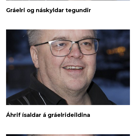
Gráelri og náskyldar tegundir
Áhrif ísaldar á gráelrideildina