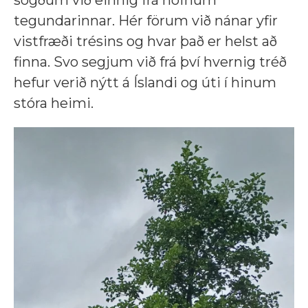
sögðum við einnig frá nöfnum
tegundarinnar. Hér förum við nánar yfir
vistfræði trésins og hvar það er helst að
finna. Svo segjum við frá því hvernig tréð
hefur verið nýtt á Íslandi og úti í hinum
stóra heimi.