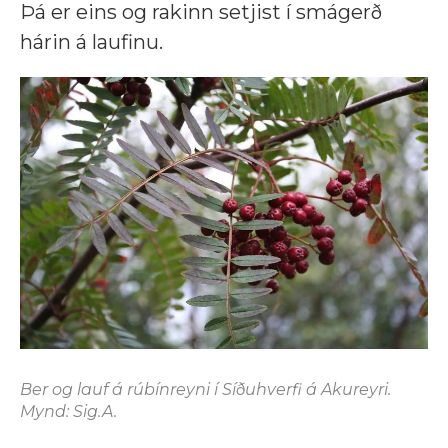
Þá er eins og rakinn setjist í smágerð
hárin á laufinu.
Ber og lauf á rúbínreyni í Síðuhverfi á Akureyri.
Mynd: Sig.A.