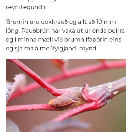
reynitegundir.
Brumin eru dökkrauð og allt að 10 mm
löng. Rauðbrún hár vaxa út úr enda þeirra
og í minna mæli við brumhlífapörin eins
og sjá má á meðfylgjandi mynd.