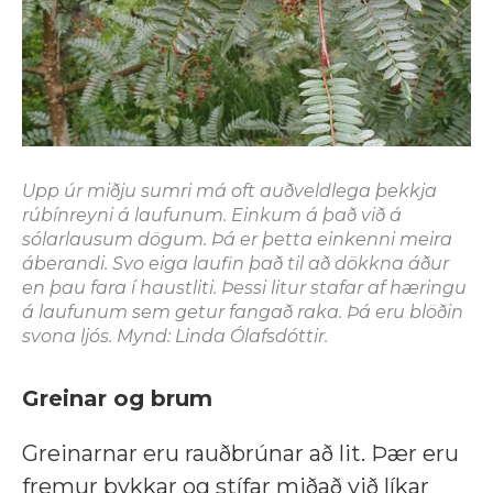
Upp úr miðju sumri má oft auðveldlega þekkja
rúbínreyni á laufunum. Einkum á það við á
sólarlausum dögum. Þá er þetta einkenni meira
áberandi. Svo eiga laufin það til að dökkna áður
en þau fara í haustliti. Þessi litur stafar af hæringu
á laufunum sem getur fangað raka. Þá eru blöðin
svona ljós. Mynd: Linda Ólafsdóttir.
Greinar og brum
Greinarnar eru rauðbrúnar að lit. Þær eru
fremur þykkar og stífar miðað við líkar