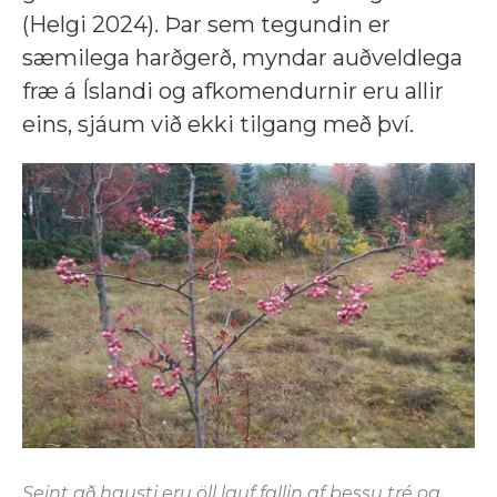
(Helgi 2024). Þar sem tegundin er
sæmilega harðgerð, myndar auðveldlega
fræ á Íslandi og afkomendurnir eru allir
eins, sjáum við ekki tilgang með því.
Seint að hausti eru öll lauf fallin af þessu tré og