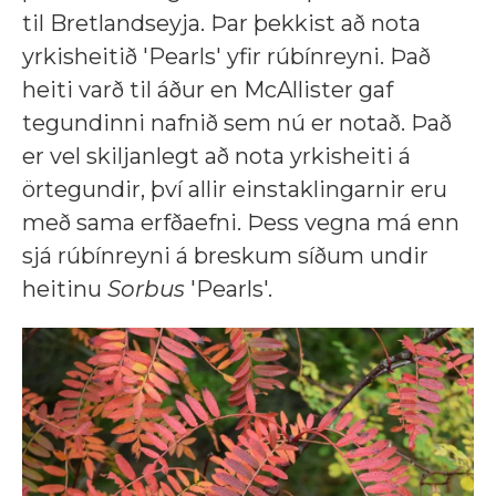
til Bretlandseyja. Þar þekkist að nota
yrkisheitið 'Pearls' yfir rúbínreyni. Það
heiti varð til áður en McAllister gaf
tegundinni nafnið sem nú er notað. Það
er vel skiljanlegt að nota yrkisheiti á
örtegundir, því allir einstaklingarnir eru
með sama erfðaefni. Þess vegna má enn
sjá rúbínreyni á breskum síðum undir
heitinu
Sorbus
'Pearls'.