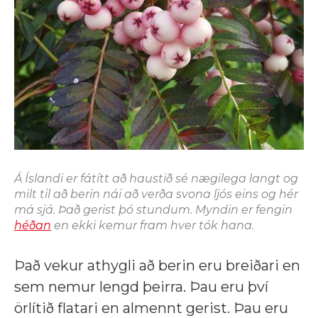
Á Íslandi er fátítt að haustið sé nægilega langt og
milt til að berin nái að verða svona ljós eins og hér
má sjá. Það gerist þó stundum. Myndin er fengin
héðan
en ekki kemur fram hver tók hana.
Það vekur athygli að berin eru breiðari en
sem nemur lengd þeirra. Þau eru því
örlítið flatari en almennt gerist. Þau eru