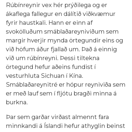
Rúbínreynir vex hér prýðilega og er
ákaflega fallegur en dálítið viðkvæmur
fyrir haustkali. Hann er einn af
svokölluðum smáblaðareyniviðum sem
margir hverjir mynda örtegundir eins og
við höfum áður fjallað um. Það á einnig
við um rúbínreyni. Þessi tiltekna
örtegund hefur aðeins fundist í
vesturhluta Sichuan í Kína.
Smáblaðareynitré er hópur reyniviða sem
er með lauf sem í fljótu bragði minna á
burkna.
Þar sem garðar virðast almennt fara
minnkandi á Íslandi hefur athyglin beinst