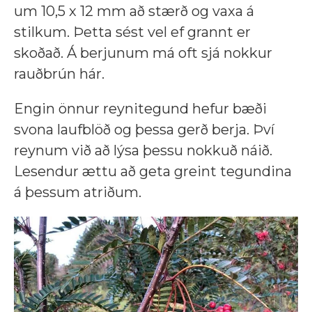
um 10,5 x 12 mm að stærð og vaxa á
stilkum. Þetta sést vel ef grannt er
skoðað. Á berjunum má oft sjá nokkur
rauðbrún hár.
Engin önnur reynitegund hefur bæði
svona laufblöð og þessa gerð berja. Því
reynum við að lýsa þessu nokkuð náið.
Lesendur ættu að geta greint tegundina
á þessum atriðum.