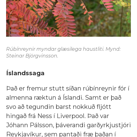
Rúbínreynir myndar glæsilega haustliti. Mynd:
Steinar Björgvinsson.
Íslandssaga
Það er fremur stutt síðan rúbínreynir fór í
almenna ræktun á Íslandi. Samt er það
svo að tegundin barst nokkuð fljótt
hingað frá Ness í Liverpool. Það var
Jóhann Pálsson, þáverandi garðyrkjustjóri
Reykjavíkur, sem pantaði fræ þaðan í