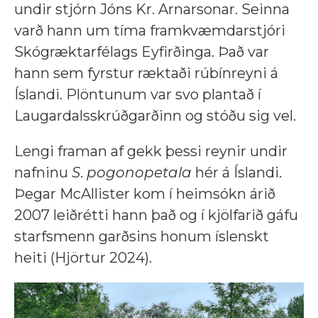
undir stjórn Jóns Kr. Arnarsonar. Seinna
varð hann um tíma framkvæmdarstjóri
Skógræktarfélags Eyfirðinga. Það var
hann sem fyrstur ræktaði rúbínreyni á
Íslandi. Plöntunum var svo plantað í
Laugardalsskrúðgarðinn og stóðu sig vel.
Lengi framan af gekk þessi reynir undir
nafninu
S
.
pogonopetala
hér á Íslandi.
Þegar McAllister kom í heimsókn árið
2007 leiðrétti hann það og í kjölfarið gáfu
starfsmenn garðsins honum íslenskt
heiti (Hjörtur 2024).