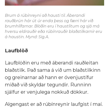
Brum á rúbínreyni að hausti til. Áberandi
rauðbrún hár út úr enda þess og færri hár við
brumhlífarnar. Blöðin eru í haustlitum og sjá má
hversu eldrauðir eða rúbínrauðir blaðstilkarnir eru
á haustin. Mynd: Sig.A.
Laufblöð
Laufblöðin eru með áberandi rauðleitan
blaðstilk. Það sama á við um blaðstilkinn
og greinarnar að hann er óvenjustífur
miðað við skyldar tegundir. Runninn
sjálfur er venjulega nokkuð dökkur.
Algengast er að rúbínreynir laufgist í maí.