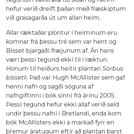
hefur verið dreift þaðan með fræskiptum
við grasagarða út um allan heim.
Allar ræktaðar plöntur í heiminum eru
komnar frá þessu tré sem var hent og
Bisset bjargaði fræjunum af. Án hans
væri þessi tegund ekki til í ræktun.
Honum til heiðurs heitir plantan
Sorbus
bissetii
. Það var Hugh McAllister sem gaf
henni nafn og sagði söguna af
nafngiftinni í bók sinni frá árinu 2005.
Þessi tegund hefur ekki allaf verið seld
undir þessu nafni í Bretlandi, enda kom
bók McAllisters ekki á markað fyrr en
þremur áratugum eftir að plantan barst