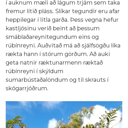
í auknum mæli að lágum trjám sem taka
fremur lítið pláss. Slíkar tegundir eru afar
heppilegar í litla garða. Þess vegna hefur
kastljósinu verið beint að þessum
smáblaðareynitegundum eins og
rúbínreyni. Auðvitað má að sjálfsögðu líka
rækta hann í stórum görðum. Að auki
geta natnir ræktunarmenn ræktað
rúbínreyni í skýldum
sumarbústaðalöndum og til skrauts í
skógarrjóðrum.