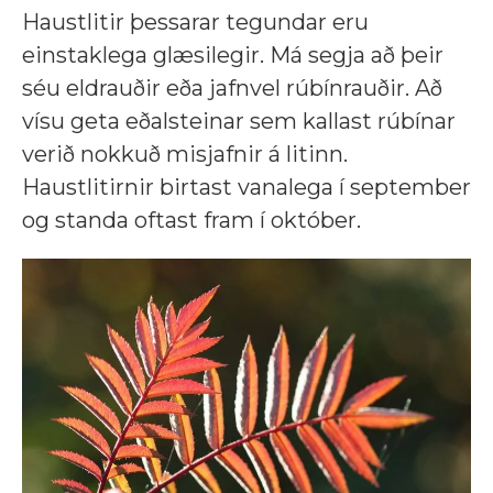
Haustlitir þessarar tegundar eru
einstaklega glæsilegir. Má segja að þeir
séu eldrauðir eða jafnvel rúbínrauðir. Að
vísu geta eðalsteinar sem kallast rúbínar
verið nokkuð misjafnir á litinn.
Haustlitirnir birtast vanalega í september
og standa oftast fram í október.