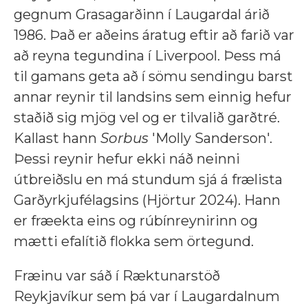
gegnum Grasagarðinn í Laugardal árið
1986. Það er aðeins áratug eftir að farið var
að reyna tegundina í Liverpool. Þess má
til gamans geta að í sömu sendingu barst
annar reynir til landsins sem einnig hefur
staðið sig mjög vel og er tilvalið garðtré.
Kallast hann
Sorbus
'Molly Sanderson'.
Þessi reynir hefur ekki náð neinni
útbreiðslu en má stundum sjá á frælista
Garðyrkjufélagsins (Hjörtur 2024). Hann
er fræekta eins og rúbínreynirinn og
mætti efalítið flokka sem örtegund.
Fræinu var sáð í Ræktunarstöð
Reykjavíkur sem þá var í Laugardalnum