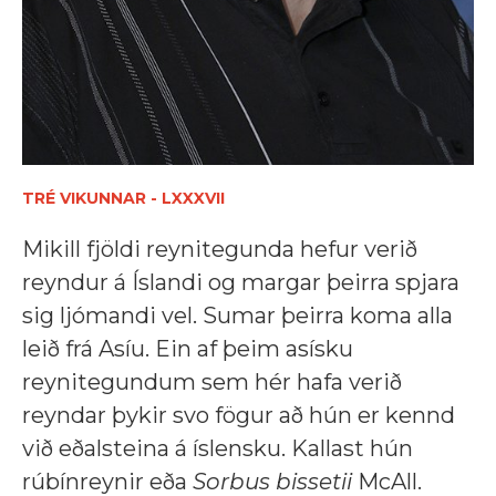
TRÉ VIKUNNAR - LXXXVII
Mikill fjöldi reynitegunda hefur verið
reyndur á Íslandi og margar þeirra spjara
sig ljómandi vel. Sumar þeirra koma alla
leið frá Asíu. Ein af þeim asísku
reynitegundum sem hér hafa verið
reyndar þykir svo fögur að hún er kennd
við eðalsteina á íslensku. Kallast hún
rúbínreynir eða
Sorbus bissetii
McAll.