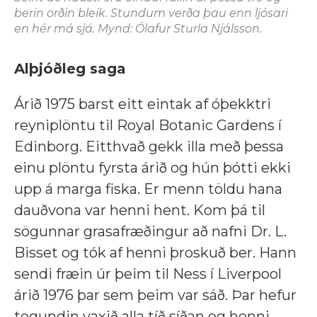
berin orðin bleik. Stundum verða þau enn ljósari
en hér má sjá. Mynd: Ólafur Sturla Njálsson.
Alþjóðleg saga
Árið 1975 barst eitt eintak af óþekktri
reyniplöntu til Royal Botanic Gardens í
Edinborg. Eitthvað gekk illa með þessa
einu plöntu fyrsta árið og hún þótti ekki
upp á marga fiska. Er menn töldu hana
dauðvona var henni hent. Kom þá til
sögunnar grasafræðingur að nafni Dr. L.
Bisset og tók af henni þroskuð ber. Hann
sendi fræin úr þeim til Ness í Liverpool
árið 1976 þar sem þeim var sáð. Þar hefur
tegundin vaxið alla tíð síðan og henni