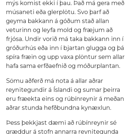
mýs komist ekki í þau. Það má gera með
músaneti eða glerplötu. Svo þarf að
geyma bakkann á góðum stað allan
veturinn og leyfa mold og fræjum að
frjósa. Undir vorið má taka bakkann inn í
gróðurhús eða inn í bjartan glugga og þá
spíra fræin og upp vaxa plöntur sem allar
hafa sama erfðaefnið og móðurplantan.
Sömu aðferð má nota á allar aðrar
reynitegundir á Íslandi og sumar þeirra
eru fræekta eins og rúbínreynir á meðan
aðrar stunda hefðbundna kynæxlun.
Þess þekkjast dæmi að rúbínreynir sé
græddur á stofn annarra reynitegunda