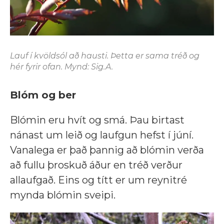
Lauf í kvöldsól að hausti. Þetta er sama tréð og
hér fyrir ofan. Mynd: Sig.A.
Blóm og ber
Blómin eru hvít og smá. Þau birtast
nánast um leið og laufgun hefst í júní.
Vanalega er það þannig að blómin verða
að fullu þroskuð áður en tréð verður
allaufgað. Eins og títt er um reynitré
mynda blómin sveipi.