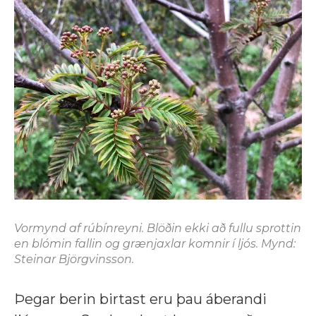
Vormynd af rúbínreyni. Blöðin ekki að fullu sprottin
en blómin fallin og grænjaxlar komnir í ljós. Mynd:
Steinar Björgvinsson.
Þegar berin birtast eru þau áberandi