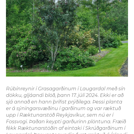
Rúbínreynir í Grasagarðinum í Laugardal með sín
dökku, gljáandi blöð, þann 17. júlí 2024. Ekki er að
sjá annað en hann þrífist prýðilega. Þessi planta
er á sýningarsvæðinu í garðinum og var ræktuð
upp í Ræktunarstöð Reykjavíkur, sem nú er í
Fossvogi. Þaðan keypti garðurinn plöntuna. Fræið
fékk Ræktunarstöðin af eintaki í Skrúðgarðinum í