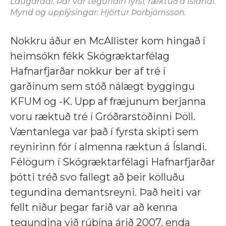
Laugardal. Þar var tegundin fyrst ræktuð á Íslandi.
Mynd og upplýsingar: Hjörtur Þorbjörnsson.
Nokkru áður en McAllister kom hingað í
heimsókn fékk Skógræktarfélag
Hafnarfjarðar nokkur ber af tré í
garðinum sem stóð nálægt byggingu
KFUM og -K. Upp af fræjunum berjanna
voru ræktuð tré í Gróðrarstöðinni Þöll.
Væntanlega var það í fyrsta skipti sem
reynirinn fór í almenna ræktun á Íslandi.
Félögum í Skógræktarfélagi Hafnarfjarðar
þótti tréð svo fallegt að þeir kölluðu
tegundina demantsreyni. Það heiti var
fellt niður þegar farið var að kenna
tegundina við rúbína árið 2007, enda