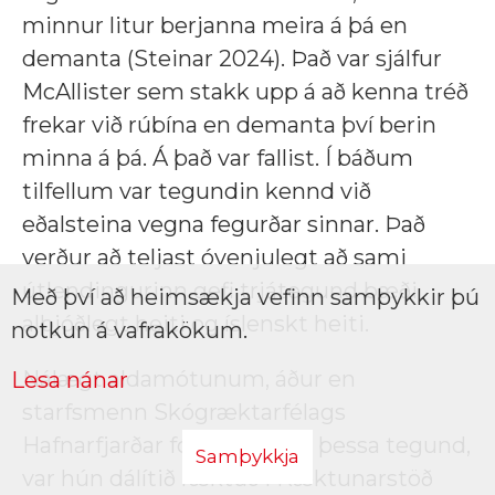
minnur litur berjanna meira á þá en
demanta (Steinar 2024). Það var sjálfur
McAllister sem stakk upp á að kenna tréð
frekar við rúbína en demanta því berin
minna á þá. Á það var fallist. Í báðum
tilfellum var tegundin kennd við
eðalsteina vegna fegurðar sinnar. Það
verður að teljast óvenjulegt að sami
útlendingurinn gefi trjátegund bæði
Með því að heimsækja vefinn samþykkir þú
alþjóðlegt heiti og íslenskt heiti.
notkun á vafrakökum.
Nálægt aldamótunum, áður en
Lesa nánar
starfsmenn Skógræktarfélags
Hafnarfjarðar fóru að rækta þessa tegund,
Samþykkja
var hún dálítið ræktuð í Ræktunarstöð