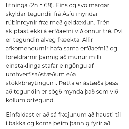
litninga (2n = 68). Eins og svo margar
skyldar tegundir frá Asíu myndar
rúbínreynir fræ með geldæxlun. Trén
skiptast ekki á erfðaefni við önnur tré. Því
er tegundin alveg fræekta. Allir
afkomendurnir hafa sama erfðaefnið og
foreldrarnir þannig að munur milli
einstaklinga stafar eingöngu af
umhverfisaðstæðum eða
stökkbreytingum. Þetta er ástæða þess
að tegundin er sögð mynda það sem við
köllum örtegund.
Einfaldast er að sá fræjunum að hausti til
í bakka og koma þeim þannig fyrir að