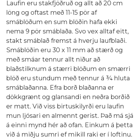
Laufin eru stakfjöðruð og allt að 20 cm
löng og oftast með 11-15 pör af
smáblöðum en sum blöðin hafa ekki
nema 9 pör smáblaða. Svo vex alltaf eitt,
stakt smáblað fremst á hverju laufblaði.
Smáblöðin eru 30 x 11 mm að stærð og
með smáar tennur allt niður að
blaðstilknum á stærri blöðum en smærri
blöð eru stundum með tennur á ¾ hluta
smáblaðanna. Efra borð blaðanna er
dökkgrænt og glansandi en neðra borðið
er matt. Við viss birtuskilyrði eru laufin
mun ljósari en almennt gerist. Það má sjá
á einni mynd hér að ofan. Einkum á þetta
við á miðju sumri ef mikill raki er í loftinu.