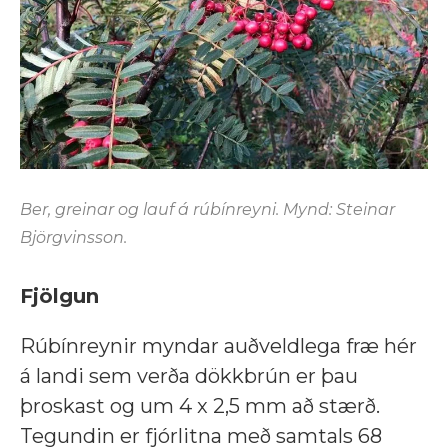
Ber, greinar og lauf á rúbínreyni. Mynd: Steinar
Björgvinsson.
Fjölgun
Rúbínreynir myndar auðveldlega fræ hér
á landi sem verða dökkbrún er þau
þroskast og um 4 x 2,5 mm að stærð.
Tegundin er fjórlitna með samtals 68