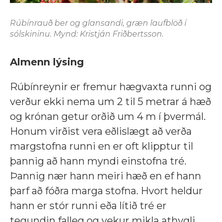
Rúbínrauð ber og glansandi, græn laufblöð í
sólskininu. Mynd: Kristján Friðbertsson.
Almenn lýsing
Rúbínreynir er fremur hægvaxta runni og
verður ekki nema um 2 til 5 metrar á hæð
og krónan getur orðið um 4 m í þvermál.
Honum virðist vera eðlislægt að verða
margstofna runni en er oft klipptur til
þannig að hann myndi einstofna tré.
Þannig nær hann meiri hæð en ef hann
þarf að fóðra marga stofna. Hvort heldur
hann er stór runni eða lítið tré er
tegundin falleg og vekur mikla athygli.