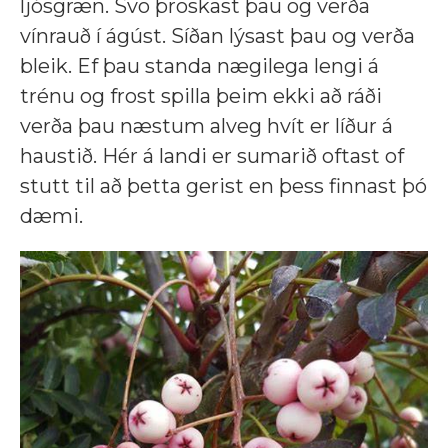
ljósgræn. Svo þroskast þau og verða
vínrauð í ágúst. Síðan lýsast þau og verða
bleik. Ef þau standa nægilega lengi á
trénu og frost spilla þeim ekki að ráði
verða þau næstum alveg hvít er líður á
haustið. Hér á landi er sumarið oftast of
stutt til að þetta gerist en þess finnast þó
dæmi.