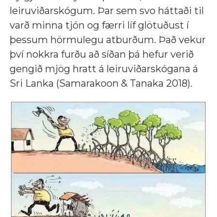
leiruviðarskógum. Þar sem svo háttaði til
varð minna tjón og færri líf glötuðust í
þessum hörmulegu atburðum. Það vekur
því nokkra furðu að síðan þá hefur verið
gengið mjög hratt á leiruviðarskógana á
Sri Lanka (Samarakoon & Tanaka 2018).