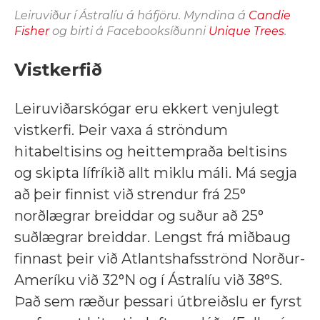
Leiruviður í Ástralíu á háfjöru.
Myndina á
Candie
Fisher
og birti á Facebooksíðunni
Unique Trees
.
Vistkerfið
Leiruviðarskógar eru ekkert venjulegt
vistkerfi. Þeir vaxa á ströndum
hitabeltisins og heittempraða beltisins
og skipta lífríkið allt miklu máli. Má segja
að þeir finnist við strendur frá 25°
norðlægrar breiddar og suður að 25°
suðlægrar breiddar. Lengst frá miðbaug
finnast þeir við Atlantshafsströnd Norður-
Ameríku við 32°N og í Ástralíu við 38°S.
Það sem ræður þessari útbreiðslu er fyrst