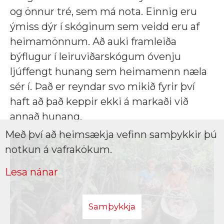
og önnur tré, sem má nota. Einnig eru
ýmiss dýr í skóginum sem veidd eru af
heimamönnum. Að auki framleiða
býflugur í leiruviðarskógum óvenju
ljúffengt hunang sem heimamenn næla
sér í. Það er reyndar svo mikið fyrir því
haft að það keppir ekki á markaði við
annað hunang.
Með því að heimsækja vefinn samþykkir þú
notkun á vafrakökum.
Lesa nánar
Samþykkja