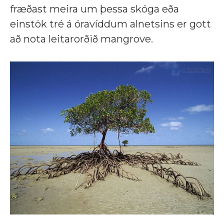
fræðast meira um þessa skóga eða
einstök tré á óravíddum alnetsins er gott
að nota leitarorðið mangrove.