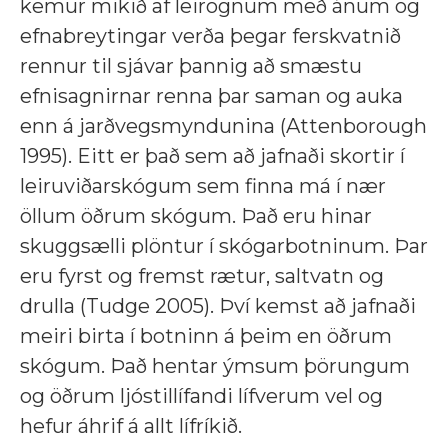
kemur mikið af leirögnum með ánum og
efnabreytingar verða þegar ferskvatnið
rennur til sjávar þannig að smæstu
efnisagnirnar renna þar saman og auka
enn á jarðvegsmyndunina (Attenborough
1995). Eitt er það sem að jafnaði skortir í
leiruviðarskógum sem finna má í nær
öllum öðrum skógum. Það eru hinar
skuggsælli plöntur í skógarbotninum. Þar
eru fyrst og fremst rætur, saltvatn og
drulla (Tudge 2005). Því kemst að jafnaði
meiri birta í botninn á þeim en öðrum
skógum. Það hentar ýmsum þörungum
og öðrum ljóstillífandi lífverum vel og
hefur áhrif á allt lífríkið.