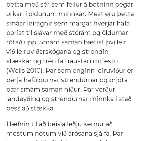
þetta með sér sem fellur á botninn þegar
orkan í öldunum minnkar. Mest eru þetta
smáar leiragnir sem margar hverjar hafa
borist til sjávar með stórám og öldurnar
rótað upp. Smám saman bætist því leir
við leiruviðarskógana og ströndin
stækkar og trén fá traustari rótfestu
(Wells 2010). Þar sem enginn leiruviður er
berja haföldurnar strendurnar og brjóta
þær smám saman niður. Þar verður
landeyðing og strendurnar minnka í stað
þess að stækka.
Hæfnin til að beisla leðju kemur að
mestum notum við árósana sjálfa. Þar