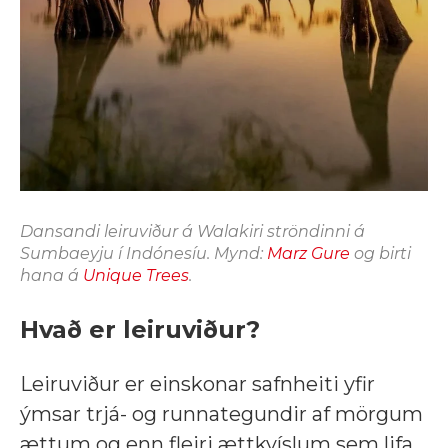
Dansandi leiruviður á Walakiri ströndinni á
Sumbaeyju í Indónesíu. Mynd:
Marz Gure
og birti
hana á
Unique Trees
.
Hvað er leiruviður?
Leiruviður er einskonar safnheiti yfir
ýmsar trjá- og runnategundir af mörgum
ættum og enn fleiri ættkvíslum sem lifa