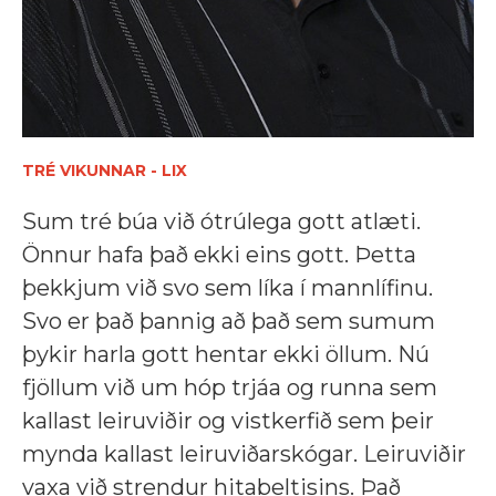
TRÉ VIKUNNAR - LIX
Sum tré búa við ótrúlega gott atlæti.
Önnur hafa það ekki eins gott. Þetta
þekkjum við svo sem líka í mannlífinu.
Svo er það þannig að það sem sumum
þykir harla gott hentar ekki öllum. Nú
fjöllum við um hóp trjáa og runna sem
kallast leiruviðir og vistkerfið sem þeir
mynda kallast leiruviðarskógar. Leiruviðir
vaxa við strendur hitabeltisins. Það