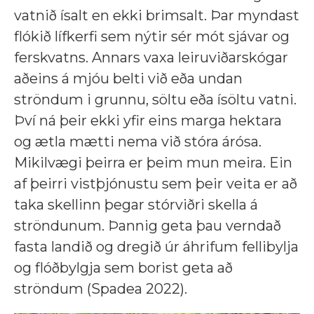
vatnið ísalt en ekki brimsalt. Þar myndast
flókið lífkerfi sem nýtir sér mót sjávar og
ferskvatns. Annars vaxa leiruviðarskógar
aðeins á mjóu belti við eða undan
ströndum i grunnu, söltu eða ísöltu vatni.
Því ná þeir ekki yfir eins marga hektara
og ætla mætti nema við stóra árósa.
Mikilvægi þeirra er þeim mun meira. Ein
af þeirri vistþjónustu sem þeir veita er að
taka skellinn þegar stórviðri skella á
ströndunum. Þannig geta þau verndað
fasta landið og dregið úr áhrifum fellibylja
og flóðbylgja sem borist geta að
ströndum (Spadea 2022).