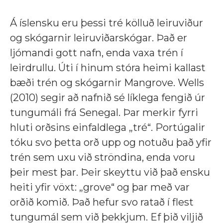
Á íslensku eru þessi tré kölluð leiruviður
og skógarnir leiruviðarskógar. Það er
ljómandi gott nafn, enda vaxa trén í
leirdrullu. Úti í hinum stóra heimi kallast
bæði trén og skógarnir Mangrove. Wells
(2010) segir að nafnið sé líklega fengið úr
tungumáli frá Senegal. Þar merkir fyrri
hluti orðsins einfaldlega „tré“. Portúgalir
tóku svo þetta orð upp og notuðu það yfir
trén sem uxu við ströndina, enda voru
þeir mest þar. Þeir skeyttu við það ensku
heiti yfir vöxt: „grove“ og þar með var
orðið komið. Það hefur svo ratað í flest
tungumál sem við þekkjum. Ef þið viljið