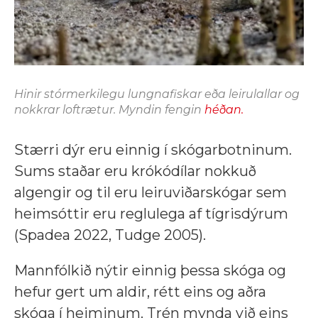
Hinir stórmerkilegu lungnafiskar eða leirulallar og
nokkrar loftrætur. Myndin fengin
héðan.
Stærri dýr eru einnig í skógarbotninum.
Sums staðar eru krókódílar nokkuð
algengir og til eru leiruviðarskógar sem
heimsóttir eru reglulega af tígrisdýrum
(Spadea 2022, Tudge 2005).
Mannfólkið nýtir einnig þessa skóga og
hefur gert um aldir, rétt eins og aðra
skóga í heiminum. Trén mynda við eins