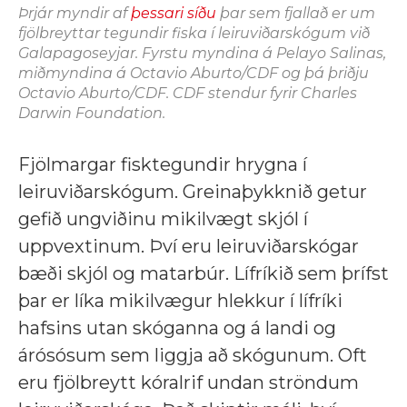
Þrjár myndir af
þessari síðu
þar sem fjallað er um
fjölbreyttar tegundir fiska í leiruviðarskógum við
Galapagoseyjar. Fyrstu myndina á Pelayo Salinas,
miðmyndina á Octavio Aburto/CDF og þá þriðju
Octavio Aburto/CDF. CDF stendur fyrir Charles
Darwin Foundation.
Fjölmargar fisktegundir hrygna í
leiruviðarskógum. Greinaþykknið getur
gefið ungviðinu mikilvægt skjól í
uppvextinum. Því eru leiruviðarskógar
bæði skjól og matarbúr. Lífríkið sem þrífst
þar er líka mikilvægur hlekkur í lífríki
hafsins utan skóganna og á landi og
árósósum sem liggja að skógunum. Oft
eru fjölbreytt kóralrif undan ströndum