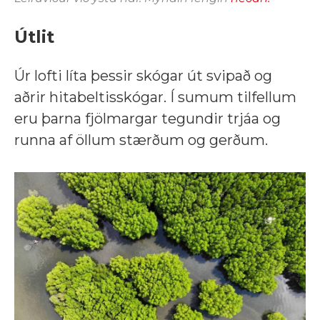
Útlit
Úr lofti líta þessir skógar út svipað og
aðrir hitabeltisskógar. Í sumum tilfellum
eru þarna fjölmargar tegundir trjáa og
runna af öllum stærðum og gerðum.