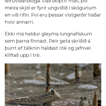
leiruviðarskóga. Það skiptir máli, því
meira skjól er fyrir ungviðið í skógunum
en við rifin. Því eru þessar vistgerðir háðar
hvor annarri.
Ekki má heldur gleyma lungnafiskum
sem þarna finnast. Þeir geta skriðið á
þurrt ef tálknin haldast rök og jafnvel
klifrað upp í tré.