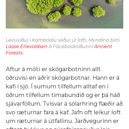
Leiruviður í Kambódíu séður úr lofti. Myndina birti
Lasse Enevoldsen
á Facebooksíðunni
Ancient
Forests
.
Aftur á móti er skógarbotninn allt
öðruvísi en aðrir skógarbotnar. Hann er á
kafi í sjó. Í sumum tilfellum alltaf en í
öðrum tilfellum tímabundið og er þá háð
sjávarföllum. Tvisvar á sólarhring flæðir að
svo ræturnar fara á kaf. Jafn oft leikur loft
um ræturnar á útfallinu. Jarðvegurinn er