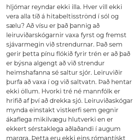
hljómar reyndar ekki illa. Hver vill ekki
vera alla tíð á hitabeltisströnd í sól og
sælu? Að vísu er það þannig að
leiruviðarskógarnir vaxa fyrst og fremst
sjávarmegin við strendurnar. Það sem
gerir þetta pínu flókið fyrir trén er að það
er býsna algengt að við strendur
heimshafanna sé saltur sjór. Leiruviðir
þurfa að vaxa í og við saltvatn. Það hentar
ekki öllum. Hvorki tré né mannfólk er
hrifið af því að drekka sjó. Leiruviðaskógar
mynda einstakt vistkerfi sem gegnir
ákaflega mikilvægu hlutverki en er
ekkert sérstaklega aðlaðandi í augum
margra. Þetta eru ekki eins rómantískt