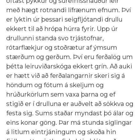
oftast þykkur og súrefnissnauður leir
með hægt rotnandi lífrænum efnum. Því
er lyktin úr þessari seigfljótandi drullu
ekkert til að hrópa húrra fyrir. Upp úr
drullunni standa svo trjástofnar,
rótarflækjur og stoðrætur af ýmsum
stærðum og gerðum. Því eru ferðalög um
þétta leiruviðarskóga ekkert grín. Að auki
er hætt við að ferðalangarnir skeri sig á
höndum og fótum á skeljum og
hrúðurkörlum sem vaxa þarna og ef
stigið er í drulluna er auðvelt að sökkva og
festa sig. Sums staðar myndast þó álar og
eins konar göng. Þar má stunda siglingar
á litlum eintrjáningum og skoða hin