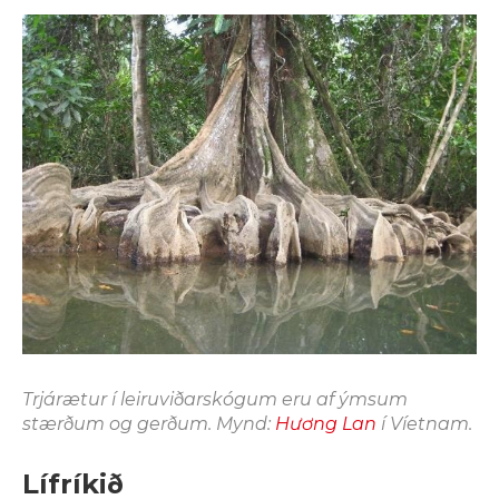
Trjárætur í leiruviðarskógum eru af ýmsum
stærðum og gerðum. Mynd:
Hương Lan
í Víetnam.
Lífríkið