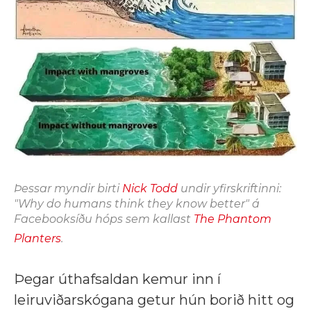
Þessar myndir birti
Nick Todd
undir yfirskriftinni:
"Why do humans think they know better" á
Facebooksíðu hóps sem kallast
The Phantom
Planters
.
Þegar úthafsaldan kemur inn í
leiruviðarskógana getur hún borið hitt og