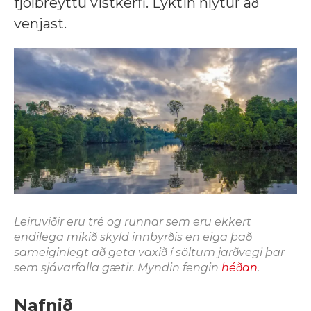
fjölbreyttu vistkerfi. Lyktin hlýtur að
venjast.
Leiruviðir eru tré og runnar sem eru ekkert
endilega mikið skyld innbyrðis en eiga það
sameiginlegt að geta vaxið í söltum jarðvegi þar
sem sjávarfalla gætir. Myndin fengin
héðan
.
Nafnið