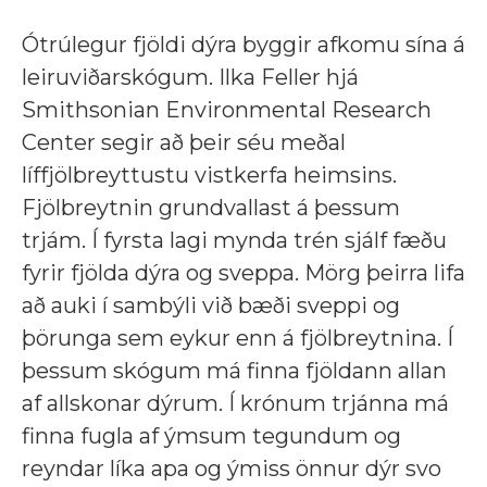
Ótrúlegur fjöldi dýra byggir afkomu sína á
leiruviðarskógum. Ilka Feller hjá
Smithsonian Environmental Research
Center segir að þeir séu meðal
líffjölbreyttustu vistkerfa heimsins.
Fjölbreytnin grundvallast á þessum
trjám. Í fyrsta lagi mynda trén sjálf fæðu
fyrir fjölda dýra og sveppa. Mörg þeirra lifa
að auki í sambýli við bæði sveppi og
þörunga sem eykur enn á fjölbreytnina. Í
þessum skógum má finna fjöldann allan
af allskonar dýrum. Í krónum trjánna má
finna fugla af ýmsum tegundum og
reyndar líka apa og ýmiss önnur dýr svo