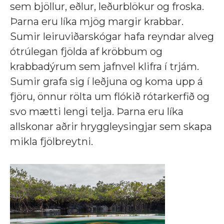
sem bjöllur, eðlur, leðurblökur og froska.
Þarna eru líka mjög margir krabbar.
Sumir leiruviðarskógar hafa reyndar alveg
ótrúlegan fjölda af kröbbum og
krabbadýrum sem jafnvel klifra í trjám.
Sumir grafa sig í leðjuna og koma upp á
fjöru, önnur rölta um flókið rótarkerfið og
svo mætti lengi telja. Þarna eru líka
allskonar aðrir hryggleysingjar sem skapa
mikla fjölbreytni.