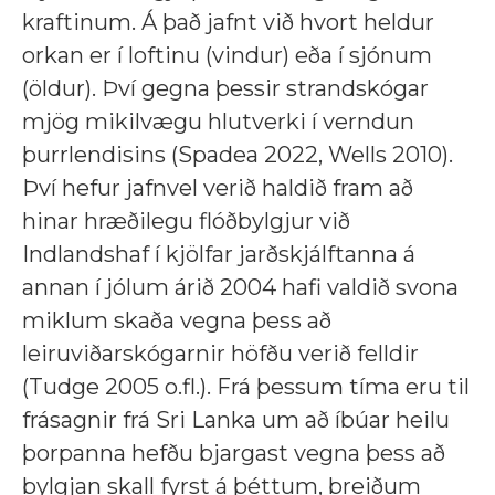
kraftinum. Á það jafnt við hvort heldur
orkan er í loftinu (vindur) eða í sjónum
(öldur). Því gegna þessir strandskógar
mjög mikilvægu hlutverki í verndun
þurrlendisins (Spadea 2022, Wells 2010).
Því hefur jafnvel verið haldið fram að
hinar hræðilegu flóðbylgjur við
Indlandshaf í kjölfar jarðskjálftanna á
annan í jólum árið 2004 hafi valdið svona
miklum skaða vegna þess að
leiruviðarskógarnir höfðu verið felldir
(Tudge 2005 o.fl.). Frá þessum tíma eru til
frásagnir frá Sri Lanka um að íbúar heilu
þorpanna hefðu bjargast vegna þess að
bylgjan skall fyrst á þéttum, breiðum