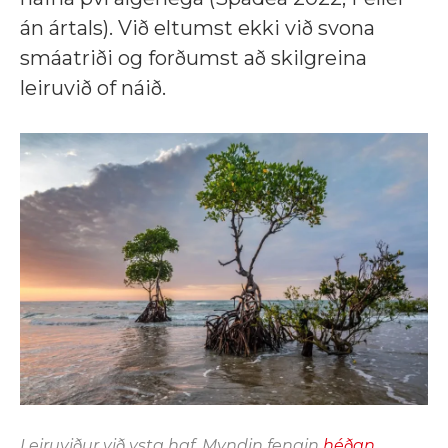
án ártals). Við eltumst ekki við svona
smáatriði og forðumst að skilgreina
leiruvið of náið.
Leiruviður við ysta haf. Myndin fengin
héðan.