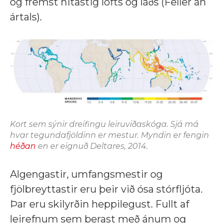
og fremst hitastig lofts og láðs (Feller án
ártals).
Kort sem sýnir dreifingu leiruviðaskóga. Sjá má
hvar tegundafjöldinn er mestur. Myndin er fengin
héðan
en er eignuð Deltares, 2014.
Algengastir, umfangsmestir og
fjölbreyttastir eru þeir við ósa stórfljóta.
Þar eru skilyrðin heppilegust. Fullt af
leirefnum sem berast með ánum og