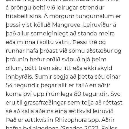
á þröngu belti við leirugar strendur
hitabeltisins. Á mörgum tungumálum er
þessi vist kölluð Mangrove. Leiruviður á
það allur sameiginlegt að standa meira
eða minna í söltu vatni. Þessi tré og
runnar hafa þróast við sömu aðstæður og
þróunin hefur orðið svipuð hjá þeim
öllum, þótt trén séu lítt eða ekki skyld
innbyrðis. Sumir segja að þetta séu einar
54 tegundir þegar allt er talið en aðrir
koma því upp í rúmlega 80 tegundir. Svo
eru til grasafræðingar sem telja að réttast
sé að kalla aðeins eina ættkvísl leiruvið.
Það er ættkvíslin Rhizophora spp. Aðrir
hafna því algerlega (Spadea 2022, Feller