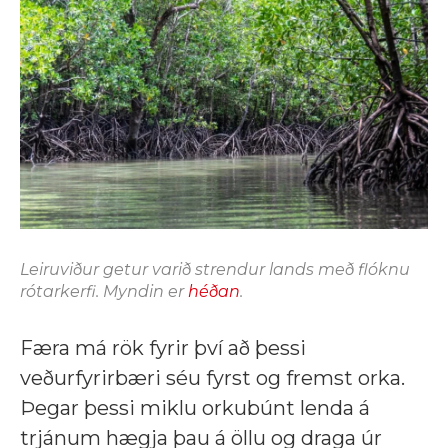
Leiruviður getur varið strendur lands með flóknu
rótarkerfi. Myndin er
héðan
.
Færa má rök fyrir því að þessi
veðurfyrirbæri séu fyrst og fremst orka.
Þegar þessi miklu orkubúnt lenda á
trjánum hægja þau á öllu og draga úr