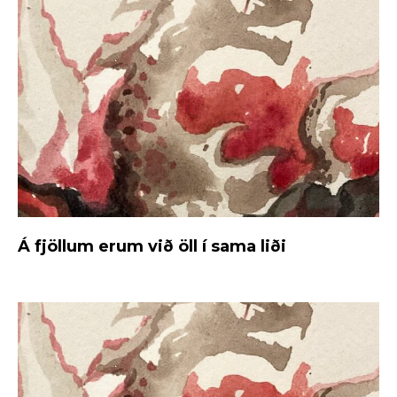
Á fjöllum erum við öll í sama liði