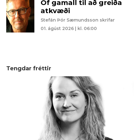
Of gamall til að greiða
atkvæði
Stefán Þór Sæmundsson skrifar
01. ágúst 2026 | kl. 06:00
Tengdar fréttir