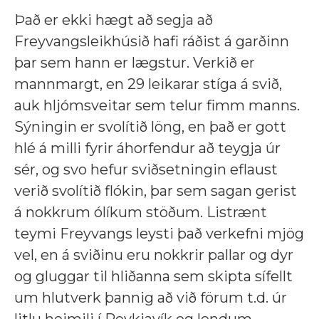
Það er ekki hægt að segja að
Freyvangsleikhúsið hafi ráðist á garðinn
þar sem hann er lægstur. Verkið er
mannmargt, en 29 leikarar stíga á svið,
auk hljómsveitar sem telur fimm manns.
Sýningin er svolítið löng, en það er gott
hlé á milli fyrir áhorfendur að teygja úr
sér, og svo hefur sviðsetningin eflaust
verið svolítið flókin, þar sem sagan gerist
á nokkrum ólíkum stöðum. Listrænt
teymi Freyvangs leysti það verkefni mjög
vel, en á sviðinu eru nokkrir pallar og dyr
og gluggar til hliðanna sem skipta sífellt
um hlutverk þannig að við förum t.d. úr
litlu heimili í Reykjavík og lendum