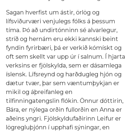
Sagan hverfist um ástir, örlög og
lífsviðurværi venjulegs fólks á þessum
tíma. Þó að undirtónninn sé alvarlegur,
stríð og hernám eru ekki kannski beint
fyndin fyrirbæri, þá er verkið kómískt og
oft sem skellt var upp úr í salnum. Í hjarta
verksins er fjölskylda, sem er dásamlega
íslensk. Lífsreynd og harðdugleg hjón og
dætur tvær, þar sem væntumþykjan er
mikil og áþreifanleg en
tilfinningatengslin flókin. Önnur dóttirin,
Bára, er nýlega orðin fullorðin en Anna er
aðeins yngri. Fjölskyldufaðirinn Leifur er
lögregluþjónn í upphafi sýningar, en