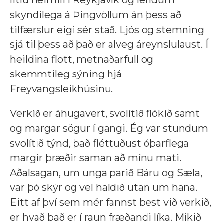
skyndilega á Þingvöllum án þess að
tilfærslur eigi sér stað. Ljós og stemning
sjá til þess að það er alveg áreynslulaust. Í
heildina flott, metnaðarfull og
skemmtileg sýning hjá
Freyvangsleikhúsinu.
Verkið er áhugavert, svolítið flókið samt
og margar sögur í gangi. Ég var stundum
svolítið týnd, það fléttuðust óþarflega
margir þræðir saman að mínu mati.
Aðalsagan, um unga parið Báru og Sæla,
var þó skýr og vel haldið utan um hana.
Eitt af því sem mér fannst best við verkið,
er hvað það er í raun fræðandi líka. Mikið