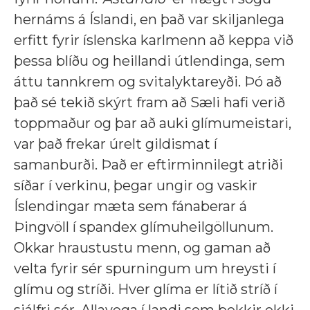
hernáms á Íslandi, en það var skiljanlega
erfitt fyrir íslenska karlmenn að keppa við
þessa blíðu og heillandi útlendinga, sem
áttu tannkrem og svitalyktareyði. Þó að
það sé tekið skýrt fram að Sæli hafi verið
toppmaður og þar að auki glímumeistari,
var það frekar úrelt gildismat í
samanburði. Það er eftirminnilegt atriði
síðar í verkinu, þegar ungir og vaskir
Íslendingar mæta sem fánaberar á
Þingvöll í spandex glímuheilgöllunum.
Okkar hraustustu menn, og gaman að
velta fyrir sér spurningum um hreysti í
glímu og stríði. Hver glíma er lítið stríð í