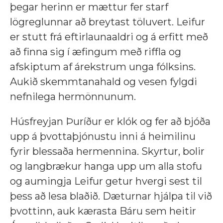
þegar herinn er mættur fer starf
lögreglunnar að breytast töluvert. Leifur
er stutt frá eftirlaunaaldri og á erfitt með
að finna sig í æfingum með riffla og
afskiptum af árekstrum unga fólksins.
Aukið skemmtanahald og vesen fylgdi
nefnilega hermönnunum.
Húsfreyjan Þuríður er klók og fer að bjóða
upp á þvottaþjónustu inni á heimilinu
fyrir blessaða hermennina. Skyrtur, bolir
og langbrækur hanga upp um alla stofu
og aumingja Leifur getur hvergi sest til
þess að lesa blaðið. Dæturnar hjálpa til við
þvottinn, auk kærasta Báru sem heitir