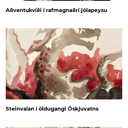
Aðventukvíði í rafmagnaðri jólapeysu
Steinvalan í öldugangi Öskjuvatns