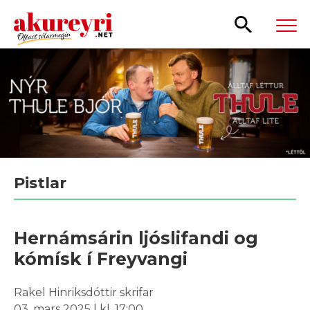
Leita
Pistlar
Hernámsárin ljóslifandi og
kómísk í Freyvangi
Rakel Hinriksdóttir skrifar
03. mars 2025 | kl. 17:00