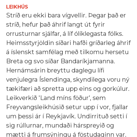
LEIKHÚS
Stríð eru ekki bara vígvellir. Þegar það er
stríð, hefur það áhrif langt út fyrir
orrusturnar sjálfar, á líf ólíklegasta fólks.
Heimsstyrjöldin síðari hafði gríðarleg áhrif
á íslenskt samfélag með tilkomu hersetu
Breta og svo síðar Bandaríkjamanna.
Hernámsárin breyttu daglegu lífi
venjulegra Íslendinga, skyndilega voru ný
tækifæri að spretta upp eins og gorkúlur.
Leikverkið 'Land míns föður', sem
Freyvangsleikhúsið setur upp í vor, fjallar
um þessi ár í Reykjavík. Undirrituð setti í
sig rúllurnar, mundaði hárspreyið og
mætti á frumsýningu á föstudaginn var.