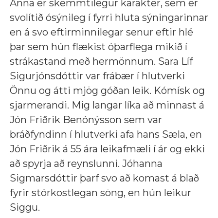
Anna er skemmtilegur karakter, sem er
svolítið ósýnileg í fyrri hluta sýningarinnar
en á svo eftirminnilegar senur eftir hlé
þar sem hún flækist óþarflega mikið í
strákastand með hermönnum. Sara Líf
Sigurjónsdóttir var frábær í hlutverki
Önnu og átti mjög góðan leik. Kómísk og
sjarmerandi. Mig langar líka að minnast á
Jón Friðrik Benónýsson sem var
bráðfyndinn í hlutverki afa hans Sæla, en
Jón Friðrik á 55 ára leikafmæli í ár og ekki
að spyrja að reynslunni. Jóhanna
Sigmarsdóttir þarf svo að komast á blað
fyrir stórkostlegan söng, en hún leikur
Siggu.