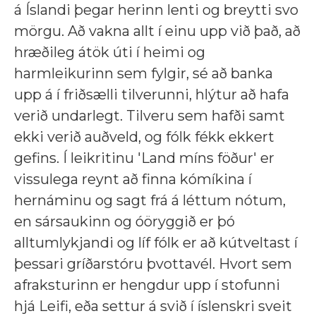
á Íslandi þegar herinn lenti og breytti svo
mörgu. Að vakna allt í einu upp við það, að
hræðileg átök úti í heimi og
harmleikurinn sem fylgir, sé að banka
upp á í friðsælli tilverunni, hlýtur að hafa
verið undarlegt. Tilveru sem hafði samt
ekki verið auðveld, og fólk fékk ekkert
gefins. Í leikritinu 'Land míns föður' er
vissulega reynt að finna kómíkina í
hernáminu og sagt frá á léttum nótum,
en sársaukinn og óöryggið er þó
alltumlykjandi og líf fólk er að kútveltast í
þessari gríðarstóru þvottavél. Hvort sem
afraksturinn er hengdur upp í stofunni
hjá Leifi, eða settur á svið í íslenskri sveit