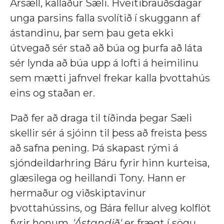
Ársæll, kallaður Sæli. Hveitibrauðsdagar
unga parsins falla svolítið í skuggann af
ástandinu, þar sem þau geta ekki
útvegað sér stað að búa og þurfa að láta
sér lynda að búa upp á lofti á heimilinu
sem mætti jafnvel frekar kalla þvottahús
eins og staðan er.
Það fer að draga til tíðinda þegar Sæli
skellir sér á sjóinn til þess að freista þess
að safna pening. Þá skapast rými á
sjóndeildarhring Báru fyrir hinn kurteisa,
glæsilega og heillandi Tony. Hann er
hermaður og viðskiptavinur
þvottahússins, og Bára fellur alveg kolflöt
fyrir honum.
'Ástandið'
er frægt í sögu