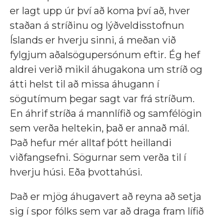
er lagt upp úr því að koma því að, hver
staðan á stríðinu og lýðveldisstofnun
Íslands er hverju sinni, á meðan við
fylgjum aðalsögupersónum eftir. Ég hef
aldrei verið mikil áhugakona um stríð og
átti helst til að missa áhugann í
sögutímum þegar sagt var frá stríðum.
En áhrif stríða á mannlífið og samfélögin
sem verða heltekin, það er annað mál.
Það hefur mér alltaf þótt heillandi
viðfangsefni. Sögurnar sem verða til í
hverju húsi. Eða þvottahúsi.
Það er mjög áhugavert að reyna að setja
sig í spor fólks sem var að draga fram lífið