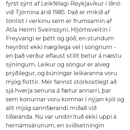
fyrst sýnt af Leikfélagi Reykjavíkur í Iðnó
við Tjörnina árið 1985. Það er mikið af
tónlist í verkinu sem er frumsamin af
Atla Heimi Sveinssyni. Hljómsveitin í
Freyvangi er þétt og góð, en stundum
heyrðist ekki nægilega vel í söngnum -
en það verður eflaust stillt betur á næstu
sýningum. Leikur og söngur er alveg
prýðilegur, og búningar leikaranna voru
mjög flottir. Mér fannst stórkostlegt að
sjá hverja senuna á fætur annarri, þar
sem konurnar voru komnar í nýjan kjól og
allt mjög sannfærandi miðað við
tíðaranda. Nú var undirrituð ekki uppi á
hernámsárunum, en sviðsetningin