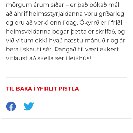
mörgum árum síðar – er það bókað mál
að áhrif heimsstyrjaldanna voru gríðarleg,
og eru að verki enn í dag. Ókyrrð er í friði
heimsveldanna þegar þetta er skrifað, og
við vitum ekki hvað næstu mánuðir og ár
bera í skauti sér. Þangað til væri ekkert
vitlaust að skella sér í leikhús!
TIL BAKA Í YFIRLIT PISTLA