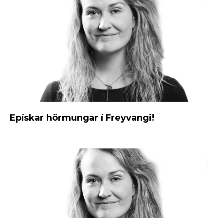
Epískar hörmungar í Freyvangi!