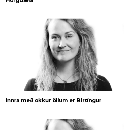
Hörgdæla
Innra með okkur öllum er Birtíngur