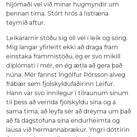
hljómaði vel við mínar hugmyndir um
þennan tíma. Stórt hrós á listræna
teymið aftur.
Leikararnir stóðu sig öll vel í leik og söng.
Mig langar yfirleitt ekki að draga fram
einstaka frammistöðu, ég er svo mikill
diplómati í mér, en ég ætla að gera það
núna. Mér fannst Ingólfur Þórsson alveg
frábær sem fjölskyldufaðirinn Leifur.
Hann var svo innilegur í tilraunum sínum
til þess að vernda fjölskyldu sína og á
sama tíma, að leyfa sér að dreyma um það
að fá dagstofuna sína endurheimta og
lausa við hermannabrækur. Yngri dóttirin