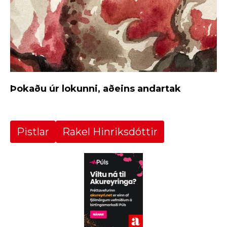
Þokaðu úr lokunni, aðeins andartak
Pistlar
Rakel Hinriksdóttir