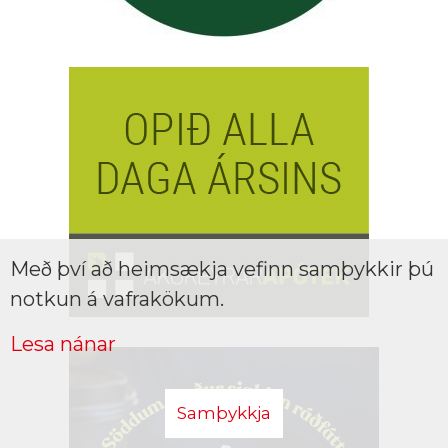
Með því að heimsækja vefinn samþykkir þú
notkun á vafrakökum.
Lesa nánar
Samþykkja