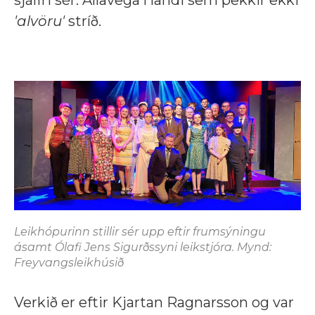
sjálfri sér. Allavega í landi sem þekkir ekki
'alvöru'
stríð.
Leikhópurinn stillir sér upp eftir frumsýningu
ásamt Ólafi Jens Sigurðssyni leikstjóra. Mynd:
Freyvangsleikhúsið
Verkið er eftir Kjartan Ragnarsson og var