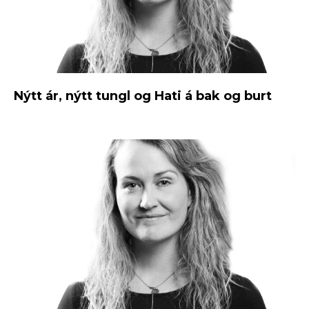
Nýtt ár, nýtt tungl og Hati á bak og burt