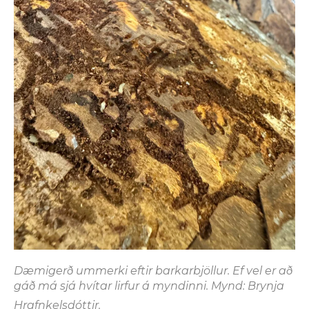
Dæmigerð ummerki eftir barkarbjöllur. Ef vel er að
gáð má sjá hvítar lirfur á myndinni. Mynd: Brynja
Hrafnkelsdóttir.