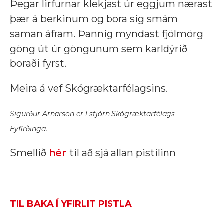
Þegar lirfurnar klekjast úr eggjum nærast
þær á berkinum og bora sig smám
saman áfram. Þannig myndast fjölmörg
göng út úr göngunum sem karldýrið
boraði fyrst.
Meira á vef Skógræktarfélagsins.
Sigurður Arnarson er í stjórn Skógræktarfélags
Eyfirðinga.
Smellið
hér
til að sjá allan pistilinn
TIL BAKA Í YFIRLIT PISTLA