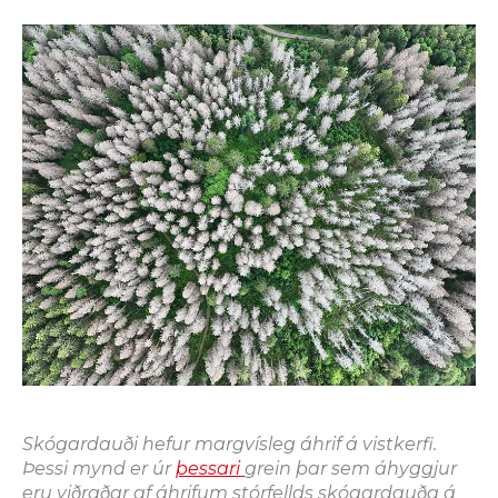
Skógardauði hefur margvísleg áhrif á vistkerfi.
Þessi mynd er úr
þessari
grein þar sem áhyggjur
eru viðraðar af áhrifum stórfellds skógardauða á