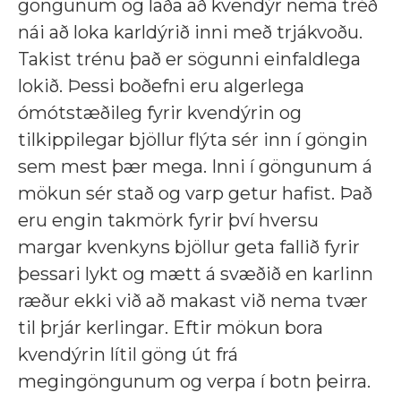
göngunum og laða að kvendýr nema tréð
nái að loka karldýrið inni með trjákvoðu.
Takist trénu það er sögunni einfaldlega
lokið. Þessi boðefni eru algerlega
ómótstæðileg fyrir kvendýrin og
tilkippilegar bjöllur flýta sér inn í göngin
sem mest þær mega. Inni í göngunum á
mökun sér stað og varp getur hafist. Það
eru engin takmörk fyrir því hversu
margar kvenkyns bjöllur geta fallið fyrir
þessari lykt og mætt á svæðið en karlinn
ræður ekki við að makast við nema tvær
til þrjár kerlingar. Eftir mökun bora
kvendýrin lítil göng út frá
megingöngunum og verpa í botn þeirra.