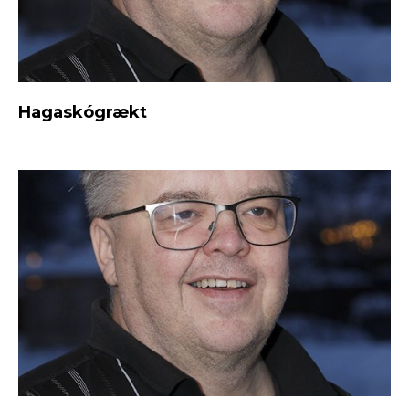
Hagaskógrækt