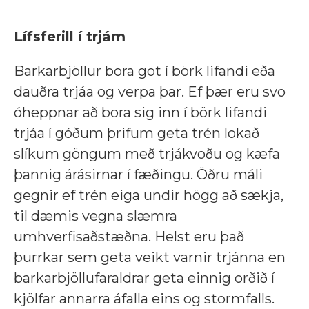
Lífsferill í trjám
Barkarbjöllur bora göt í börk lifandi eða
dauðra trjáa og verpa þar. Ef þær eru svo
óheppnar að bora sig inn í börk lifandi
trjáa í góðum þrifum geta trén lokað
slíkum göngum með trjákvoðu og kæfa
þannig árásirnar í fæðingu. Öðru máli
gegnir ef trén eiga undir högg að sækja,
til dæmis vegna slæmra
umhverfisaðstæðna. Helst eru það
þurrkar sem geta veikt varnir trjánna en
barkarbjöllufaraldrar geta einnig orðið í
kjölfar annarra áfalla eins og stormfalls.