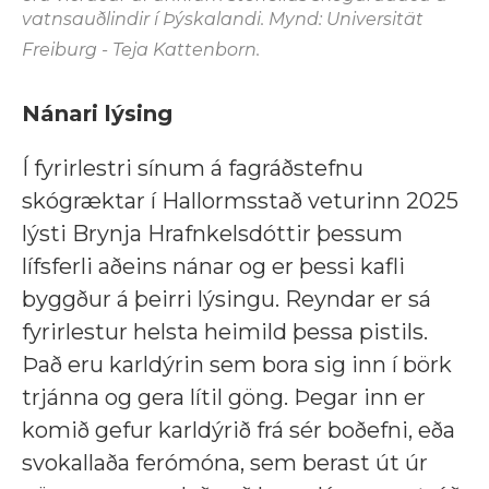
vatnsauðlindir í Þýskalandi. Mynd: Universität
Freiburg - Teja Kattenborn.
Nánari lýsing
Í fyrirlestri sínum á fagráðstefnu
skógræktar í Hallormsstað veturinn 2025
lýsti Brynja Hrafnkelsdóttir þessum
lífsferli aðeins nánar og er þessi kafli
byggður á þeirri lýsingu. Reyndar er sá
fyrirlestur helsta heimild þessa pistils.
Það eru karldýrin sem bora sig inn í börk
trjánna og gera lítil göng. Þegar inn er
komið gefur karldýrið frá sér boðefni, eða
svokallaða ferómóna, sem berast út úr