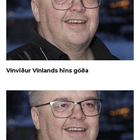
Vínviður Vínlands hins góða