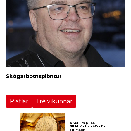
Skógarbotnsplöntur
Pistlar
Tré vikunnar