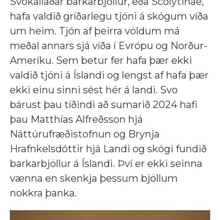
Svokallaðar barkarbjöllur, eða Scolytinae,
hafa valdið gríðarlegu tjóni á skógum víða
um heim. Tjón af þeirra völdum má
meðal annars sjá víða í Evrópu og Norður-
Ameríku. Sem betur fer hafa þær ekki
valdið tjóni á Íslandi og lengst af hafa þær
ekki einu sinni sést hér á landi. Svo
bárust þau tíðindi að sumarið 2024 hafi
þau Matthías Alfreðsson hjá
Náttúrufræðistofnun og Brynja
Hrafnkelsdóttir hjá Landi og skógi fundið
barkarbjöllur á Íslandi. Því er ekki seinna
vænna en skenkja þessum bjöllum
nokkra þanka.