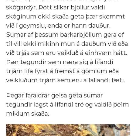
skógardýr. Þótt slíkar bjöllur valdi
skóginum ekki skaða geta þær skemmt
við í geymslu, enda er hann dauður.
Sumar af þessum barkarbjöllum gera ef
til vill ekki mikinn mun á dauðum við eða
við trjáa sem eru veikluð á einhvern hátt.
Þær tegundir sem næra sig á lifandi
trjám lifa fyrst á fremst á gömlum eða
veikluðum trjám sem eru á fallandi fæti.
Þegar faraldrar geisa geta sumar
tegundir lagst á lifandi tré og valdið þeim
miklum skaða.