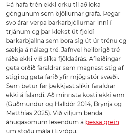
Þá hafa trén ekki orku til að loka
göngunum sem bjöllurnar grafa. Þegar
svo árar verpa barkarbjöllurnar inni í
trjánum og þar klekst út fjöldi
barkarbjallna sem bora sig út úr trénu og
sækja á nálæg tré. Jafnvel heilbrigð tré
ráða ekki við slíka fjöldaárás. Afleiðingar
geta orðið faraldrar sem magnast stig af
stigi og geta farið yfir mjög stór svæði.
Sem betur fer þekkjast slíkir faraldrar
ekki á Íslandi. Að minnsta kosti ekki enn
(Guðmundur og Halldór 2014, Brynja og
Matthías 2025). Við viljum benda
áhugasömum lesendum á
þessa grein
um stöðu mála í Evrópu.