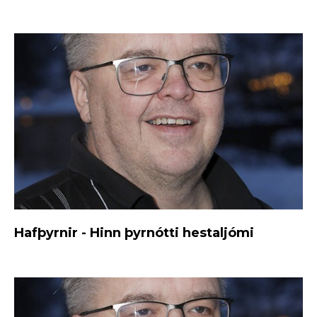
Hafþyrnir - Hinn þyrnótti hestaljómi