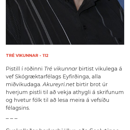
TRÉ VIKUNNAR - 112
Pistill í röðinni
Tré vikunnar
birtist vikulega á
vef Skógræktarfélags Eyfirðinga, alla
miðvikudaga.
Akureyri.net
birtir brot úr
hverjum pistli til að vekja athygli á skrifunum
og hvetur fólk til að lesa meira á vefsíðu
félagsins.
_ _ _