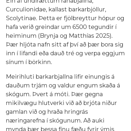
Ein af undirættum ranabjallna,
Curculionidae, kallast barkarbjöllur,
Scolytinae. Þetta er fjölbreyttur hópur og
hafa verið greindar um 6500 tegundir í
heiminum (Brynja og Matthías 2025).
Þær hljóta nafn sitt af því að þær bora sig
inn í lifandi eða dauð tré og verpa eggjum
sínum í börkinn.
Meirihluti barkarbjallna lifir einungis á
dauðum trjám og valdur engum skaða á
skógum. Þvert á móti. Þær gegna
mikilvægu hlutverki við að brjóta niður
gamlan við og hraða hringrás
næringarefna í skógunum. Að auki
mynda þær þessa fínu fæðu fyrir ýmis