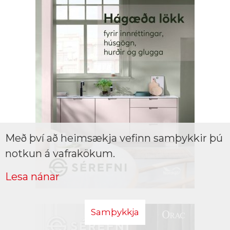
Með því að heimsækja vefinn samþykkir þú
notkun á vafrakökum.
Lesa nánar
Samþykkja