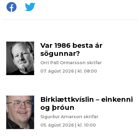
Var 1986 besta ár
sögunnar?
Orri Páll Ormarsson skrifar
07. ágúst 2026 | kl. 08:00
Birkiættkvíslin – einkenni
og þróun
Sigurður Arnarson skrifar
05. ágúst 2026 | kl. 10:00