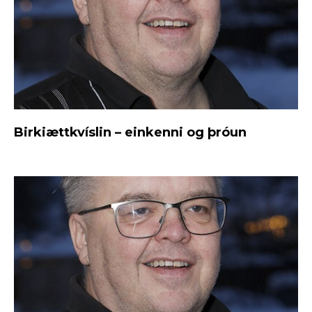
Birkiættkvíslin – einkenni og þróun