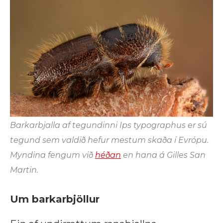
Barkarbjalla af tegundinni
Ips typographus
er sú
tegund sem valdið hefur mestum skaða í Evrópu.
Myndina fengum við
héðan
en hana á Gilles San
Martin.
Um barkarbjöllur