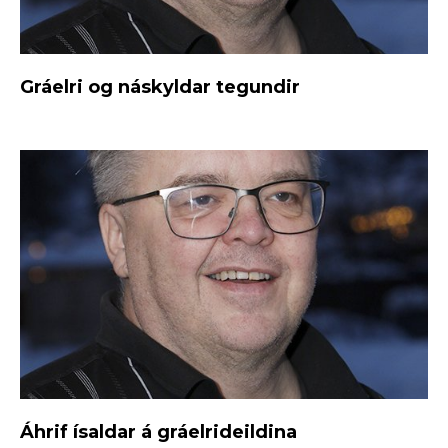
Gráelri og náskyldar tegundir
Áhrif ísaldar á gráelrideildina