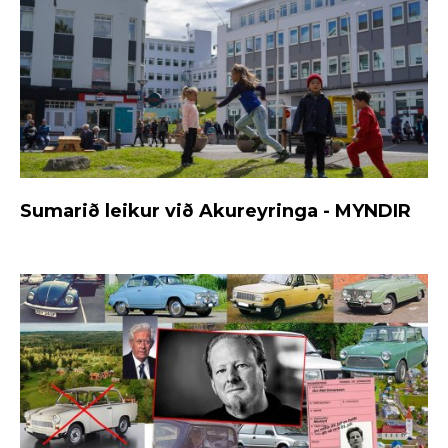
Sumarið leikur við Akureyringa - MYNDIR