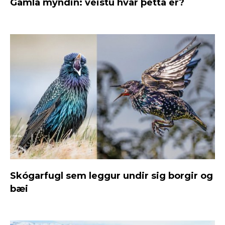
Gamla myndin: veistu hvar þetta er?
Skógarfugl sem leggur undir sig borgir og
bæi