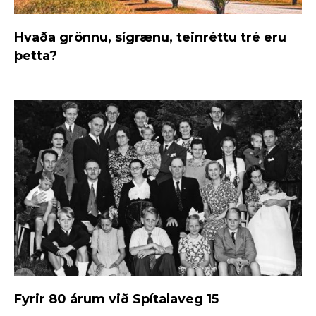
Hvaða grönnu, sígrænu, teinréttu tré eru
þetta?
Fyrir 80 árum við Spítalaveg 15