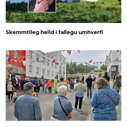
Skemmtileg heild í fallegu umhverfi