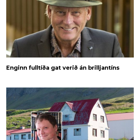
Enginn fulltíða gat verið án brilljantíns