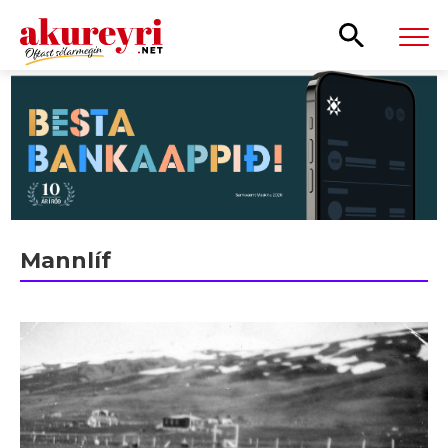
Leita
Mannlíf