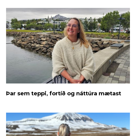
Þar sem teppi, fortíð og náttúra mætast