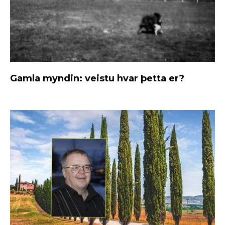
Gamla myndin: veistu hvar þetta er?