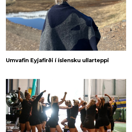
Umvafin Eyjafirði í íslensku ullarteppi