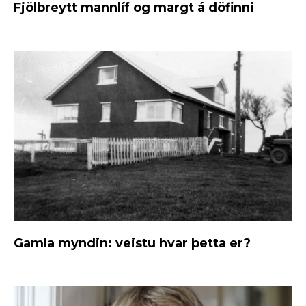
Fjölbreytt mannlíf og margt á döfinni
Gamla myndin: veistu hvar þetta er?