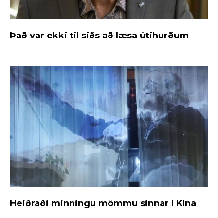
Það var ekki til siðs að læsa útihurðum
Heiðraði minningu mömmu sinnar í Kína