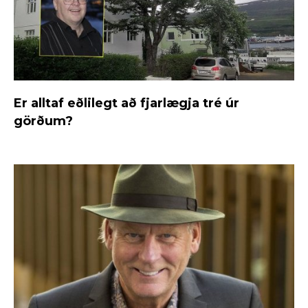
Er alltaf eðlilegt að fjarlægja tré úr
görðum?