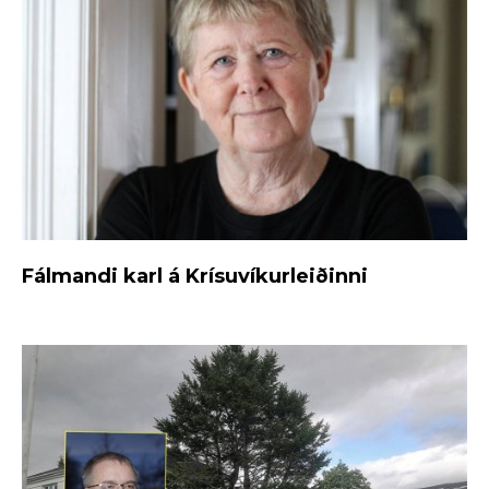
Fálmandi karl á Krísuvíkurleiðinni