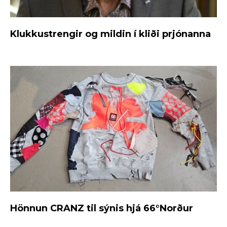
Klukkustrengir og mildin í kliði prjónanna
Hönnun CRANZ til sýnis hjá 66°Norður