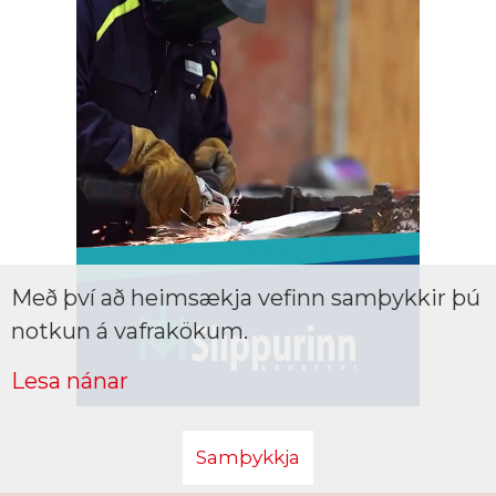
Með því að heimsækja vefinn samþykkir þú
notkun á vafrakökum.
Lesa nánar
Samþykkja