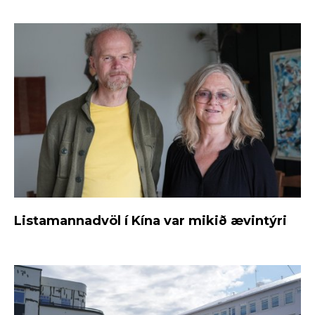
Listamannadvöl í Kína var mikið ævintýri