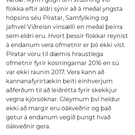
flokka eftir aldri sýnir að á meðal yngsta
hópsins séu Píratar, Samfylking og
jafnvel Viðreisn vinsælli en meðal þeirra
sem eldri eru. Hvort þessir flokkar reynist
á endanum vera ofmetnir er þó ekki víst.
Píratar voru til dæmis hraustlega
ofmetnir fyrir kosningarnar 2016 en sú
var ekki raunin 2017. Vera kann að
kannanafyrirtækin beiti einhverjum
aðferðum til að leiðrétta fyrir skekkjur
vegna kjörsóknar. Gleymum því heldur
ekki að margir eru óákveðnir og það
getur á endanum vegið þungt hvað
óákveðnir gera.