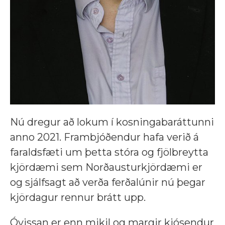
Nú dregur að lokum í kosningabaráttunni
anno 2021. Frambjóðendur hafa verið á
faraldsfæti um þetta stóra og fjölbreytta
kjördæmi sem Norðausturkjördæmi er
og sjálfsagt að verða ferðalúnir nú þegar
kjördagur rennur brátt upp.
Óvissan er enn mikil og margir kjósendur