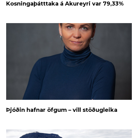
Kosningaþátttaka á Akureyri var 79,33%
Þjóðin hafnar öfgum – vill stöðugleika