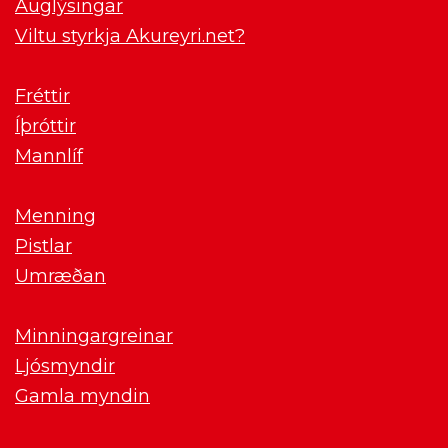
Auglýsingar
Viltu styrkja Akureyri.net?
Fréttir
Íþróttir
Mannlíf
Menning
Pistlar
Umræðan
Minningargreinar
Ljósmyndir
Gamla myndin