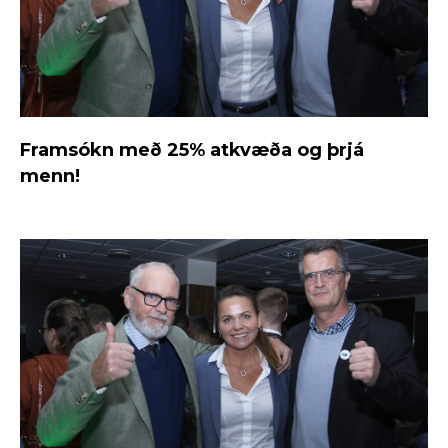
Framsókn með 25% atkvæða og þrjá
menn!