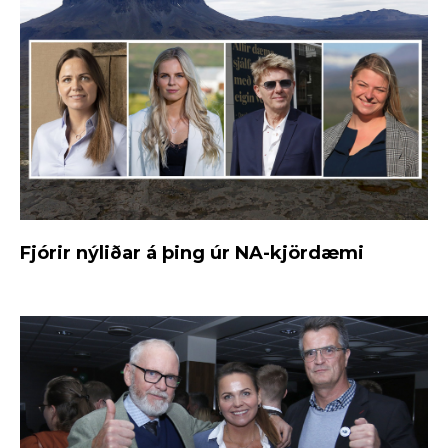
Fjórir nýliðar á þing úr NA-kjördæmi