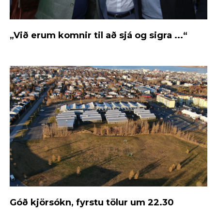
„Við erum komnir til að sjá og sigra ...“
Góð kjörsókn, fyrstu tölur um 22.30