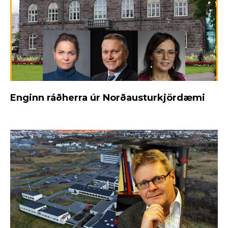
Enginn ráðherra úr Norðausturkjördæmi