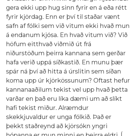
gera ekki upp hug sinn fyrir en á eða rétt
fyrir kjördag. Enn er því til staðar vænt
safn af fólki sem við vitum ekki hvað mun
á endanum kjósa. En hvað vitum við? Við
höfum eitthvað viðmið út frá
niðurstöðum þeirra kannana sem gerðar
hafa verið uppá síðkastið. En munu þær
spár ná því að hitta á úrslitin sem síðan
koma upp úr kjörkössunum? Oftast hefur
kannanaaðilum tekist vel upp hvað þetta
varðar en það eru líka dæmi um að slíkt
hafi tekist miður. Alræmdur
skekkjuvaldur er unga fólkið. Það er
þekkt staðreynd að kjörsókn yngri
hópanna er mun minni en þeirra eldri. Í