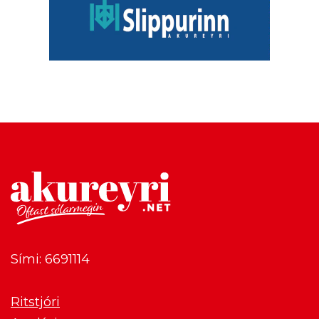
Sími: 6691114
Ritstjóri