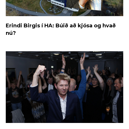
Erindi Birgis í HA: Búið að kjósa og hvað
nú?