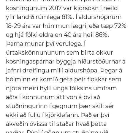
kosningunum 2017 var kjörsókn í heild
yfir landið rúmlega 81%. Í aldurshópnum
18-29 ára var hún mun lægri, eða tæp 72%
og hjá fólki eldra en 40 ára heil 86%.
Þarna munar því verulega. Í
úrtakskönnununum sem birta okkur
kosningaspárnar byggja niðurstöðurnar á
jafnri dreifingu milli aldurshópa. Þegar á
hólminn er komið geta þeir flokkar sem
njóta meiri hylli unga fólksins umfram
aðra í könnunum átt von á því að
stuðningurinn í gegnum þær skili sér
ekki að fullu í kjörklefann. Það er því
ákveðin óvissa til staðar hvað þetta
varðar. Rýni í gögn um stuðning við