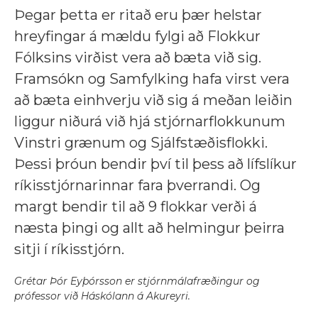
Þegar þetta er ritað eru þær helstar
hreyfingar á mældu fylgi að Flokkur
Fólksins virðist vera að bæta við sig.
Framsókn og Samfylking hafa virst vera
að bæta einhverju við sig á meðan leiðin
liggur niðurá við hjá stjórnarflokkunum
Vinstri grænum og Sjálfstæðisflokki.
Þessi þróun bendir því til þess að lífslíkur
ríkisstjórnarinnar fara þverrandi. Og
margt bendir til að 9 flokkar verði á
næsta þingi og allt að helmingur þeirra
sitji í ríkisstjórn.
Grétar Þór Eyþórsson er stjórnmálafræðingur og
prófessor við Háskólann á Akureyri.