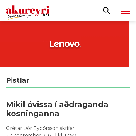
Leita
Pistlar
Mikil óvissa í aðdraganda
kosninganna
Grétar Þór Eyþórsson skrifar
22. september 2021 | kl. 12:50