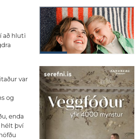
 að hluti
gdra
taður var
ns og
ðu, enda
 hélt því
 höfðu