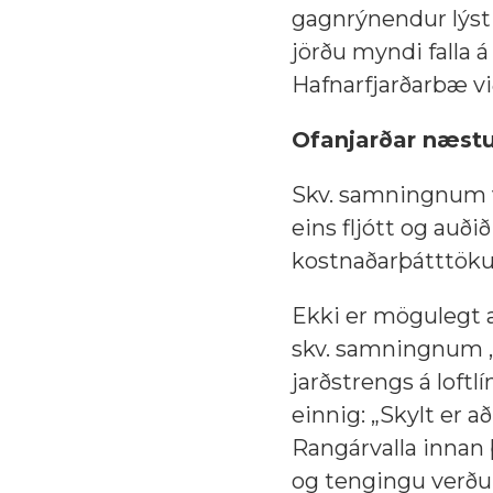
gagnrýnendur lýst 
jörðu myndi falla
Hafnarfjarðarbæ vi
Ofanjarðar næstu
Skv. samningnum ve
eins fljótt og auði
kostnaðarþátttöku 
Ekki er mögulegt a
skv. samningnum „s
jarðstrengs á loftl
einnig: „Skylt er a
Rangárvalla innan 
og tengingu verður