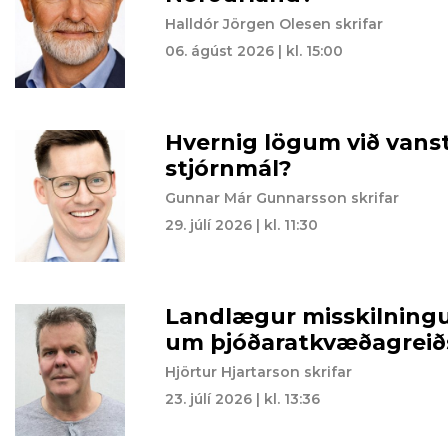
Halldór Jörgen Olesen skrifar
06. ágúst 2026 | kl. 15:00
Hvernig lögum við vansti
stjórnmál?
Gunnar Már Gunnarsson skrifar
29. júlí 2026 | kl. 11:30
Landlægur misskilning
um þjóðaratkvæðagreið
Hjörtur Hjartarson skrifar
23. júlí 2026 | kl. 13:36