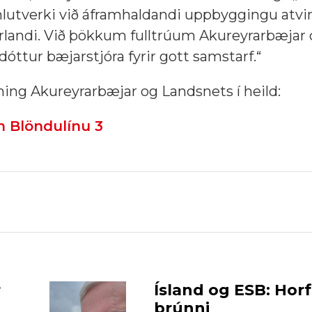
lutverki við áframhaldandi uppbyggingu atvin
rlandi. Við þökkum fulltrúum Akureyrarbæjar 
udóttur bæjarstjóra fyrir gott samstarf.“
ing Akureyrarbæjar og Landsnets í heild:
 Blöndulínu 3
r
Ísland og ESB: Horf
brúnni