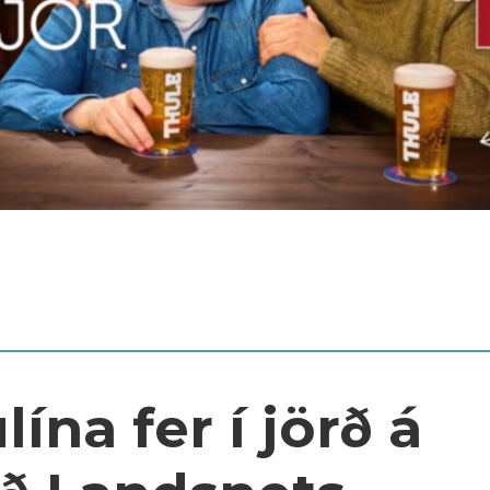
ína fer í jörð á