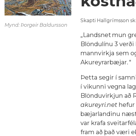
kostna
Skapti Hallgrímsson sk
Mynd: Þorgeir Baldursson
„Landsnet mun gre
Blöndulínu 3 verði 
mannvirkja sem og 
Akureyrarbæjar. “
Þetta segir í samn
í vikunni vegna la
Blönduvirkjun að R
akureyri.net
hefur 
bæjarlandinu næst
var krafa sveitarfé
fram að það væri 