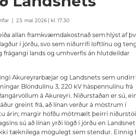
ð Landsnets
rifar
23. maí 2026 | kl. 17:30
iða allan framkvæmdakostnað sem hlýst af því
lagður í jörðu, svo sem niðurrifi loftlínu og ten
frágangi lands og umhverfis án hlutdeildar
ingi Akureyrarbæjar og Landsnets sem undirri
gningar Blöndulínu 3, 220 kV háspennulínu frá
angárvöllum á Akureyri. Niðurstaðan er sú, ei
áður greint frá, að línan verður á möstrum í
u árin; margir höfðu mótmælt þeirri niðurstö
lagsins sú að línan yrði lögð í jörðu en Landsnet
ekki tæknilega mögulegt sem stendur. Einnig