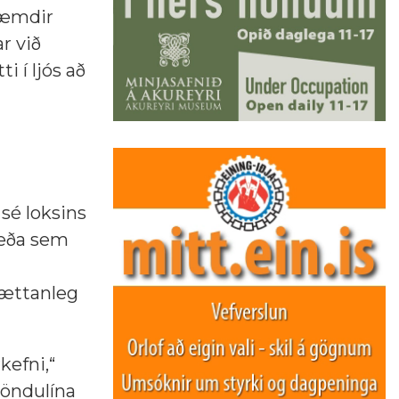
kvæmdir
r við
 í ljós að
 sé loksins
ræða sem
sættanleg
kefni,“
löndulína