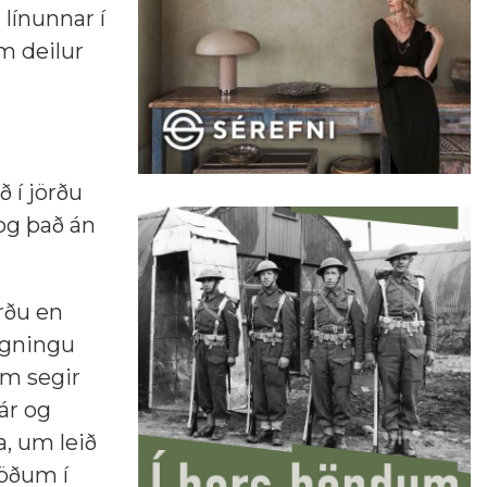
línunnar í
m deilur
 í jörðu
 og það án
rðu en
agningu
um segir
ár og
a, um leið
töðum í