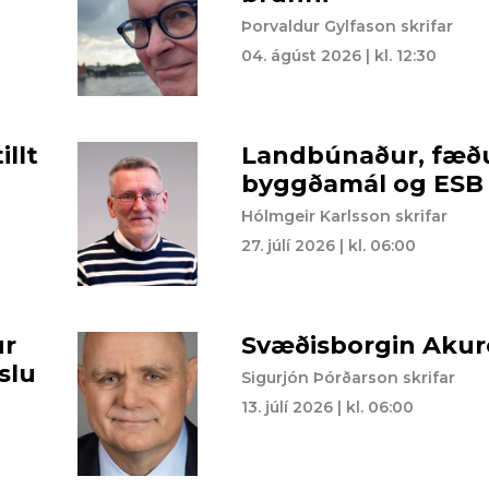
Þorvaldur Gylfason skrifar
04. ágúst 2026 | kl. 12:30
llt
Landbúnaður, fæðu
byggðamál og ESB
Hólmgeir Karlsson skrifar
27. júlí 2026 | kl. 06:00
ur
Svæðisborgin Akur
slu
Sigurjón Þórðarson skrifar
13. júlí 2026 | kl. 06:00