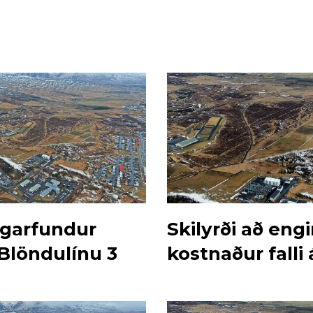
garfundur
Skilyrði að eng
Blöndulínu 3
kostnaður falli 
bæinn