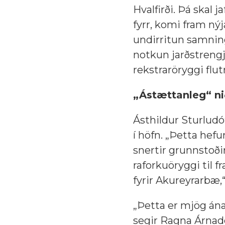
Hvalfirði. Þá skal 
fyrr, komi fram ný
undirritun samning
notkun jarðstrengj
rekstraröryggi flut
„Ástættanleg“ ni
Ásthildur Sturludót
í höfn. „Þetta hef
snertir grunnstoðir
raforkuöryggi til 
fyrir Akureyrarbæ,“
„Þetta er mjög ánæ
segir Ragna Árnadó