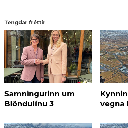
Tengdar fréttir
Samningurinn um
Kynnin
Blöndulínu 3
vegna 