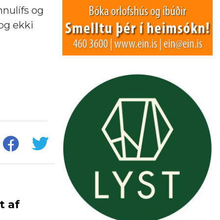
nulífs og
og ekki
t af