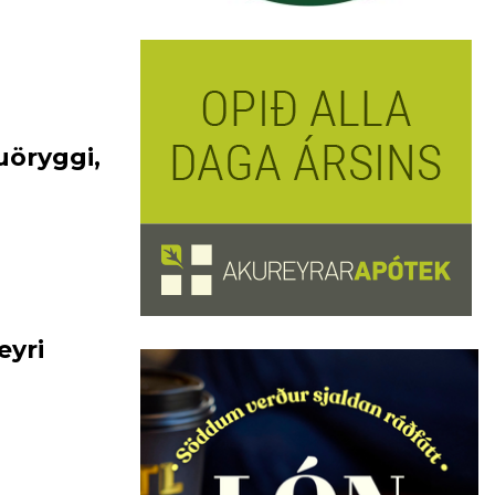
öryggi,
eyri