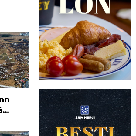
inn
á