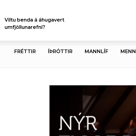
Viltu benda á áhugavert
umfjöllunarefni?
FRÉTTIR
ÍÞRÓTTIR
MANNLÍF
MENN