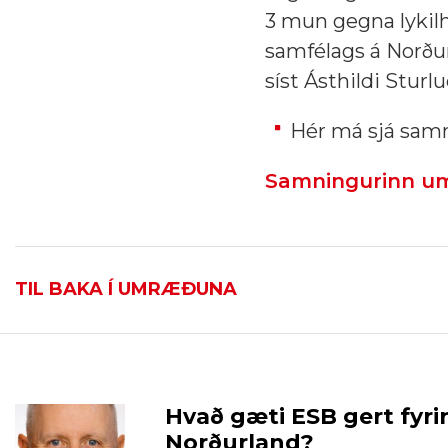
3 mun gegna lykilh
samfélags á Norðu
síst Ásthildi Sturl
Hér má sjá samn
Samningurinn um
TIL BAKA Í UMRÆÐUNA
Hvað gæti ESB gert fyri
Norðurland?