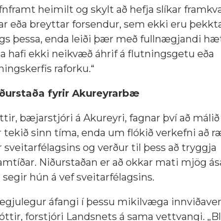
jafnframt heimilt og skylt að hefja slíkar fram
jar eða breyttar forsendur, sem ekki eru þekkta
s þessa, enda leiði þær með fullnægjandi hætti
a hafi ekki neikvæð áhrif á flutningsgetu eða
ningskerfis raforku.“
ðurstaða fyrir Akureyrarbæ
tir, bæjarstjóri á Akureyri, fagnar því að málið
ur tekið sinn tíma, enda um flókið verkefni að 
 sveitarfélagsins og verður til þess að tryggja
framtíðar. Niðurstaðan er að okkar mati mjög á
 segir hún á vef sveitarfélagsins.
gjulegur áfangi í þessu mikilvæga innviðaver
ttir, forstjóri Landsnets á sama vettvangi. „B