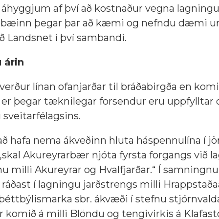
áhyggjum af því að kostnaður vegna lagningu 
 á bæinn þegar þar að kæmi og nefndu dæmi u
ð Landsnet í því sambandi.
 árin
rður línan ofanjarðar til bráðabirgða en komið
ð er þegar tæknilegar forsendur eru uppfylltar
sveitarfélagsins.
ð hafa nema ákveðinn hluta háspennulína í jö
kal Akureyrarbær njóta fyrsta forgangs við l
ínu milli Akureyrar og Hvalfjarðar.“ Í samningn
ð ráðast í lagningu jarðstrengs milli Hrappstaða
þéttbýlismarka sbr. ákvæði í stefnu stjórnvald
 komið á milli Blöndu og tengivirkis á Klafas