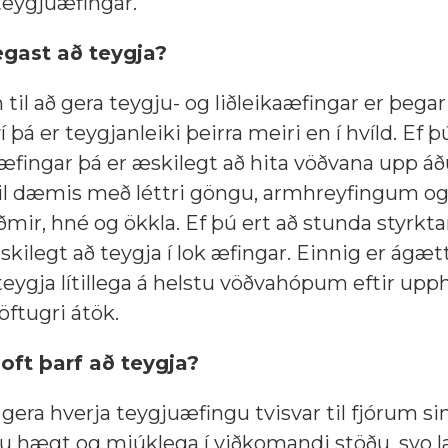
teygjuæfingar.
gast að teygja?
til að gera teygju- og liðleikaæfingar er þegar
í þá er teygjanleiki þeirra meiri en í hvíld. Ef þú
æfingar þá er æskilegt að hita vöðvana upp áðu
til dæmis með léttri göngu, armhreyfingum og
mir, hné og ökkla. Ef þú ert að stunda styrkta
kilegt að teygja í lok æfingar. Einnig er ágætt
teygja lítillega á helstu vöðvahópum eftir upp
röftugri átök.
oft þarf að teygja?
 gera hverja teygjuæfingu tvisvar til fjórum s
ðu hægt og mjúklega í viðkomandi stöðu, svo 