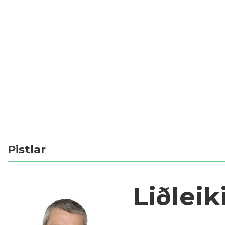
Pistlar
Liðleik