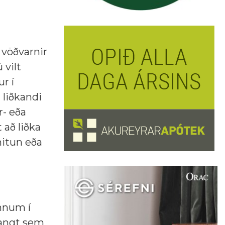
 vöðvarnir
 vilt
r í
 liðkandi
r- eða
 að liðka
hitun eða
innum í
langt sem