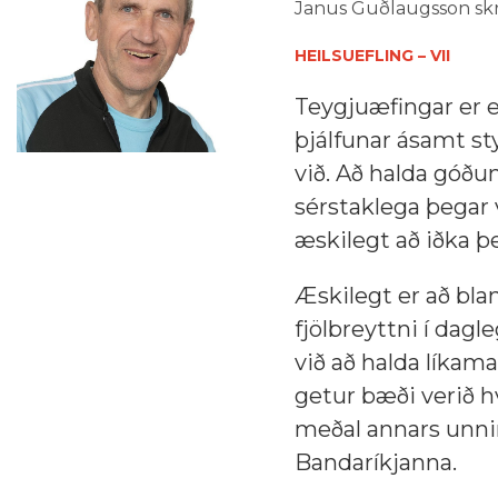
Janus Guðlaugsson skr
HEILSUEFLING – VII
Teygjuæfingar er 
þjálfunar ásamt st
við. Að halda góðum
sérstaklega þegar 
æskilegt að iðka þe
Æskilegt er að bl
fjölbreyttni í dagle
við að halda líkam
getur bæði verið h
meðal annars unnin
Bandaríkjanna.