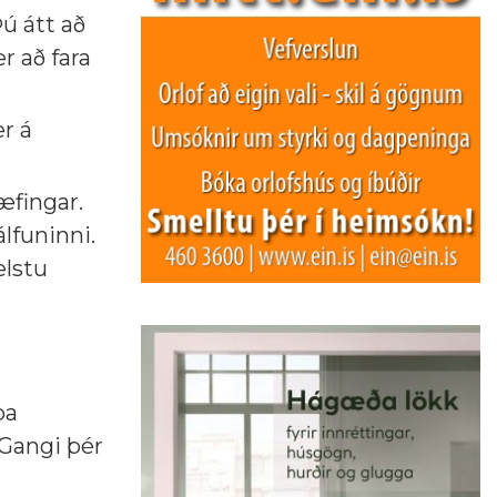
Þú átt að
r að fara
r á
æfingar.
lfuninni.
elstu
pa
 Gangi þér