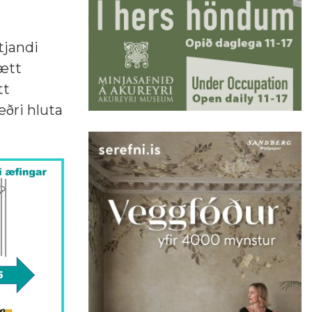
tjandi
ætt
tt
eðri hluta