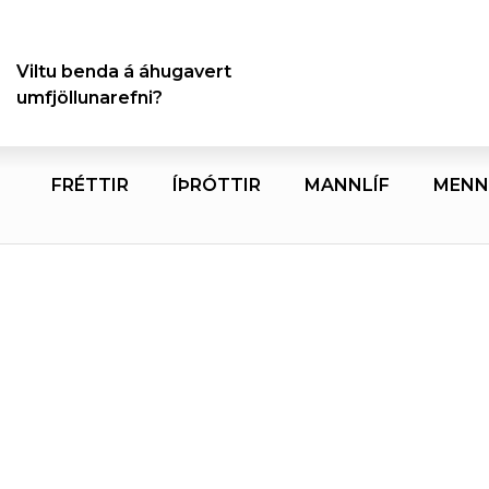
Viltu benda á áhugavert
umfjöllunarefni?
FRÉTTIR
ÍÞRÓTTIR
MANNLÍF
MENN