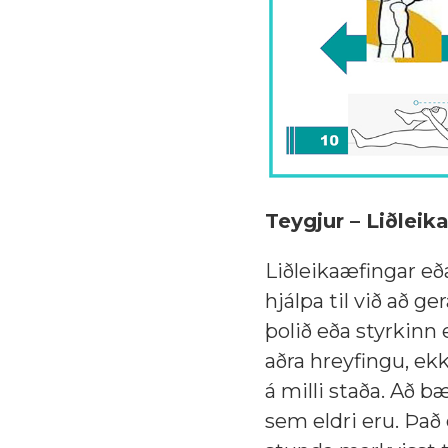
Teygjur – Liðleik
Liðleikaæfingar e
hjálpa til við að 
þolið eða styrkinn 
aðra hreyfingu, ek
á milli staða. Að bæ
sem eldri eru. Það e