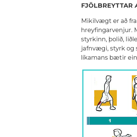
FJÖLBREYTTAR 
Mikilvægt er að fr
hreyfingarvenjur.
styrkinn, þolið, li
jafnvægi, styrk og 
líkamans bætir ein