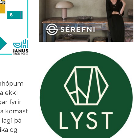
ðvahópum
a ekki
ar fyrir
eða komast
 lagi þá
eika og