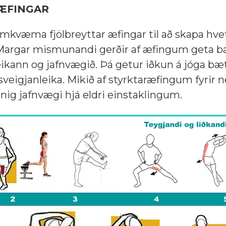
ÆFINGAR
amkvæma fjölbreyttar æfingar til að skapa hve
 Margar mismunandi gerðir af æfingum geta b
ðleikann og jafnvægið. Þá getur iðkun á jóga bæ
sveigjanleika. Mikið af styrktaræfingum fyrir n
nig jafnvægi hjá eldri einstaklingum.