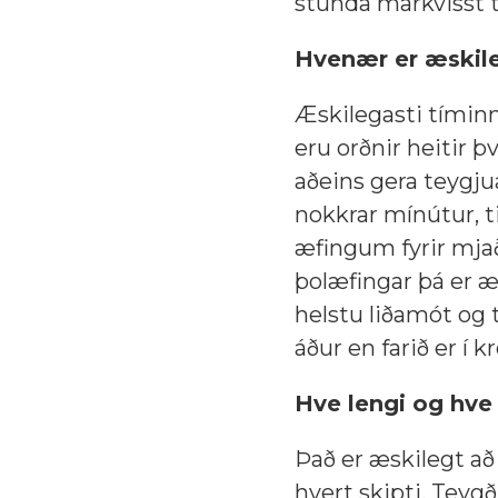
stunda markvisst 
Hvenær er æskile
Æskilegasti tíminn 
eru orðnir heitir þv
aðeins gera teygju
nokkrar mínútur, 
æfingum fyrir mjað
þolæfingar þá er æs
helstu liðamót og 
áður en farið er í k
Hve lengi og hve 
Það er æskilegt að
hvert skipti. Teyg