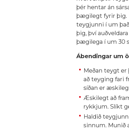
þér hentar án sár
þægilegt fyrir þig.
teygjunni í um það 
þig, því auðveldar
þægilega í um 30 
Ábendingar um ö
Meðan teygt er þ
að teyging fari 
síðan er æskile
Æskilegt að fr
rykkjum. Slíkt g
Haldið teygjunn
sinnum. Munið að