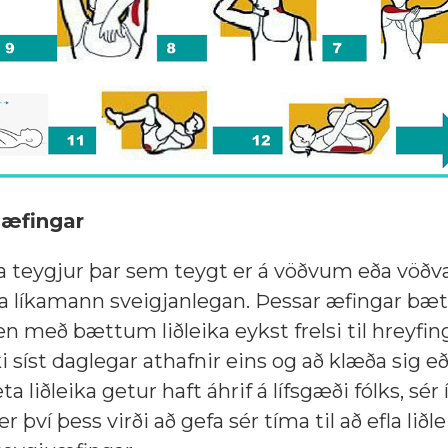
aæfingar
ða teygjur þar sem teygt er á vöðvum eða vö
gera líkamann sveigjanlegan. Þessar æfingar bæt
en með bættum liðleika eykst frelsi til hreyfing
ki síst daglegar athafnir eins og að klæða sig 
ta liðleika getur haft áhrif á lífsgæði fólks, sér í
r því þess virði að gefa sér tíma til að efla liðl