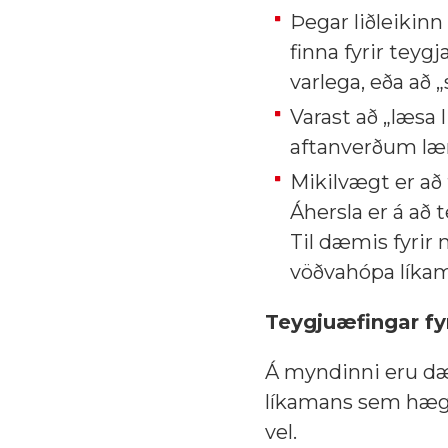
Þegar liðleikinn
finna fyrir teyg
varlega, eða að
Varast að „læsa 
aftanverðum lær
Mikilvægt er að
Áhersla er á að 
Til dæmis fyrir 
vöðvahópa líkama
Teygjuæfingar fy
Á myndinni eru dæ
líkamans sem hægt 
vel.