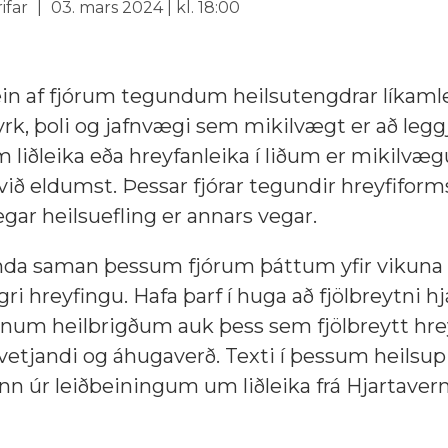
ifar
03. mars 2024 | kl. 18:00
ein af fjórum tegundum heilsutengdrar líkaml
yrk, þoli og jafnvægi sem mikilvægt er að legg
 liðleika eða hreyfanleika í liðum er mikilvæg
við eldumst. Þessar fjórar tegundir hreyfiform
gar heilsuefling er annars vegar.
anda saman þessum fjórum þáttum yfir vikuna 
gri hreyfingu. Hafa þarf í huga að fjölbreytni hjá
anum heilbrigðum auk þess sem fjölbreytt hre
vetjandi og áhugaverð. Texti í þessum heilsupi
n úr leiðbeiningum um liðleika frá Hjartaver