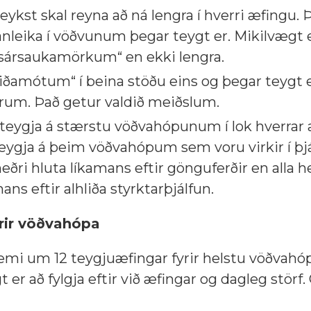
 eykst skal reyna að ná lengra í hverri æfingu. 
janleika í vöðvunum þegar teygt er. Mikilvægt e
 „sársaukamörkum“ en ekki lengra.
liðamótum“ í beina stöðu eins og þegar teygt e
um. Það getur valdið meiðslum.
 teygja á stærstu vöðvahópunum í lok hverrar 
teygja á þeim vöðvahópum sem voru virkir í þjá
neðri hluta líkamans eftir gönguferðir en alla h
ns eftir alhliða styrktarþjálfun.
rir vöðvahópa
mi um 12 teygjuæfingar fyrir helstu vöðvahó
er að fylgja eftir við æfingar og dagleg störf.