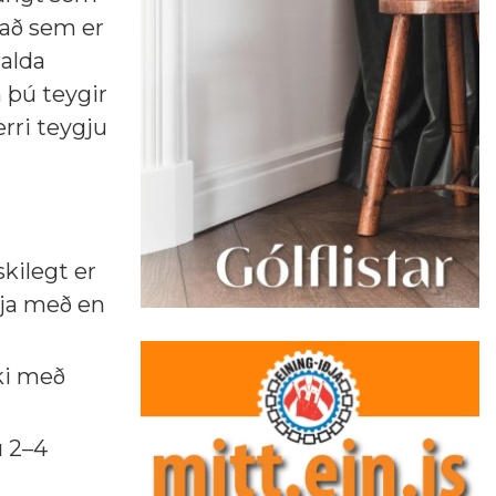
að sem er
halda
m þú teygir
rri teygju
kilegt er
yrja með en
ki með
u 2–4