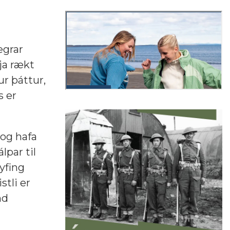
egrar
ja rækt
ur þáttur,
s er
og hafa
lpar til
yfing
stli er
nd