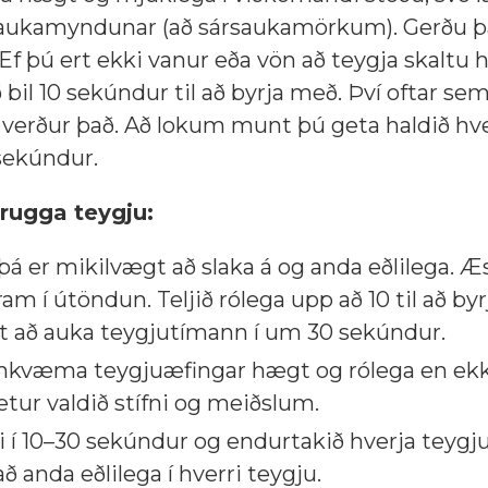
saukamyndunar (að sársaukamörkum). Gerðu þ
 Ef þú ert ekki vanur eða vön að teygja skaltu 
bil 10 sekúndur til að byrja með. Því oftar se
a verður það. Að lokum munt þú geta haldið hve
sekúndur.
rugga teygju:
á er mikilvægt að slaka á og anda eðlilega. Æs
fram í útöndun. Teljið rólega upp að 10 til að b
gt að auka teygjutímann í um 30 sekúndur.
amkvæma teygjuæfingar hægt og rólega en ek
etur valdið stífni og meiðslum.
i í 10–30 sekúndur og endurtakið hverja teygj
 anda eðlilega í hverri teygju.