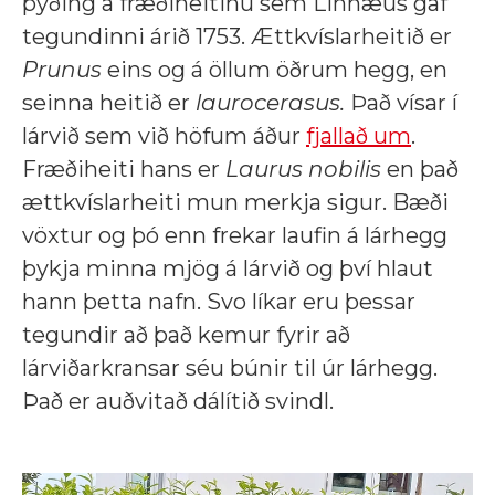
þýðing á fræðiheitinu sem Linnæus gaf
tegundinni árið 1753. Ættkvíslarheitið er
Prunus
eins og á öllum öðrum hegg, en
seinna heitið er
laurocerasus.
Það vísar í
lárvið sem við höfum áður
fjallað um
.
Fræðiheiti hans er
Laurus nobilis
en það
ættkvíslarheiti mun merkja sigur. Bæði
vöxtur og þó enn frekar laufin á lárhegg
þykja minna mjög á lárvið og því hlaut
hann þetta nafn. Svo líkar eru þessar
tegundir að það kemur fyrir að
lárviðarkransar séu búnir til úr lárhegg.
Það er auðvitað dálítið svindl.