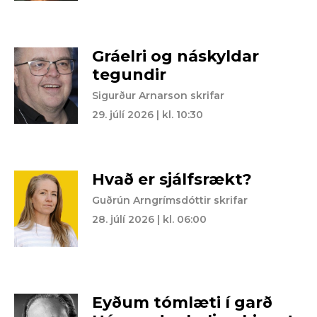
Gráelri og náskyldar
tegundir
Sigurður Arnarson skrifar
29. júlí 2026 | kl. 10:30
Hvað er sjálfsrækt?
Guðrún Arngrímsdóttir skrifar
28. júlí 2026 | kl. 06:00
Eyðum tómlæti í garð