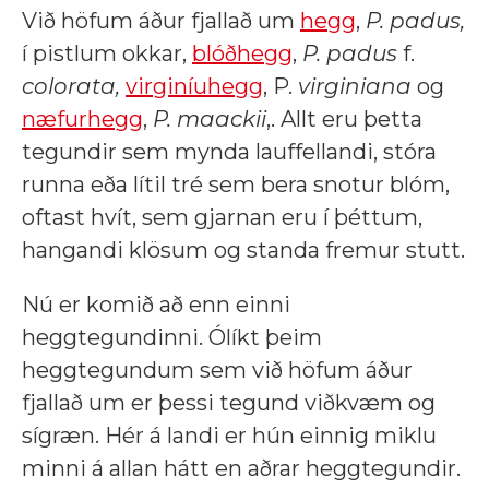
Við höfum áður fjallað um
hegg
,
P. padus,
í pistlum okkar,
blóðhegg
,
P. padus
f.
colorata,
virginíuhegg
, P.
virginiana
og
næfurhegg
,
P. maackii
,. Allt eru þetta
tegundir sem mynda lauffellandi, stóra
runna eða lítil tré sem bera snotur blóm,
oftast hvít, sem gjarnan eru í þéttum,
hangandi klösum og standa fremur stutt.
Nú er komið að enn einni
heggtegundinni. Ólíkt þeim
heggtegundum sem við höfum áður
fjallað um er þessi tegund viðkvæm og
sígræn. Hér á landi er hún einnig miklu
minni á allan hátt en aðrar heggtegundir.