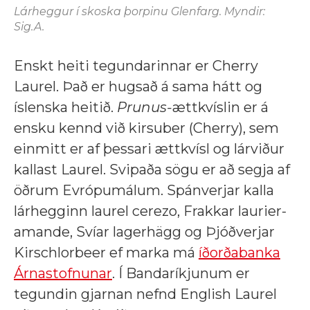
Lárheggur í skoska þorpinu Glenfarg. Myndir:
Sig.A.
Enskt heiti tegundarinnar er Cherry
Laurel. Það er hugsað á sama hátt og
íslenska heitið.
Prunus-
ættkvíslin er á
ensku kennd við kirsuber (Cherry), sem
einmitt er af þessari ættkvísl og lárviður
kallast Laurel. Svipaða sögu er að segja af
öðrum Evrópumálum. Spánverjar kalla
lárhegginn laurel cerezo, Frakkar laurier-
amande, Svíar lagerhägg og Þjóðverjar
Kirschlorbeer ef marka má
íðorðabanka
Árnastofnunar
. Í Bandaríkjunum er
tegundin gjarnan nefnd English Laurel