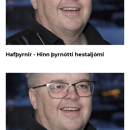
Hafþyrnir - Hinn þyrnótti hestaljómi