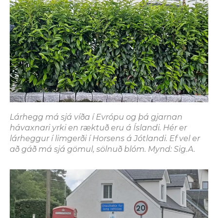
Lárhegg má sjá víða í Evrópu og þá gjarnan
hávaxnari yrki en ræktuð eru á Íslandi. Hér er
lárheggur í limgerði í Horsens á Jótlandi. Ef vel er
að gáð má sjá gömul, sölnuð blóm. Mynd: Sig.A.