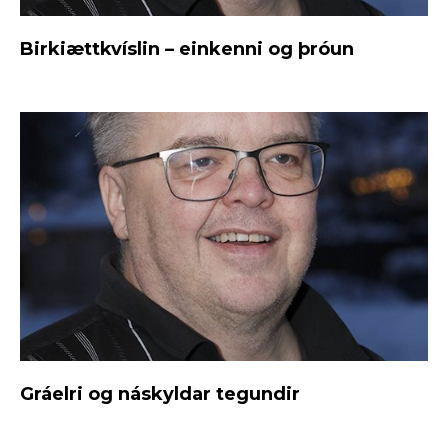
Birkiættkvíslin – einkenni og þróun
Gráelri og náskyldar tegundir