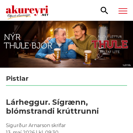
Leita
Pistlar
Lárheggur. Sígrænn,
blómstrandi krúttrunni
Sigurður Arnarson skrifar
13. maí 2026 | kl. 09:30