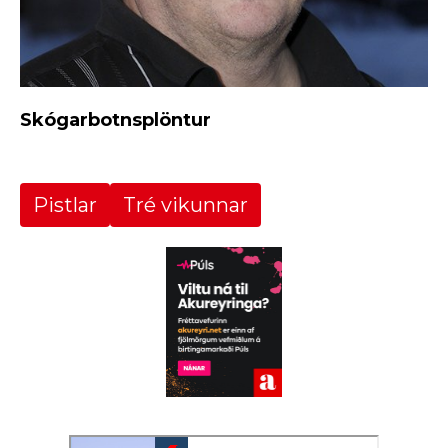
Skógarbotnsplöntur
Pistlar
Tré vikunnar