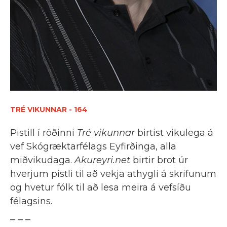
TRÉ VIKUNNAR - 164
Pistill í röðinni
Tré vikunnar
birtist vikulega á
vef Skógræktarfélags Eyfirðinga, alla
miðvikudaga.
Akureyri.net
birtir brot úr
hverjum pistli til að vekja athygli á skrifunum
og hvetur fólk til að lesa meira á vefsíðu
félagsins.
_ _ _