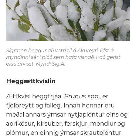
Sígrænn heggur að vetri til á Akureyri. Efst á
myndinni sér í blöð sem hafa visnað. Það gerist
ekki árvisst. Mynd: Sig.A.
Heggættkvíslin
Ættkvísl heggtrjáa,
Prunus
spp., er
fjölbreytt og falleg. Innan hennar eru
meðal annars ýmsar nytjaplöntur eins og
apríkósur, kirsuber, ferskjur, möndlur og
plómur, en einnig ýmsar skrautplöntur.