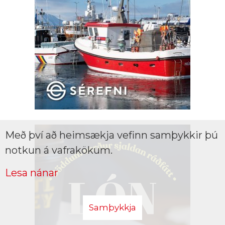
Með því að heimsækja vefinn samþykkir þú
notkun á vafrakökum.
Lesa nánar
Samþykkja