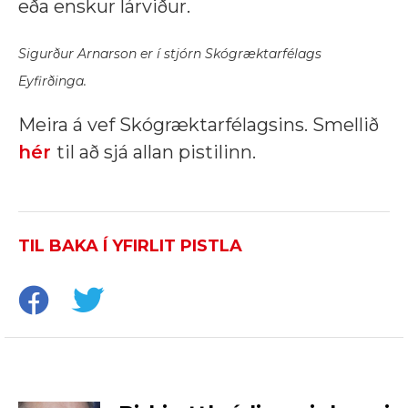
eða enskur lárviður.
Sigurður Arnarson er í stjórn Skógræktarfélags
Eyfirðinga.
Meira á vef Skógræktarfélagsins.
Smellið
hér
til að sjá allan pistilinn.
TIL BAKA Í YFIRLIT PISTLA