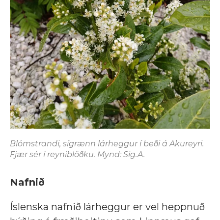
Blómstrandi, sígrænn lárheggur í beði á Akureyri.
Fjær sér í reyniblöðku. Mynd: Sig.A.
Nafnið
Íslenska nafnið lárheggur er vel heppnuð