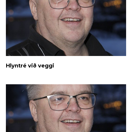
Hlyntré við veggi