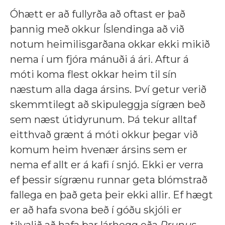
Óhætt er að fullyrða að oftast er það
þannig með okkur Íslendinga að við
notum heimilisgarðana okkar ekki mikið
nema í um fjóra mánuði á ári. Aftur á
móti koma flest okkar heim til sín
næstum alla daga ársins. Því getur verið
skemmtilegt að skipuleggja sígræn beð
sem næst útidyrunum. Þá tekur alltaf
eitthvað grænt á móti okkur þegar við
komum heim hvenær ársins sem er
nema ef allt er á kafi í snjó. Ekki er verra
ef þessir sígrænu runnar geta blómstrað
fallega en það geta þeir ekki allir. Ef hægt
er að hafa svona beð í góðu skjóli er