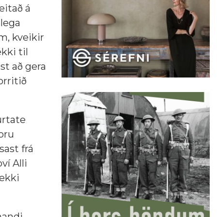
eitað á
mlega
m, kveikir
ki til
st að gera
rritið
urtate
oru
sast frá
ví Alli
 ekki
nandi