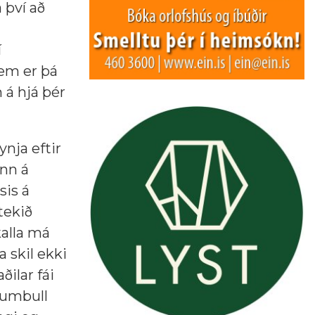
 því að
í
em er þá
 á hjá þér
ynja eftir
inn á
is á
tekið
kalla má
 skil ekki
ðilar fái
llumbull