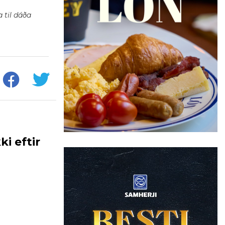
 til dáða
i eftir