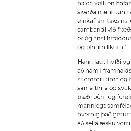
halda velli en haf
skerða menntun í sp
einkaframtaksins, e
sambandi við fræð
er ég ansi hræddur
og þínum líkum.“
Hann laut höfði og 
að nám í framhald
skemmri tíma og b
sama tíma og svoka
bæði börn og forel
mannlegt samfélag.
hvernig það getur v
að selja æsku vorri