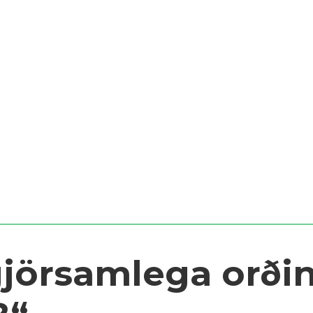
gjörsamlega orði