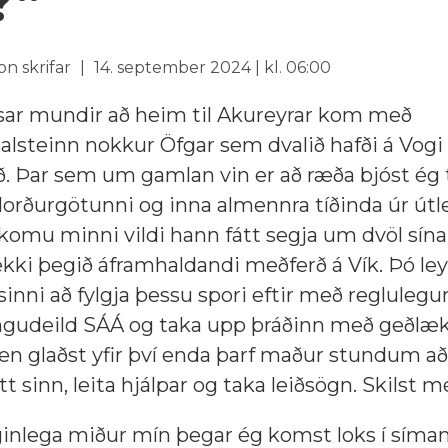
?“
n skrifar
14. september 2024 | kl. 06:00
ssar mundir að heim til Akureyrar kom með
ðalsteinn nokkur Öfgar sem dvalið hafði á Vog
ð. Þar sem um gamlan vin er að ræða bjóst ég ti
í Norðurgötunni og inna almennra tíðinda úr út
komu minni vildi hann fátt segja um dvöl sína
kki þegið áframhaldandi meðferð á Vík. Þó le
 sinni að fylgja þessu spori eftir með regluleg
gudeild SÁÁ og taka upp þráðinn með geðlæk
en glaðst yfir því enda þarf maður stundum að
sinn, leita hjálpar og taka leiðsögn. Skilst mé
iginlega miður mín þegar ég komst loks í síma