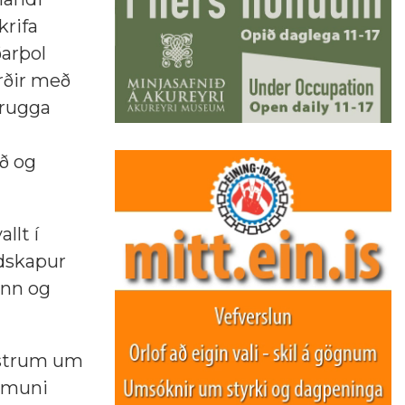
krifa
ðarþol
rðir með
 rugga
ð og
llt í
ldskapur
inn og
lestrum um
a muni