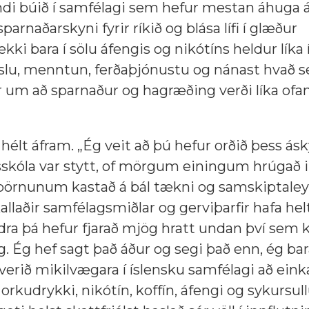
andi búið í samfélagi sem hefur mestan áhuga á
arnaðarskyni fyrir ríkið og blása lífi í glæður
kki bara í sölu áfengis og nikótíns heldur líka 
slu, menntun, ferðaþjónustu og nánast hvað s
 um að sparnaður og hagræðing verði líka ofan
hélt áfram. „Ég veit að þú hefur orðið þess ásk
sskóla var stytt, of mörgum einingum hrúgað 
örnunum kastað á bál tækni og samskiptaleys
llaðir samfélagsmiðlar og gerviþarfir hafa hel
dra þá hefur fjarað mjög hratt undan því sem 
 Ég hef sagt það áður og segi það enn, ég bara
erið mikilvægara í íslensku samfélagi að einka
 orkudrykki, nikótín, koffín, áfengi og sykursu