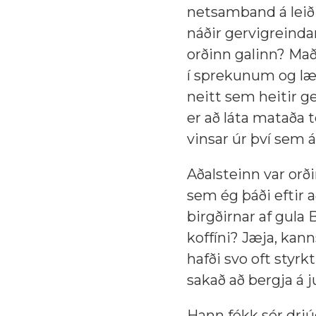
netsamband á leiðin
náðir gervigreindar
orðinn galinn? Mað
í sprekunum og læt
neitt sem heitir ge
er að láta mataða 
vinsar úr því sem á
Aðalsteinn var orð
sem ég þáði eftir 
birgðirnar af gula 
koffíni? Jæja, kann
hafði svo oft styrk
sakað að bergja á j
Hann fékk sér drjú