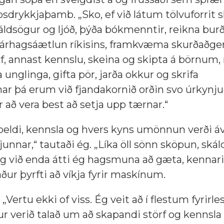
sdrykkjaþamb. „Sko, ef við látum tölvuforrit s
skáldsögur og ljóð, þýða bókmenntir, reikna bur
fjárhagsáætlun ríkisins, framkvæma skurðaðge
f, annast kennslu, skeina og skipta á börnum,
 unglinga, gifta pör, jarða okkur og skrifa
r þá erum við fjandakornið orðin svo úrkynju
r að vera best að setja upp tærnar.“
peldi, kennsla og hvers kyns umönnun verði áva
nar,“ tautaði ég. „Líka öll sönn sköpun, ská
 ég við enda átti ég hagsmuna að gæta, kennar
aður þyrfti að víkja fyrir maskínum.
. „Vertu ekki of viss. Ég veit að í flestum fyrir
fur verið talað um að skapandi störf og kennsl