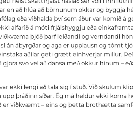
ti helst skattfrjálst haslað sér völl í innflutn
kar en að hlúa að börnunum okkar og byggja h
lag eða viðhalda því sem áður var komið á g
 ekki alfarið á móti frjálshyggju eða einkaframt
viðkvæma þjóð þarf leiðandi og verndandi hö
lsi án ábyrgðar og aga er upplausn og tómt tjón
instaka aðilar geti grætt einhverjar millur. Þei
 gjöra svo vel að dansa með okkur hinum – eða f
r ekki lengi að tala sig í stuð. Við skulum kli
a upp þráðinn síðar. Ég má heldur ekki koma 
ð er viðkvæmt – eins og þetta brothætta samf