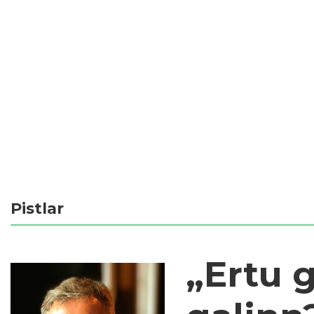
Pistlar
„Ertu 