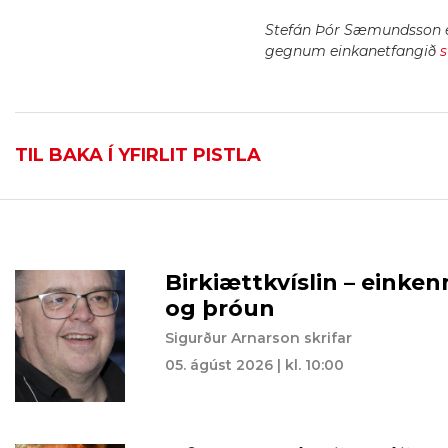
Stefán Þór Sæmundsson er
gegnum einkanetfangið
TIL BAKA Í YFIRLIT PISTLA
Birkiættkvíslin – einken
og þróun
Sigurður Arnarson skrifar
05. ágúst 2026 | kl. 10:00