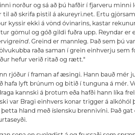
ni norður og sá að þú hafðir í fjarveru minni l
 til að skrifa pistil á akureyri.net. Ertu gjörsa
ur kyssir ekki á vönd óvinarins, kastar rekunu
ur gömul og góð gildi fuðra upp. Reyndar er ek
rvi
greind
. Greind er mannleg. Það sem þú var
tölvukubba raða saman í grein einhverju sem fo
ður hefur verið ritað og rætt.“
inn rjóður í framan af æsingi. Hann bauð mér j
að hafa lyft brúnum og bitið í tunguna á mér. V
Braga kannski á þrotum eða hafði hann líka frel
ski var Bragi einhvers konar trigger á alkóhól þ
t þetta hland með íslensku brennivíni. Það gat
urtaseyði.
gan sopa en svelgdist á og frussaði sem spræ