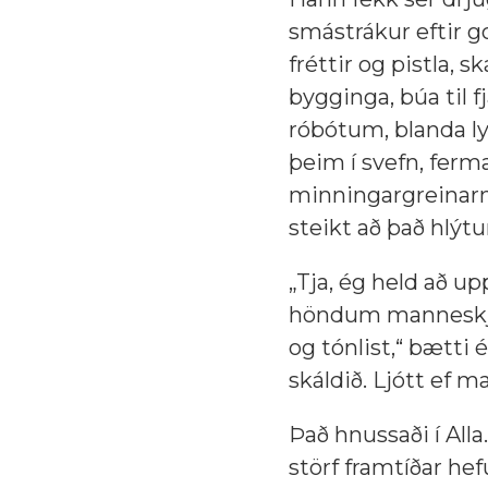
smástrákur eftir go
fréttir og pistla, 
bygginga, búa til 
róbótum, blanda ly
þeim í svefn, ferma
minningargreinarna
steikt að það hlýtu
„Tja, ég held að up
höndum manneskjun
og tónlist,“ bætti
skáldið. Ljótt ef m
Það hnussaði í Alla
störf framtíðar he