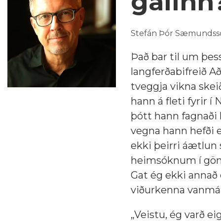
galinn
Stefán Þór Sæmundsso
Það bar til um þe
langferðabifreið A
tveggja vikna skei
hann á fleti fyrir 
þótt hann fagnaði 
vegna hann hefði e
ekki þeirri áætlun
heimsóknum í gön
Gat ég ekki annað 
viðurkenna vanmátt 
„Veistu, ég varð e