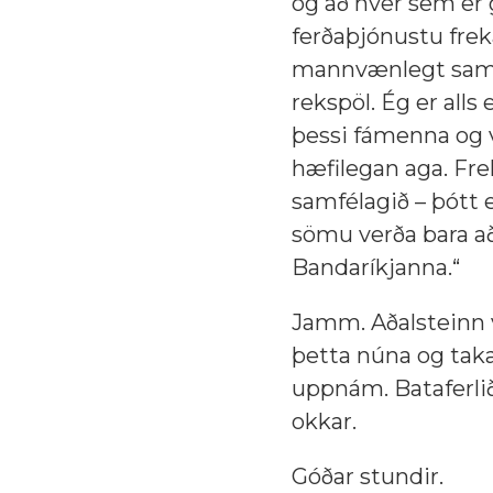
og að hver sem er ge
ferðaþjónustu fre
mannvænlegt samfé
rekspöl. Ég er alls
þessi fámenna og 
hæfilegan aga. Fre
samfélagið – þótt e
sömu verða bara að
Bandaríkjanna.“
Jamm. Aðalsteinn va
þetta núna og tak
uppnám. Bataferli
okkar.
Góðar stundir.