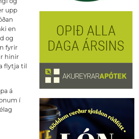
ingi og
ér upp
óðan
aki en
nd og
 fyrir
r hinir
lytja til
ppa á
honum í
élag