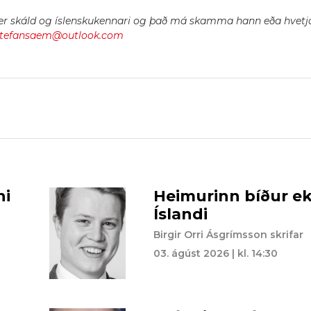
 skáld og íslenskukennari og það má skamma hann eða hvetja
stefansaem@outlook.com
ni
Heimurinn bíður ekk
Íslandi
Birgir Orri Ásgrímsson skrifar
03. ágúst 2026 | kl. 14:30