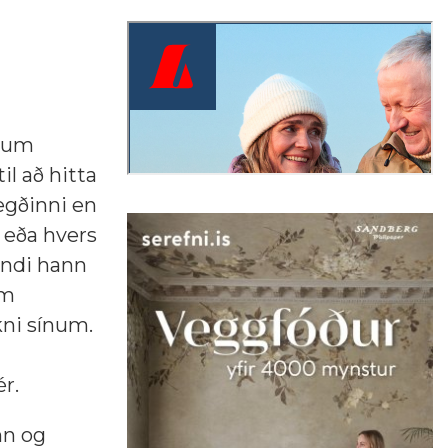
i um
l að hitta
legðinni en
 eða hvers
yndi hann
um
ni sínum.
r.
nn og