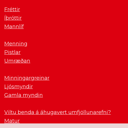
Fréttir
Íþróttir
Mannlíf
Menning
Pistlar
Umræðan
Minningargreinar
Ljósmyndir
Gamla myndin
Viltu benda á áhugavert umfjöllunarefni?
Matur