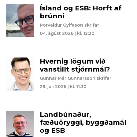
Ísland og ESB: Horft af
brúnni
Þorvaldur Gylfason skrifar
04. ágúst 2026 | kl. 12:30
Hvernig lögum við
vanstillt stjórnmál?
Gunnar Már Gunnarsson skrifar
29. júlí 2026 | kl. 11:30
Landbúnaður,
fæðuöryggi, byggðamál
og ESB