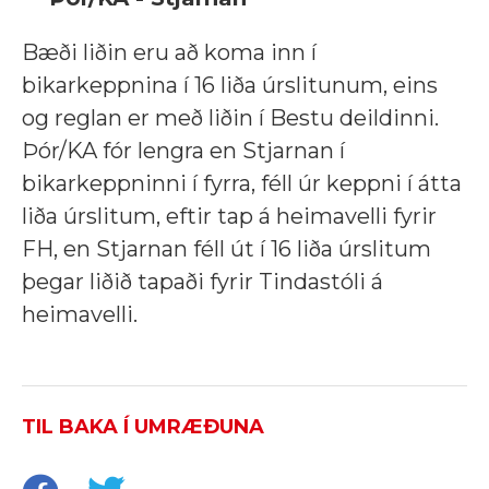
Bæði liðin eru að koma inn í
bikarkeppnina í 16 liða úrslitunum, eins
og reglan er með liðin í Bestu deildinni.
Þór/KA fór lengra en Stjarnan í
bikarkeppninni í fyrra, féll úr keppni í átta
liða úrslitum, eftir tap á heimavelli fyrir
FH, en Stjarnan féll út í 16 liða úrslitum
þegar liðið tapaði fyrir Tindastóli á
heimavelli.
TIL BAKA Í UMRÆÐUNA