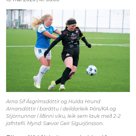
Arna Sif Ásgrímsdóttir og Hulda Hrund
Arnarsdóttir í baráttu í deildarleik Þórs/KA og
Stjörnunnar í liðinni viku, leik sem lauk með 2-2
jafntefli. Mynd: Sævar Geir Sigurjónsson.