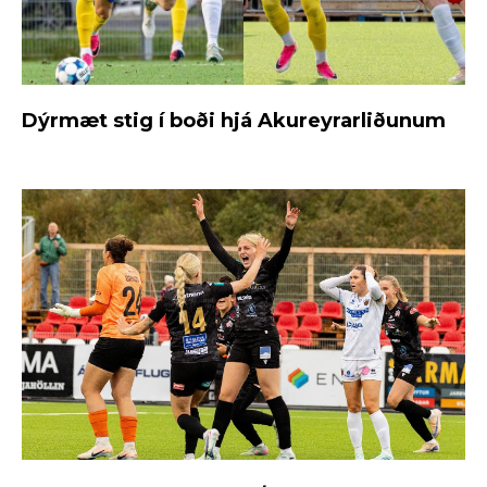
Dýrmæt stig í boði hjá Akureyrarliðunum