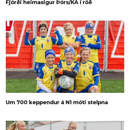
Fjórði heimasigur Þórs/KA í röð
Um 700 keppendur á N1 móti stelpna