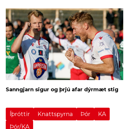
Sanngjarn sigur og þrjú afar dýrmæt stig
Íþróttir
Knattspyrna
Þór
KA
Þór/KA