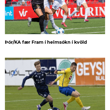
Þór/KA fær Fram í heimsókn í kvöld