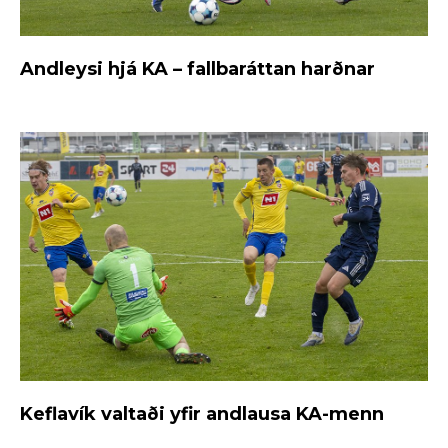
Andleysi hjá KA – fallbaráttan harðnar
Keflavík valtaði yfir andlausa KA-menn