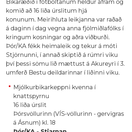
Bikaræðið í fótboltanum heldur áfram og
komið að 16 liða úrslitum hjá
konunum. Meirihluta leikjanna var raðað
á daginn í dag vegna anna fjölmiðlafólks í
kringum kosningar og aðra viðburði.
Þór/KA fékk heimaleik og tekur á móti
Stjörnunni, í annað skiptið á rúmri viku
því þessi sömu lið mættust á Akureyri í 3.
umferð Bestu deildarinnar í liðinni viku.
Mjólkurbikarkeppni kvenna í
knattspyrnu
16 liða úrslit
Þórsvöllurinn (VÍS-völlurinn - gervigras
á Ásnum) kl. 18
Þór/KA - Stjarnan