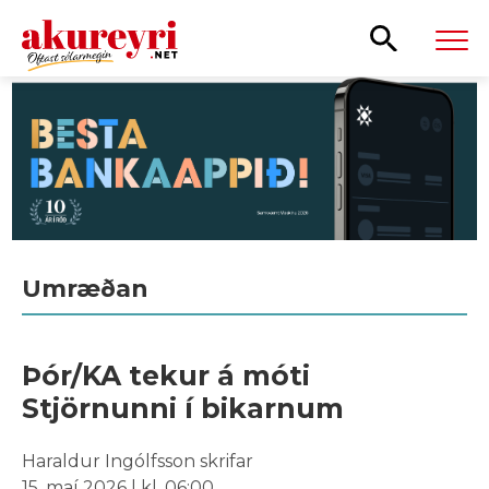
Leita
Umræðan
Þór/KA tekur á móti
Stjörnunni í bikarnum
Haraldur Ingólfsson skrifar
15. maí 2026 | kl. 06:00