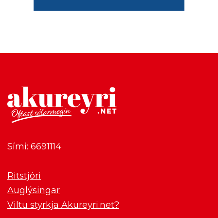
Sími: 6691114
Ritstjóri
Auglýsingar
Viltu styrkja Akureyri.net?