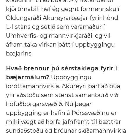
staðurinn til að búa á. Á yfirstandandi
kjörtímabili hef ég gegnt formennsku í
Öldungaráði Akureyrarbæjar fyrir hönd
L‑listans og setið sem varamaður í
Umhverfis‑ og mannvirkjaráði, og vil
áfram taka virkan þátt í uppbyggingu
bæjarins.
Hvað brennur þú sérstaklega fyrir í
bæjarmálum?
Uppbyggingu
íþróttamannvirkja. Akureyri þarf að búa
yfir aðstöðu sem stenst samanburð við
höfuðborgarsvæðið. Nú þegar
uppbygging er hafin á Þórssvæðinu er
mikilvægt að horfa jafnframt til bættrar
sundaðstöðu og þróunar skíðamannvirkja