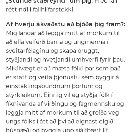
„Sturluð staðreynd“ um þig:
Free fall
réttindi í fallhlífarstökki
Af hverju ákvaðstu að bjóða þig fram?:
Mig langar að leggja mitt af mörkum til
að efla velferð barna og ungmenna í
sveitarfélaginu og skapa öruggt,
styðjandi og hvetjandi umhverfi fyrir þau.
Mikilvægt er að mæta fólki þar sem það
er statt og veita þjónustu sem byggir á
einstaklingsbundnum þörfum og
styrkleikum. Einnig vil ég styðja fólk í
fíknivanda af virðingu og fagmennsku og
leggja mitt af mörkum til að greiða veg
ungs fólks í átt að því að eignast eigið
húsnæði og byggja upp sjálfbært líf.