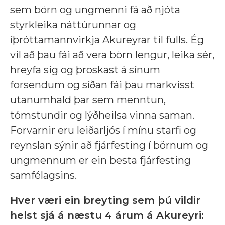
sem börn og ungmenni fá að njóta
styrkleika náttúrunnar og
íþróttamannvirkja Akureyrar til fulls. Ég
vil að þau fái að vera börn lengur, leika sér,
hreyfa sig og þroskast á sínum
forsendum og síðan fái þau markvisst
utanumhald þar sem menntun,
tómstundir og lýðheilsa vinna saman.
Forvarnir eru leiðarljós í mínu starfi og
reynslan sýnir að fjárfesting í börnum og
ungmennum er ein besta fjárfesting
samfélagsins.
Hver væri ein breyting sem þú vildir
helst sjá á næstu 4 árum á Akureyri: