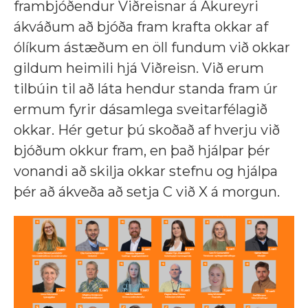
frambjóðendur Viðreisnar á Akureyri
ákváðum að bjóða fram krafta okkar af
ólíkum ástæðum en öll fundum við okkar
gildum heimili hjá Viðreisn. Við erum
tilbúin til að láta hendur standa fram úr
ermum fyrir dásamlega sveitarfélagið
okkar. Hér getur þú skoðað af hverju við
bjóðum okkur fram, en það hjálpar þér
vonandi að skilja okkar stefnu og hjálpa
þér að ákveða að setja C við X á morgun.