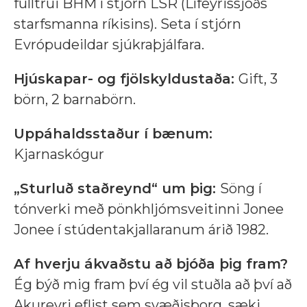
fulltrúi BHM í stjórn LSR (Lífeyrissjóðs
starfsmanna ríkisins). Seta í stjórn
Evrópudeildar sjúkraþjálfara.
Hjúskapar- og fjölskyldustaða:
Gift, 3
börn, 2 barnabörn.
Uppáhaldsstaður í bænum:
Kjarnaskógur
„Sturluð staðreynd“ um þig:
Söng í
tónverki með pönkhljómsveitinni Jonee
Jonee í stúdentakjallaranum árið 1982.
Af hverju ákvaðstu að bjóða þig fram?
Ég býð mig fram því ég vil stuðla að því að
Akureyri eflist sem svæðisborg, sæki