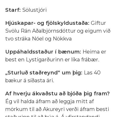
Starf:
Sölustjóri
Hjúskapar- og fjölskyldustaða:
Giftur
Svölu Rán Aðalbjörnsdóttur og eigum við
tvo stráka Nóel og Nökkva
Uppáhaldsstaður í bænum:
Heima er
best en Lystigarðurinn er líka frábær.
„Sturluð staðreynd“ um þig:
Las 40
bækur á síðasta ári.
Af hverju ákvaðstu að bjóða þig fram?
Ég vil halda áfram að leggja mitt af
mörkum til að Akureyri verði áfram besti