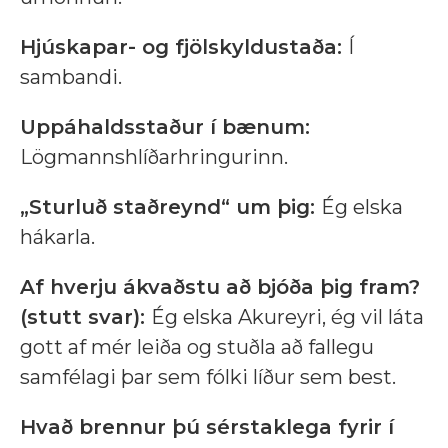
Hjúskapar- og fjölskyldustaða:
Í
sambandi.
Uppáhaldsstaður í bænum:
Lögmannshlíðarhringurinn.
„Sturluð staðreynd“ um þig:
Ég elska
hákarla.
Af hverju ákvaðstu að bjóða þig fram?
(stutt svar):
Ég elska Akureyri, ég vil láta
gott af mér leiða og stuðla að fallegu
samfélagi þar sem fólki líður sem best.
Hvað brennur þú sérstaklega fyrir í