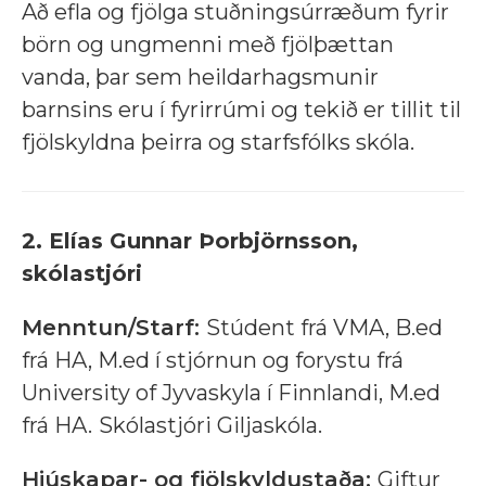
Að efla og fjölga stuðningsúrræðum fyrir
börn og ungmenni með fjölþættan
vanda, þar sem heildarhagsmunir
barnsins eru í fyrirrúmi og tekið er tillit til
fjölskyldna þeirra og starfsfólks skóla.
2. Elías Gunnar Þorbjörnsson,
skólastjóri
Menntun/Starf:
Stúdent frá VMA, B.ed
frá HA, M.ed í stjórnun og forystu frá
University of Jyvaskyla í Finnlandi, M.ed
frá HA.
Skólastjóri Giljaskóla.
Hjúskapar- og fjölskyldustaða:
Giftur