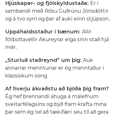
Hjúskapar- og fjölskyldustaða:
Er í
sambandi með Rósu Guðrúnu Jónsdóttir
og á tvo syni og þar af auki einn stjúpson.
Uppáhaldsstaður í bænum:
Allir
fótboltavellir Akureyrar eiga sinn stað hjá
mér.
„Sturluð staðreynd“ um þig:
Auk
annarrar menntunar er ég menntaður í
klassískum söng.
Af hverju ákvaðstu að bjóða þig fram?
Ég hef brennandi áhuga á málefnum
sveitarfélagsins og býð fram krafta mína
þar sem ég tel að tækifæri séu til að gera