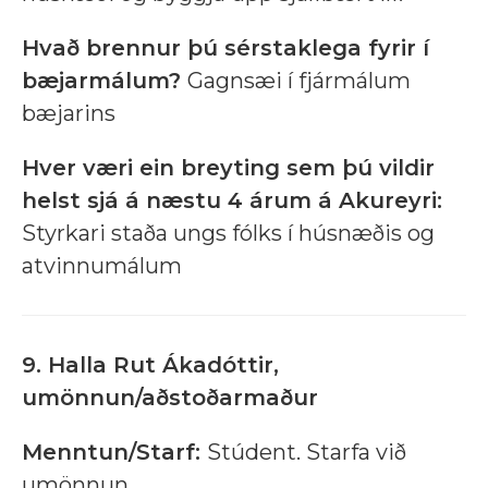
Hvað brennur þú sérstaklega fyrir í
bæjarmálum?
Gagnsæi í fjármálum
bæjarins
Hver væri ein breyting sem þú vildir
helst sjá á næstu 4 árum á Akureyri:
Styrkari staða ungs fólks í húsnæðis og
atvinnumálum
9. Halla Rut Ákadóttir,
umönnun/aðstoðarmaður
Menntun/Starf:
Stúdent. Starfa við
umönnun.