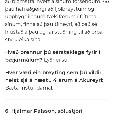
að blómstra, hvert á sínum forsendum. Að
þau hafi aðgengi að fjölbreyttum og
uppbyggilegum tækifærum í frítíma
sínum, finna að þau tilheyri, að það sé
hlustað á þau og fái stuðning til að þróa
styrkleika sína.
Hvað brennur þú sérstaklega fyrir í
bæjarmálum?
Lýðheilsu
Hver væri ein breyting sem þú vildir
helst sjá á næstu 4 árum á Akureyri:
Bæta frístundamál.
6. Hjálmar Pálsson, sölustjóri