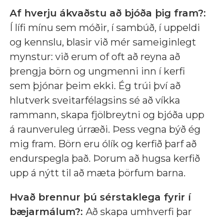
Af hverju ákvaðstu að bjóða þig fram?:
Í lífi mínu sem móðir, í sambúð, í uppeldi
og kennslu, blasir við mér sameiginlegt
mynstur: við erum of oft að reyna að
þrengja börn og ungmenni inn í kerfi
sem þjónar þeim ekki. Ég trúi því að
hlutverk sveitarfélagsins sé að víkka
rammann, skapa fjölbreytni og bjóða upp
á raunveruleg úrræði. Þess vegna býð ég
mig fram. Börn eru ólík og kerfið þarf að
endurspegla það. Þorum að hugsa kerfið
upp á nýtt til að mæta þörfum barna.
Hvað brennur þú sérstaklega fyrir í
bæjarmálum?:
Að skapa umhverfi þar