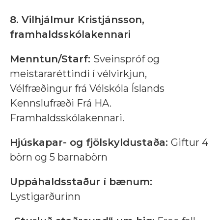
8. Vilhjálmur Kristjánsson,
framhaldsskólakennari
Menntun/Starf:
Sveinspróf og
meistararéttindi í vélvirkjun,
Vélfræðingur frá Vélskóla Íslands
Kennslufræði Frá HA.
Framhaldsskólakennari.
Hjúskapar- og fjölskyldustaða:
Giftur 4
börn og 5 barnabörn
Uppáhaldsstaður í bænum:
Lystigarðurinn