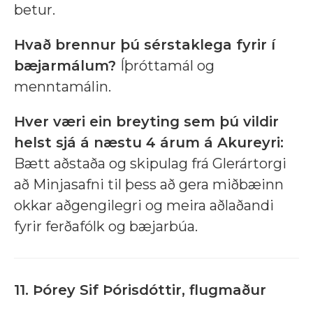
betur.
Hvað brennur þú sérstaklega fyrir í
bæjarmálum?
Íþróttamál og
menntamálin.
Hver væri ein breyting sem þú vildir
helst sjá á næstu 4 árum á Akureyri:
Bætt aðstaða og skipulag frá Glerártorgi
að Minjasafni til þess að gera miðbæinn
okkar aðgengilegri og meira aðlaðandi
fyrir ferðafólk og bæjarbúa.
11. Þórey Sif Þórisdóttir, flugmaður