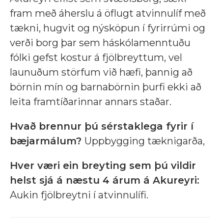
fram með áherslu á öflugt atvinnulíf með
tækni, hugvit og nýsköpun í fyrirrúmi og
verði borg þar sem háskólamenntuðu
fólki gefst kostur á fjölbreyttum, vel
launuðum störfum við hæfi, þannig að
börnin mín og barnabörnin þurfi ekki að
leita framtíðarinnar annars staðar.
Hvað brennur þú sérstaklega fyrir í
bæjarmálum?
Uppbygging tæknigarða,
Hver væri ein breyting sem þú vildir
helst sjá á næstu 4 árum á Akureyri:
Aukin fjölbreytni í atvinnulífi.