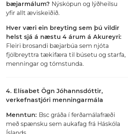
bæjarmálum?
Nýsköpun og lýðheilsu
yfir allt æviskeiðið.
Hver væri ein breyting sem þú vildir
helst sjá á næstu 4 árum á Akureyri:
Fleiri brosandi bæjarbúa sem njóta
fjölbreyttra tækifæra til búsetu og starfa,
menningar og tómstunda.
4. Elísabet Ögn Jóhannsdóttir,
verkefnastjóri menningarmála
Menntun:
Bsc gráða í ferðamálafræði
með spænsku sem aukafag frá Háskóla
Íslands.