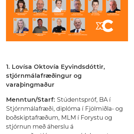
1. Lovísa Oktovía Eyvindsdóttir,
stjórnmálafræðingur og
varaþingmaður
Menntun/Starf:
Stúdentspróf, BA í
Stjórnmálafræði, diplóma í Fjölmiðla- og
boðskiptafræðum, MLM í Forystu og
stjórnun með áherslu á