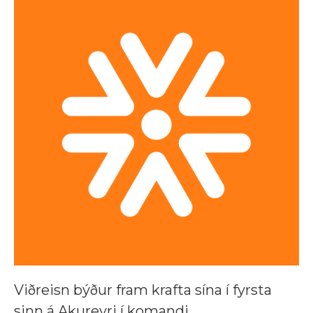
Viðreisn býður fram krafta sína í fyrsta
sinn á Akureyri í komandi