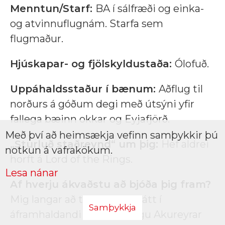
Menntun/Starf:
BA í sálfræði og einka-
og atvinnuflugnám. Starfa sem
flugmaður.
Hjúskapar- og fjölskyldustaða:
Ólofuð.
Uppáhaldsstaður í bænum:
Aðflug til
norðurs á góðum degi með útsýni yfir
fallega bæinn okkar og Eyjafjörð.
Með því að heimsækja vefinn samþykkir þú
„Sturluð staðreynd“ um þig:
Hef aldrei
notkun á vafrakökum.
horft á Lord of the Rings.
Lesa nánar
Af hverju ákvaðstu að bjóða þig fram?
Mig langar að taka virkan þátt í
Samþykkja
áframhaldandi uppbyggingu Akureyrar