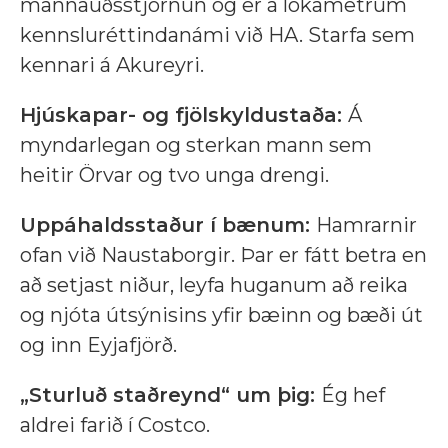
mannauðsstjórnun og er á lokametrum
kennsluréttindanámi við HA. Starfa sem
kennari á Akureyri.
Hjúskapar- og fjölskyldustaða:
Á
myndarlegan og sterkan mann sem
heitir Örvar og tvo unga drengi.
Uppáhaldsstaður í bænum:
Hamrarnir
ofan við Naustaborgir. Þar er fátt betra en
að setjast niður, leyfa huganum að reika
og njóta útsýnisins yfir bæinn og bæði út
og inn Eyjafjörð.
„Sturluð staðreynd“ um þig:
Ég hef
aldrei farið í Costco.