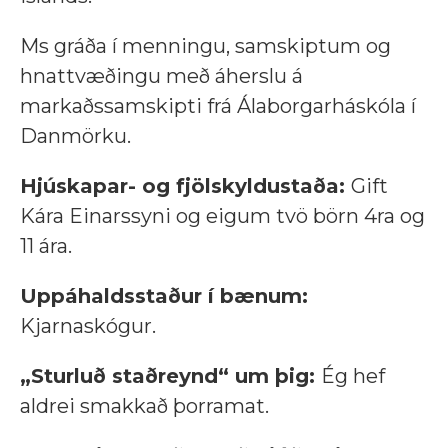
Ms gráða í menningu, samskiptum og
hnattvæðingu með áherslu á
markaðssamskipti frá Álaborgarháskóla í
Danmörku.
Hjúskapar- og fjölskyldustaða:
Gift
Kára Einarssyni og eigum tvö börn 4ra og
11 ára.
Uppáhaldsstaður í bænum:
Kjarnaskógur.
„Sturluð staðreynd“ um þig:
Ég hef
aldrei smakkað þorramat.