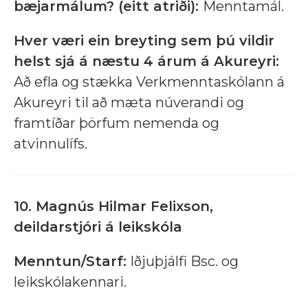
bæjarmálum? (eitt atriði):
Menntamál.
Hver væri ein breyting sem þú vildir
helst sjá á næstu 4 árum á Akureyri:
Að efla og stækka Verkmenntaskólann á
Akureyri til að mæta núverandi og
framtíðar þörfum nemenda og
atvinnulífs.
10. Magnús Hilmar Felixson,
deildarstjóri á leikskóla
Menntun/Starf:
Iðjuþjálfi Bsc. og
leikskólakennari.