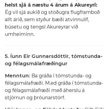
helst sjá á næstu 4 árum á Akureyri:
Ég vil sjá aukið og stöðugra flugframboð
allt árið, sem styður bæði atvinnulíf,
búsetu og tengsl Akureyrar við
umheiminn.
5. Íunn Eir Gunnarsdóttir, tómstunda-
og félagsmálafræðingur
Menntun:
Ba gráða í tómstunda- og
félagsmálafræði. M.ed gráða í tómstunda-
og félagsmálafræði með áherslu á
stjórnun og þróunarstörf.