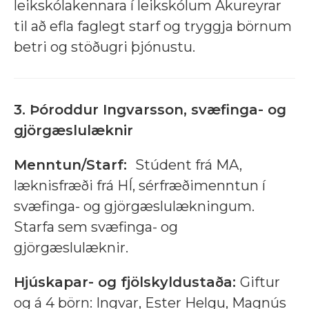
leikskólakennara í leikskólum Akureyrar
til að efla faglegt starf og tryggja börnum
betri og stöðugri þjónustu.
3. Þóroddur Ingvarsson, svæfinga- og
gjörgæslulæknir
Menntun/Starf:
Stúdent frá MA,
læknisfræði frá HÍ, sérfræðimenntun í
svæfinga- og gjörgæslulækningum.
Starfa sem svæfinga- og
gjörgæslulæknir.
Hjúskapar- og fjölskyldustaða:
Giftur
og á 4 börn: Ingvar, Ester Helgu, Magnús