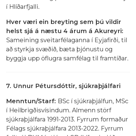
í Hlíðarfjalli.
Hver væri ein breyting sem þú vildir
helst sjá á næstu 4 árum á Akureyri:
Sameining sveitarfélaganna í Eyjafirði, til
að styrkja svæðið, bæta þjónustu og
byggja upp öflugra samfélag til framtíðar.
7. Unnur Pétursdóttir, sjúkraþjálfari
Menntun/Starf:
BSc í sjúkraþjálfun, MSc
í Heilbrigðisvísindum. Almenn störf
sjúkraþjálfara 1991-2013. Fyrrum formaður
Félags sjúkraþjálfara 2013-2022. Fyrrum