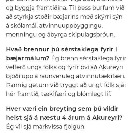
og byggja framtíðina. Til þess þurfum við
að styrkja stoðir bæjarins með skýrri sýn
á skólamál, atvinnuuppbyggingu,
menningu og ábyrga skipulagsþróun.
Hvað brennur þú sérstaklega fyrir í
bæjarmálum?
Ég brenn sérstaklega fyrir
velferð ungs fólks og fyrir því að Akureyri
bjóði upp á raunveruleg atvinnutækifæri.
Þannig getum við tryggt að ungt fólk sjái
hér framtíð, tækifæri og blómlegt líf.
Hver væri ein breyting sem þú vildir
helst sjá á næstu 4 árum á Akureyri?
Ég vil sjá markvissa fjölgun