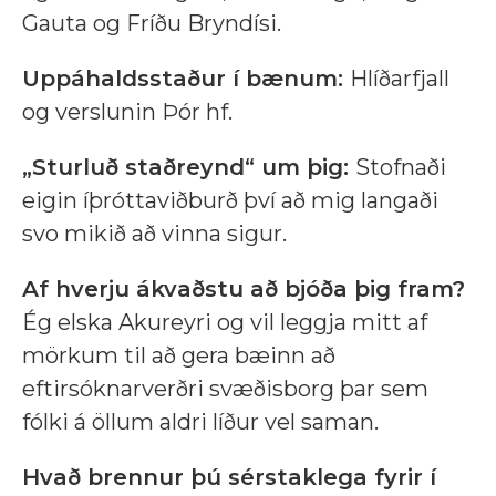
Gauta og Fríðu Bryndísi.
Uppáhaldsstaður í bænum:
Hlíðarfjall
og verslunin Þór hf.
„Sturluð staðreynd“ um þig:
Stofnaði
eigin íþróttaviðburð því að mig langaði
svo mikið að vinna sigur.
Af hverju ákvaðstu að bjóða þig fram?
Ég elska Akureyri og vil leggja mitt af
mörkum til að gera bæinn að
eftirsóknarverðri svæðisborg þar sem
fólki á öllum aldri líður vel saman.
Hvað brennur þú sérstaklega fyrir í