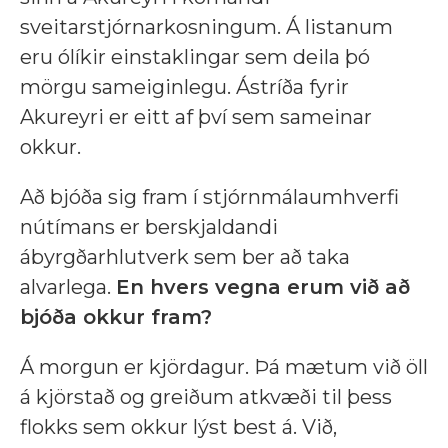
sveitarstjórnarkosningum. Á listanum
eru ólíkir einstaklingar sem deila þó
mörgu sameiginlegu. Ástríða fyrir
Akureyri er eitt af því sem sameinar
okkur.
Að bjóða sig fram í stjórnmálaumhverfi
nútímans er berskjaldandi
ábyrgðarhlutverk sem ber að taka
alvarlega.
En hvers vegna erum við að
bjóða okkur fram?
Á morgun er kjördagur. Þá mætum við öll
á kjörstað og greiðum atkvæði til þess
flokks sem okkur lýst best á. Við,