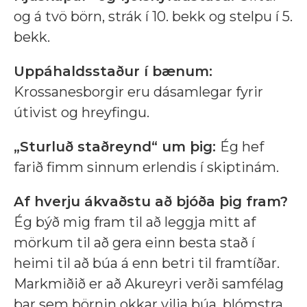
og á tvö börn, strák í 10. bekk og stelpu í 5.
bekk.
Uppáhaldsstaður í bænum:
Krossanesborgir eru dásamlegar fyrir
útivist og hreyfingu.
„Sturluð staðreynd“ um þig:
Ég hef
farið fimm sinnum erlendis í skiptinám.
Af hverju ákvaðstu að bjóða þig fram?
Ég býð mig fram til að leggja mitt af
mörkum til að gera einn besta stað í
heimi til að búa á enn betri til framtíðar.
Markmiðið er að Akureyri verði samfélag
þar sem börnin okkar vilja búa, blómstra