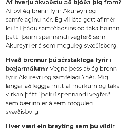
Af hverju ákvaðstu að bjóða þig fram?
Af því ég brenn fyrir Akureyri og
samfélaginu hér. Ég vil láta gott af mér
leiða í þágu samfélagsins og taka beinan
þátt í þeirri spennandi vegferð sem
Akureyri er á sem möguleg svæðisborg.
Hvað brennur þú sérstaklega fyrir í
bæjarmálum?
Vegna þess að ég brenn
fyrir Akureyri og samfélagið hér. Mig
langar að leggja mitt af mörkum og taka
virkan þátt í þeirri spennandi vegferð
sem bærinn er á sem möguleg
svæðisborg.
Hver væri ein breyting sem þú vildir