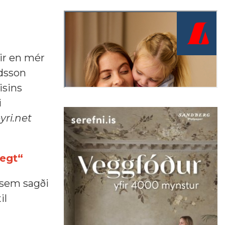
rir en mér
ndsson
isins
i
yri.net
legt“
 sem sagði
il