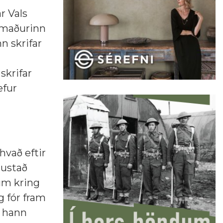
r Vals
ðamaðurinn
nn skrifar
skrifar
efur
hvað eftir
nustað
 um kring
g fór fram
r hann