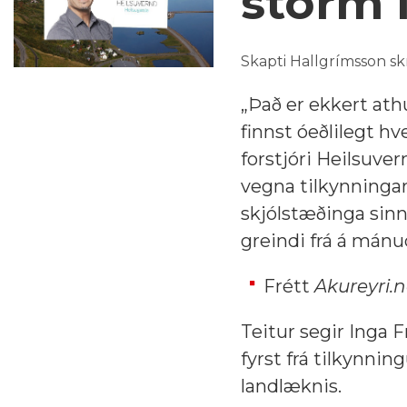
storm 
Skapti Hallgrímsson sk
„Það er ekkert ath
finnst óeðlilegt h
forstjóri Heilsuver
vegna tilkynningar 
skjólstæðinga sin
greindi frá á mánu
Frétt
Akureyri.n
Teitur segir Inga 
fyrst frá tilkynnin
landlæknis.