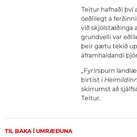
Teitur hafnaði því a
óeðlilegt á ferðinn
við skjólstæðinga a
grundvelli var eðli
þeir gætu tekið up
áframhaldandi þjón
„Fyrirspurn landlæ
birtist í
Heimildinn
skirrumst að sjálf
Teitur.
TIL BAKA Í UMRÆÐUNA