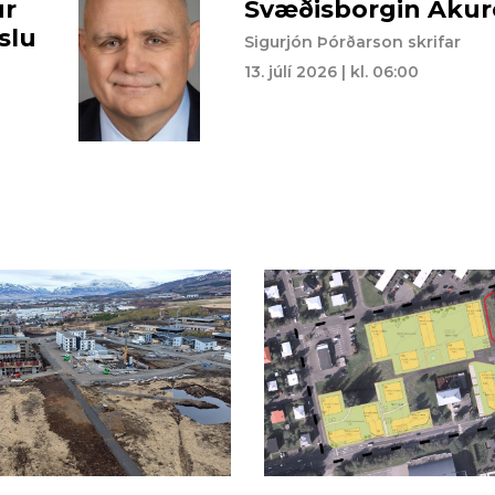
ur
Svæðisborgin Akur
slu
Sigurjón Þórðarson skrifar
13. júlí 2026 | kl. 06:00