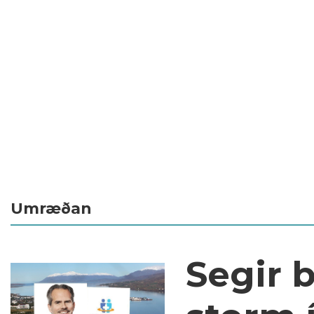
Umræðan
Segir 