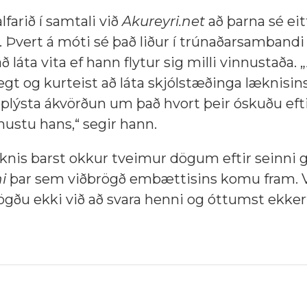
lfarið í samtali við
Akureyri.net
að þarna sé ei
i. Þvert á móti sé það liður í trúnaðarsambandi
ð láta vita ef hann flytur sig milli vinnustaða.
legt og kurteist að láta skjólstæðinga læknisins
plýsta ákvörðun um það hvort þeir óskuðu eft
ustu hans,“ segir hann.
knis barst okkur tveimur dögum eftir seinni g
i
þar sem viðbrögð embættisins komu fram. 
sögðu ekki við að svara henni og óttumst ekkert