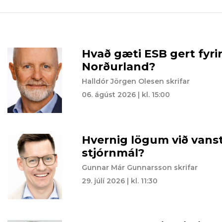
Hvað gæti ESB gert fyri
Norðurland?
Halldór Jörgen Olesen skrifar
06. ágúst 2026 | kl. 15:00
Hvernig lögum við vansti
stjórnmál?
Gunnar Már Gunnarsson skrifar
29. júlí 2026 | kl. 11:30