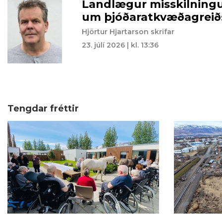
Landlægur misskilning
um þjóðaratkvæðagreið
Hjörtur Hjartarson skrifar
23. júlí 2026 | kl. 13:36
Tengdar fréttir