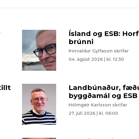
r
Ísland og ESB: Horf
brúnni
Þorvaldur Gylfason skrifar
04. ágúst 2026 | kl. 12:30
llt
Landbúnaður, fæðu
byggðamál og ESB
Hólmgeir Karlsson skrifar
27. júlí 2026 | kl. 06:00