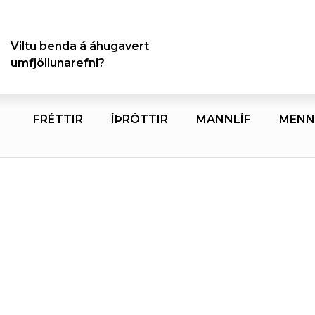
Viltu benda á áhugavert
umfjöllunarefni?
FRÉTTIR
ÍÞRÓTTIR
MANNLÍF
MENN