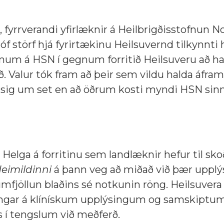
i, fyrrverandi yfirlæknir á Heilbrigðisstofnun 
óf störf hjá fyrirtækinu Heilsuvernd tilkynnti
num á HSN í gegnum forritið Heilsuveru að ha
. Valur tók fram að þeir sem vildu halda áfram
sig um set en að öðrum kosti myndi HSN sin
 Helga á forritinu sem landlæknir hefur til sko
eimildinni
á þann veg að miðað við þær upplý
fjöllun blaðins sé notkunin röng. Heilsuvera
ingar á klínískum upplýsingum og samskiptum
s í tengslum við meðferð.