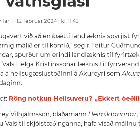
í vatnsglasi
rifar
15. febrúar 2024 | kl. 11:45
ugavert við að embætti landlæknis spyrjist fy
vernig málið er til komið,“ segir Teitur Guðmu
ndar, spurður um erindi landlæknis til fyrirtæk
Vals Helga Kristinssonar læknis til fyrrverand
na á heilsugæslustöðinni á Akureyri sem
Akure
daginn.
et
:
Röng notkun Heilsuveru? „Ekkert óeðli
Frey Vilhjálmsson, blaðamann
Heimildarinnar
,
gu Vals til skjólstæðinganna, hafa vísað málinu t