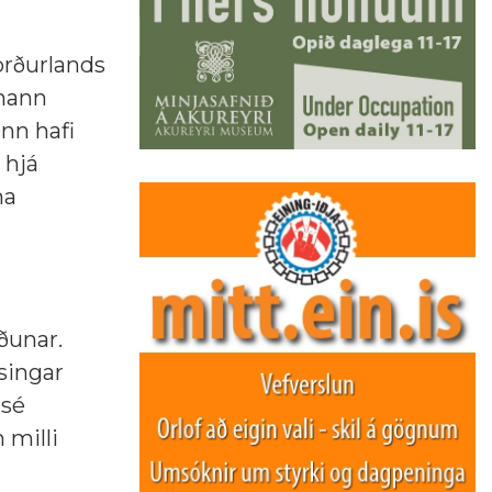
Norðurlands
 hann
nn hafi
 hjá
na
ðunar.
singar
 sé
 milli