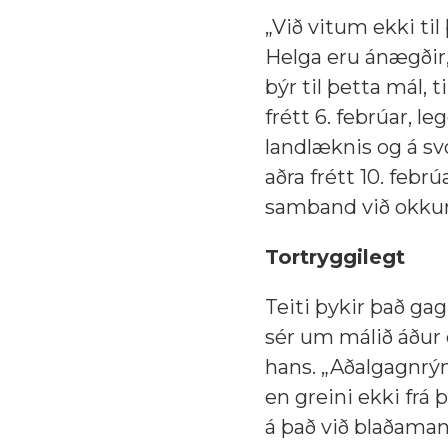
„Við vitum ekki til
Helga eru ánægðir,
býr til þetta mál, 
frétt 6. febrúar, l
landlæknis og á sv
aðra frétt 10. feb
samband við okkur,
Tortryggilegt
Teiti þykir það ga
sér um málið áður 
hans. „Aðalgagnrýn
en greini ekki frá 
á það við blaðaman