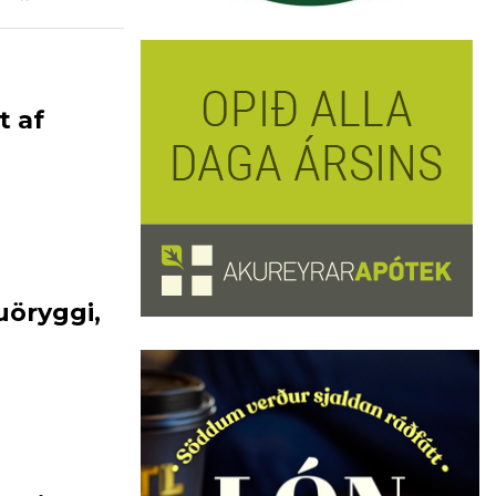
t af
öryggi,