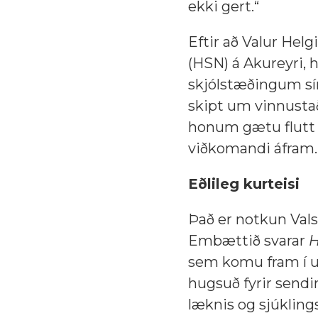
ekki gert.“
Eftir að Valur Helg
(HSN) á Akureyri, h
skjólstæðingum sí
skipt um vinnustað
honum gætu flutt 
viðkomandi áfram.
Eðlileg kurteisi
Það er notkun Vals
Embættið svarar
H
sem komu fram í um
hugsuð fyrir send
læknis og sjúkling