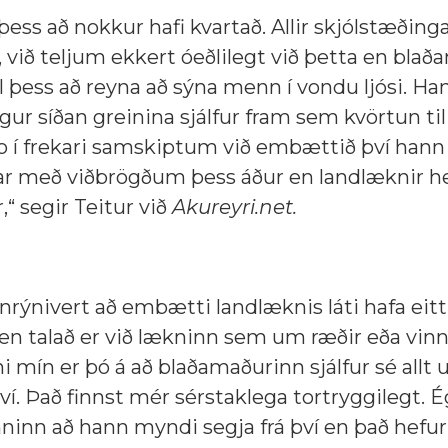
 þess að nokkur hafi kvartað. Allir skjólstæðinga
 við teljum ekkert óeðlilegt við þetta en bla
til þess að reyna að sýna menn í vondu ljósi. Ha
eggur síðan greinina sjálfur fram sem kvörtun til
o í frekari samskiptum við embættið því hann 
rúar með viðbrögðum þess áður en landlæknir h
“ segir Teitur við
Akureyri.net.
gnrýnivert að embætti landlæknis láti hafa eitt
en talað er við lækninn sem um ræðir eða vin
i mín er þó á að blaðamaðurinn sjálfur sé allt
því. Það finnst mér sérstaklega tortryggilegt. É
ninn að hann myndi segja frá því en það hefu