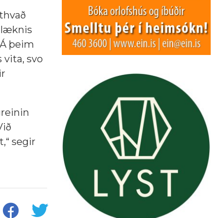
tthvað
 læknis
 „Á þeim
 vita, svo
ir
reinin
Við
,“ segir