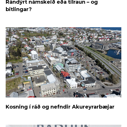
Rándýrt námskeið eða tilraun – og
bitlingar?
Kosning í ráð og nefndir Akureyrarbæjar