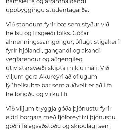
námsleiða og áframhaldandi
uppbyggingu stúdentagarða.
Við stöndum fyrir bæ sem styður við
heilsu og lífsgæði fólks. Góðar
almenningssamgöngur, öflugt stígakerfi
fyrir hjólandi, gangandi og akandi
vegfarendur og aðgengileg
útivistarsvæði skipta miklu máli. Við
viljum gera Akureyri að öflugum
lýðheilsubæ þar sem auðvelt er að lifa
heilbrigðu og virku lífi.
Við viljum tryggja góða þjónustu fyrir
eldri borgara með fjölbreyttri þjónustu,
góðri félagsaðstöðu og skipulagi sem