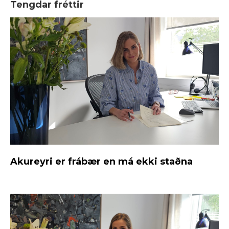
Tengdar fréttir
Akureyri er frábær en má ekki staðna