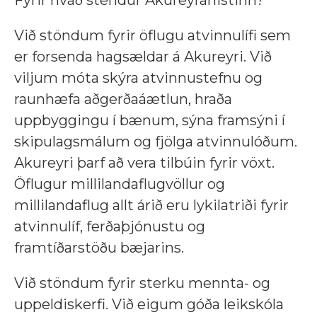
Fyrir hvað stendur Akureyrarlistinn?
Við stöndum fyrir öflugu atvinnulífi sem
er forsenda hagsældar á Akureyri. Við
viljum móta skýra atvinnustefnu og
raunhæfa aðgerðaáætlun, hraða
uppbyggingu í bænum, sýna framsýni í
skipulagsmálum og fjölga atvinnulóðum.
Akureyri þarf að vera tilbúin fyrir vöxt.
Öflugur millilandaflugvöllur og
millilandaflug allt árið eru lykilatriði fyrir
atvinnulíf, ferðaþjónustu og
framtíðarstöðu bæjarins.
Við stöndum fyrir sterku mennta- og
uppeldiskerfi. Við eigum góða leikskóla