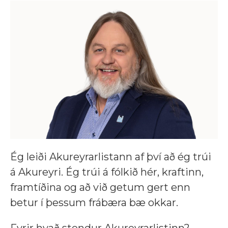
Ég leiði Akureyrarlistann af því að ég trúi
á Akureyri. Ég trúi á fólkið hér, kraftinn,
framtíðina og að við getum gert enn
betur í þessum frábæra bæ okkar.