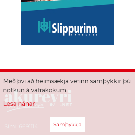
Með því að heimsækja vefinn samþykkir þú
notkun á vafrakökum.
Lesa nánar
Samþykkja
Sími: 6691114