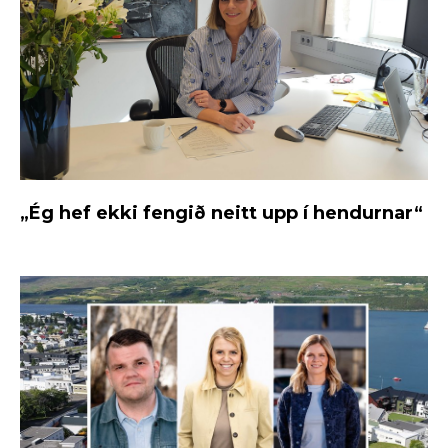
„Ég hef ekki fengið neitt upp í hendurnar“