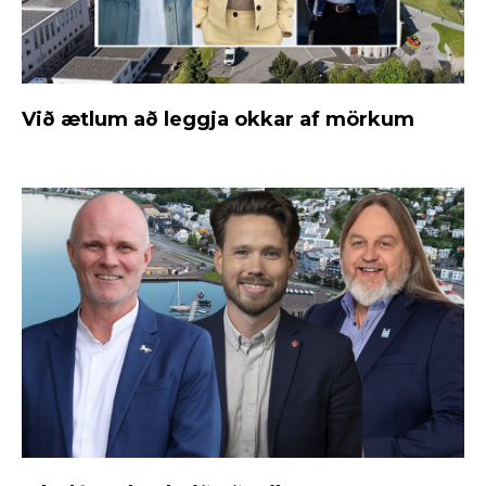
Við ætlum að leggja okkar af mörkum