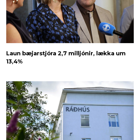
Laun bæjarstjóra 2,7 milljónir, lækka um
13,4%