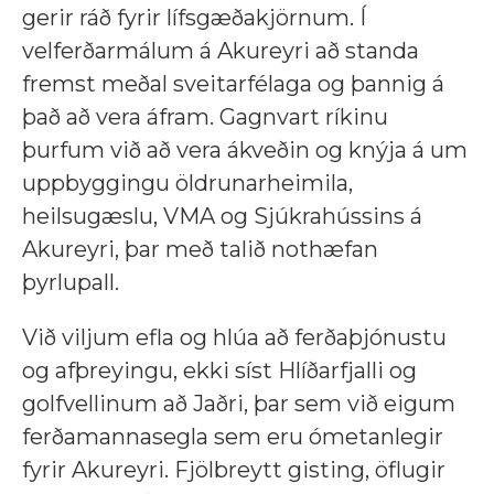
gerir ráð fyrir lífsgæðakjörnum. Í
velferðarmálum á Akureyri að standa
fremst meðal sveitarfélaga og þannig á
það að vera áfram. Gagnvart ríkinu
þurfum við að vera ákveðin og knýja á um
uppbyggingu öldrunarheimila,
heilsugæslu, VMA og Sjúkrahússins á
Akureyri, þar með talið nothæfan
þyrlupall.
Við viljum efla og hlúa að ferðaþjónustu
og afþreyingu, ekki síst Hlíðarfjalli og
golfvellinum að Jaðri, þar sem við eigum
ferðamannasegla sem eru ómetanlegir
fyrir Akureyri. Fjölbreytt gisting, öflugir