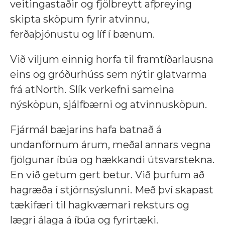
veitingastaðir og fjölbreytt afþreying
skipta sköpum fyrir atvinnu,
ferðaþjónustu og líf í bænum.
Við viljum einnig horfa til framtíðarlausna
eins og gróðurhúss sem nýtir glatvarma
frá atNorth. Slík verkefni sameina
nýsköpun, sjálfbærni og atvinnusköpun.
Fjármál bæjarins hafa batnað á
undanförnum árum, meðal annars vegna
fjölgunar íbúa og hækkandi útsvarstekna.
En við getum gert betur. Við þurfum að
hagræða í stjórnsýslunni. Með því skapast
tækifæri til hagkvæmari reksturs og
lægri álaga á íbúa og fyrirtæki.