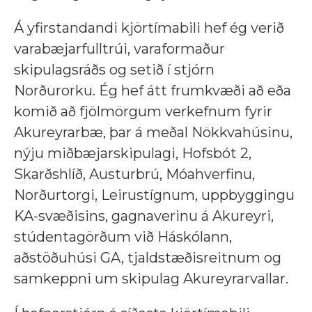
Á yfirstandandi kjörtímabili hef ég verið
varabæjarfulltrúi, varaformaður
skipulagsráðs og setið í stjórn
Norðurorku. Ég hef átt frumkvæði að eða
komið að fjölmörgum verkefnum fyrir
Akureyrarbæ, þar á meðal Nökkvahúsinu,
nýju miðbæjarskipulagi, Hofsbót 2,
Skarðshlíð, Austurbrú, Móahverfinu,
Norðurtorgi, Leirustígnum, uppbyggingu
KA-svæðisins, gagnaverinu á Akureyri,
stúdentagörðum við Háskólann,
aðstöðuhúsi GA, tjaldstæðisreitnum og
samkeppni um skipulag Akureyrarvallar.