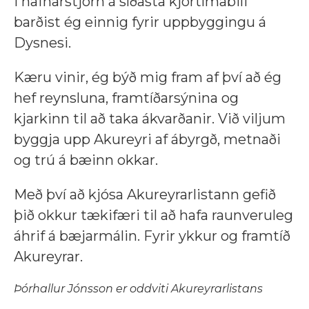
Í hafnarstjórn á síðasta kjörtímabili
barðist ég einnig fyrir uppbyggingu á
Dysnesi.
Kæru vinir, ég býð mig fram af því að ég
hef reynsluna, framtíðarsýnina og
kjarkinn til að taka ákvarðanir. Við viljum
byggja upp Akureyri af ábyrgð, metnaði
og trú á bæinn okkar.
Með því að kjósa Akureyrarlistann gefið
þið okkur tækifæri til að hafa raunveruleg
áhrif á bæjarmálin. Fyrir ykkur og framtíð
Akureyrar.
Þórhallur Jónsson er oddviti Akureyrarlistans