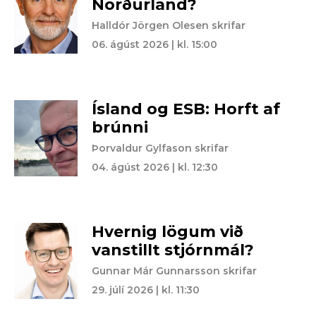
Norðurland?
Halldór Jörgen Olesen skrifar
06. ágúst 2026 | kl. 15:00
Ísland og ESB: Horft af
brúnni
Þorvaldur Gylfason skrifar
04. ágúst 2026 | kl. 12:30
Hvernig lögum við
vanstillt stjórnmál?
Gunnar Már Gunnarsson skrifar
29. júlí 2026 | kl. 11:30