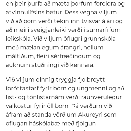
en þeir þurfa að mæta þörfum foreldra og
atvinnulífsins betur. Þess vegna viljum
við að börn verði tekin inn tvisvar á ári og
að meiri sveigjanleiki verði í sumarfríum
leikskóla. Við viljum öflugri grunnskóla
með mælanlegum árangri, hollum
máltíðum, fleiri sérfræðingum og
auknum stuðningi við kennara.
Við viljum einnig tryggja fjölbreytt
íþróttastarf fyrir börn og ungmenni og að
list- og tónlistarnám verði raunverulegur
valkostur fyrir öll börn. Þá verðum við
áfram að standa vörð um Akureyri sem
öflugan háskólabæ með fjölgun