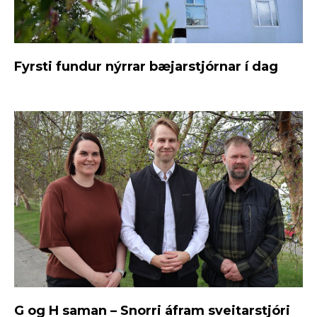
Fyrsti fundur nýrrar bæjarstjórnar í dag
G og H saman – Snorri áfram sveitarstjóri