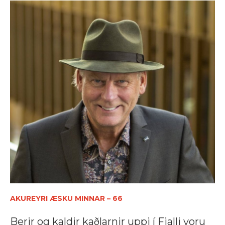
AKUREYRI ÆSKU MINNAR – 66
Berir og kaldir kaðlarnir uppi í Fjalli voru