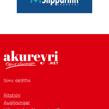
Sími: 6691114
Ritstjóri
Auglýsingar