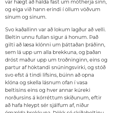
var hægt að halda fast um mótherja sinn,
og eiga við hann erindi í öllum vöðvum
sínum og sinum.
Svo kaðallinn var að lokum lagður að velli.
Beltin unnu fullan sigur á honum. Það
gilti að læsa klónni um þáttaðan þráðinn,
sem lá upp um alla brekkuna, og þaðan
dróst maður upp um troðninginn, eins og
partur af höktandi snúningsvirki, og stóð
svo efst á tindi lífsins, búinn að opna
klóna og skella lásnum ofan í vasa
beltisins eins og hver annar kúreki
norðursins á kórréttum skíðunum, eftir
að hafa hleypt sér sjálfum af, niður
ómælda brekkuna. Þökk sé skíðabeltinu.