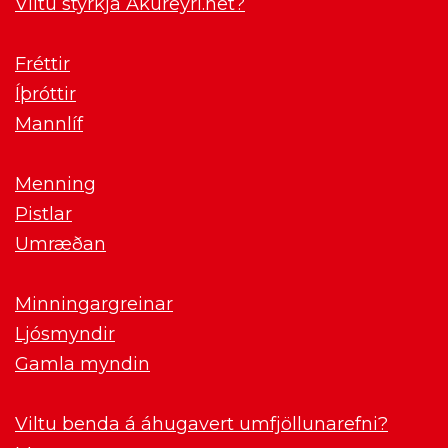
Viltu styrkja Akureyri.net?
Fréttir
Íþróttir
Mannlíf
Menning
Pistlar
Umræðan
Minningargreinar
Ljósmyndir
Gamla myndin
Viltu benda á áhugavert umfjöllunarefni?