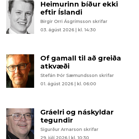
Heimurinn bíður ekki
eftir Íslandi
Birgir Orri Ásgrímsson skrifar
03. ágúst 2026 | kl. 14:30
Of gamall til að greiða
atkvæði
Stefán Þór Sæmundsson skrifar
01. ágúst 2026 | kl. 06:00
Gráelri og náskyldar
tegundir
Sigurður Arnarson skrifar
29. júlí 2026 | kl. 10:30