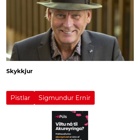
Skykkjur
Pistlar
Sigmundur Ernir