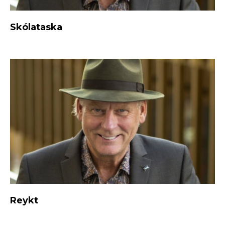
Skólataska
Reykt