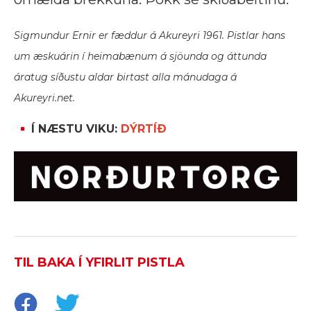
Sigmundur Ernir er fæddur á Akureyri 1961. Pistlar hans
um æskuárin í heimabænum á sjöunda og áttunda
áratug síðustu aldar birtast alla mánudaga á
Akureyri.net.
Í NÆSTU VIKU:
DÝRTÍÐ
TIL BAKA Í YFIRLIT PISTLA