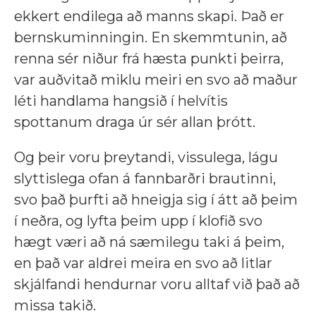
ekkert endilega að manns skapi. Það er
bernskuminningin. En skemmtunin, að
renna sér niður frá hæsta punkti þeirra,
var auðvitað miklu meiri en svo að maður
léti handlama hangsið í helvítis
spottanum draga úr sér allan þrótt.
Og þeir voru þreytandi, vissulega, lágu
slyttislega ofan á fannbarðri brautinni,
svo það þurfti að hneigja sig í átt að þeim
í neðra, og lyfta þeim upp í klofið svo
hægt væri að ná sæmilegu taki á þeim,
en það var aldrei meira en svo að litlar
skjálfandi hendurnar voru alltaf við það að
missa takið.