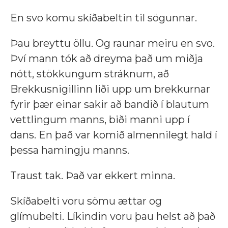
En svo komu skíðabeltin til sögunnar.
Þau breyttu öllu. Og raunar meiru en svo.
Því mann tók að dreyma það um miðja
nótt, stökkungum stráknum, að
Brekkusnigillinn liði upp um brekkurnar
fyrir þær einar sakir að bandið í blautum
vettlingum manns, biði manni upp í
dans. En það var komið almennilegt hald í
þessa hamingju manns.
Traust tak. Það var ekkert minna.
Skíðabelti voru sömu ættar og
glímubelti. Líkindin voru þau helst að það