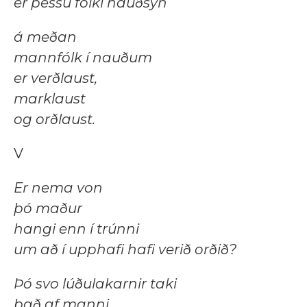
er þessu fólki nauðsyn
á meðan
mannfólk í nauðum
er verðlaust,
marklaust
og orðlaust.
V
Er nema von
þó maður
hangi enn í trúnni
um að í upphafi hafi verið orðið?
Þó svo lúðulakarnir taki
það af manni.