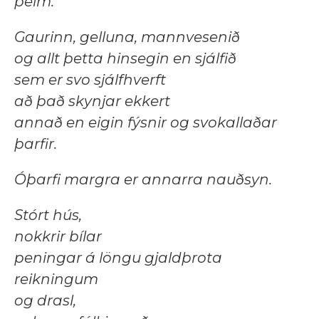
þeim.
Gaurinn, gelluna, mannvesenið
og allt þetta hinsegin en sjálfið
sem er svo sjálfhverft
að það skynjar ekkert
annað en eigin fýsnir og svokallaðar
þarfir.
Óþarfi margra er annarra nauðsyn.
Stórt hús,
nokkrir bílar
peningar á löngu gjaldþrota
reikningum
og drasl,