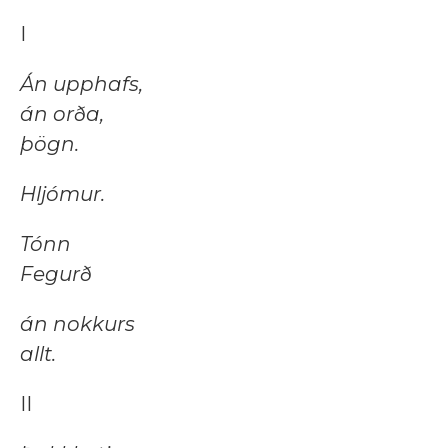
I
Án upphafs,
án orða,
þögn.
Hljómur.
Tónn
Fegurð
án nokkurs
allt.
II