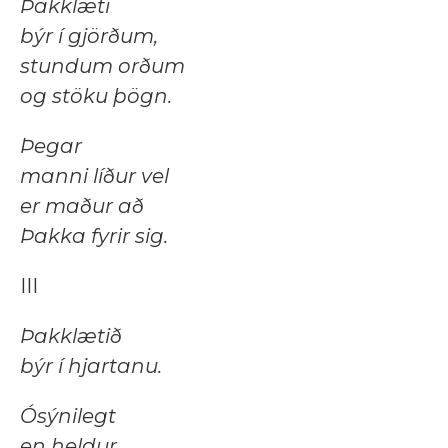
Þakklæti
býr í gjörðum,
stundum orðum
og stöku þögn.
Þegar
manni líður vel
er maður að
Þakka fyrir sig.
III
Þakklætið
býr í hjartanu.
Ósýnilegt
en heldur