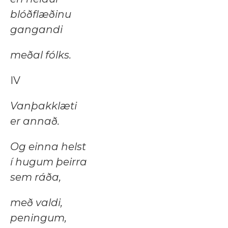
blóðflæðinu
gangandi
meðal fólks.
IV
Vanþakklæti
er annað.
Og einna helst
í hugum þeirra
sem ráða,
með valdi,
peningum,