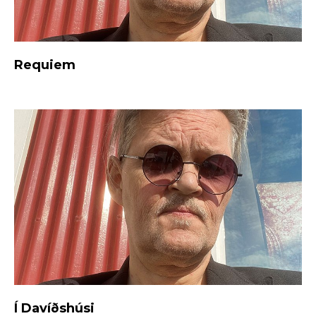
Requiem
Í Davíðshúsi