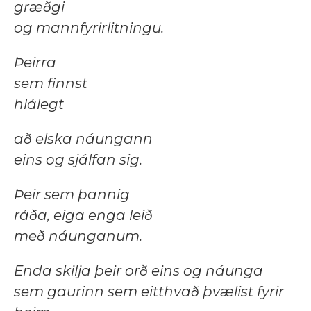
græðgi
og mannfyrirlitningu.
Þeirra
sem finnst
hlálegt
að elska náungann
eins og sjálfan sig.
Þeir sem þannig
ráða, eiga enga leið
með náunganum.
Enda skilja þeir orð eins og náunga
sem gaurinn sem eitthvað þvælist fyrir