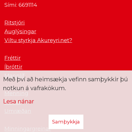
Sími: 6691114
Ritstjóri
Auglýsingar
Viltu styrkja Akureyri.net?
Fréttir
Íþróttir
Mannlíf
Með því að heimsækja vefinn samþykkir þú
notkun á vafrakökum.
Menning
Lesa nánar
Pistlar
Umræðan
Samþykkja
Minningargreinar