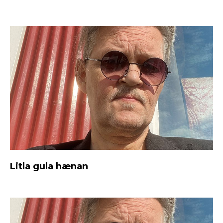
Litla gula hænan