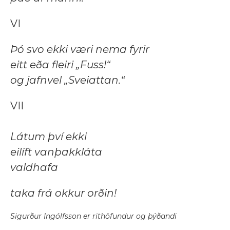
VI
Þó svo ekki væri nema fyrir
eitt eða fleiri „Fuss!“
og jafnvel „Sveiattan.“
VII
Látum því ekki
eilíft vanþakkláta
valdhafa
taka frá okkur orðin!
Sigurður Ingólfsson er rithöfundur og þýðandi