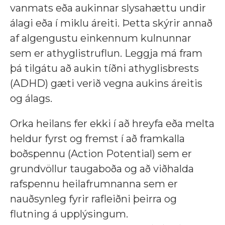
vanmats eða aukinnar slysahættu undir
álagi eða í miklu áreiti. Þetta skýrir annað
af algengustu einkennum kulnunnar
sem er athyglistruflun. Leggja má fram
þá tilgátu að aukin tíðni athyglisbrests
(ADHD) gæti verið vegna aukins áreitis
og álags.
Orka heilans fer ekki í að hreyfa eða melta
heldur fyrst og fremst í að framkalla
boðspennu (Action Potential) sem er
grundvöllur taugaboða og að viðhalda
rafspennu heilafrumnanna sem er
nauðsynleg fyrir rafleiðni þeirra og
flutning á upplýsingum.