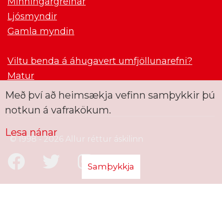
Minningargreinar
Ljósmyndir
Gamla myndin
Viltu benda á áhugavert umfjöllunarefni?
Matur
Með því að heimsækja vefinn samþykkir þú
notkun á vafrakökum.
Lesa nánar
© 1998 - 2026 Allur réttur áskilinn
Samþykkja