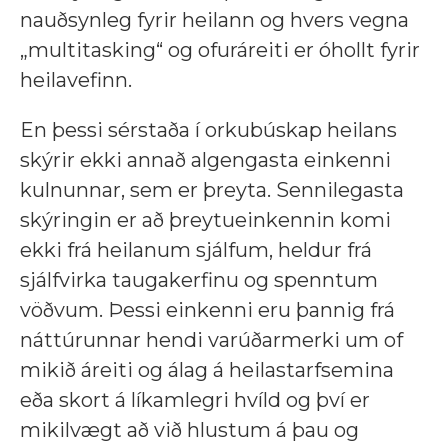
nauðsynleg fyrir heilann og hvers vegna
„multitasking“ og ofuráreiti er óhollt fyrir
heilavefinn.
En þessi sérstaða í orkubúskap heilans
skýrir ekki annað algengasta einkenni
kulnunnar, sem er þreyta. Sennilegasta
skýringin er að þreytueinkennin komi
ekki frá heilanum sjálfum, heldur frá
sjálfvirka taugakerfinu og spenntum
vöðvum. Þessi einkenni eru þannig frá
náttúrunnar hendi varúðarmerki um of
mikið áreiti og álag á heilastarfsemina
eða skort á líkamlegri hvíld og því er
mikilvægt að við hlustum á þau og