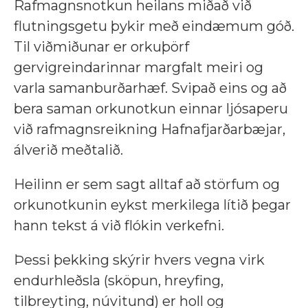
Rafmagnsnotkun heilans miðað við
flutningsgetu þykir með eindæmum góð.
Til viðmiðunar er orkuþörf
gervigreindarinnar margfalt meiri og
varla samanburðarhæf. Svipað eins og að
bera saman orkunotkun einnar ljósaperu
við rafmagnsreikning Hafnafjarðarbæjar,
álverið meðtalið.
Heilinn er sem sagt alltaf að störfum og
orkunotkunin eykst merkilega lítið þegar
hann tekst á við flókin verkefni.
Þessi þekking skýrir hvers vegna virk
endurhleðsla (sköpun, hreyfing,
tilbreyting, núvitund) er holl og