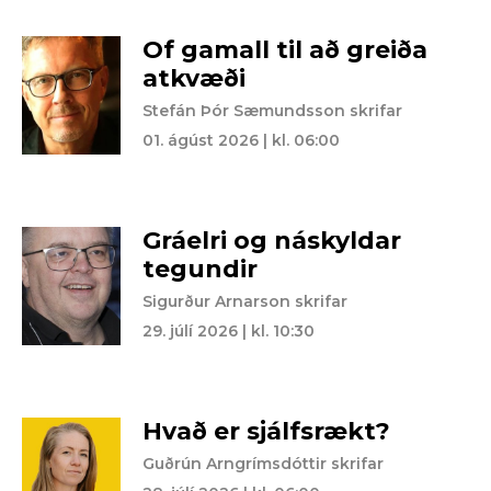
Of gamall til að greiða
atkvæði
Stefán Þór Sæmundsson skrifar
01. ágúst 2026 | kl. 06:00
Gráelri og náskyldar
tegundir
Sigurður Arnarson skrifar
29. júlí 2026 | kl. 10:30
Hvað er sjálfsrækt?
Guðrún Arngrímsdóttir skrifar