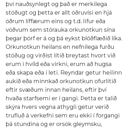
því nauðsynlegt og það er merkilega
stöðugt og þetta er allt öðruvísi en hjá
öðrum líffærum eins og t.d. lifur eða
vöðvum sem stórauka orkunotkun sína
þegar þörf er á og þá eykst blóðflæðið líka.
Orkunotkun heilans en nefnilega furðu
stöðug og virðist lítið breytast hvort við
erum í hvíld eða virkni, erum að hugsa
eða skapa eða í leti. Reyndar getur heilinn
aukið eða minnkað orkunotkun ofurlítið
eftir svæðum innan heilans, eftir því
hvaða starfsemi er í gangi. Þetta er talið
skýra hvers vegna athygli getur verið
trufluð á verkefni sem eru ekki í forgangi
þá stundina og er orsök gleymsku,