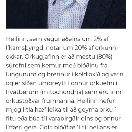
Heilinn, sem vegur aðeins um 2% af
líkamsþyngd, notar um 20% af orkunni
okkar. Orkugjafinn er að mestu (80%)
súrefni sem kemur með blóðinu frá
lungunum og brennur í koldíoxíð og vatn
og er síðan umbreytt í önnur orkuefni í
hvatberum (mitochondria) sem eru innri
orkustöðvar frumnanna. Heilinn hefur
mjög litla hæfileika til að geyma orku í
fitu eða búa til varabirgðir eins og önnur
líffæri gera. Gott blóðflæði til heilans er