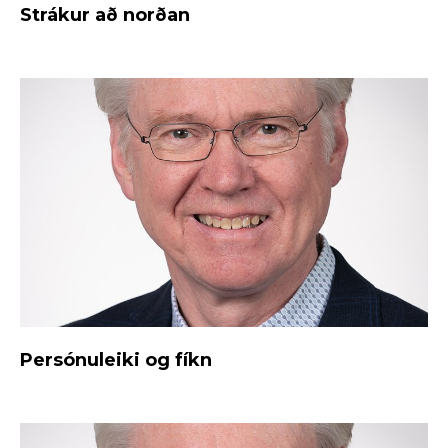
Strákur að norðan
Persónuleiki og fíkn