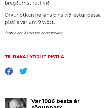
bregðumst rétt við.
Orkunotkun heilans þíns við lestur þessa
pistils var um 9 wött.
Ólafur Þór Ævarsson er geðlæknir
TIL BAKA Í YFIRLIT PISTLA
Var 1986 besta ár
sögunnar?