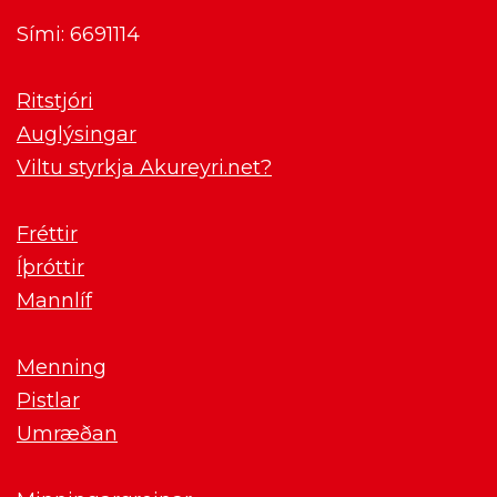
Sími: 6691114
Ritstjóri
Auglýsingar
Viltu styrkja Akureyri.net?
Fréttir
Íþróttir
Mannlíf
Menning
Pistlar
Umræðan