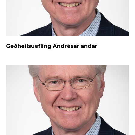
Geðheilsuefling Andrésar andar