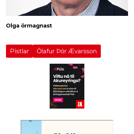
Olga örmagnast
Pistlar
Ólafur Þór Ævarsson