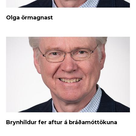
Olga örmagnast
Brynhildur fer aftur á bráðamóttökuna