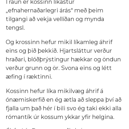
Í raun er kossinn líkastur
„efnahernaðarlegri árás“ með þeim
tilgangi að vekja vellíðan og mynda
tengsl.
Og krossinn hefur mikil líkamleg áhrif
eins og þið þekkið. Hjartsláttur verður
hraðari, blóðþrýstingur hækkar og öndun
verður grunn og ör. Svona eins og létt
æfing í ræktinni.
Kossinn hefur líka mikilvæg áhrif á
ónæmiskerfið en ég ætla að sleppa því að
fjalla um það hér í bili svo ég taki ekki alla
rómantík úr kossum ykkar yfir helgina.