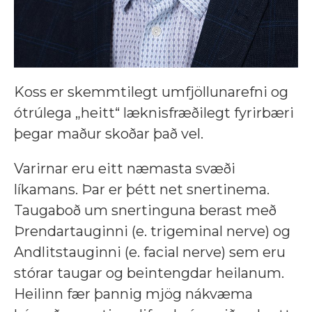
Koss er skemmtilegt umfjöllunarefni og
ótrúlega „heitt“ læknisfræðilegt fyrirbæri
þegar maður skoðar það vel.
Varirnar eru eitt næmasta svæði
líkamans. Þar er þétt net snertinema.
Taugaboð um snertinguna berast með
Þrendartauginni (e. trigeminal nerve) og
Andlitstauginni (e. facial nerve) sem eru
stórar taugar og beintengdar heilanum.
Heilinn fær þannig mjög nákvæma