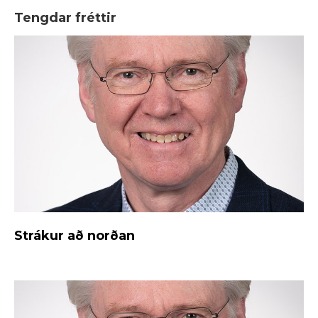
Tengdar fréttir
Strákur að norðan