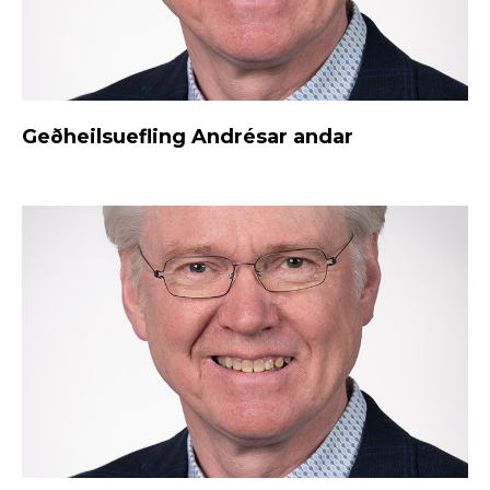
Geðheilsuefling Andrésar andar