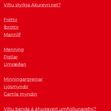
Viltu styrkja Akureyri.net?
Fréttir
Íþróttir
Mannlíf
Menning
Pistlar
Umræðan
Minningargreinar
Ljósmyndir
Gamla myndin
Viltu benda á áhugavert umfjöllunarefni?