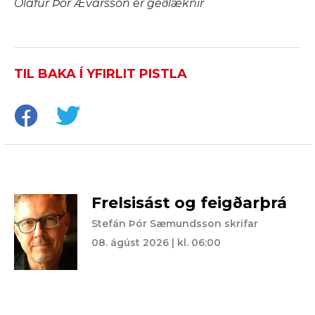
Ólafur Þór Ævarsson er geðlæknir
TIL BAKA Í YFIRLIT PISTLA
Frelsisást og feigðarþrá
Stefán Þór Sæmundsson skrifar
08. ágúst 2026 | kl. 06:00