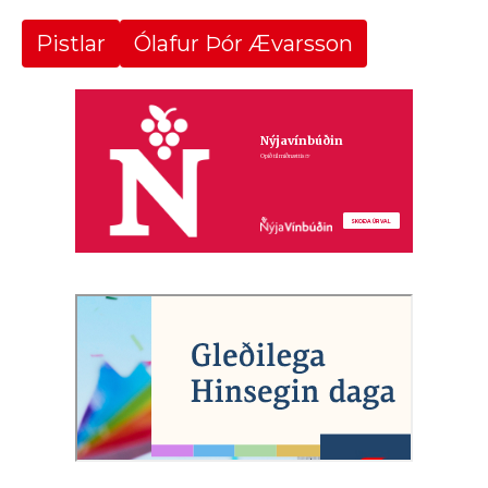
Pistlar
Ólafur Þór Ævarsson