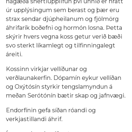
hágæða snertiupplifun því unnið er hratt
úr upplýsingum sem berast og þær eru
strax sendar djúpheilanum og fjölmörg
áhrifarík boðefni og hormón losna. Þetta
skýrir hvers vegna koss getur verið bæði
svo sterkt líkamlegt og tilfinningalegt
áreiti.
Kossinn virkjar vellíðunar og
verðlaunakerfin. Dópamín eykur vellíðan
og Oxýtósín styrkir tengslamyndun á
meðan Serótónín bætir skap og jafnvægi.
Endorfínin gefa síðan róandi og
verkjastillandi áhrif.