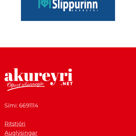
Sími: 6691114
Ritstjóri
Auglýsingar