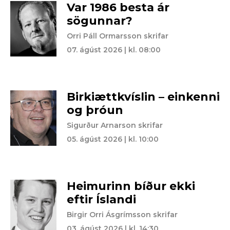
Var 1986 besta ár
sögunnar?
Orri Páll Ormarsson skrifar
07. ágúst 2026 | kl. 08:00
Birkiættkvíslin – einkenni
og þróun
Sigurður Arnarson skrifar
05. ágúst 2026 | kl. 10:00
Heimurinn bíður ekki
eftir Íslandi
Birgir Orri Ásgrímsson skrifar
03. ágúst 2026 | kl. 14:30