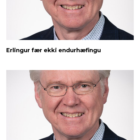
Erlingur fær ekki endurhæfingu