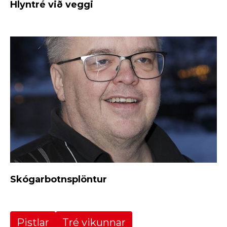
Hlyntré við veggi
Skógarbotnsplöntur
Pistlar
Tré vikunnar