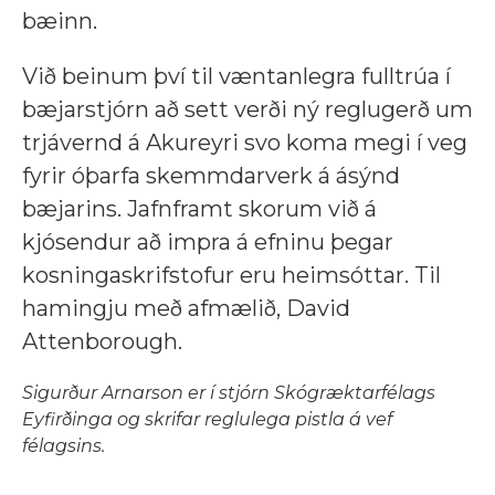
bæinn.
Við beinum því til væntanlegra fulltrúa í
bæjarstjórn að sett verði ný reglugerð um
trjávernd á Akureyri svo koma megi í veg
fyrir óþarfa skemmdarverk á ásýnd
bæjarins. Jafnframt skorum við á
kjósendur að impra á efninu þegar
kosningaskrifstofur eru heimsóttar. Til
hamingju með afmælið, David
Attenborough.
Sigurður Arnarson er í stjórn Skógræktarfélags
Eyfirðinga og skrifar reglulega pistla á vef
félagsins.