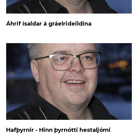
Áhrif ísaldar á gráelrideildina
Hafþyrnir - Hinn þyrnótti hestaljómi