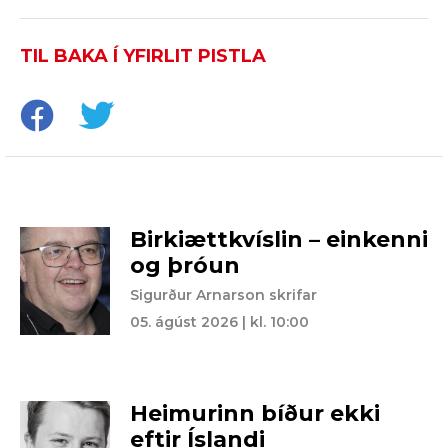
TIL BAKA Í YFIRLIT PISTLA
Birkiættkvíslin – einkenni
og þróun
Sigurður Arnarson skrifar
05. ágúst 2026 | kl. 10:00
Heimurinn bíður ekki
eftir Íslandi