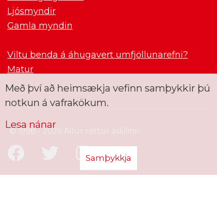
Ljósmyndir
Gamla myndin
Viltu benda á áhugavert umfjöllunarefni?
Matur
Með því að heimsækja vefinn samþykkir þú
notkun á vafrakökum.
Lesa nánar
© 1998 - 2026 Allur réttur áskilinn
Samþykkja