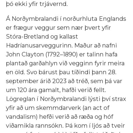
þó ekki yfir trjávernd.
Á Norðymbralandi í norðurhluta Englands
er frægur veggur sem nær þvert yfir
Stóra-Bretland og kallast
Hadríanusarveggurinn. Maður að nafni
John Clayton (1792–1890) er talinn hafa
plantað garðahlyn við vegginn fyrir meira
en öld. Svo bárust þau tíðindi þann 28.
september árið 2023 að tréð, sem þá var
um 120 ára gamalt, hafði verið fellt.
Lögreglan í Norðymbralandi lýsti því strax
yfir að um skemmdarverk (an act of
vandalism) hefði verið að ræða og hóf
viðamikla rannsókn. Þá kom í ljós að tveir