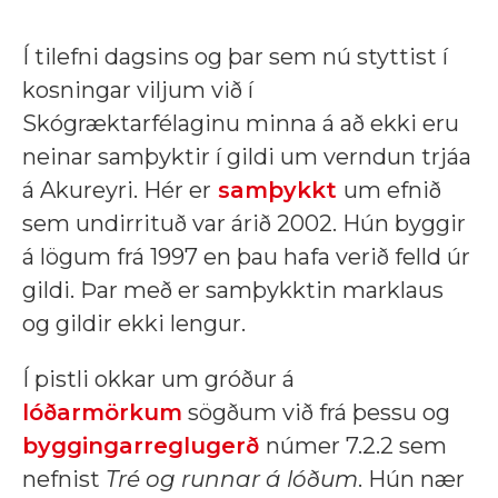
Í tilefni dagsins og þar sem nú styttist í
kosningar viljum við í
Skógræktarfélaginu minna á að ekki eru
neinar samþyktir í gildi um verndun trjáa
á Akureyri. Hér er
samþykkt
um efnið
sem undirrituð var árið 2002. Hún byggir
á lögum frá 1997 en þau hafa verið felld úr
gildi. Þar með er samþykktin marklaus
og gildir ekki lengur.
Í pistli okkar um gróður á
lóðarmörkum
sögðum við frá þessu og
byggingarreglugerð
númer 7.2.2 sem
nefnist
Tré og runnar á lóðum
. Hún nær