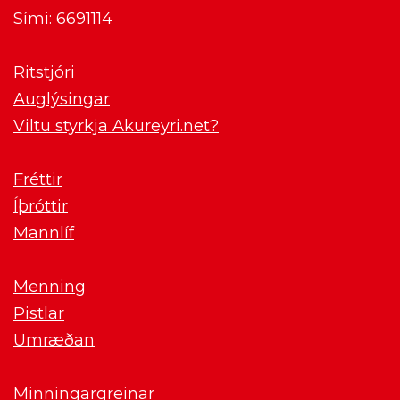
Sími: 6691114
Ritstjóri
Auglýsingar
Viltu styrkja Akureyri.net?
Fréttir
Íþróttir
Mannlíf
Menning
Pistlar
Umræðan
Minningargreinar