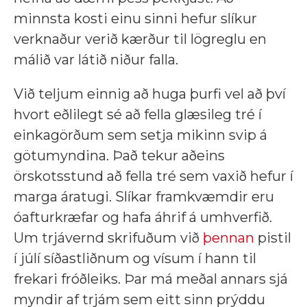
minnsta kosti einu sinni hefur slíkur
verknaður verið kærður til lögreglu en
málið var látið niður falla.
Við teljum einnig að huga þurfi vel að því
hvort eðlilegt sé að fella glæsileg tré í
einkagörðum sem setja mikinn svip á
götumyndina. Það tekur aðeins
örskotsstund að fella tré sem vaxið hefur í
marga áratugi. Slíkar framkvæmdir eru
óafturkræfar og hafa áhrif á umhverfið.
Um trjávernd skrifuðum við
þennan
pistil
í júlí síðastliðnum og vísum í hann til
frekari fróðleiks. Þar má meðal annars sjá
myndir af trjám sem eitt sinn prýddu