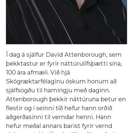
Í dag á sjálfur David Attenborough, sem
þekktastur er fyrir náttúrulífsþætti sína,
100 ára afmæli. Við hjá
Skógræktarfélaginu óskum honum að
sjálfsögðu til hamingju með daginn.
Attenborough þekkir náttúruna betur en
flestir og í seinni tíð hefur hann orðið
aðgerðasinni til verndar henni. Hann
hefur meðal annars barist fyrir vernd