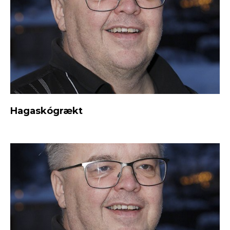
Hagaskógrækt