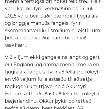
menn á fertugsaldri höfðu fellt tréð. Þeir
voru kærðir fyrir verknaðinn og 15. júlí
2025 voru þeir báðir dæmdir í fjögra ára
og þriggja mánuða fangelsi fyrir
skemmdarverkið. Í smíðum er pistill um
þetta tré og verður hann birtur við
tækifæri.
Við viljum ekki ganga eins langt og gert
er í Englandi og dæma menn í meira en
fjögra ára fangelsi fyrir að fella tré í óleyfi
en við teljum fulla ástæðu til að setja
reglugerð um trjávernd á Akureyri.
Engum ætti að líðast að fella tré í óleyfi í
bæjarlandinu. Okkur þykir þó rétt að
nefna að dæmi þess þekkjast. Að