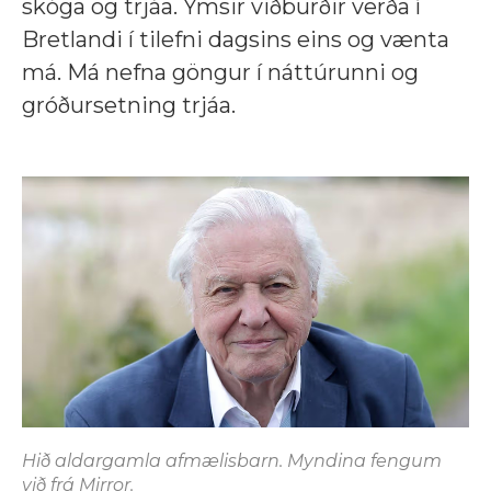
skóga og trjáa. Ýmsir viðburðir verða í
Bretlandi í tilefni dagsins eins og vænta
má. Má nefna göngur í náttúrunni og
gróðursetning trjáa.
Hið aldargamla afmælisbarn. Myndina fengum
við frá Mirror.