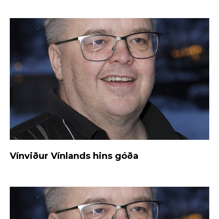
Vínviður Vínlands hins góða