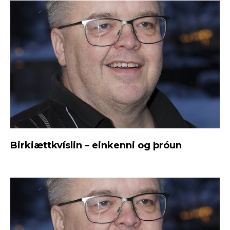
Birkiættkvíslin – einkenni og þróun