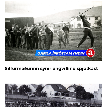
Silfurmaðurinn sýnir ungviðinu spjótkast