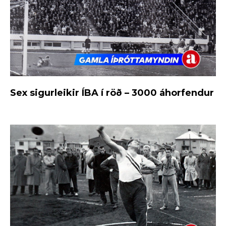
Sex sigurleikir ÍBA í röð – 3000 áhorfendur