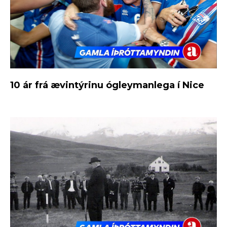
10 ár frá ævintýrinu ógleymanlega í Nice