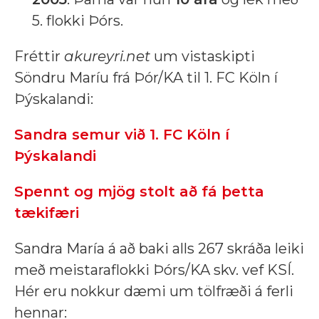
5. flokki Þórs.
Fréttir
akureyri.net
um vistaskipti
Söndru Maríu frá Þór/KA til 1. FC Köln í
Þýskalandi:
Sandra semur við 1. FC Köln í
Þýskalandi
Spennt og mjög stolt að fá þetta
tækifæri
Sandra María á að baki alls 267 skráða leiki
með meistaraflokki Þórs/KA skv. vef KSÍ.
Hér eru nokkur dæmi um tölfræði á ferli
hennar: