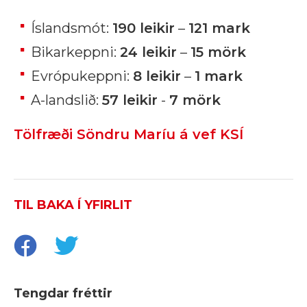
Íslandsmót:
190 leikir
–
121 mark
Bikarkeppni:
24 leikir
–
15 mörk
Evrópukeppni:
8 leikir
–
1 mark
A-landslið:
57 leikir
-
7 mörk
Tölfræði Söndru Maríu á vef KSÍ
TIL BAKA Í YFIRLIT
Tengdar fréttir