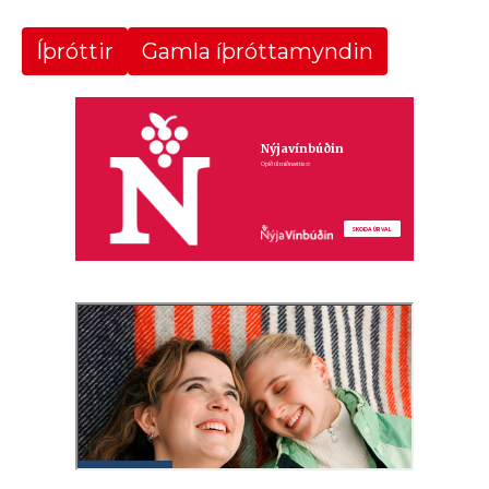
Íþróttir
Gamla íþróttamyndin