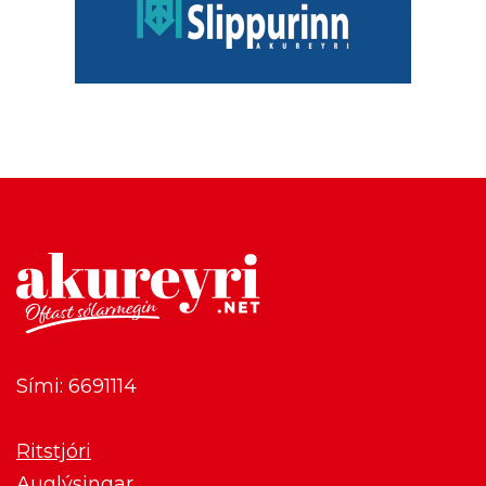
Sími: 6691114
Ritstjóri
Auglýsingar