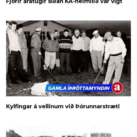
Fjórir áratugir síðan KA-heimilið var vígt
Kylfingar á vellinum við Þórunnarstræti