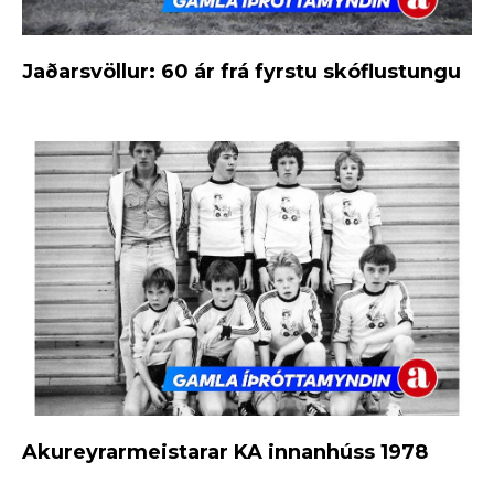
Jaðarsvöllur: 60 ár frá fyrstu skóflustungu
Akureyrarmeistarar KA innanhúss 1978