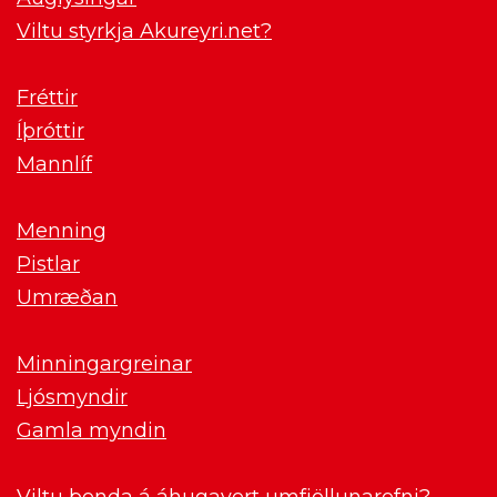
Viltu styrkja Akureyri.net?
Fréttir
Íþróttir
Mannlíf
Menning
Pistlar
Umræðan
Minningargreinar
Ljósmyndir
Gamla myndin
Viltu benda á áhugavert umfjöllunarefni?