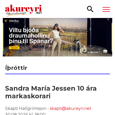
Leita
Íþróttir
Sandra María Jessen 10 ára
markaskorari
Skapti Hallgrímsson -
skapti@akureyri.net
30.08.2025 kl. 18:00