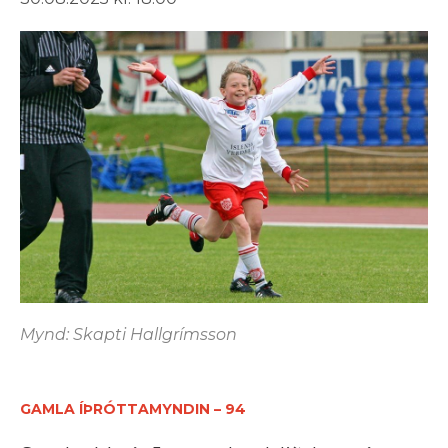
Mynd: Skapti Hallgrímsson
GAMLA ÍÞRÓTTAMYNDIN – 94