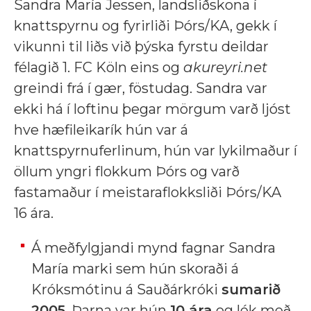
Sandra María Jessen, landsliðskona í
knattspyrnu og fyrirliði Þórs/KA, gekk í
vikunni til liðs við þýska fyrstu deildar
félagið 1. FC Köln eins og
akureyri.net
greindi frá í gær, föstudag. Sandra var
ekki há í loftinu þegar mörgum varð ljóst
hve hæfileikarík hún var á
knattspyrnuferlinum, hún var lykilmaður í
öllum yngri flokkum Þórs og varð
fastamaður í meistaraflokksliði Þórs/KA
16 ára.
Á meðfylgjandi mynd fagnar Sandra
María marki sem hún skoraði á
Króksmótinu á Sauðárkróki
sumarið
2005
. Þarna var hún
10 ára
og lék með