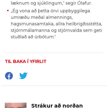
læknum og sjúklingum,“ segir Ólafur.
„Ég vona að þetta örvi uppbyggilega
umræðu meðal almennings,
hagsmunasamtaka, allra heilbrigðisstétta,
stjórnmálamanna og stjórnvalda sem geti
stuðlað að úrbótum.“
TIL BAKA Í YFIRLIT
Strákur að norðan