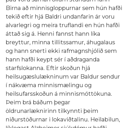
Birna að minnisgloppurnar sem hún hafði
tekið eftir hjá Baldri undanfarin ár voru
alvarlegri og meira truflandi en hún hafði
áttað sig á. Henni fannst hann líka
breyttur, minna tillitssamur, áhugalaus
og hann snerti ekki rafmagnshjólið sem
hann hafði keypt sér í aðdraganda
starfslokanna. Eftir skoðun hjá
heilsugæslulækninum var Baldur sendur
í nákvæma minnismælingu og
heilsufarsskoðun á minnismóttökuna.
Þeim brá báðum þegar
öldrunarlæknirinn tilkynnti þeim
niðurstöðurnar i lokaviðtalinu. Heilabilun,
líklegast Alzheimer sjúkdómur hafði