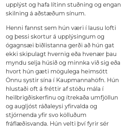
upplýst og hafa lítinn stuðning og engan
skilning á aðstæðum sínum.
Henni fannst sem hún væri í lausu lofti
og þessi skortur á upplýsingum og
ógagnsæi biðlistanna gerði að hún gat
ekki skipulagt hvernig eða hvenær þau
myndu selja húsið og minnka við sig eða
hvort hún gæti mögulega heimsótt
Önnu systir sína í Kaupmannahöfn. Hún
hlustaði oft á fréttir af stöðu mála í
heilbrigðiskerfinu og ítrekaða umfjöllun
og augljóst ráðaleysi yfirvalda og
stjórnenda yfir svo kölluðum
fráflæðisvanda. Hún velti því fyrir sér