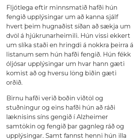
Fljótlega eftir minnsmatið hafði hún
fengið upplýsingar um að kanna sjálf
hvert þeim hugnaðist síðan að sækja um
dvöl á hjúkrunarheimili. Hún vissi ekkert
um slíka staði en hringdi á nokkra þeirra á
listanum sem hún hafði fengið. Hún fékk
óljósar upplýsingar um hvar hann gæti
komist að og hversu löng biðin gæti
orðið.
Birnu hafði verið boðin viðtöl og
stuðningur og eins hafði hún að ráði
læknisins síns gengið í Alzheimer
samtökin og fengið þar gagnleg ráð og
upplýsingar. Samt fannst henni hún illa