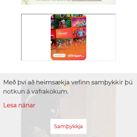
Með því að heimsækja vefinn samþykkir þú
notkun á vafrakökum.
Lesa nánar
Samþykkja