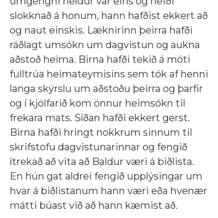
umgengni heldur var eins og hefði
slokknað á honum, hann hafðist ekkert að
og naut einskis. Læknirinn þeirra hafði
ráðlagt umsókn um dagvistun og aukna
aðstoð heima. Birna hafði tekið á móti
fulltrúa heimateymisins sem tók af henni
langa skýrslu um aðstöðu þeirra og þarfir
og í kjölfarið kom önnur heimsókn til
frekara mats. Síðan hafði ekkert gerst.
Birna hafði hringt nokkrum sinnum til
skrifstofu dagvistunarinnar og fengið
ítrekað að vita að Baldur væri á biðlista.
En hún gat aldrei fengið upplýsingar um
hvar á biðlistanum hann væri eða hvenær
mátti búast við að hann kæmist að.