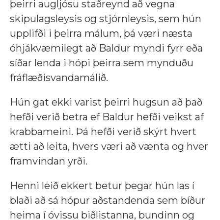
þeirri augljósu staðreynd að vegna
skipulagsleysis og stjórnleysis, sem hún
upplifði i þeirra málum, þá væri næsta
óhjákvæmilegt að Baldur myndi fyrr eða
síðar lenda i hópi þeirra sem mynduðu
fráflæðisvandamálið.
Hún gat ekki varist þeirri hugsun að það
hefði verið betra ef Baldur hefði veikst af
krabbameini. Þá hefði verið skýrt hvert
ætti að leita, hvers væri að vænta og hver
framvindan yrði.
Henni leið ekkert betur þegar hún las í
blaði að sá hópur aðstandenda sem bíður
heima í óvissu biðlistanna, bundinn og