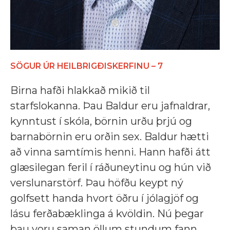
SÖGUR ÚR HEILBRIGÐISKERFINU – 7
Birna hafði hlakkað mikið til
starfslokanna. Þau Baldur eru jafnaldrar,
kynntust í skóla, börnin urðu þrjú og
barnabörnin eru orðin sex. Baldur hætti
að vinna samtímis henni. Hann hafði átt
glæsilegan feril í ráðuneytinu og hún við
verslunarstörf. Þau höfðu keypt ný
golfsett handa hvort öðru í jólagjöf og
lásu ferðabæklinga á kvöldin. Nú þegar
þau voru saman öllum stundum fann