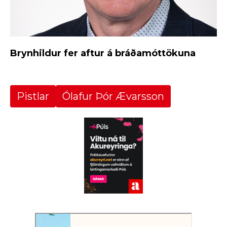
Brynhildur fer aftur á bráðamóttökuna
Pistlar
Ólafur Þór Ævarsson