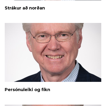
Strákur að norðan
Persónuleiki og fíkn