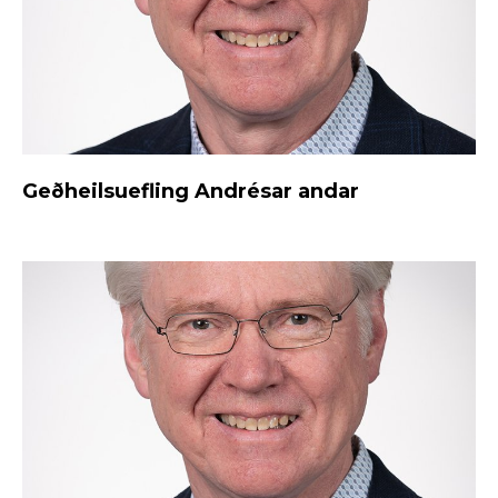
Geðheilsuefling Andrésar andar