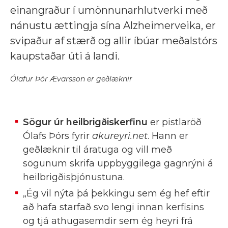
einangraður í umönnunarhlutverki með
nánustu ættingja sína Alzheimerveika, er
svipaður af stærð og allir íbúar meðalstórs
kaupstaðar úti á landi.
Ólafur Þór Ævarsson er geðlæknir
Sögur úr heilbrigðiskerfinu
er pistlaröð
Ólafs Þórs fyrir
akureyri.net
. Hann er
geðlæknir til áratuga og vill með
sögunum skrifa uppbyggilega gagnrýni á
heilbrigðisþjónustuna.
„Ég vil nýta þá þekkingu sem ég hef eftir
að hafa starfað svo lengi innan kerfisins
og tjá athugasemdir sem ég heyri frá