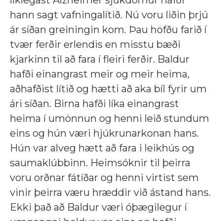
hann sagt vafningalítið. Nú voru liðin þrjú
ár síðan greiningin kom. Þau höfðu farið í
tvær ferðir erlendis en misstu bæði
kjarkinn til að fara í fleiri ferðir. Baldur
hafði einangrast meir og meir heima,
aðhafðist lítið og hætti að aka bíl fyrir um
ári síðan. Birna hafði líka einangrast
heima í umönnun og henni leið stundum
eins og hún væri hjúkrunarkonan hans.
Hún var alveg hætt að fara i leikhús og
saumaklúbbinn. Heimsóknir til þeirra
voru orðnar fátíðar og henni virtist sem
vinir þeirra væru hræddir við ástand hans.
Ekki það að Baldur væri óþægilegur í