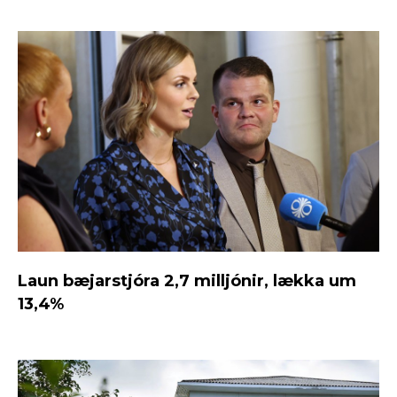
Laun bæjarstjóra 2,7 milljónir, lækka um
13,4%