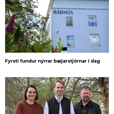
Fyrsti fundur nýrrar bæjarstjórnar í dag