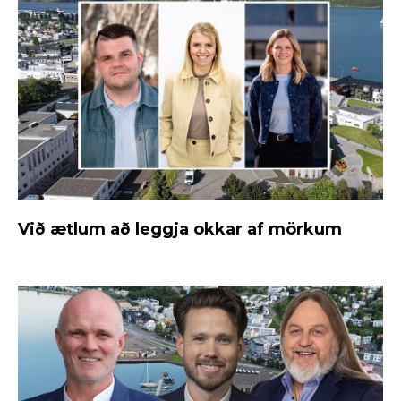
Við ætlum að leggja okkar af mörkum