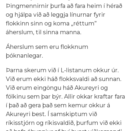
Þingmennirnir þurfa að fara heim í hérað
og hjálpa við að leggja línurnar fyrir
flokkinn sinn og koma „réttum”
áherslum, til sinna manna.
Áherslum sem eru flokknum
þóknanlegar.
Þarna skerum við í L-listanum okkur úr.
Við erum ekki háð flokksvaldi að sunnan.
Við erum eingöngu háð Akureyri og
fólkinu sem þar býr. Allir okkar kraftar fara
í það að gera það sem kemur okkur á
Akureyri best. Í samskiptum við
ríkisstjórn og ríkisvaldið, þurfum við ekki