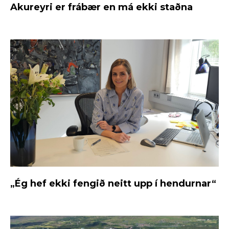
Akureyri er frábær en má ekki staðna
„Ég hef ekki fengið neitt upp í hendurnar“