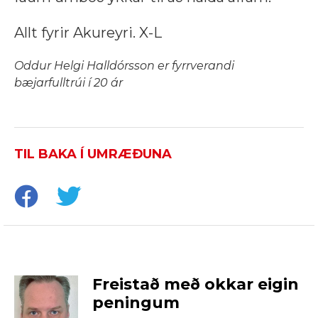
Allt fyrir Akureyri. X-L
Oddur Helgi Halldórsson er fyrrverandi
bæjarfulltrúi í 20 ár
TIL BAKA Í UMRÆÐUNA
Freistað með okkar eigin
peningum