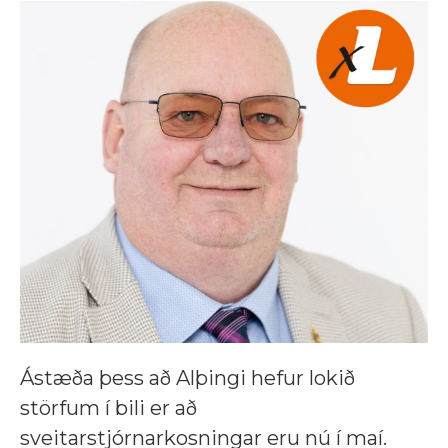
Ástæða þess að Alþingi hefur lokið
störfum í bili er að
sveitarstjórnarkosningar eru nú í maí.