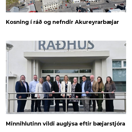
Kosning í ráð og nefndir Akureyrarbæjar
Minnihlutinn vildi auglýsa eftir bæjarstjóra