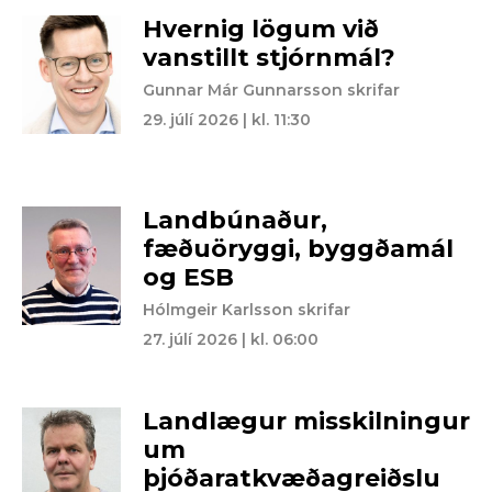
Hvernig lögum við
vanstillt stjórnmál?
Gunnar Már Gunnarsson skrifar
29. júlí 2026 | kl. 11:30
Landbúnaður,
fæðuöryggi, byggðamál
og ESB
Hólmgeir Karlsson skrifar
27. júlí 2026 | kl. 06:00
Landlægur misskilningur
um
þjóðaratkvæðagreiðslu