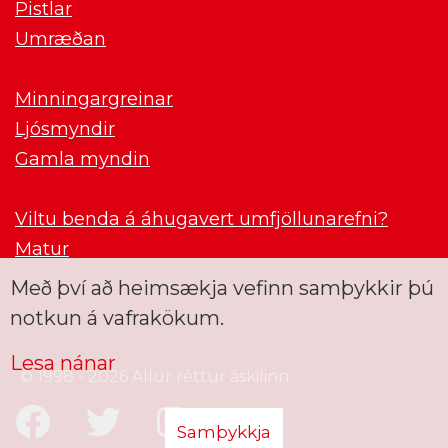
Pistlar
Umræðan
Minningargreinar
Ljósmyndir
Gamla myndin
Viltu benda á áhugavert umfjöllunarefni?
Matur
Með því að heimsækja vefinn samþykkir þú
notkun á vafrakökum.
Lesa nánar
© 1998 - 2026 Allur réttur áskilinn
Samþykkja