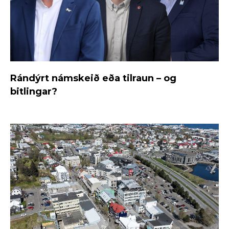
Rándýrt námskeið eða tilraun – og
bitlingar?