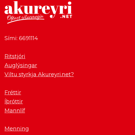
Sími: 6691114
Ritstjóri
Auglýsingar
Viltu styrkja Akureyri.net?
Fréttir
Íþróttir
Mannlíf
Menning