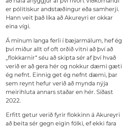
að hafa áhyggjur af því hvort viðkomandi
er pólitískur andstæðingur eða samherji.
Hann veit það líka að Akureyri er okkar
eina vígi.
Á mínum langa ferli í bæjarmálum, hef ég
því miður allt of oft orðið vitni að því að
„flokkarnir“ séu að skipta sér af því hvað
verið er að gera hér og nokkur dæmi gæti
ég nefnt. Einnig get ég nefnt dæmi, þar
sem reynt hefur verið að mynda nýja
meirihluta annars staðar en hér. Síðast
2022.
Erfitt getur verið fyrir flokkinn á Akureyri
að beita sér gegn eigin fólki, ef ekki fara