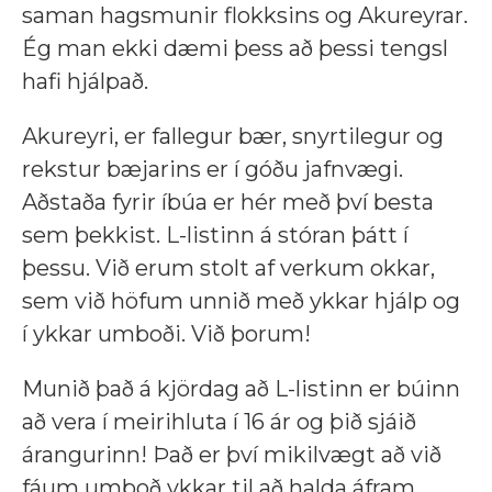
saman hagsmunir flokksins og Akureyrar.
Ég man ekki dæmi þess að þessi tengsl
hafi hjálpað.
Akureyri, er fallegur bær, snyrtilegur og
rekstur bæjarins er í góðu jafnvægi.
Aðstaða fyrir íbúa er hér með því besta
sem þekkist. L-listinn á stóran þátt í
þessu. Við erum stolt af verkum okkar,
sem við höfum unnið með ykkar hjálp og
í ykkar umboði. Við þorum!
Munið það á kjördag að L-listinn er búinn
að vera í meirihluta í 16 ár og þið sjáið
árangurinn! Það er því mikilvægt að við
fáum umboð ykkar til að halda áfram.