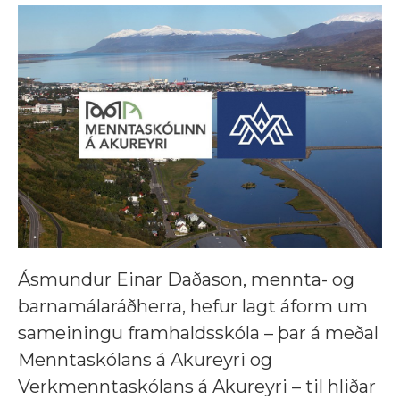
Ásmundur Einar Daðason, mennta- og
barnamálaráðherra, hefur lagt áform um
sameiningu framhaldsskóla – þar á meðal
Menntaskólans á Akureyri og
Verkmenntaskólans á Akureyri – til hliðar