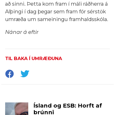
að sinni. Þetta kom fram í máli ráðherra á
Alþingi í dag þegar sem fram fór sérstök
umræða um sameiningu framhaldsskóla.
Nánar á eftir
TIL BAKA Í UMRÆÐUNA
Ísland og ESB: Horft af
brúnni