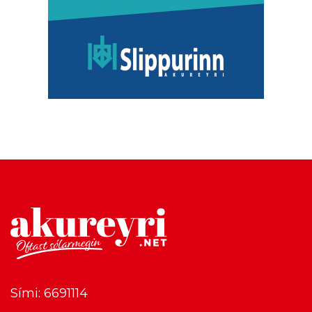
Sími: 6691114