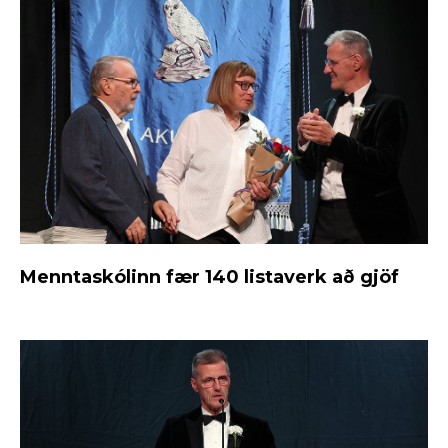
Menntaskólinn fær 140 listaverk að gjöf