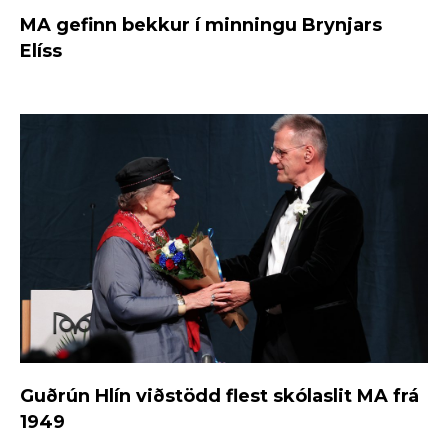
MA gefinn bekkur í minningu Brynjars
Elíss
Guðrún Hlín viðstödd flest skólaslit MA frá
1949