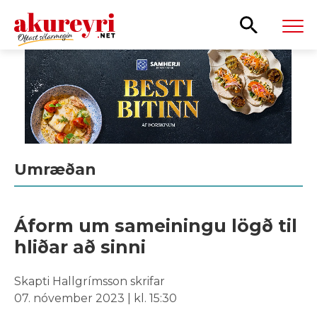
Leita
Umræðan
Áform um sameiningu lögð til
hliðar að sinni
Skapti Hallgrímsson skrifar
07. nóvember 2023 | kl. 15:30