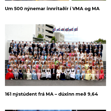
Um 500 nýnemar innritaðir í VMA og MA
161 nýstúdent frá MA – dúxinn með 9,64