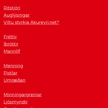
Ritstjóri
Auglýsingar
Viltu styrkja Akureyri.net?
Fréttir
Íþróttir
Mannlíf
Menning
Pistlar
Umræðan
Minningargreinar
Ljósmyndir