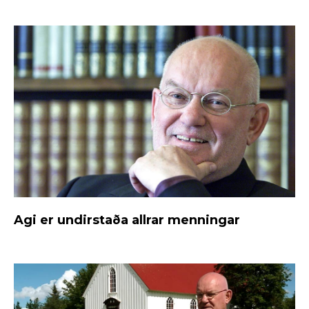
Agi er undirstaða allrar menningar