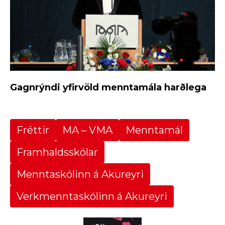
Gagnrýndi yfirvöld menntamála harðlega
Fréttir
MA – VMA
Menntamál
Framhaldsskólar
Menntaskólinn á Akureyri
Verkmenntaskólinn á Akureyri