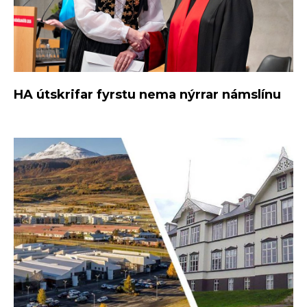
HA útskrifar fyrstu nema nýrrar námslínu