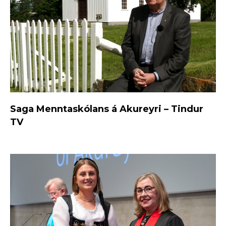
Saga Menntaskólans á Akureyri – Tindur
TV