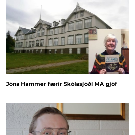
Jóna Hammer færir Skólasjóði MA gjöf