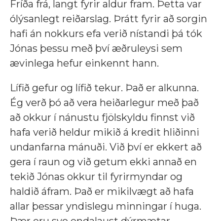
Fríða frá, langt fyrir aldur fram. Þetta var
ólýsanlegt reiðarslag. Þrátt fyrir að sorgin
hafi án nokkurs efa verið nístandi þá tók
Jónas þessu með því æðruleysi sem
ævinlega hefur einkennt hann.
Lífið gefur og lífið tekur. Það er alkunna.
Ég verð þó að vera heiðarlegur með það
að okkur í nánustu fjölskyldu finnst við
hafa verið heldur mikið á kredit hliðinni
undanfarna mánuði. Við því er ekkert að
gera í raun og við getum ekki annað en
tekið Jónas okkur til fyrirmyndar og
haldið áfram. Það er mikilvægt að hafa
allar þessar yndislegu minningar í huga.