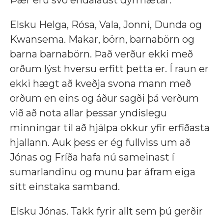
Þær eru svo endalaust dýrmætar.
Elsku Helga, Rósa, Vala, Jonni, Dunda og
Kwansema. Makar, börn, barnabörn og
barna barnabörn. Það verður ekki með
orðum lýst hversu erfitt þetta er. Í raun er
ekki hægt að kveðja svona mann með
orðum en eins og áður sagði þá verðum
við að nota allar þessar yndislegu
minningar til að hjálpa okkur yfir erfiðasta
hjallann. Auk þess er ég fullviss um að
Jónas og Fríða hafa nú sameinast í
sumarlandinu og munu þar áfram eiga
sitt einstaka samband.
Elsku Jónas. Takk fyrir allt sem þú gerðir