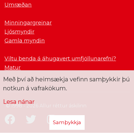
Umræðan
Minningargreinar
Ljósmyndir
Gamla myndin
Viltu benda á áhugavert umfjöllunarefni?
Matur
Með því að heimsækja vefinn samþykkir þú
notkun á vafrakökum.
Lesa nánar
© 1998 - 2026 Allur réttur áskilinn
Samþykkja