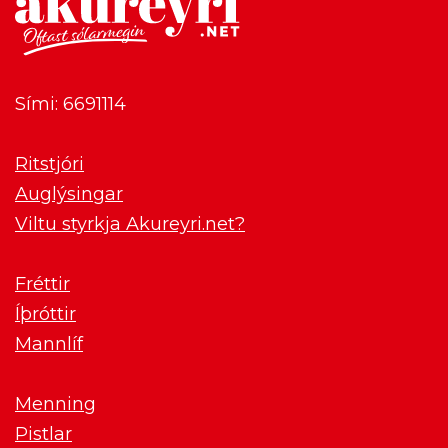
Sími: 6691114
Ritstjóri
Auglýsingar
Viltu styrkja Akureyri.net?
Fréttir
Íþróttir
Mannlíf
Menning
Pistlar