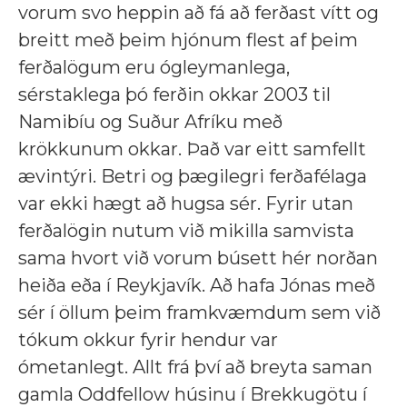
vorum svo heppin að fá að ferðast vítt og
breitt með þeim hjónum flest af þeim
ferðalögum eru ógleymanlega,
sérstaklega þó ferðin okkar 2003 til
Namibíu og Suður Afríku með
krökkunum okkar. Það var eitt samfellt
ævintýri. Betri og þægilegri ferðafélaga
var ekki hægt að hugsa sér. Fyrir utan
ferðalögin nutum við mikilla samvista
sama hvort við vorum búsett hér norðan
heiða eða í Reykjavík. Að hafa Jónas með
sér í öllum þeim framkvæmdum sem við
tókum okkur fyrir hendur var
ómetanlegt. Allt frá því að breyta saman
gamla Oddfellow húsinu í Brekkugötu í