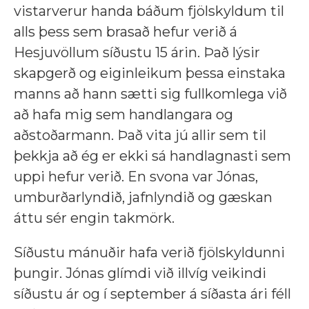
vistarverur handa báðum fjölskyldum til
alls þess sem brasað hefur verið á
Hesjuvöllum síðustu 15 árin. Það lýsir
skapgerð og eiginleikum þessa einstaka
manns að hann sætti sig fullkomlega við
að hafa mig sem handlangara og
aðstoðarmann. Það vita jú allir sem til
þekkja að ég er ekki sá handlagnasti sem
uppi hefur verið. En svona var Jónas,
umburðarlyndið, jafnlyndið og gæskan
áttu sér engin takmörk.
Síðustu mánuðir hafa verið fjölskyldunni
þungir. Jónas glímdi við illvíg veikindi
síðustu ár og í september á síðasta ári féll