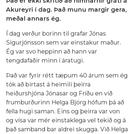
Það er ekki skrítið að himnarnir gráti á
Akureyri í dag. Það munu margir gera,
meðal annars ég.
Í dag verður borinn til grafar Jónas
Sigurjónsson sem var einstakur maður.
Ég var svo heppinn að hann var
tengdafaðir minn í áratugi.
Það var fyrir rétt tæpum 40 árum sem ég
tók að birtast á heimili þeirra
heiðurshjóna Jónasar og Fríðu en við
frumburðurinn Helga Björg hófum þá að
fella hugi saman. Eins og þeirra var von
og vísa var mér einstaklega vel tekið og á
það samband bar aldrei skugga. Við Helga