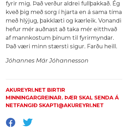
fyrir mig. Það verður aldrei fullþakkað. Ég
kveð þig með sorg í hjarta en á sama tíma
með hlýjug, þakklæti og kærleik. Vonandi
hefur mér auðnast að taka mér eitthvað
af mannkostum þínum til fyrirmyndar.
Það væri minn stærsti sigur. Farðu heill.
Jóhannes Már Jóhannesson
AKUREYRI.NET BIRTIR
MINNINGARGREINAR. ÞÆR SKAL SENDA Á
NETFANGIÐ SKAPTI@AKUREYRI.NET