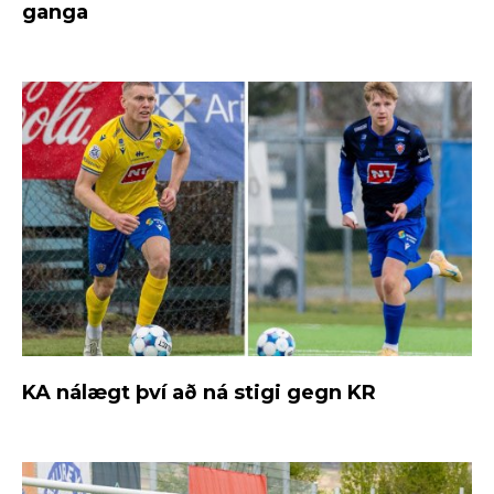
ganga
KA nálægt því að ná stigi gegn KR