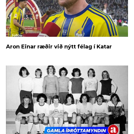
Aron Einar ræðir við nýtt félag í Katar