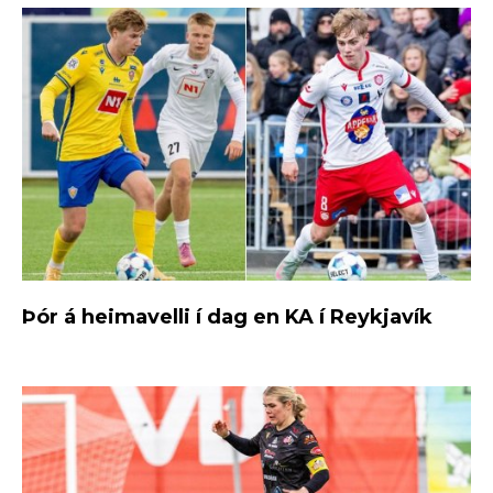
Þór á heimavelli í dag en KA í Reykjavík