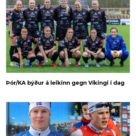
Þór/KA býður á leikinn gegn Víkingi í dag