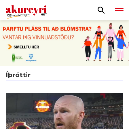
Leita
Íþróttir