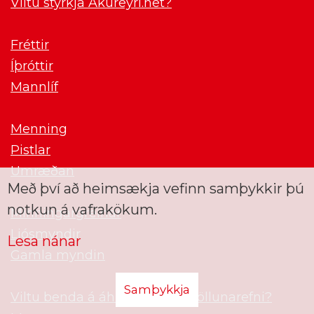
Viltu styrkja Akureyri.net?
Fréttir
Íþróttir
Mannlíf
Menning
Pistlar
Umræðan
Með því að heimsækja vefinn samþykkir þú
notkun á vafrakökum.
Minningargreinar
Ljósmyndir
Lesa nánar
Gamla myndin
Samþykkja
Viltu benda á áhugavert umfjöllunarefni?