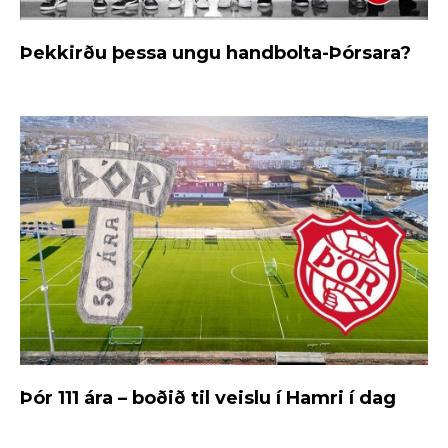
Þekkirðu þessa ungu handbolta-Þórsara?
Þór 111 ára – boðið til veislu í Hamri í dag