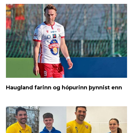
Haugland farinn og hópurinn þynnist enn