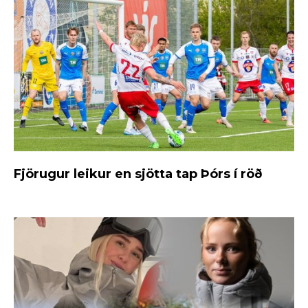
Fjörugur leikur en sjötta tap Þórs í röð