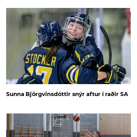
Sunna Björgvinsdóttir snýr aftur í raðir SA