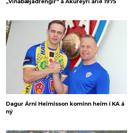
„Vinabæjadrengir“ á Akureyri árið 1975
Dagur Árni Heimisson kominn heim í KA á
ný