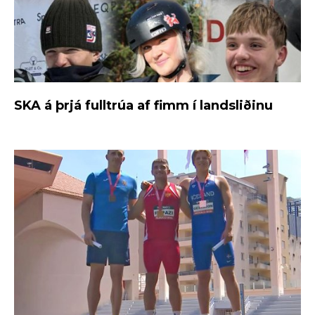
SKA á þrjá fulltrúa af fimm í landsliðinu