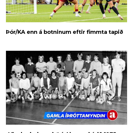
Þór/KA enn á botninum eftir fimmta tapið