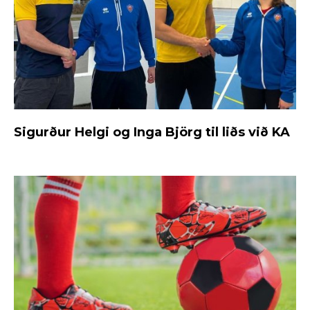
Sigurður Helgi og Inga Björg til liðs við KA