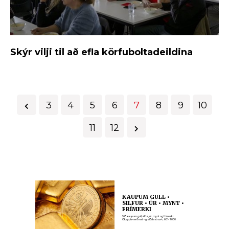
Skýr vilji til að efla körfuboltadeildina
3
4
5
6
7
8
9
10
11
12