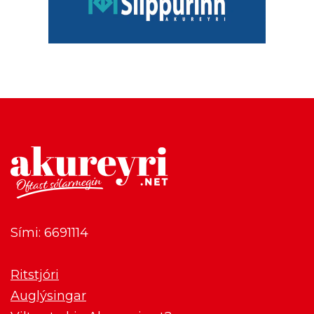
Sími: 6691114
Ritstjóri
Auglýsingar