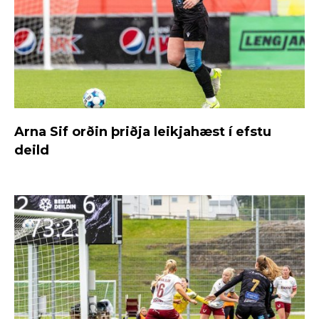
Arna Sif orðin þriðja leikjahæst í efstu
deild