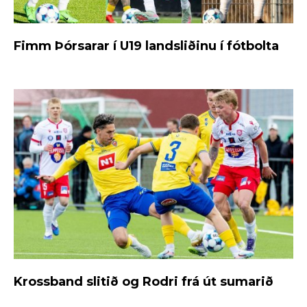
Fimm Þórsarar í U19 landsliðinu í fótbolta
Krossband slitið og Rodri frá út sumarið