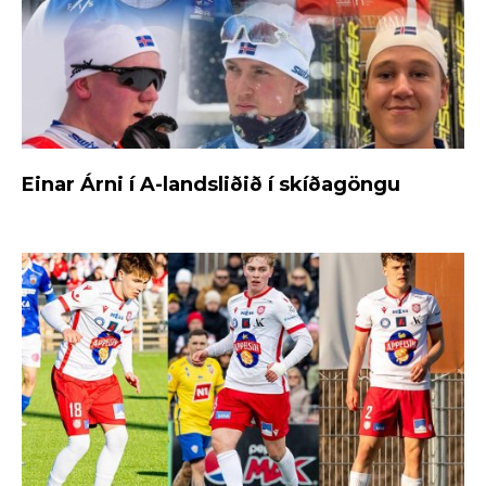
Einar Árni í A-landsliðið í skíðagöngu