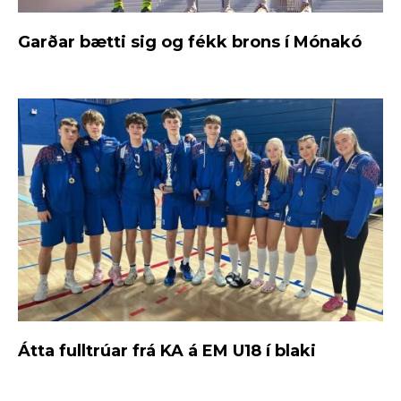
Garðar bætti sig og fékk brons í Mónakó
Átta fulltrúar frá KA á EM U18 í blaki