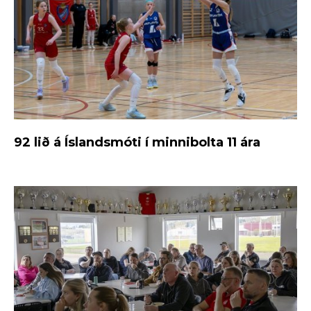
92 lið á Íslandsmóti í minnibolta 11 ára