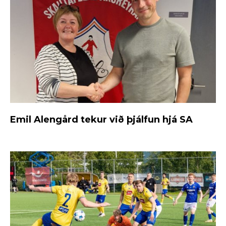
Emil Alengård tekur við þjálfun hjá SA