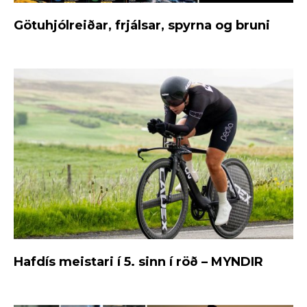
Götuhjólreiðar, frjálsar, spyrna og bruni
Hafdís meistari í 5. sinn í röð – MYNDIR