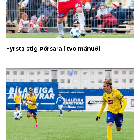
Fyrsta stig Þórsara í tvo mánuði