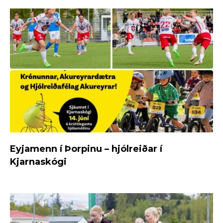
Eyjamenn í Þorpinu – hjólreiðar í
Kjarnaskógi