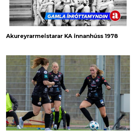
Akureyrarmeistarar KA innanhúss 1978