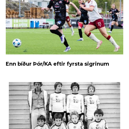
Enn bíður Þór/KA eftir fyrsta sigrinum