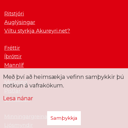
Ritstjóri
Auglýsingar
Viltu styrkja Akureyri.net?
Fréttir
Íþróttir
Mannlíf
Með því að heimsækja vefinn samþykkir þú
Menning
notkun á vafrakökum.
Pistlar
Lesa nánar
Umræðan
Minningargreinar
Samþykkja
Ljósmyndir