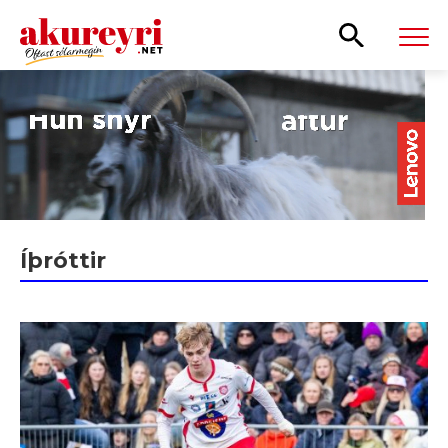
Leita
Íþróttir