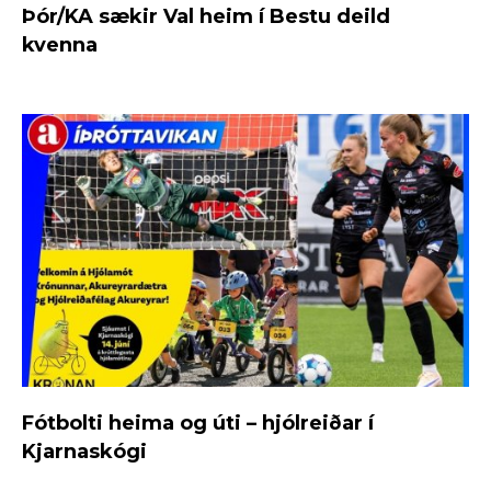
Þór/KA sækir Val heim í Bestu deild
kvenna
Fótbolti heima og úti – hjólreiðar í
Kjarnaskógi