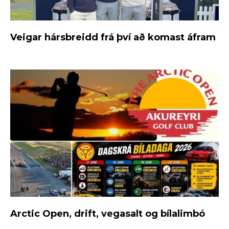
Veigar hársbreidd frá því að komast áfram
Arctic Open, drift, vegasalt og bílalimbó