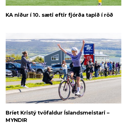
KA niður í 10. sæti eftir fjórða tapið í röð
Bríet Kristý tvöfaldur Íslandsmeistari –
MYNDIR