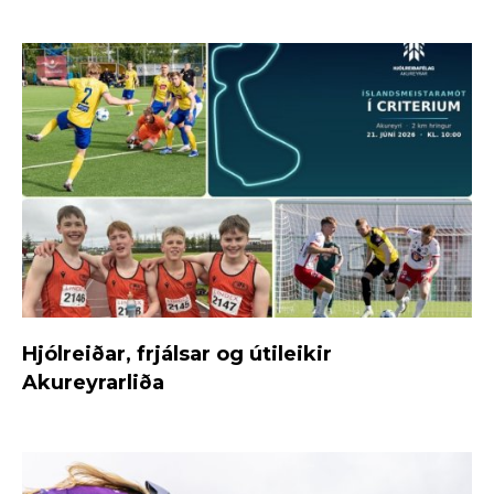
Hjólreiðar, frjálsar og útileikir
Akureyrarliða