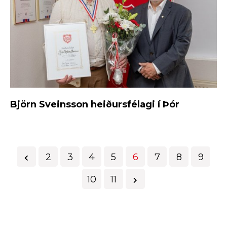
Björn Sveinsson heiðursfélagi í Þór
2
3
4
5
6
7
8
9
10
11