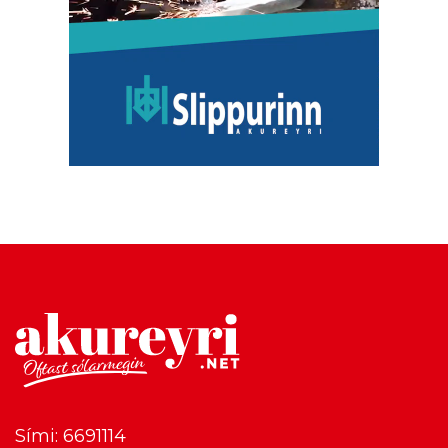
Sími: 6691114