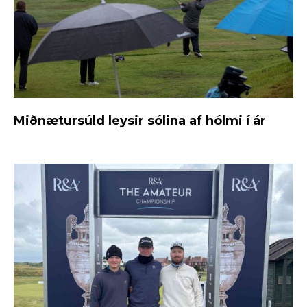
Miðnætursúld leysir sólina af hólmi í ár