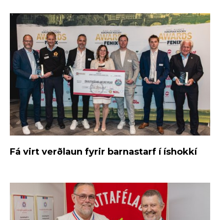
Fá virt verðlaun fyrir barnastarf í íshokkí