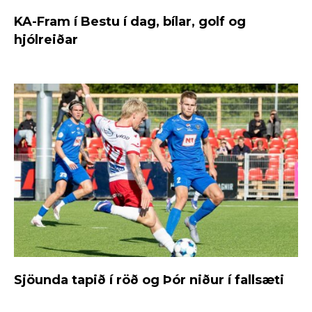
KA-Fram í Bestu í dag, bílar, golf og
hjólreiðar
Sjöunda tapið í röð og Þór niður í fallsæti