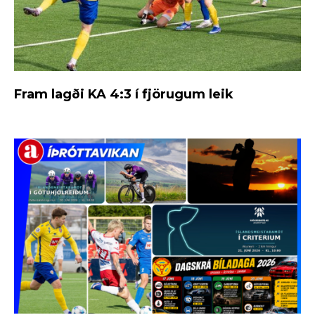
Fram lagði KA 4:3 í fjörugum leik