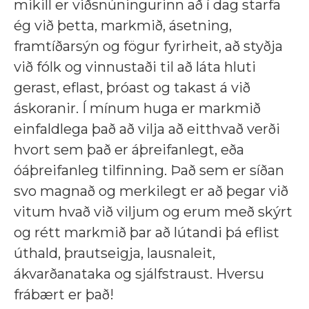
mikill er viðsnúningurinn að í dag starfa
ég við þetta, markmið, ásetning,
framtíðarsýn og fögur fyrirheit, að styðja
við fólk og vinnustaði til að láta hluti
gerast, eflast, þróast og takast á við
áskoranir. Í mínum huga er markmið
einfaldlega það að vilja að eitthvað verði
hvort sem það er áþreifanlegt, eða
óáþreifanleg tilfinning. Það sem er síðan
svo magnað og merkilegt er að þegar við
vitum hvað við viljum og erum með skýrt
og rétt markmið þar að lútandi þá eflist
úthald, þrautseigja, lausnaleit,
ákvarðanataka og sjálfstraust. Hversu
frábært er það!