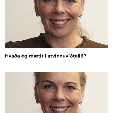
Hvaða ég mætir í atvinnuviðtalið?