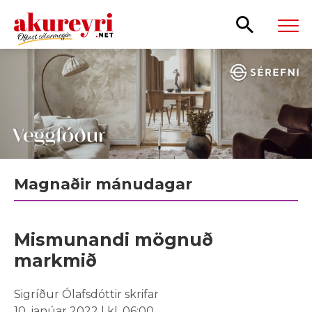
Leita
Magnaðir mánudagar
Mismunandi mögnuð
markmið
Sigríður Ólafsdóttir skrifar
10. janúar 2022 | kl. 06:00