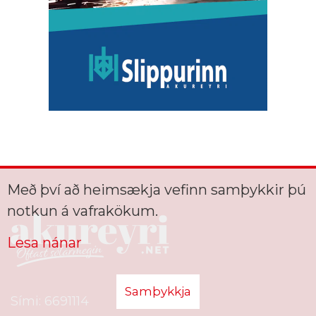
Með því að heimsækja vefinn samþykkir þú
notkun á vafrakökum.
Lesa nánar
Samþykkja
Sími: 6691114