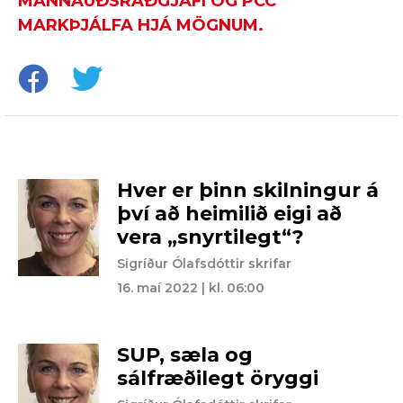
MANNAUÐSRÁÐGJAFI OG PCC
MARKÞJÁLFA HJÁ MÖGNUM.
Hver er þinn skilningur á
því að heimilið eigi að
vera „snyrtilegt“?
Sigríður Ólafsdóttir skrifar
16. maí 2022 | kl. 06:00
SUP, sæla og
sálfræðilegt öryggi