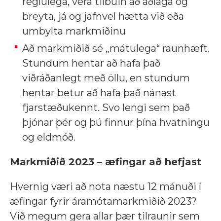
reglulega, vera tilbúin að aðlaga og
breyta, já og jafnvel hætta við eða
umbylta markmiðinu
Að markmiðið sé „mátulega“ raunhæft.
Stundum hentar að hafa það
viðráðanlegt með öllu, en stundum
hentar betur að hafa það nánast
fjarstæðukennt. Svo lengi sem það
þjónar þér og þú finnur þína hvatningu
og eldmóð.
Markmiðið 2023 – æfingar að hefjast
Hvernig væri að nota næstu 12 mánuði í
æfingar fyrir áramótamarkmiðið 2023?
Við megum gera allar þær tilraunir sem