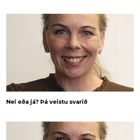
Nei eða já? Þá veistu svarið