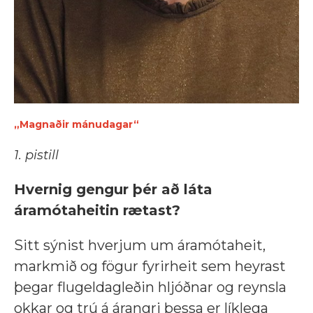
„Magnaðir mánudagar“
1. pistill
Hvernig gengur þér að láta
áramótaheitin rætast?
Sitt sýnist hverjum um áramótaheit,
markmið og fögur fyrirheit sem heyrast
þegar flugeldagleðin hljóðnar og reynsla
okkar og trú á árangri þessa er líklega