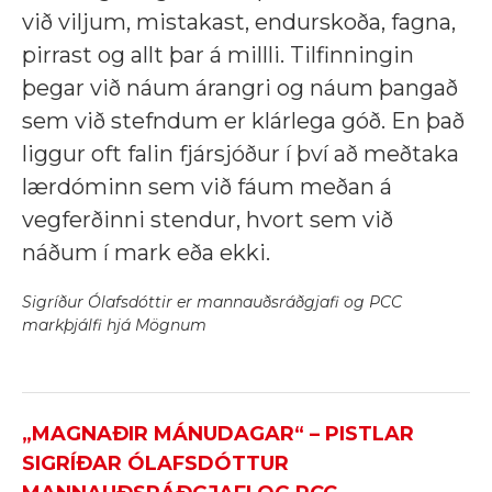
við viljum, mistakast, endurskoða, fagna,
pirrast og allt þar á millli. Tilfinningin
þegar við náum árangri og náum þangað
sem við stefndum er klárlega góð. En það
liggur oft falin fjársjóður í því að meðtaka
lærdóminn sem við fáum meðan á
vegferðinni stendur, hvort sem við
náðum í mark eða ekki.
Sigríður Ólafsdóttir er mannauðsráðgjafi og PCC
markþjálfi hjá Mögnum
„MAGNAÐIR MÁNUDAGAR“ – PISTLAR
SIGRÍÐAR ÓLAFSDÓTTUR