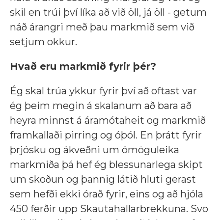
skil en trúi því líka að við öll, já öll - getum
náð árangri með þau markmið sem við
setjum okkur.
Hvað eru markmið fyrir þér?
Ég skal trúa ykkur fyrir því að oftast var
ég þeim megin á skalanum að bara að
heyra minnst á áramótaheit og markmið
framkallaði pirring og óþól. En þrátt fyrir
þrjósku og ákveðni um ómöguleika
markmiða þá hef ég blessunarlega skipt
um skoðun og þannig látið hluti gerast
sem hefði ekki órað fyrir, eins og að hjóla
450 ferðir upp Skautahallarbrekkuna. Svo