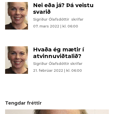
Nei eða já? Þá veistu
svarið
Sigríður Ólafsdóttir skrifar
07. mars 2022 | kl. 06:00
Hvaða ég mætir í
atvinnuviðtalið?
Sigríður Ólafsdóttir skrifar
21. febrúar 2022 | kl. 06:00
Tengdar fréttir