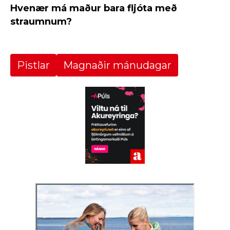
Hvenær má maður bara fljóta með
straumnum?
Pistlar
Magnaðir mánudagar