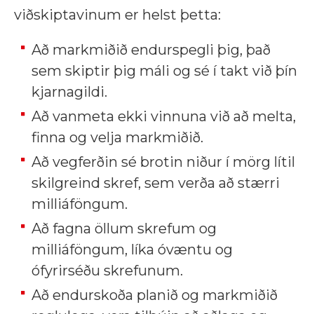
viðskiptavinum er helst þetta:
Að markmiðið endurspegli þig, það
sem skiptir þig máli og sé í takt við þín
kjarnagildi.
Að vanmeta ekki vinnuna við að melta,
finna og velja markmiðið.
Að vegferðin sé brotin niður í mörg lítil
skilgreind skref, sem verða að stærri
milliáföngum.
Að fagna öllum skrefum og
milliáföngum, líka óvæntu og
ófyrirséðu skrefunum.
Að endurskoða planið og markmiðið