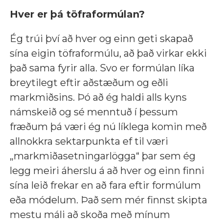
Hver er þá töfraformúlan?
Ég trúi því að hver og einn geti skapað
sína eigin töfraformúlu, að það virkar ekki
það sama fyrir alla. Svo er formúlan líka
breytilegt eftir aðstæðum og eðli
markmiðsins. Þó að ég haldi alls kyns
námskeið og sé menntuð í þessum
fræðum þá væri ég nú líklega komin með
allnokkra sektarpunkta ef til væri
„markmiðasetningarlögga“ þar sem ég
legg meiri áherslu á að hver og einn finni
sína leið frekar en að fara eftir formúlum
eða módelum. Það sem mér finnst skipta
mestu máli að skoða með mínum