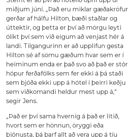
miðjum júní. „Það eru miklar gæðakröfur
gerðar af hálfu Hilton, bæði staðlar og
úttektir, og þetta er því að mörgu leyti
ólíkt því sem við eigum að venjast hér á
landi. Tilgangurinn er að upplifun gesta
Hilton sé af sömu gæðum hvar sem er í
heiminum enda er það svo að það er stór
hópur ferðafólks sem fer ekki á þá staði
sem bjóða ekki upp á hótel í þeirri keðju
sem viðkomandi heldur mest upp á,“
segir Jens.
„Það er því sama hvernig á það er litið,
hvort sem er hönnun, öryggi eða
þjónusta, þá þarf allt að vera upp á tíu