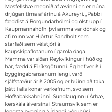
Mosfellsbæ megnið af ævinni en er núna
drjúgan tíma af árinu á Akureyri. „Pabbi
fæddist á Borgundarhólmi og ólst upp í
Kaupmannahöfn, því amma var dönsk og
afi minn var Hjörtur Sandholt sem
starfaði sem vélstjóri á
kaupskipaflotanum í gamla daga.
Mamma var síðan Reykvíkingur í húð og
hár, fædd á Eiríksgötunni. Ég hef verið í
byggingabransanum lengi, varð
sjálfstæður árið 2005 og er búinn að taka
þátt í alls konar verkefnum, svo sem
Höfðabakkabrúnni, Sundlauginni í Árbæ,
kerskála álversins í Straumsvík sem er
lengsta bygging á Íslandi, vöruhúsi