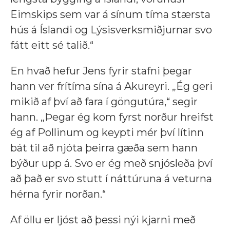
Eimskips sem var á sínum tíma stærsta
hús á Íslandi og Lýsisverksmiðjurnar svo
fátt eitt sé talið.“
En hvað hefur Jens fyrir stafni þegar
hann ver frítíma sína á Akureyri. „Ég geri
mikið af því að fara í göngutúra,“ segir
hann. „Þegar ég kom fyrst norður hreifst
ég af Pollinum og keypti mér því lítinn
bát til að njóta þeirra gæða sem hann
býður upp á. Svo er ég með snjósleða því
að það er svo stutt í náttúruna á veturna
hérna fyrir norðan.“
Af öllu er ljóst að þessi nýi kjarni með