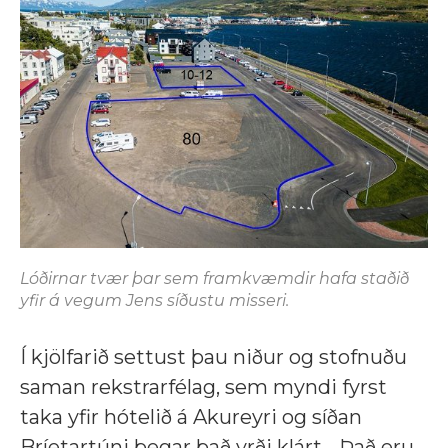
Lóðirnar tvær þar sem framkvæmdir hafa staðið
yfir á vegum Jens síðustu misseri.
Í kjölfarið settust þau niður og stofnuðu
saman rekstrarfélag, sem myndi fyrst
taka yfir hótelið á Akureyri og síðan
Bríetartúni þegar það yrði klárt. „Það eru