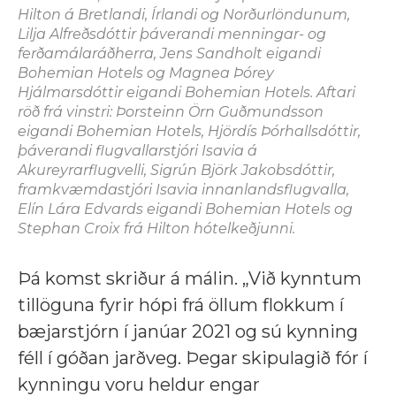
Hilton á Bretlandi, Írlandi og Norðurlöndunum,
Lilja Alfreðsdóttir þáverandi menningar- og
ferðamálaráðherra, Jens Sandholt eigandi
Bohemian Hotels og Magnea Þórey
Hjálmarsdóttir eigandi Bohemian Hotels. Aftari
röð frá vinstri: Þorsteinn Örn Guðmundsson
eigandi Bohemian Hotels, Hjördís Þórhallsdóttir,
þáverandi flugvallarstjóri Isavia á
Akureyrarflugvelli, Sigrún Björk Jakobsdóttir,
framkvæmdastjóri Isavia innanlandsflugvalla,
Elín Lára Edvards eigandi Bohemian Hotels og
Stephan Croix frá Hilton hótelkeðjunni.
Þá komst skriður á málin. „Við kynntum
tillöguna fyrir hópi frá öllum flokkum í
bæjarstjórn í janúar 2021 og sú kynning
féll í góðan jarðveg. Þegar skipulagið fór í
kynningu voru heldur engar