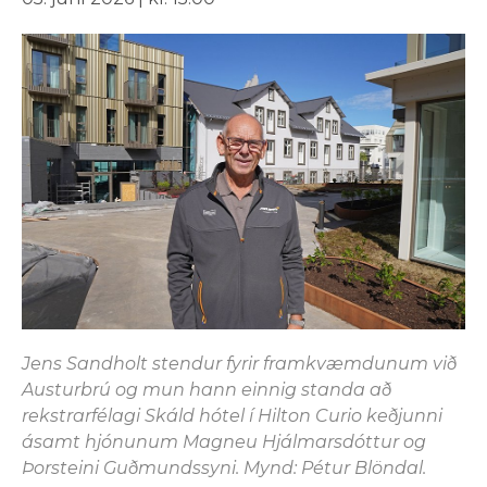
Jens Sandholt stendur fyrir framkvæmdunum við
Austurbrú og mun hann einnig standa að
rekstrarfélagi Skáld hótel í Hilton Curio keðjunni
ásamt hjónunum Magneu Hjálmarsdóttur og
Þorsteini Guðmundssyni. Mynd: Pétur Blöndal.