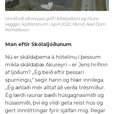
Unnið við að steypa gólf í bílakjallara og hluta
veggja í kjallaranum í apríl 2022. Mynd: Axel Darri
Þórhallsson
Man eftir Skólaljóðunum
Nú er skáldaþema á hótelinu í þessum
mikla skáldabæ Akureyri – er Jens hrifinn
af ljóðum? „Ég beið eftir þessari
spurningu,“ segir hann og hlær innilega.
„Ég ætlaði mér alltaf að verða trésmiður.
Ég lærði raunar bæði húsgagnasmíði og
húsasmíði, því ég vildi geta reist hús og
gert innréttingar fyrir sjálfan mig. Þegar