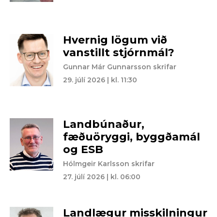
Hvernig lögum við
vanstillt stjórnmál?
Gunnar Már Gunnarsson skrifar
29. júlí 2026 | kl. 11:30
Landbúnaður,
fæðuöryggi, byggðamál
og ESB
Hólmgeir Karlsson skrifar
27. júlí 2026 | kl. 06:00
Landlægur misskilningur