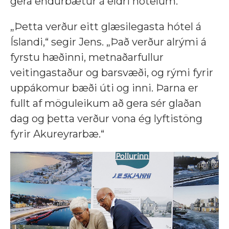
gera endurbætur á eldri hótelum.
„Þetta verður eitt glæsilegasta hótel á
Íslandi,“ segir Jens. „Það verður alrými á
fyrstu hæðinni, metnaðarfullur
veitingastaður og barsvæði, og rými fyrir
uppákomur bæði úti og inni. Þarna er
fullt af möguleikum að gera sér glaðan
dag og þetta verður vona ég lyftistöng
fyrir Akureyrarbæ.“