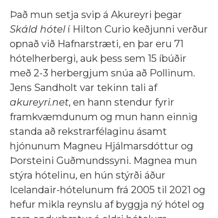
Það mun setja svip á Akureyri þegar
Skáld hótel
í Hilton Curio keðjunni verður
opnað við Hafnarstræti, en þar eru 71
hótelherbergi, auk þess sem 15 íbúðir
með 2-3 herbergjum snúa að Pollinum.
Jens Sandholt var tekinn tali af
akureyri.net
, en hann stendur fyrir
framkvæmdunum og mun hann einnig
standa að rekstrarfélaginu ásamt
hjónunum Magneu Hjálmarsdóttur og
Þorsteini Guðmundssyni. Magnea mun
stýra hótelinu, en hún stýrði áður
Icelandair-hótelunum frá 2005 til 2021 og
hefur mikla reynslu af byggja ný hótel og