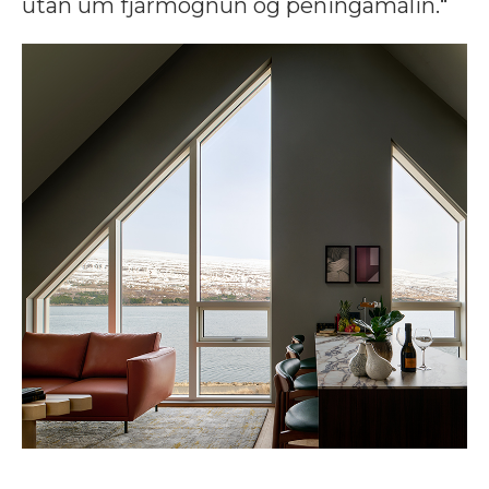
utan um fjármögnun og peningamálin.“