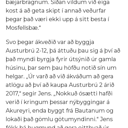
bæjarbragnum. Síðan vildum við eiga
kost á að geta skipt í annað veðurfar
þegar það væri ekki upp á sitt besta í
Mosfellsbæ.“
Svo þegar ákveðið var að byggja
Austurbrú 2-12, þá áttuðu þau sig á því að
það myndi byrgja fyrir útsýnið úr gamla
húsinu, þar sem þau höfðu notið sín um
helgar. „Úr varð að við ákváðum að gera
atlögu að því að kaupa Austurbrú 2 árið
2017,“ segir Jens. „Nokkuð ósætti hafði
verið í kringum þessar nýbyggingar á
Akureyri, enda byggt frá Bautanum og
lokaði það gömlu götumyndinni.“ Jens
fékk þá hugmynd að gera eitthvað úr