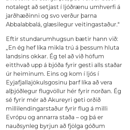
notalegt að setjast í ljóðrænu umhverfi á
jarðhæðinni og svo verður þarna
Abbalabbalá, glæsilegur veitingastaður.“
Eftir stundarumhugsun bætir hann við:
„En ég hef líka mikla trú á þessum hluta
landsins okkar. Ég tel að við höfum
eitthvað upp á bjóða fyrir gesti alls staðar
úr heiminum. Eins og kom í ljós í
Eyjafjallajökulsgosinu þarf líka að vera
alþjóðlegur flugvöllur hér fyrir norðan. Ég
sé fyrir mér að Akureyri geti orðið
millilendingarstaður fyrir flug á milli
Evrópu og annarra staða – og þá er
nauðsynleg byrjun að fjölga góðum