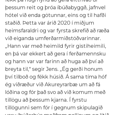
þessum reit og þróa íbúðabyggð, jafnvel
hótel við enda götunnar, eins og til hafði
staðið. Þetta var árið 2020 í miðjum
heimsfaraldri og var fyrsta skrefið að ræða
við eiganda umferðarmiðstöðvarinnar.
„Hann var með heimild fyrir gistiheimili,
en þá var ekkert að gera í ferðamennsku
og hann var var farinn að huga að því að
breyta til,“ segir Jens. „Ég gerði honum
því tilboð og fékk húsið. Á sama tíma hóf
ég viðræður við Akureyrarbæ um að fá
lóðina og fór það svo að við komum með
tillögu að þessum kjarna. Í fyrstu
tillögunni sem fór í gegnum skipulagið