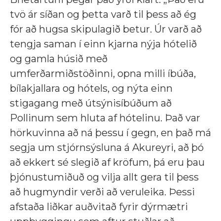
tvö ár síðan og þetta varð til þess að ég
fór að hugsa skipulagið betur. Úr varð að
tengja saman í einn kjarna nýja hótelið
og gamla húsið með
umferðarmiðstöðinni, opna milli íbúða,
bílakjallara og hótels, og nýta einn
stigagang með útsýnisíbúðum að
Pollinum sem hluta af hótelinu. Það var
hörkuvinna að ná þessu í gegn, en það má
segja um stjórnsýsluna á Akureyri, að þó
að ekkert sé slegið af kröfum, þá eru þau
þjónustumiðuð og vilja allt gera til þess
að hugmyndir verði að veruleika. Þessi
afstaða liðkar auðvitað fyrir dýrmætri