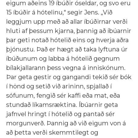
eigum aðeins 19 íbúðir óseldar, og svo eru
15 íbúðir á hótelinu,“ segir Jens. „Við
leggjum upp með að allar íbúðirnar verði
hluti af þessum kjarna, þannig að íbúarnir
þar geti notað hótelið eins og hverja aðra
þjónustu. Það er hægt að taka lyftuna úr
íbúðunum og labba á hótelið gegnum
bílakjallarann þess vegna á inniskónum.
Þar geta gestir og gangandi tekið sér bók
í hönd og setið við arininn, spjallað í
sófunum, fengið sér kaffi eða mat, eða
stundað líkamsræktina. Íbúarnir geta
jafnvel hringt í hótelið og pantað sér
morgunverð. Þannig að við eigum von á
að þetta verði skemmtilegt og