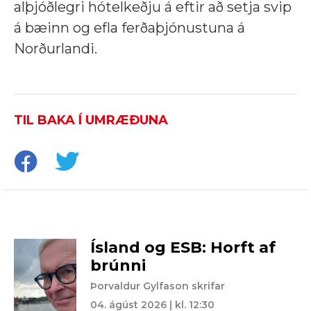
alþjóðlegri hótelkeðju á eftir að setja svip
á bæinn og efla ferðaþjónustuna á
Norðurlandi.
TIL BAKA Í UMRÆÐUNA
Ísland og ESB: Horft af
brúnni
Þorvaldur Gylfason skrifar
04. ágúst 2026 | kl. 12:30