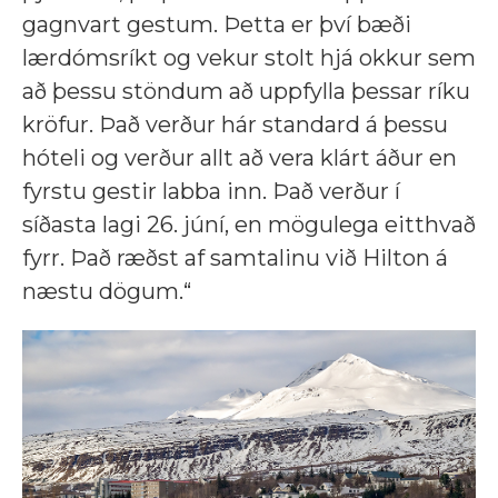
gagnvart gestum. Þetta er því bæði
lærdómsríkt og vekur stolt hjá okkur sem
að þessu stöndum að uppfylla þessar ríku
kröfur. Það verður hár standard á þessu
hóteli og verður allt að vera klárt áður en
fyrstu gestir labba inn. Það verður í
síðasta lagi 26. júní, en mögulega eitthvað
fyrr. Það ræðst af samtalinu við Hilton á
næstu dögum.“