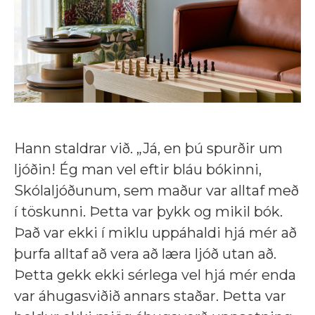
Hann staldrar við. „Já, en þú spurðir um
ljóðin! Ég man vel eftir bláu bókinni,
Skólaljóðunum, sem maður var alltaf með
í töskunni. Þetta var þykk og mikil bók.
Það var ekki í miklu uppáhaldi hjá mér að
þurfa alltaf að vera að læra ljóð utan að.
Þetta gekk ekki sérlega vel hjá mér enda
var áhugasviðið annars staðar. Þetta var