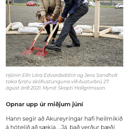
Hjónin Elín Lára Edvardsdóttir og Jens Sandholt
taka fyrstu skóflustunguna við Austurbrú 27.
ágúst árið 2021. Mynd: Skapti Hallgrímsson.
Opnar upp úr miðjum júní
Hann segir að Akureyringar hafi heilmikið
á hótelið að sækja. „Já, það verður bæði