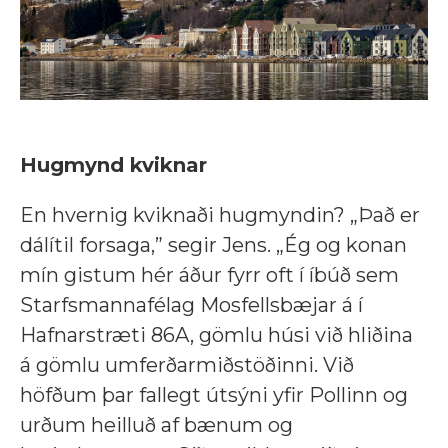
Hugmynd kviknar
En hvernig kviknaði hugmyndin? „Það er
dálítil forsaga,” segir Jens. „Ég og konan
mín gistum hér áður fyrr oft í íbúð sem
Starfsmannafélag Mosfellsbæjar á í
Hafnarstræti 86A, gömlu húsi við hliðina
á gömlu umferðarmiðstöðinni. Við
höfðum þar fallegt útsýni yfir Pollinn og
urðum heilluð af bænum og