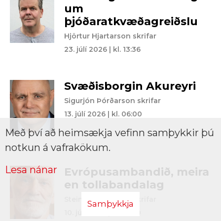
um
þjóðaratkvæðagreiðslu
Hjörtur Hjartarson skrifar
23. júlí 2026 | kl. 13:36
Svæðisborgin Akureyri
Sigurjón Þórðarson skrifar
13. júlí 2026 | kl. 06:00
Með því að heimsækja vefinn samþykkir þú
notkun á vafrakökum.
Lesa nánar
Evrópusambandið, meira
en tollabandalag
Steinar Harðarson skrifar
Samþykkja
10. júlí 2026 | kl. 18:00