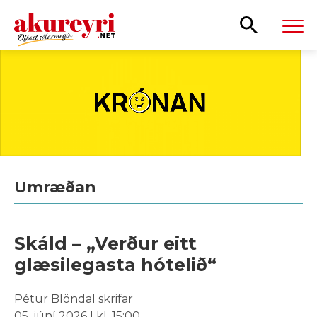
Leita
Umræðan
Skáld – „Verður eitt
glæsilegasta hótelið“
Pétur Blöndal skrifar
05. júní 2026 | kl. 15:00