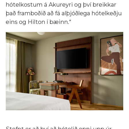
hótelkostum á Akureyri og því breikkar
það framboðið að fá alþjóðlega hótelkeðju
eins og Hilton í bæinn.“
Stefnt er að því að hótelið opni upp úr