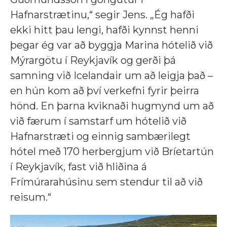
Hafnarstrætinu,“ segir Jens. „Ég hafði
ekki hitt þau lengi, hafði kynnst henni
þegar ég var að byggja Marina hótelið við
Mýrargötu í Reykjavík og gerði þá
samning við Icelandair um að leigja það –
en hún kom að því verkefni fyrir þeirra
hönd. En þarna kviknaði hugmynd um að
við færum í samstarf um hótelið við
Hafnarstræti og einnig sambærilegt
hótel með 170 herbergjum við Bríetartún
í Reykjavík, fast við hliðina á
Frímúrarahúsinu sem stendur til að við
reisum.“