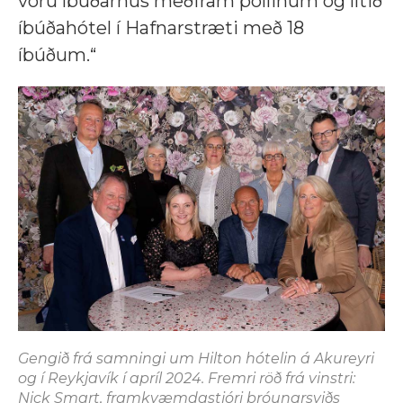
voru íbúðarhús meðfram pollinum og lítið
íbúðahótel í Hafnarstræti með 18
íbúðum.“
Gengið frá samningi um Hilton hótelin á Akureyri
og í Reykjavík í apríl 2024. Fremri röð frá vinstri:
Nick Smart, framkvæmdastjóri þróunarsviðs