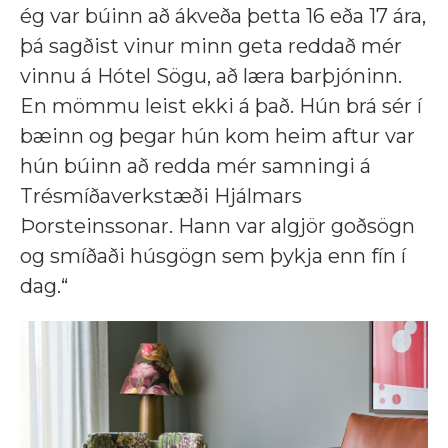
ég var búinn að ákveða þetta 16 eða 17 ára,
þá sagðist vinur minn geta reddað mér
vinnu á Hótel Sögu, að læra barþjóninn.
En mömmu leist ekki á það. Hún brá sér í
bæinn og þegar hún kom heim aftur var
hún búinn að redda mér samningi á
Trésmíðaverkstæði Hjálmars
Þorsteinssonar. Hann var algjör goðsögn
og smíðaði húsgögn sem þykja enn fín í
dag.“