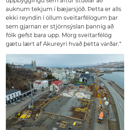
uppbyggingu sem aftur stuðlar að
auknum tekjum í bæjarsjóð. Þetta er alls
ekki reyndin í öllum sveitarfélögum þar
sem gjarnan er stjórnsýslan þannig að
fólk gefst bara upp. Mörg sveitarfélög
gætu lært af Akureyri hvað þetta varðar.“