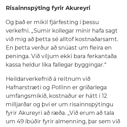
Risainnspýting fyrir Akureyri
Og það er mikil fjárfesting í þessu
verkefni. „Sumir kollegar mínir hafa sagt
við mig að þetta sé alltof kostnaðarsamt.
En þetta verður að snúast um fleira en
peninga. Við viljum ekki bara ferkantaða
kassa heldur líka fallegar byggingar.“
Heildarverkefnið á reitnum við
Hafnarstræti og Pollinn er gríðarlega
umfangsmikið, kostnaður er hátt í 12
milljarðar og því er um risainnspýtingu
fyrir Akureyri að ræða. „Við erum að tala
um 49 íbúðir fyrir almenning, þar sem við