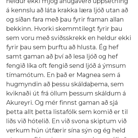
heldur ekki mjög áhugaverð uppsetning
á kennslu að láta krakka læra ljóð utan að
og síðan fara með þau fyrir framan allan
bekkinn. Hvorki skemmtilegt fyrir þau
sem voru með sviðsskrekk en heldur ekki
fyrir þau sem þurftu að hlusta. Ég hef
samt gaman að því að lesa ljóð og hef
fengið líka oft fengið send ljóð á ýmsum
tímamótum. En það er Magnea sem á
hugmyndin að þessu skáldaþema, sem
kviknaði út frá öllum þessum skáldum á
Akureyri. Og mér finnst gaman að sjá
þetta allt þetta listafólk sem komið er til
liðs við hótelið. En við svona skiptum við
verkum hún útfærir sína sýn og ég held