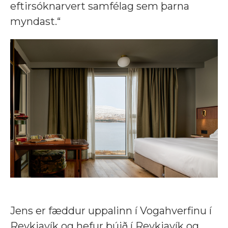
eftirsóknarvert samfélag sem þarna
myndast.“
Jens er fæddur uppalinn í Vogahverfinu í
Reykjavík og hefur búið í Reykjavík og