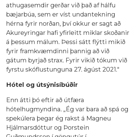
athugasemdir gerðar við það af hálfu
bæjarbúa, sem er víst undantekning
hérna fyrir norðan, því okkur er sagt að
Akureyringar hafi yfirleitt miklar skoðanir
á þessum málum. Þessi sátt flýtti mikið
fyrir framkvæmdinni þannig að við
gátum byrjað strax. Fyrir vikið tókum við
fyrstu skóflustunguna 27. ágúst 2021.“
Hótel og útsýnisíbúðir
Enn átti þó eftir að útfæra
hótelhugmyndina. „Ég var bara að spá og
spekúlera þegar ég rakst á Magneu
Hjálmarsdóttur og Þorstein
Guðmundsson í göngutúr í