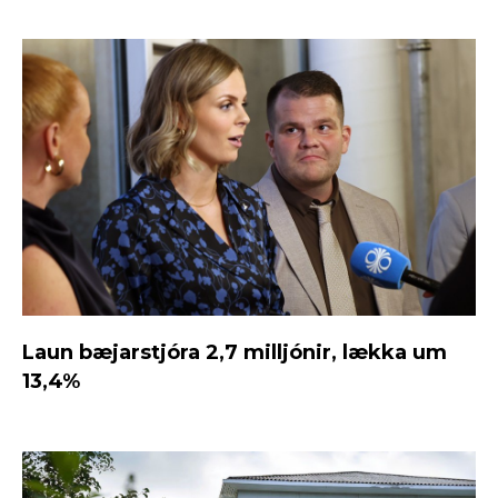
Laun bæjarstjóra 2,7 milljónir, lækka um
13,4%