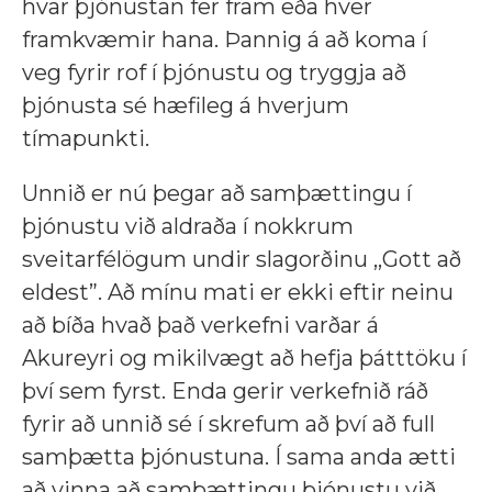
hvar þjónustan fer fram eða hver
framkvæmir hana. Þannig á að koma í
veg fyrir rof í þjónustu og tryggja að
þjónusta sé hæfileg á hverjum
tímapunkti.
Unnið er nú þegar að samþættingu í
þjónustu við aldraða í nokkrum
sveitarfélögum undir slagorðinu ,,Gott að
eldest”. Að mínu mati er ekki eftir neinu
að bíða hvað það verkefni varðar á
Akureyri og mikilvægt að hefja þátttöku í
því sem fyrst. Enda gerir verkefnið ráð
fyrir að unnið sé í skrefum að því að full
samþætta þjónustuna. Í sama anda ætti
að vinna að samþættingu þjónustu við