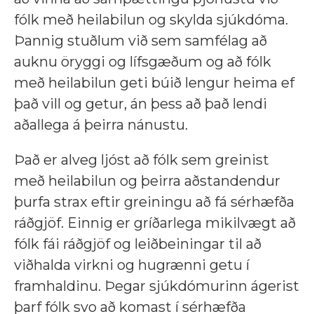
fólk með heilabilun og skylda sjúkdóma.
Þannig stuðlum við sem samfélag að
auknu öryggi og lífsgæðum og að fólk
með heilabilun geti búið lengur heima ef
það vill og getur, án þess að það lendi
aðallega á þeirra nánustu.
Það er alveg ljóst að fólk sem greinist
með heilabilun og þeirra aðstandendur
þurfa strax eftir greiningu að fá sérhæfða
ráðgjöf. Einnig er gríðarlega mikilvægt að
fólk fái ráðgjöf og leiðbeiningar til að
viðhalda virkni og hugrænni getu í
framhaldinu. Þegar sjúkdómurinn ágerist
þarf fólk svo að komast í sérhæfða