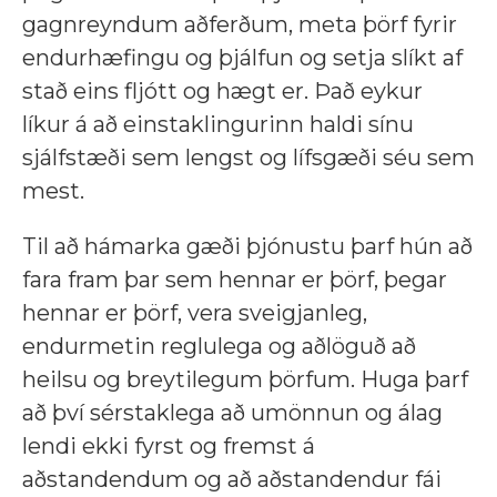
gagnreyndum aðferðum, meta þörf fyrir
endurhæfingu og þjálfun og setja slíkt af
stað eins fljótt og hægt er. Það eykur
líkur á að einstaklingurinn haldi sínu
sjálfstæði sem lengst og lífsgæði séu sem
mest.
Til að hámarka gæði þjónustu þarf hún að
fara fram þar sem hennar er þörf, þegar
hennar er þörf, vera sveigjanleg,
endurmetin reglulega og aðlöguð að
heilsu og breytilegum þörfum. Huga þarf
að því sérstaklega að umönnun og álag
lendi ekki fyrst og fremst á
aðstandendum og að aðstandendur fái