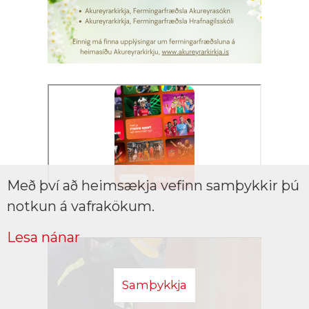
Með því að heimsækja vefinn samþykkir þú
notkun á vafrakökum.
Lesa nánar
Samþykkja