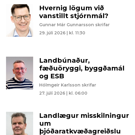
Hvernig lögum við
vanstillt stjórnmál?
Gunnar Már Gunnarsson skrifar
29. júlí 2026 | kl. 11:30
Landbúnaður,
fæðuöryggi, byggðamál
og ESB
Hólmgeir Karlsson skrifar
27. júlí 2026 | kl. 06:00
Landlægur misskilningur
um
þjóðaratkvæðagreiðslu