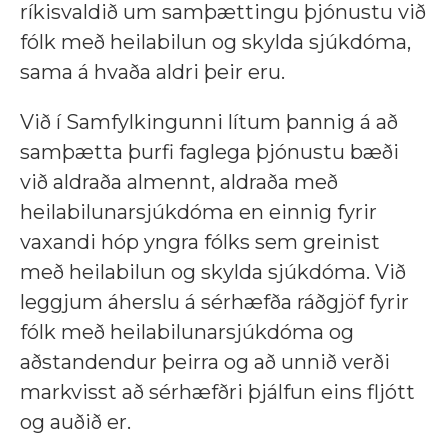
ríkisvaldið um samþættingu þjónustu við
fólk með heilabilun og skylda sjúkdóma,
sama á hvaða aldri þeir eru.
Við í Samfylkingunni lítum þannig á að
samþætta þurfi faglega þjónustu bæði
við aldraða almennt, aldraða með
heilabilunarsjúkdóma en einnig fyrir
vaxandi hóp yngra fólks sem greinist
með heilabilun og skylda sjúkdóma. Við
leggjum áherslu á sérhæfða ráðgjöf fyrir
fólk með heilabilunarsjúkdóma og
aðstandendur þeirra og að unnið verði
markvisst að sérhæfðri þjálfun eins fljótt
og auðið er.