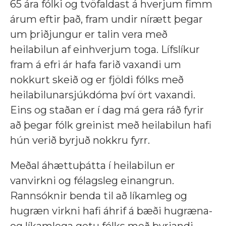
65 ára fólki og tvöfaldast á hverjum fimm
árum eftir það, fram undir nírætt þegar
um þriðjungur er talin vera með
heilabilun af einhverjum toga. Lífslíkur
fram á efri ár hafa farið vaxandi um
nokkurt skeið og er fjöldi fólks með
heilabilunarsjúkdóma því ört vaxandi.
Eins og staðan er í dag má gera ráð fyrir
að þegar fólk greinist með heilabilun hafi
hún verið byrjuð nokkru fyrr.
Meðal áhættuþátta í heilabilun er
vanvirkni og félagsleg einangrun.
Rannsóknir benda til að líkamleg og
hugræn virkni hafi áhrif á bæði hugræna-