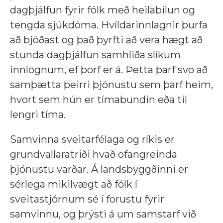
dagþjálfun fyrir fólk með heilabilun og
tengda sjúkdóma. Hvíldarinnlagnir þurfa
að bjóðast og það þyrfti að vera hægt að
stunda dagþjálfun samhliða slíkum
innlögnum, ef þörf er á. Þetta þarf svo að
samþætta þeirri þjónustu sem þarf heim,
hvort sem hún er tímabundin eða til
lengri tíma.
Samvinna sveitarfélaga og ríkis er
grundvallaratriði hvað ofangreinda
þjónustu varðar. Á landsbyggðinni er
sérlega mikilvægt að fólk í
sveitastjórnum sé í forustu fyrir
samvinnu, og þrýsti á um samstarf við