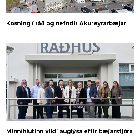
Kosning í ráð og nefndir Akureyrarbæjar
Minnihlutinn vildi auglýsa eftir bæjarstjóra