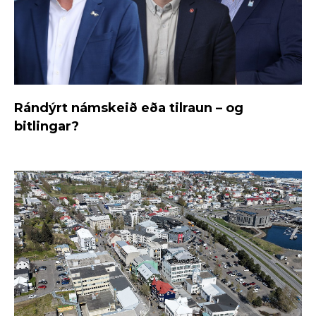
Rándýrt námskeið eða tilraun – og
bitlingar?