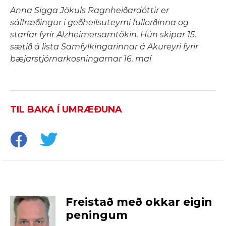
Anna Sigga Jökuls Ragnheiðardóttir er
sálfræðingur í geðheilsuteymi fullorðinna og
starfar fyrir Alzheimersamtökin. Hún skipar 15.
sætið á lista Samfylkingarinnar á Akureyri fyrir
bæjarstjórnarkosningarnar 16. maí
TIL BAKA Í UMRÆÐUNA
Freistað með okkar eigin
peningum