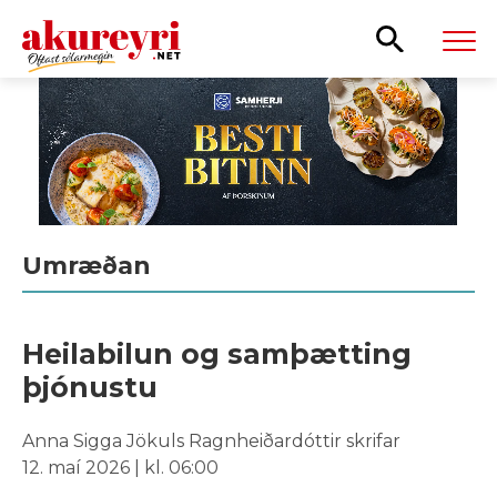
Leita
Umræðan
Heilabilun og samþætting
þjónustu
Anna Sigga Jökuls Ragnheiðardóttir skrifar
12. maí 2026 | kl. 06:00