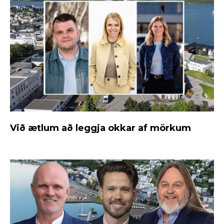
Við ætlum að leggja okkar af mörkum