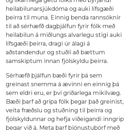
og líkamlega getu fólks með byrjandi
heilabilunarsjúkdóma og auki lífsgæði
þeirra til muna. Einnig benda rannsóknir
til að sérhæfð dagþjálfun fyrir fólk með
heilabilun á miðlungs alvarlegu stigi auki
lífsgæði þeirra, dragi úr álagi á
aðstandendur og stuðli að bættum
samskiptum innan fjölskyldu þeirra.
Sérhæfð þjálfun bæði fyrir þá sem
greinast snemma á ævinni en einnig þá
sem eldri eru, er því gríðarlega mikilvæg.
Bæði þarf að grípa fólk þegar það greinist,
veita fræðslu og stuðning til þeirra og
fjölskyldunnar og hefja viðeigandi inngrip
þegar við á. Meta þarf þjónustuþörf með