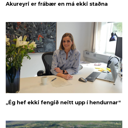
Akureyri er frábær en má ekki staðna
„Ég hef ekki fengið neitt upp í hendurnar“