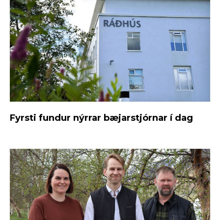
Fyrsti fundur nýrrar bæjarstjórnar í dag