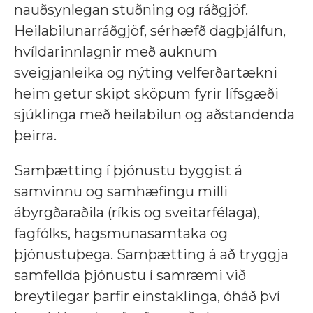
nauðsynlegan stuðning og ráðgjöf.
Heilabilunarráðgjöf, sérhæfð dagþjálfun,
hvíldarinnlagnir með auknum
sveigjanleika og nýting velferðartækni
heim getur skipt sköpum fyrir lífsgæði
sjúklinga með heilabilun og aðstandenda
þeirra.
Samþætting í þjónustu byggist á
samvinnu og samhæfingu milli
ábyrgðaraðila (ríkis og sveitarfélaga),
fagfólks, hagsmunasamtaka og
þjónustuþega. Samþætting á að tryggja
samfellda þjónustu í samræmi við
breytilegar þarfir einstaklinga, óháð því