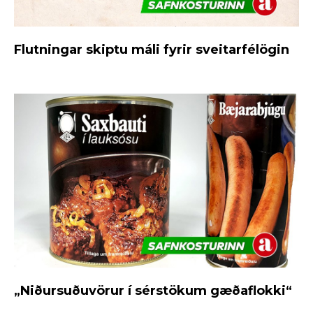
Flutningar skiptu máli fyrir sveitarfélögin
„Niðursuðuvörur í sérstökum gæðaflokki“