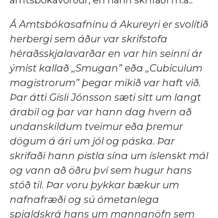
amtsbókavörður, en hann skrifaði m.a.:
Á Amtsbókasafninu á Akureyri er svolítið
herbergi sem áður var skrifstofa
héraðsskjalavarðar en var hin seinni ár
ýmist kallað ,,Smugan” eða ,,Cubiculum
magistrorum” þegar mikið var haft við.
Þar átti Gísli Jónsson sæti sitt um langt
árabil og þar var hann dag hvern að
undanskildum tveimur eða þremur
dögum á ári um jól og páska. Þar
skrifaði hann pistla sína um íslenskt mál
og vann að öðru því sem hugur hans
stóð til. Þar voru þykkar bækur um
nafnafræði og sú ómetanlega
spjaldskrá hans um mannanöfn sem