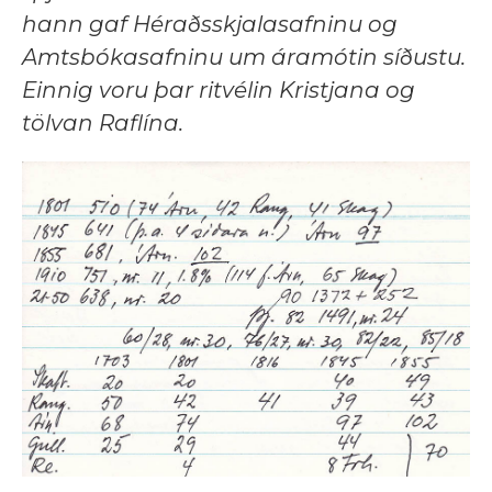
hann gaf Héraðsskjalasafninu og
Amtsbókasafninu um áramótin síðustu.
Einnig voru þar ritvélin Kristjana og
tölvan Raflína.