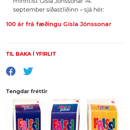
minntist Gísla Jónssonar 14.
september síðastliðinn – sjá hér:
100 ár frá fæðingu Gísla Jónssonar
TIL BAKA Í YFIRLIT
Tengdar fréttir