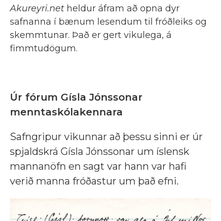
Akureyri.net
heldur áfram að opna dyr
safnanna í bænum lesendum til fróðleiks og
skemmtunar. Það er gert vikulega, á
fimmtudögum.
Úr fórum Gísla Jónssonar
menntaskólakennara
Safngripur vikunnar að þessu sinni er úr
spjaldskrá Gísla Jónssonar um íslensk
mannanöfn en sagt var hann var hafi
verið manna fróðastur um það efni.