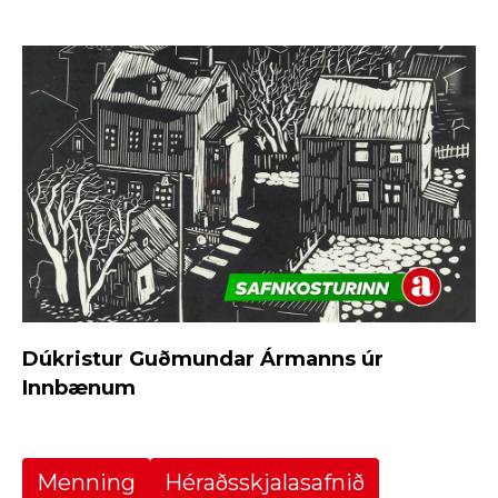
Dúkristur Guðmundar Ármanns úr
Innbænum
Menning
Héraðsskjalasafnið