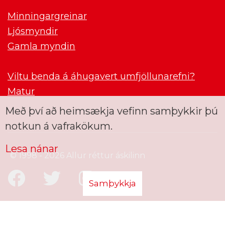
Minningargreinar
Ljósmyndir
Gamla myndin
Viltu benda á áhugavert umfjöllunarefni?
Matur
Með því að heimsækja vefinn samþykkir þú
notkun á vafrakökum.
Lesa nánar
© 1998 - 2026 Allur réttur áskilinn
Samþykkja