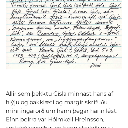
Allir sem þekktu Gísla minnast hans af
hlýju og þakklæti og margir skrifuðu
minningarorð um hann þegar hann lést.
Einn þeirra var Hólmkell Hreinsson,