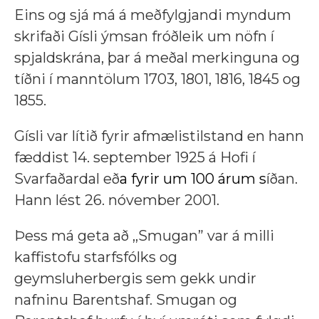
Eins og sjá má á meðfylgjandi myndum
skrifaði Gísli ýmsan fróðleik um nöfn í
spjaldskrána, þar á meðal merkinguna og
tíðni í manntölum 1703, 1801, 1816, 1845 og
1855.
Gísli var lítið fyrir afmælistilstand en hann
fæddist 14. september 1925 á Hofi í
Svarfaðardal eð
a fyrir um 100 árum s
íðan.
Hann lést 26. nóvember 2001.
Þess má geta að ,,Smugan” var á milli
kaffistofu starfsfólks og
geymsluherbergis sem gekk undir
nafninu Barentshaf. Smugan og