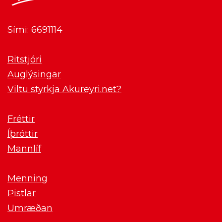
Sími: 6691114
Ritstjóri
Auglýsingar
Viltu styrkja Akureyri.net?
Fréttir
Íþróttir
Mannlíf
Menning
Pistlar
Umræðan