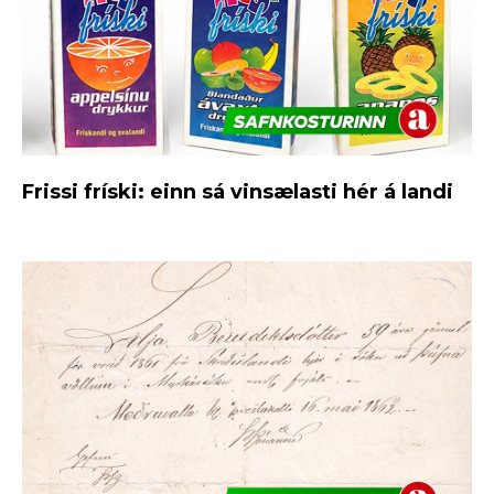
Frissi fríski: einn sá vinsælasti hér á landi