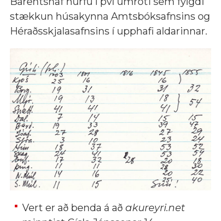
Barentshaf hurfu í því umróti sem fylgdi
stækkun húsakynna Amtsbóksafnsins og
Héraðsskjalasafnsins í upphafi aldarinnar.
Vert er að benda á að
akureyri.net