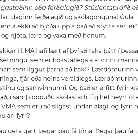
gastaðinn eða ferðalagið? Stúdentsprófið e
lan daginn ferðalagið og skólagönguna! Gula
m á ekki að bjóða upp á það að stytta sér leið
 og njóta, læra og vaxa með honum.
akkar í LMA hafi lært af því að taka þátt í þessa
setningu, sem er bókstaflega á atvinnumannal
nnan sem liggur þarna að baki? Lærdómurinn 
ininga, fjár eða neins veraldlegs. Lærdómurinn 
ustinu og samvinnunni. Og það er erfitt fyrir k
ð, í samþjöppuðu skólastarfi. Ég hef heyrt óta
VMA sem eru að sligast undan álagi, og fyrir 
u ári fyrr?
u geta gert, þegar þau fá tíma. Þegar þau fá 