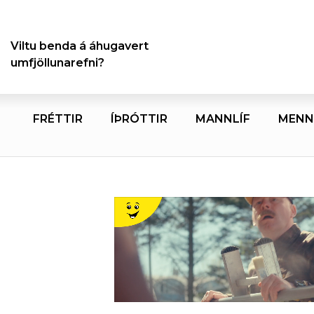
Viltu benda á áhugavert
umfjöllunarefni?
FRÉTTIR
ÍÞRÓTTIR
MANNLÍF
MENN