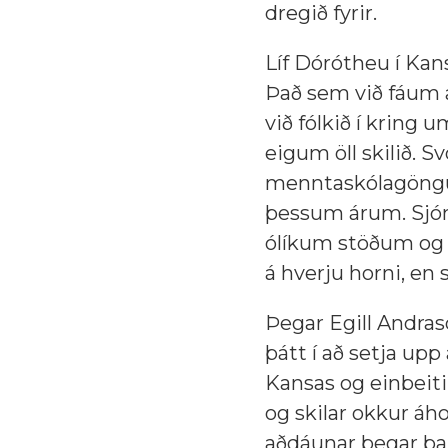
dregið fyrir.
Líf Dórótheu í Kansa
Það sem við fáum a
við fólkið í kring
eigum öll skilið. 
menntaskólagönguna,
þessum árum. Sjónd
ólíkum stöðum og v
á hverju horni, en s
Þegar Egill Andras
þátt í að setja upp
Kansas og einbeiti
og skilar okkur áh
aðdáunar þegar þau 