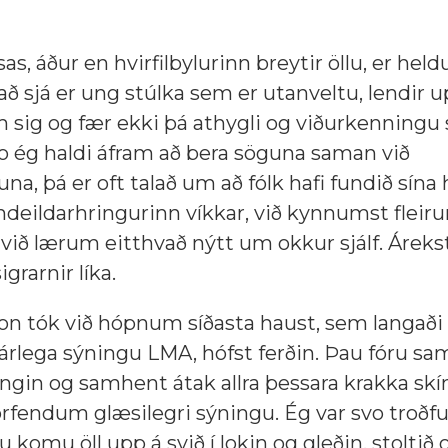
s, áður en hvirfilbylurinn breytir öllu, er heldur
ð sjá er ung stúlka sem er utanveltu, lendir u
 um sig og fær ekki þá athygli og viðurkenningu
Svo ég haldi áfram að bera söguna saman við
 þá er oft talað um að fólk hafi fundið sína h
eildarhringurinn víkkar, við kynnumst fleirum
ið lærum eitthvað nýtt um okkur sjálf. Árekst
igrarnir líka.
on tók við hópnum síðasta haust, sem langaði 
 árlega sýningu LMA, hófst ferðin. Þau fóru sa
ngin og samhent átak allra þessara krakka skín
orfendum glæsilegri sýningu. Ég var svo troðfu
komu öll upp á svið í lokin og gleðin, stoltið 