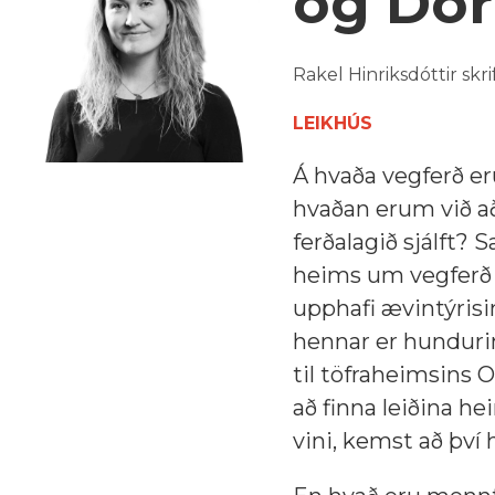
og Dór
Rakel Hinriksdóttir skr
LEIKHÚS
Á hvaða vegferð er
hvaðan erum við a
ferðalagið sjálft? 
heims um vegferð 
upphafi ævintýrisi
hennar er hundurin
til töfraheimsins 
að finna leiðina he
vini, kemst að því 