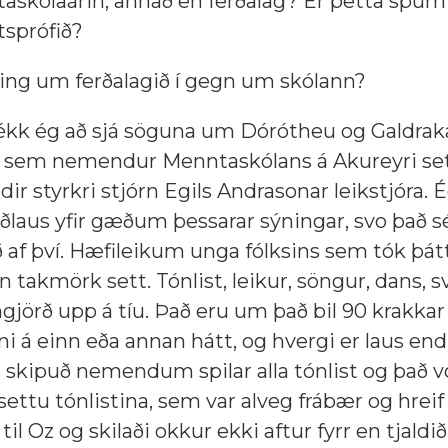
askólaárin, annað en ferðalag? Er þetta spur
sprófið?
ing um ferðalagið í gegn um skólann?
ékk ég að sjá söguna um Dórótheu og Galdraka
þar sem nemendur Menntaskólans á Akureyri se
ir styrkri stjórn Egils Andrasonar leikstjóra. É
ðlaus yfir gæðum þessarar sýningar, svo það s
ð af því. Hæfileikum unga fólksins sem tók þát
n takmörk sett. Tónlist, leikur, söngur, dans, 
gjörð upp á tíu. Það eru um það bil 90 krakka
á einn eða annan hátt, og hvergi er laus endi.
 skipuð nemendum spilar alla tónlist og það v
ttu tónlistina, sem var alveg frábær og hreif
il Oz og skilaði okkur ekki aftur fyrr en tjaldið