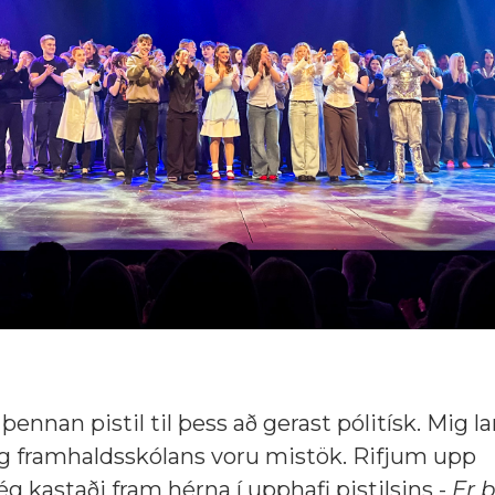
þennan pistil til þess að gerast pólitísk. Mig l
ng framhaldsskólans voru mistök. Rifjum upp
 kastaði fram hérna í upphafi pistilsins -
Er 