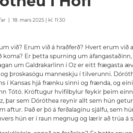
ótheu í Hofi
ifar
18. mars 2025 | kl. 11:30
um við? Erum við á hraðferð? Hvert erum við a
ð koma? Er þetta spurning um áfangastaðinn,
Sagan um Galdrakarlinn í Oz er eitt frægasta æv
og þroskasögu manneskju í tilverunni. Dóróth
ns í Kansas hjá frænku sinni og frænda, og eini
n Tótó. Kröftugur hvifilbylur feykir þeim ein
Oz, þar sem Dóróthea reynir allt sem hún getur 
im aftur. Það er þó á ferðalaginu sjálfu, sem h
hvers hún er í raun megnug og lærir að trúa á sj