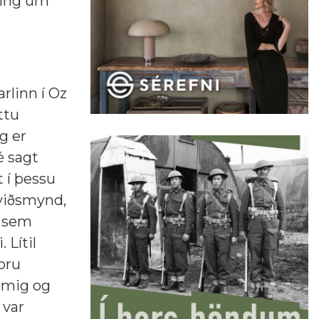
ning um
rlinn í Oz
ttu
g er
é sagt
t í þessu
sviðsmynd,
r sem
 Lítil
oru
 mig og
 var