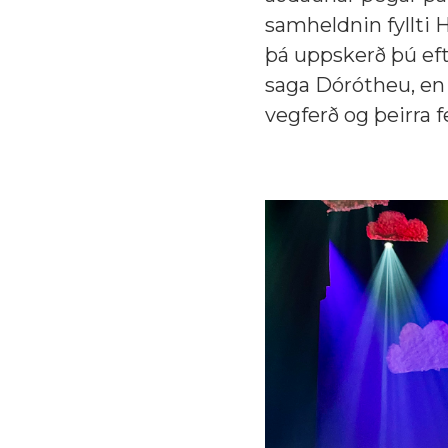
samheldnin fyllti 
þá uppskerð þú ef
saga Dórótheu, en 
vegferð og þeirra 