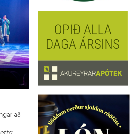
angar að
þetta