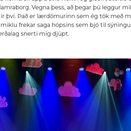
Hamraborg. Vegna þess, að þegar þú leggur mik
tir því. Það er lærdómurinn sem ég tók með m
miklu frekar saga hópsins sem bjó til sýningu
ferðalag snerti mig djúpt.