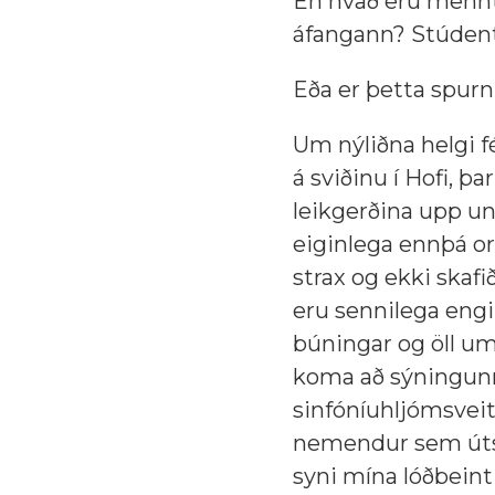
En hvað eru mennt
áfangann? Stúdent
Eða er þetta spurn
Um nýliðna helgi f
á sviðinu í Hofi, 
leikgerðina upp und
eiginlega ennþá or
strax og ekki skafi
eru sennilega engi
búningar og öll um
koma að sýningunni 
sinfóníuhljómsveit
nemendur sem útse
syni mína lóðbeint t