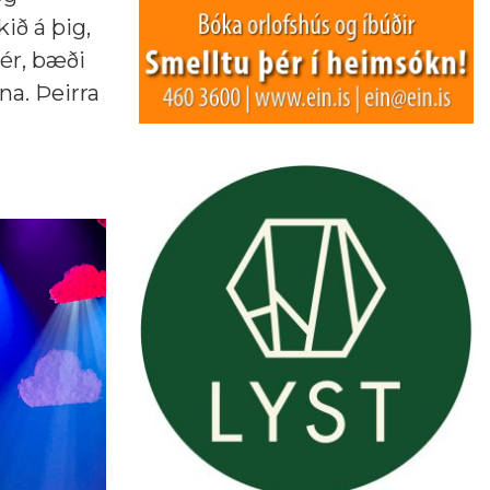
ið á þig,
ér, bæði
na. Þeirra