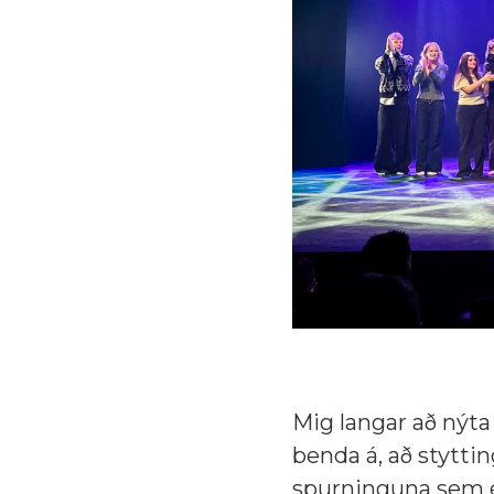
Mig langar að nýta 
benda á, að stytti
spurninguna sem ég