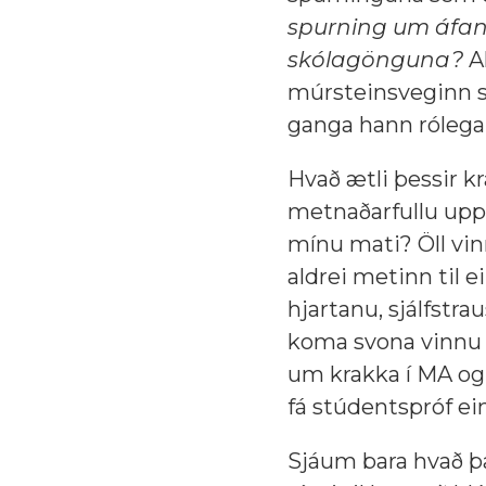
spurning um áfan
skólagönguna?
Al
múrsteinsveginn se
ganga hann rólega
Hvað ætli þessir kr
metnaðarfullu upp
mínu mati? Öll vi
aldrei metinn til e
hjartanu, sjálfstra
koma svona vinnu a
um krakka í MA og 
fá stúdentspróf ein
Sjáum bara hvað þa