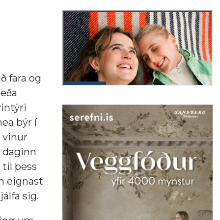
ð fara og
 eða
intýri
ea býr í
 vinur
n daginn
til þess
ún eignast
álfa sig.