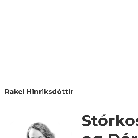
Rakel Hinriksdóttir
Stórko