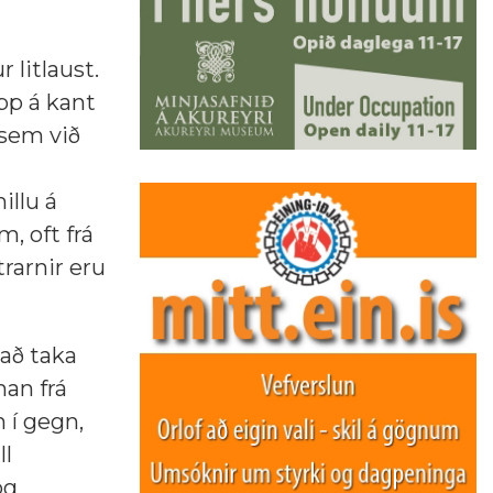
 litlaust.
pp á kant
 sem við
illu á
, oft frá
rarnir eru
að taka
man frá
 í gegn,
ll
og