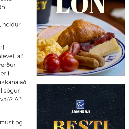
ða
, heldur
ri
eveli að
verður
er í
rakkana að
l sögur
hvað? Að
traust og