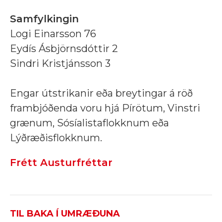
Samfylkingin
Logi Einarsson 76
Eydís Ásbjörnsdóttir 2
Sindri Kristjánsson 3
Engar útstrikanir eða breytingar á röð
frambjóðenda voru hjá Pírötum, Vinstri
grænum, Sósíalistaflokknum eða
Lýðræðisflokknum.
Frétt Austurfréttar
TIL BAKA Í UMRÆÐUNA