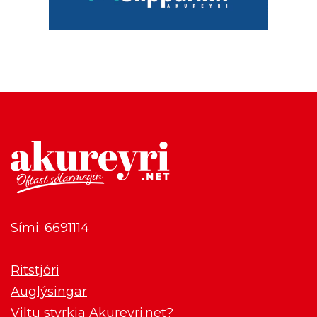
Sími: 6691114
Ritstjóri
Auglýsingar
Viltu styrkja Akureyri.net?