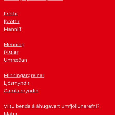
Fréttir
Íþróttir
Mannlíf
Menning
Pistlar
Umræðan
Minningargreinar
Ljósmyndir
Gamla myndin
Viltu benda á áhugavert umfjöllunarefni?
Matur