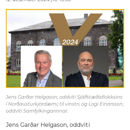
Jens Garðar Helgason, oddviti Sjálfstæðisflokksins
í Norðausturkjördæmi, til vinstri, og Logi Einarsson,
oddviti Samfylkingarinnar.
Jens Garðar Helgason, oddviti