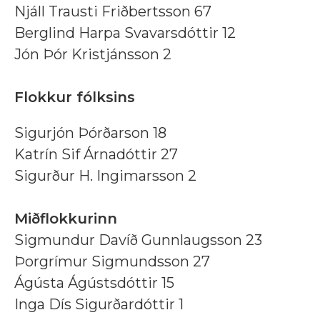
Njáll Trausti Friðbertsson 67
Berglind Harpa Svavarsdóttir 12
Jón Þór Kristjánsson 2
Flokkur fólksins
Sigurjón Þórðarson 18
Katrín Sif Árnadóttir 27
Sigurður H. Ingimarsson 2
Miðflokkurinn
Sigmundur Davíð Gunnlaugsson 23
Þorgrímur Sigmundsson 27
Ágústa Ágústsdóttir 15
Inga Dís Sigurðardóttir 1