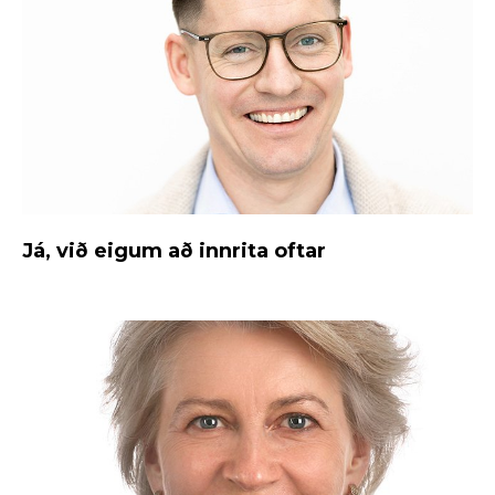
Já, við eigum að innrita oftar