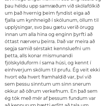
þau héldu upp samræðum við skólafólkið
um það hvernig þeim fyndist eiga að
fjalla um kynhneigð í skólunum, öllum til
upplýsingar, svo þau gætu verið örugg
innan um alla hina og enginn þyrfti að
óttast nærveru þeirra. Það var meira að
segja samið sérstakt kennsluefni um
þetta, alls konar mismunandi
fjölskylduform í sama húsi, og kennt í
einhverjum skólum til prufu. Ég veit ekki
hvort eða hvert framhaldið var, því við
sem þessu sinntum um sinn snerum
okkur að öðrum verkefnum. En það sem
ég tók með mér af þessum fundum var
að kennurum þætti erfitt að tala um