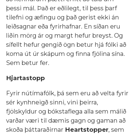
þessi mál. Það er eðlilegt, til þess þarf
tilefni og æfingu og það gerist ekki án
leiðsagnar eða fyrirhafnar. En síðan eru
liðin mörg ár og margt hefur breyst. Og
sífellt hefur gengið ögn betur hjá fólki að
koma út úr skápum og finna fjölina sína.
Sem betur fer.
Hjartastopp
Fyrir nútímafólk, þá sem eru að velta fyrir
sér kynhneigð sinni, vini þeirra,
fjölskyldur og bókstaflega alla sem málið
varðar væri til dæmis gagn og gaman að
skoða þáttaraðirnar
Heartstopper
, sem