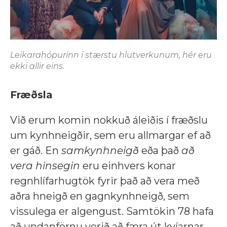
Leikarahópurinn í stærstu hlutverkunum, hér eru
ekki allir eins.
Fræðsla
Við erum komin nokkuð áleiðis í fræðslu
um kynhneigðir, sem eru allmargar ef að
er gáð. En
samkynhneigð
eða það
að
vera hinsegin
eru einhvers konar
regnhlífarhugtök fyrir það að vera með
aðra hneigð en gagnkynhneigð, sem
vissulega er algengust. Samtökin 78 hafa
að undanförnu verið að færa út kvíarnar