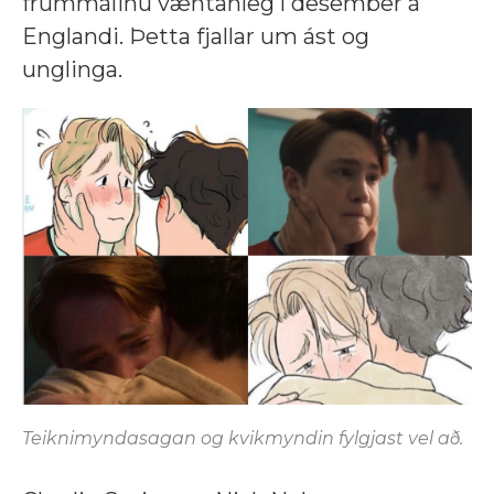
frummálinu væntanleg í desember á
Englandi. Þetta fjallar um ást og
unglinga.
Teiknimyndasagan og kvikmyndin fylgjast vel að.