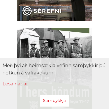
Með því að heimsækja vefinn samþykkir þú
notkun á vafrakökum.
Lesa nánar
Samþykkja