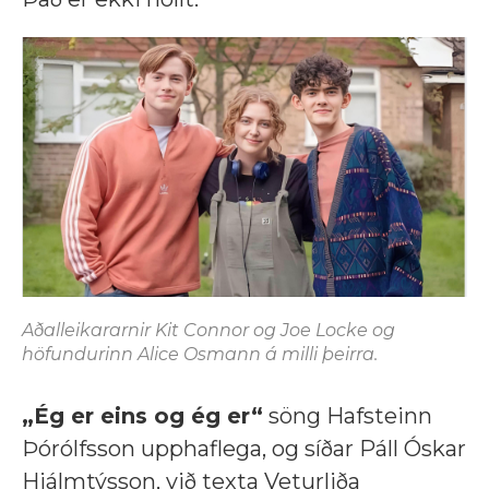
Aðalleikararnir Kit Connor og Joe Locke og
höfundurinn Alice Osmann á milli þeirra.
„Ég er eins og ég er“
söng Hafsteinn
Þórólfsson upphaflega, og síðar Páll Óskar
Hjálmtýsson, við texta Veturliða