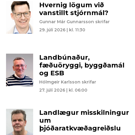
Hvernig lögum við
vanstillt stjórnmál?
Gunnar Már Gunnarsson skrifar
29. júlí 2026 | kl. 11:30
Landbúnaður,
fæðuöryggi, byggðamál
og ESB
Hólmgeir Karlsson skrifar
27. júlí 2026 | kl. 06:00
Landlægur misskilningur
um
þjóðaratkvæðagreiðslu