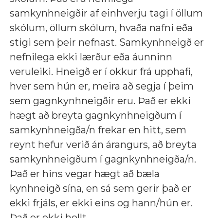
samkynhneigðir af einhverju tagi í öllum
skólum, öllum skólum, hvaða nafni eða
stigi sem þeir nefnast. Samkynhneigð er
nefnilega ekki lærður eða áunninn
veruleiki. Hneigð er í okkur frá upphafi,
hver sem hún er, meira að segja í þeim
sem gagnkynhneigðir eru. Það er ekki
hægt að breyta gagnkynhneigðum í
samkynhneigða/n frekar en hitt, sem
reynt hefur verið án árangurs, að breyta
samkynhneigðum í gagnkynhneigða/n.
Það er hins vegar hægt að bæla
kynhneigð sína, en sá sem gerir það er
ekki frjáls, er ekki eins og hann/hún er.
Það er ekki hollt.