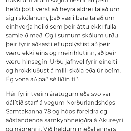
nokkrum árum sögðu flestir að þeim
hefði þótt verst að heyra aldrei talað um
sig í skólanum, það væri bara talað um
einhverja heild sem þeir áttu ekki fulla
samleið með. Og í sumum skólum urðu
þeir fyrir aðkasti ef upplýstist að þeir
væru ekki eins og meirihlutinn, að þeir
væru hinsegin. Urðu jafnvel fyrir einelti
og hrökkluðust á milli skóla eða úr þeim.
Ég vona að það sé liðin tíð.
Hér fyrir tveim áratugum eða svo var
dálítið starf á vegum Norðurlandshóps
Samtakanna 78 og hóps foreldra og
aðstandenda samkynhneigðra á Akureyri
og nágrenni. Við héldum meðal annars