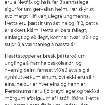
eru á Netflix og hafa farið sannarlega
sigurför um gervallan heim. Þar skýrist
svo margt í lífi venjulegra ungmenna.
Þetta eru þættir um ástina og lífið, þetta
er ekkert klám. Þetta er bara fallegt,
einlægt og eðlilegt, komnar tvær raðir og
sú þriðja væntanleg á næsta ári.
Heartstopper er bresk þáttaröð um
unglinga á framhaldsskólaaldri og
hvernig þeim farnast við að átta sig á
kynhlutverkum sínum, því ekki eru allir
eins, heldur er hver eins og hann er.
Persónurnar eru fjölbreytilegar og tekið á
mörgum afbrigðum af litrófi lífsins. Þetta