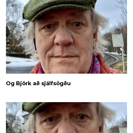
Og Björk að sjálfsögðu