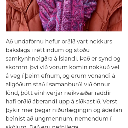
Að undaförnu hefur orðið vart nokkurs
bakslags í réttindum og stöðu
samkynhneigðra á Íslandi. Það er synd og
skömm, því við vorum komin nokkuð vel
á veg í þeim efnum, og erum vonandi á
allgóðum stað í samanburði við önnur
lönd, þótt einhverjar neikvæðar raddir
hafi orðið áberandi upp á síðkastið. Verst
þykir mér þegar niðurlægingin og ádeilan
beinist að ungmennum, nemendum í
skólum. Það eru nefnilega