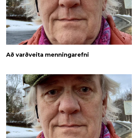
Að varðveita menningarefni