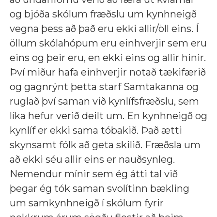
og bjóða skólum fræðslu um kynhneigð
vegna þess að það eru ekki allir/öll eins. Í
öllum skólahópum eru einhverjir sem eru
eins og þeir eru, en ekki eins og allir hinir.
Því miður hafa einhverjir notað tækifærið
og gagnrýnt þetta starf Samtakanna og
ruglað því saman við kynlífsfræðslu, sem
líka hefur verið deilt um. En kynhneigð og
kynlíf er ekki sama tóbakið. Það ætti
skynsamt fólk að geta skilið. Fræðsla um
að ekki séu allir eins er nauðsynleg.
Nemendur mínir sem ég átti tal við
þegar ég tók saman svolítinn bækling
um samkynhneigð í skólum fyrir