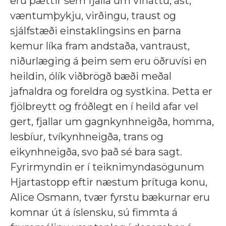
eru þættir sem fjalla um vináttu, ást,
væntumþykju, virðingu, traust og
sjálfstæði einstaklingsins en þarna
kemur líka fram andstaða, vantraust,
niðurlæging á þeim sem eru öðruvísi en
heildin, ólík viðbrögð bæði meðal
jafnaldra og foreldra og systkina. Þetta er
fjölbreytt og fróðlegt en í heild afar vel
gert, fjallar um gagnkynhneigða, homma,
lesbíur, tvíkynhneigða, trans og
eikynhneigða, svo það sé bara sagt.
Fyrirmyndin er í teiknimyndasögunum
Hjartastopp eftir næstum þrítuga konu,
Alice Osmann, tvær fyrstu bækurnar eru
komnar út á íslensku, sú fimmta á