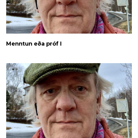
Menntun eða próf I