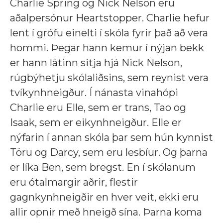
Charlie Spring og Nick Nelson eru
aðalpersónur Heartstopper. Charlie hefur
lent í grófu einelti í skóla fyrir það að vera
hommi. Þegar hann kemur í nýjan bekk
er hann látinn sitja hjá Nick Nelson,
rúgbýhetju skólaliðsins, sem reynist vera
tvíkynhneigður. Í nánasta vinahópi
Charlie eru Elle, sem er trans, Tao og
Isaak, sem er eikynhneigður. Elle er
nýfarin í annan skóla þar sem hún kynnist
Töru og Darcy, sem eru lesbíur. Og þarna
er líka Ben, sem bregst. En í skólanum
eru ótalmargir aðrir, flestir
gagnkynhneigðir en hver veit, ekki eru
allir opnir með hneigð sína. Þarna koma