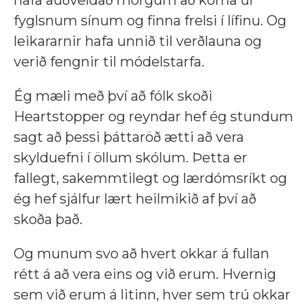
fyglsnum sínum og finna frelsi í lífinu. Og
leikararnir hafa unnið til verðlauna og
verið fengnir til módelstarfa.
Ég mæli með því að fólk skoði
Heartstopper og reyndar hef ég stundum
sagt að þessi þáttaröð ætti að vera
skylduefni í öllum skólum. Þetta er
fallegt, sakemmtilegt og lærdómsríkt og
ég hef sjálfur lært heilmikið af því að
skoða það.
Og munum svo að hvert okkar á fullan
rétt á að vera eins og við erum. Hvernig
sem við erum á litinn, hver sem trú okkar