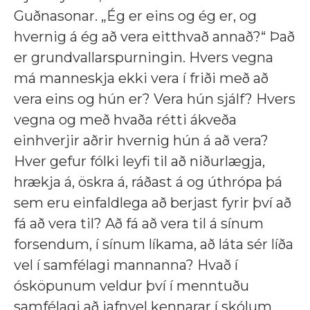
Guðnasonar. „Ég er eins og ég er, og
hvernig á ég að vera eitthvað annað?“ Það
er grundvallarspurningin. Hvers vegna
má manneskja ekki vera í friði með að
vera eins og hún er? Vera hún sjálf? Hvers
vegna og með hvaða rétti ákveða
einhverjir aðrir hvernig hún á að vera?
Hver gefur fólki leyfi til að niðurlægja,
hrækja á, öskra á, ráðast á og úthrópa þá
sem eru einfaldlega að berjast fyrir því að
fá að vera til? Að fá að vera til á sínum
forsendum, í sínum líkama, að láta sér líða
vel í samfélagi mannanna? Hvað í
ósköpunum veldur því í menntuðu
samfélagi að jafnvel kennarar í skólum