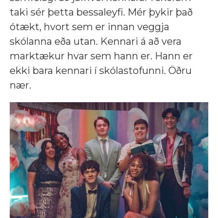
taki sér þetta bessaleyfi. Mér þykir það
ótækt, hvort sem er innan veggja
skólanna eða utan. Kennari á að vera
marktækur hvar sem hann er. Hann er
ekki bara kennari í skólastofunni. Öðru
nær.