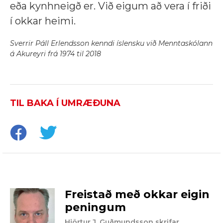
eða kynhneigð er. Við eigum að vera í friði
í okkar heimi.
Sverrir Páll Erlendsson kenndi íslensku við Menntaskólann
á Akureyri frá 1974 til 2018
TIL BAKA Í UMRÆÐUNA
Freistað með okkar eigin
peningum
Hjörtur J. Guðmundsson skrifar