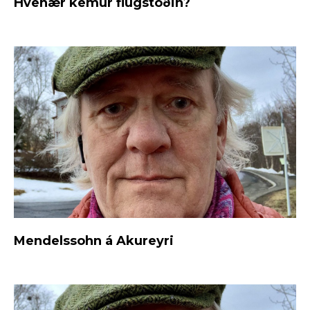
Hvenær kemur flugstöðin?
Mendelssohn á Akureyri