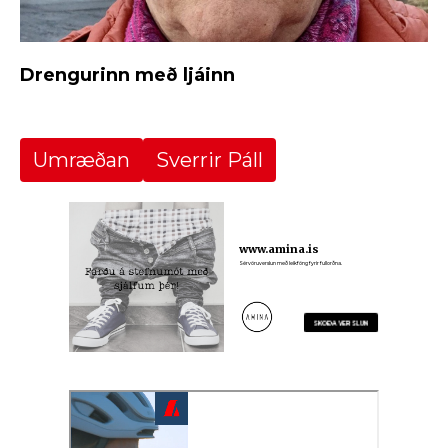
Drengurinn með ljáinn
Umræðan
Sverrir Páll