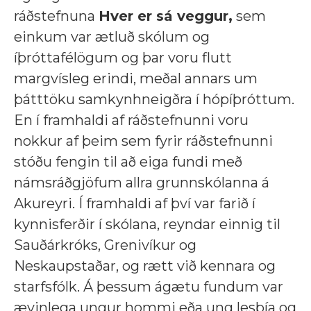
ráðstefnuna
Hver er sá veggur,
sem
einkum var ætluð skólum og
íþróttafélögum og þar voru flutt
margvísleg erindi, meðal annars um
þátttöku samkynhneigðra í hópíþróttum.
En í framhaldi af ráðstefnunni voru
nokkur af þeim sem fyrir ráðstefnunni
stóðu fengin til að eiga fundi með
námsráðgjöfum allra grunnskólanna á
Akureyri. Í framhaldi af því var farið í
kynnisferðir í skólana, reyndar einnig til
Sauðárkróks, Grenivíkur og
Neskaupstaðar, og rætt við kennara og
starfsfólk. Á þessum ágætu fundum var
ævinlega ungur hommi eða ung lesbía og