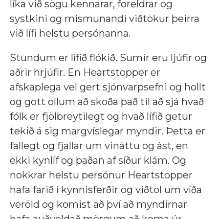
líka við sögu kennarar, foreldrar og
systkini og mismunandi viðtökur þeirra
við lífi helstu persónanna.
Stundum er lífið flókið. Sumir eru ljúfir og
aðrir hrjúfir. En Heartstopper er
afskaplega vel gert sjónvarpsefni og hollt
og gott öllum að skoða það til að sjá hvað
fólk er fjölbreytilegt og hvað lífið getur
tekið á sig margvíslegar myndir. Þetta er
fallegt og fjallar um vináttu og ást, en
ekki kynlíf og þaðan af síður klám. Og
nokkrar helstu persónur Heartstopper
hafa farið í kynnisferðir og viðtöl um víða
veröld og komist að því að myndirnar
hafa auðveldað mörgum að koma úr