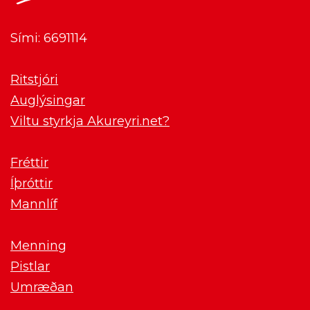
Sími: 6691114
Ritstjóri
Auglýsingar
Viltu styrkja Akureyri.net?
Fréttir
Íþróttir
Mannlíf
Menning
Pistlar
Umræðan