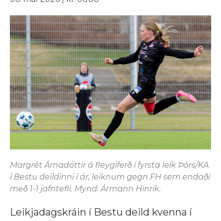
Margrét Árnadóttir á fleygiferð í fyrsta leik Þórs/KA
í Bestu deildinni í ár, leiknum gegn FH sem endaði
með 1-1 jafntefli. Mynd: Ármann Hinrik.
Leikjadagskráin í Bestu deild kvenna í