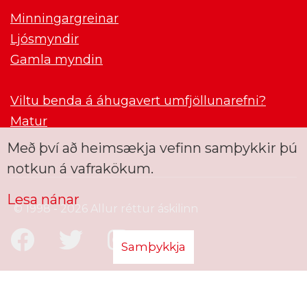
Minningargreinar
Ljósmyndir
Gamla myndin
Viltu benda á áhugavert umfjöllunarefni?
Matur
Með því að heimsækja vefinn samþykkir þú
notkun á vafrakökum.
Lesa nánar
© 1998 - 2026 Allur réttur áskilinn
Samþykkja