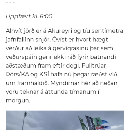
- - -
Uppfært kl. 8:00
Alhvít jörð er á Akureyri og tíu sentímetra
jafnfallinn snjór. Óvíst er hvort hægt
verður að leika á gervigrasinu þar sem
veðurspáin gerir ekki ráð fyrir batnandi
aðstæðum fram eftir degi. Fulltrúar
Þórs/KA og KSÍ hafa nú þegar ræðst við
um framhaldið. Myndirnar hér að neðan
voru teknar á áttunda tímanum í
morgun.