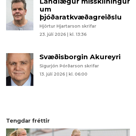
Landlægur misskilningur
um
þjóðaratkvæðagreiðslu
Hjörtur Hjartarson skrifar
23. júlí 2026 | kl. 13:36
Svæðisborgin Akureyri
Sigurjón Þórðarson skrifar
13. júlí 2026 | kl. 06:00
Tengdar fréttir