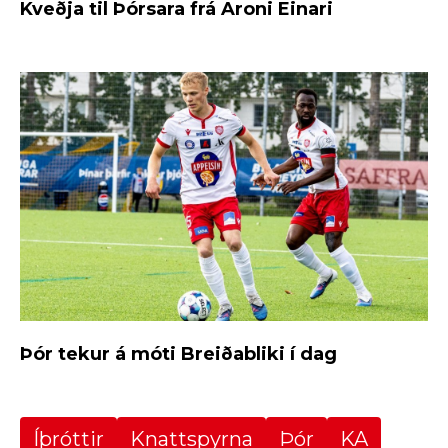
Kveðja til Þórsara frá Aroni Einari
Þór tekur á móti Breiðabliki í dag
Íþróttir
Knattspyrna
Þór
KA