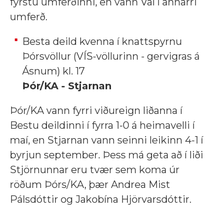
fyrstu umferðinni, en vann Val í annarri
umferð.
Besta deild kvenna í knattspyrnu
Þórsvöllur (VÍS-völlurinn - gervigras á
Ásnum) kl. 17
Þór/KA - Stjarnan
Þór/KA vann fyrri viðureign liðanna í
Bestu deildinni í fyrra 1-0 á heimavelli í
maí, en Stjarnan vann seinni leikinn 4-1 í
byrjun september. Þess má geta að í liði
Stjörnunnar eru tvær sem koma úr
röðum Þórs/KA, þær Andrea Mist
Pálsdóttir og Jakobína Hjörvarsdóttir.