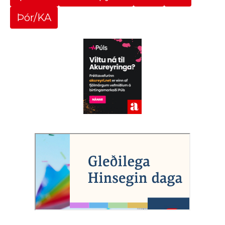
Þór/KA