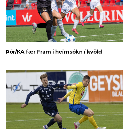
Þór/KA fær Fram í heimsókn í kvöld