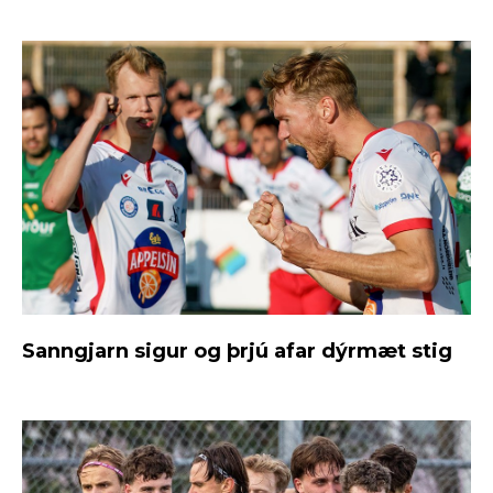
Sanngjarn sigur og þrjú afar dýrmæt stig