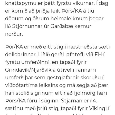
knattspyrnu er þétt fyrstu vikurnar. Í dag
er komið að þriðja leik Þórs/KA á tíu
dögum og öðrum heimaleiknum þegar
lið Stjörnunnar úr Garðabæ kemur
norður.
Þór/KA er með eitt stig í næstneðsta sæti
deildarinnar. Liðið gerði jafntefli við FH í
fyrstu umferðinni, en tapaði fyrir
Grindavík/Njarðvík á útivelli í annarri
umferð þar sem gestgjafarnir skoruðu í
viðbótartíma leiksins og má segja að þær
hafi stolið sigrinum eftir að fjölmörg færi
Þórs/KA fóru í súginn. Stjarnan er í 4.
sætinu með þrjú stig, tapaði fyrir Víkingi í