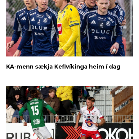
KA-menn sækja Keflvíkinga heim í dag