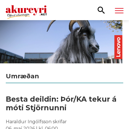
Leita
Umræðan
Besta deildin: Þór/KA tekur á
móti Stjörnunni
Haraldur Ingólfsson skrifar
06. maí 2026 | kl. 06:00