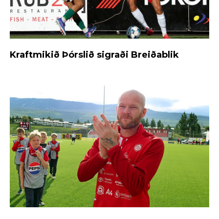
Kraftmikið Þórslið sigraði Breiðablik