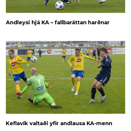
Andleysi hjá KA – fallbaráttan harðnar
Keflavík valtaði yfir andlausa KA-menn