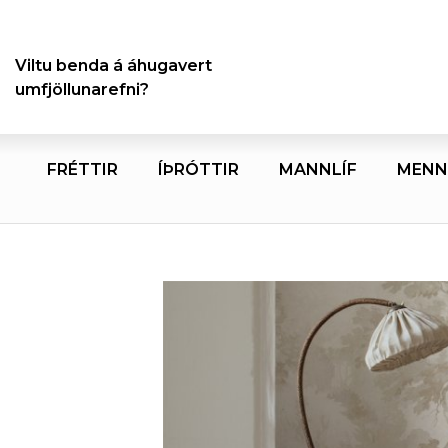
Viltu benda á áhugavert
umfjöllunarefni?
FRÉTTIR
ÍÞRÓTTIR
MANNLÍF
MENN