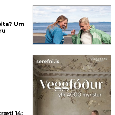
eita? Um
ru
ræti 14;