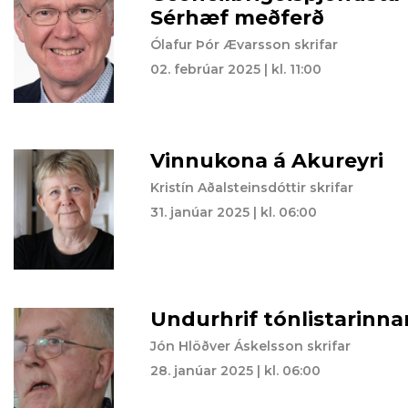
Sérhæf meðferð
Ólafur Þór Ævarsson skrifar
02. febrúar 2025 | kl. 11:00
Vinnukona á Akureyri
Kristín Aðalsteinsdóttir skrifar
31. janúar 2025 | kl. 06:00
Undurhrif tónlistarinna
Jón Hlöðver Áskelsson skrifar
28. janúar 2025 | kl. 06:00