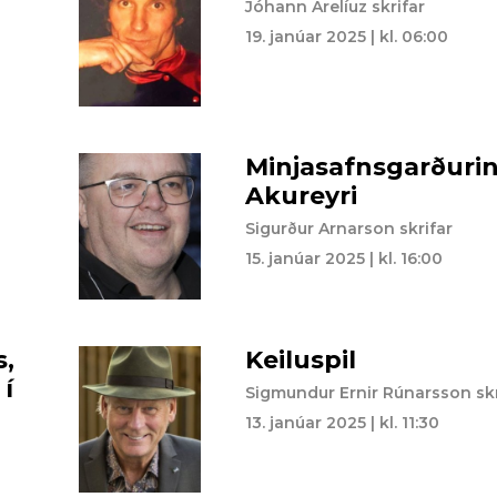
Jóhann Árelíuz skrifar
19. janúar 2025 | kl. 06:00
Minjasafnsgarðuri
Akureyri
Sigurður Arnarson skrifar
15. janúar 2025 | kl. 16:00
s,
Keiluspil
 í
Sigmundur Ernir Rúnarsson skr
13. janúar 2025 | kl. 11:30