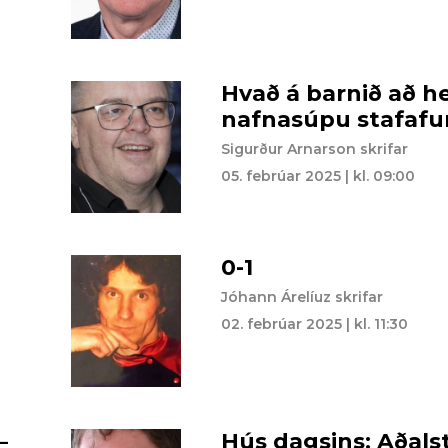
Hvað á barnið að h
nafnasúpu stafafu
Sigurður Arnarson skrifar
05. febrúar 2025 | kl. 09:00
0-1
Jóhann Árelíuz skrifar
02. febrúar 2025 | kl. 11:30
–
Hús dagsins: Aðalst