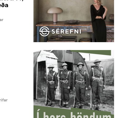
eða
ar
ifar