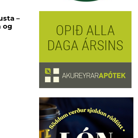
usta –
a og