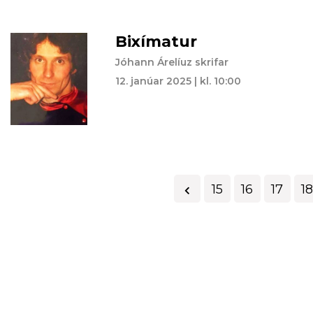
Bixímatur
Jóhann Árelíuz skrifar
12. janúar 2025 | kl. 10:00
15
16
17
18