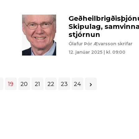
Geðheilbrigðisþjón
Skipulag, samvinn
stjórnun
Ólafur Þór Ævarsson skrifar
12. janúar 2025 | kl. 09:00
19
20
21
22
23
24