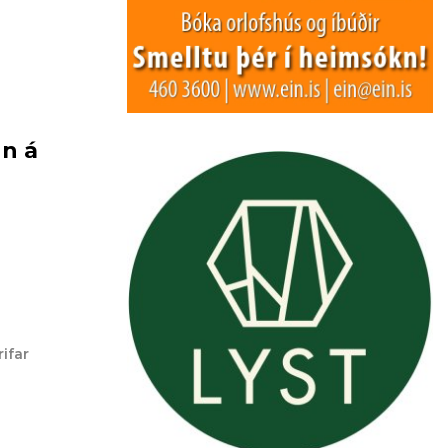
nn á
ifar