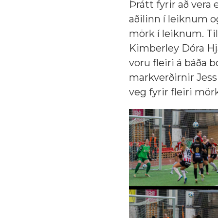
Þrátt fyrir að vera 
aðilinn í leiknum 
mörk í leiknum. Til
Kimberley Dóra Hjá
voru fleiri á báða
markverðirnir Jess
veg fyrir fleiri mör