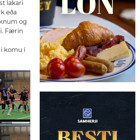
st lakari
rk eða
eiknum og
i. Færin
ti komu í