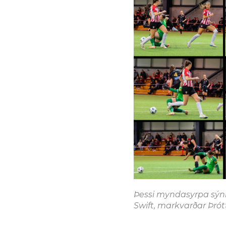
Þessi myndasyrpa sýnir
Swift, markvarðar Þrót