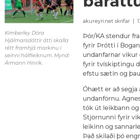
barátt
akureyri.net skrifar
1
Kimberley Dóra
Þór/KA stendur fram
Hjálmarsdóttir átti skalla
fyrir Þrótti í Boga
rétt framhjá markinu í
undanfarnar vikur o
seinni hálfleiknum. Mynd:
Ármann Hinrik.
fyrir tvískiptingu 
efstu sætin og þau 
Óhætt er að segja a
undanförnu. Agnes
tók út leikbann o
Stjörnunni fyrir v
leikinn og sannarle
Það skilaði þó eng