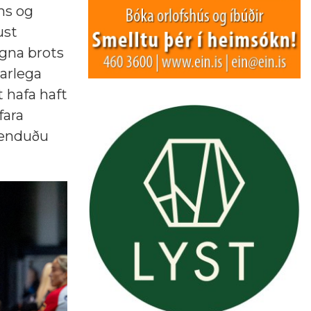
ins og
ust
gna brots
arlega
 hafa haft
fara
a enduðu