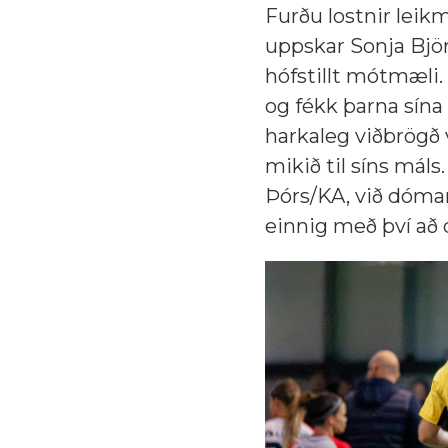
Furðu lostnir leikm
uppskar Sonja Björ
hófstillt mótmæli
og fékk þarna sína
harkaleg viðbrögð
mikið til síns mál
Þórs/KA, við dómar
einnig með því að 