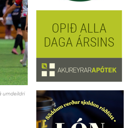
 á umdeildri