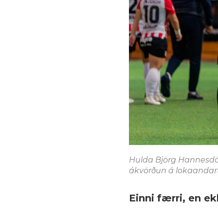
Hulda Björg Hannesdótti
ákvörðun á lokaandartö
Einni færri, en ek