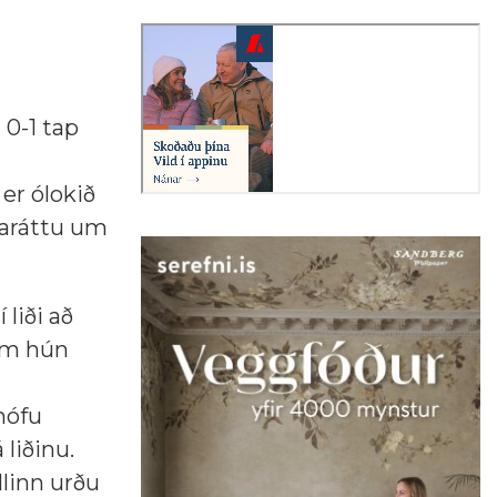
 0-1 tap
 er ólokið
 baráttu um
liði að
sem hún
hófu
 liðinu.
llinn urðu