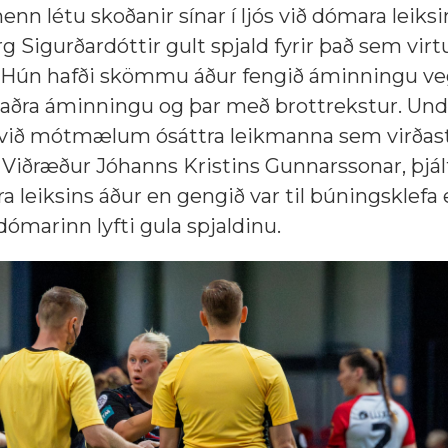
enn létu skoðanir sínar í ljós við dómara leiks
g Sigurðardóttir gult spjald fyrir það sem virt
. Hún hafði skömmu áður fengið áminningu ve
 aðra áminningu og þar með brottrekstur. Und
 við mótmælum ósáttra leikmanna sem virðast
s. Viðræður Jóhanns Kristins Gunnarssonar, þjál
a leiksins áður en gengið var til búningsklef
dómarinn lyfti gula spjaldinu.