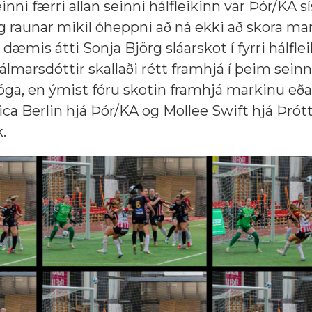
einni færri allan seinni hálfleikinn var Þór/KA sí
og raunar mikil óheppni að ná ekki að skora ma
 dæmis átti Sonja Björg sláarskot í fyrri hálfl
lmarsdóttir skallaði rétt framhjá í þeim seinn
 bóga, en ýmist fóru skotin framhjá markinu eða
ica Berlin hjá Þór/KA og Mollee Swift hjá Þrót
k.