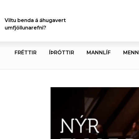
Viltu benda á áhugavert
umfjöllunarefni?
FRÉTTIR
ÍÞRÓTTIR
MANNLÍF
MENN