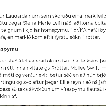
r úr Laugardalnum sem skoruðu eina mark leiks
útu þegar Sierra Marie Lelii náði að koma bolt
í teignum í kjölfar hornspyrnu. Þór/KA hafði by
afa, en markið kom eftir fyrstu sókn Þróttar.
taspyrnu
sér stað á lokaandartökum fyrri hálfleiksins þe
nn rétt innan vítateigs Þróttar. Mollee Swift, 
 móti og verður ekki betur séð en að hún brjóti
rtingu og svo aftur þegar Ellie reynir að ná ja
ð þess að taka ákvörðun um vítaspyrnu flautaði
ikinn af.