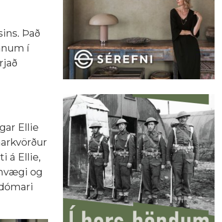
ins. Það
anum í
rjað
gar Ellie
markvörður
 á Ellie,
fnvægi og
 dómari