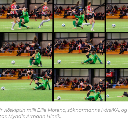
 viðskiptin milli Ellie Moreno, sóknarmanns Þórs/KA, og
tar. Myndir: Ármann Hinrik.