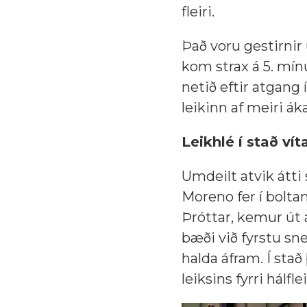
fleiri.
Það voru gestirni
kom strax á 5. mín
netið eftir atgang 
leikinn af meiri ák
Leikhlé í stað ví
Umdeilt atvik átti 
Moreno fer í bolta
Þróttar, kemur út á
bæði við fyrstu sne
halda áfram. Í sta
leiksins fyrri hálfle