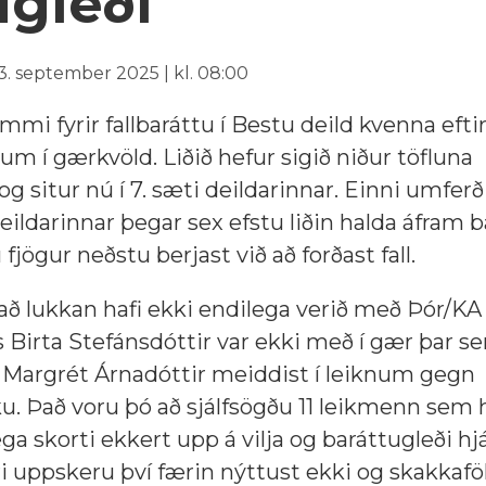
ugleði
3. september 2025 | kl. 08:00
mi fyrir fallbaráttu í Bestu deild kvenna eftir
num í gærkvöld. Liðið hefur sigið niður töfluna
g situr nú í 7. sæti deildarinnar. Einni umferð
deildarinnar þegar sex efstu liðin halda áfram
fjögur neðstu berjast við að forðast fall.
ð lukkan hafi ekki endilega verið með Þór/KA í 
 Birta Stefánsdóttir var ekki með í gær þar 
g Margrét Árnadóttir meiddist í leiknum gegn
iku. Það voru þó að sjálfsögðu 11 leikmenn sem 
ga skorti ekkert upp á vilja og baráttugleði hjá
ri uppskeru því færin nýttust ekki og skakkafö