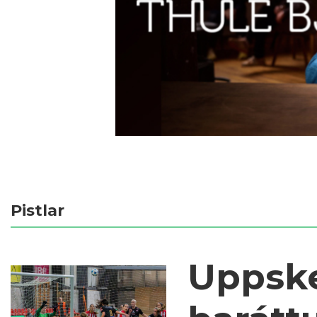
Pistlar
Uppske