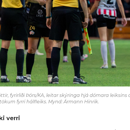
r, fyrirliði Þórs/KA, leitar skýringa hjá dómara leiksins
kum fyrri hálfleiks. Mynd: Ármann Hinrik.
ki verri