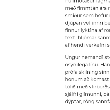
Fullmótaður fagmað
með fimmtán ára re
smiður sem hefur r
djúpan vef innri þ
finnur lyktina af 
texti hljómar sann
af hendi verkefni 
Ungur nemandi ste
ósýnilega línu. Han
prófa skilning sin
honum að komast l
tólið með yfirborð
sjálfri glímunni,
dýptar, röng sannf