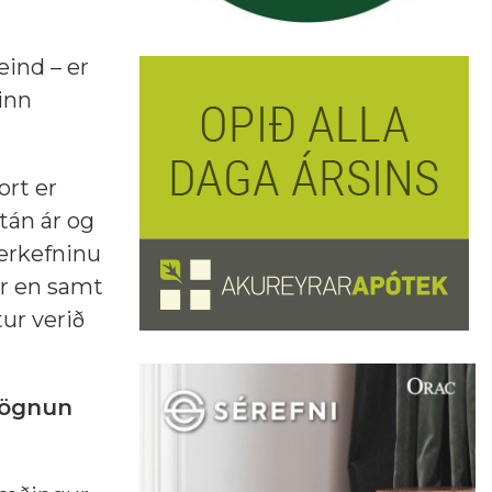
eind – er
inn
ort er
tán ár og
verkefninu
ur en samt
ur verið
mögnun