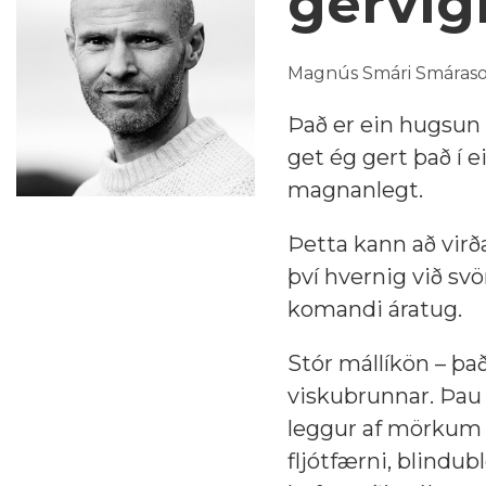
gervig
Magnús Smári Smáraso
Það er ein hugsun
get ég gert það í 
magnanlegt.
Þetta kann að virð
því hvernig við s
komandi áratug.
Stór mállíkön – það
viskubrunnar. Þa
leggur af mörkum i
fljótfærni, blindubl