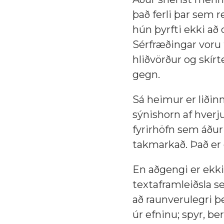
það ferli þar sem r
hún þyrfti ekki að
Sérfræðingar voru 
hliðvörður og skírt
gegn.
Sá heimur er liðin
sýnishorn af hverju
fyrirhöfn sem áður
takmarkað. Það er 
En aðgengi er ekki
textaframleiðsla s
að raunverulegri þ
úr efninu; spyr, b