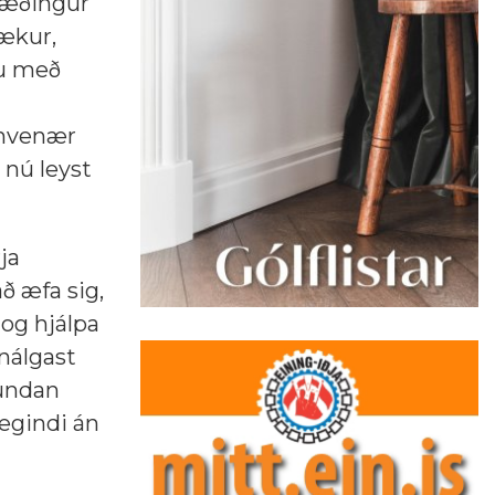
fræðingur
bækur,
nu með
t hvenær
 nú leyst
ja
að æfa sig,
 og hjálpa
nálgast
 undan
ægindi án