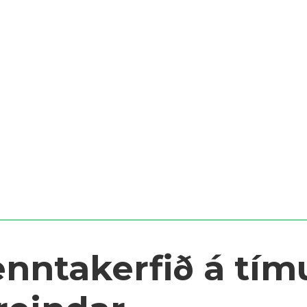
nntakerfið á tí