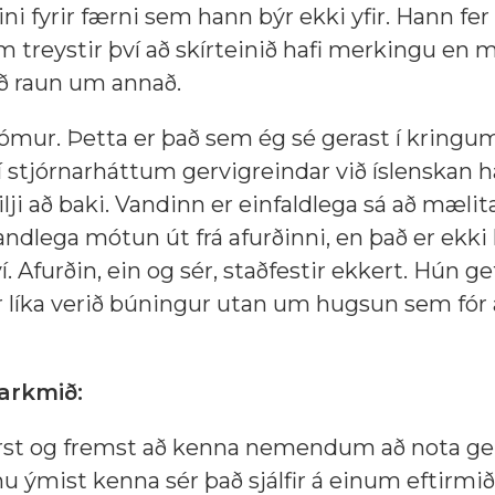
ni fyrir færni sem hann býr ekki yfir. Hann fer
treystir því að skírteinið hafi merkingu en m
að raun um annað.
dómur. Þetta er það sem ég sé gerast í kring
 stjórnarháttum gervigreindar við íslenskan h
ilji að baki. Vandinn er einfaldlega sá að mæli
ndlega mótun út frá afurðinni, en það er ekki
. Afurðin, ein og sér, staðfestir ekkert. Hún ge
 líka verið búningur utan um hugsun sem fór 
arkmið:
fyrst og fremst að kenna nemendum að nota ge
ýmist kenna sér það sjálfir á einum eftirmi