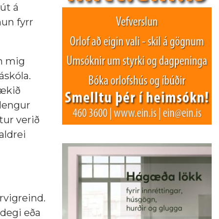
 út á
un fyrr
um mig
áskóla.
tækið
 lengur
tur verið
aldrei
rvigreind.
ðdegi eða