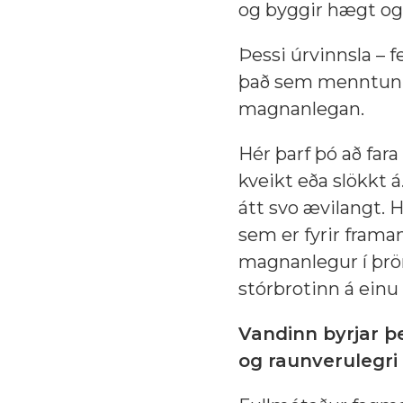
og byggir hægt og 
Þessi úrvinnsla – 
það sem menntun á
magnanlegan.
Hér þarf þó að fara
kveikt eða slökkt 
átt svo ævilangt.
sem er fyrir frama
magnanlegur í þrön
stórbrotinn á einu
Vandinn byrjar þ
og raunverulegri 