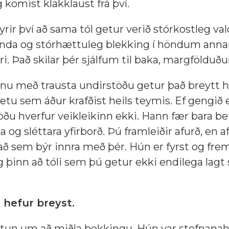
g komist klakklaust frá því.
rir því að sama tól getur verið stórkostleg vald
da og stórhættuleg blekking í höndum annar
ari. Það skilar þér sjálfum til baka, margfölduð
ólinu með trausta undirstöðu getur það breyt
getu sem áður krafðist heils teymis. Ef gengið e
ðu hverfur veikleikinn ekki. Hann fær bara be
a og sléttara yfirborð. Þú framleiðir afurð, en a
ð sem býr innra með þér. Hún er fyrst og fre
inn að tóli sem þú getur ekki endilega lagt 
 hefur breyst.
un um að miðla þekkingu. Hún var stofnanahei