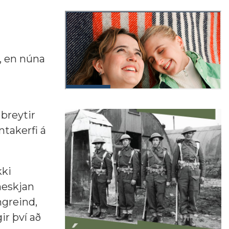
, en núna
breytir
takerfi á
kki
neskjan
mgreind,
ir því að