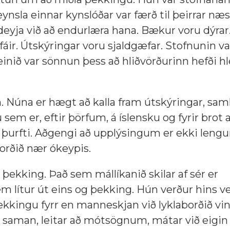
eynsla einnar kynslóðar var færð til þeirrar næs
 deyja við að endurlæra hana. Bækur voru dýrar
fáir. Útskýringar voru sjaldgæfar. Stofnunin va
einið var sönnun þess að hliðvörðurinn hefði hl
n. Núna er hægt að kalla fram útskýringar, sa
 sem er, eftir þörfum, á íslensku og fyrir brot a
 þurfti. Aðgengi að upplýsingum er ekki lengu
orðið nær ókeypis.
 þekking. Það sem mállíkanið skilar af sér er
em lítur út eins og þekking. Hún verður hins v
ekkingu fyrr en manneskjan við lyklaborðið vin
er saman, leitar að mótsögnum, mátar við eigin