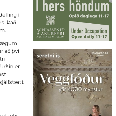
efling í
s. Það
um.
t hægum
r að því
tri
furðin er
mst
sjálfstætt
ti yfir