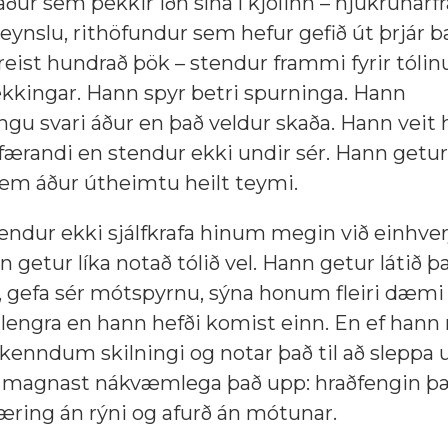
ur sem þekkir iðn sína í kjölinn – hjúkrunar
ynslu, rithöfundur sem hefur gefið út þrjár 
eist hundrað þök – stendur frammi fyrir tóli
ekkingar. Hann spyr betri spurninga. Hann
röngu svari áður en það veldur skaða. Hann vei
færandi en stendur ekki undir sér. Hann getur
sem áður útheimtu heilt teymi.
ndur ekki sjálfkrafa hinum megin við einhver
n getur líka notað tólið vel. Hann getur látið þ
n, gefa sér mótspyrnu, sýna honum fleiri dæmi
engra en hann hefði komist einn. En ef hann 
skenndum skilningi og notar það til að sleppa
 þá magnast nákvæmlega það upp: hraðfengin þ
æring án rýni og afurð án mótunar.