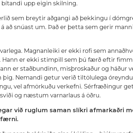
bítandi upp eigin skilning.
ferlið sem breytir aðgangi að þekkingu í dómgr
 að snúast um. Það er þetta sem gerir mann
 varlega. Magnanleiki er ekki rofi sem annaðhv
á. Hann er ekki stimpill sem þú færð eftir fimm
 Hann er staðbundinn, misþroskaður og háður 
n þig. Nemandi getur verið tiltölulega óreynd
gu, vel afmörkuðu verkefni. Sérfræðingur get
 sviði og næstum varnarlaus á öðru.
egar við ruglum saman slíkri afmarkaðri 
færni.