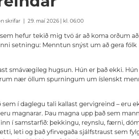
reindar
n skrifar
29. maí 2026 | kl. 06:00
 sem hefur tekið mig tvö ár að koma orðum að
einni setningu: Menntun snýst um að gera fólk
ast smávægileg hugsun. Hún er það ekki. Hún 
vörum nær öllum spurningum um íslenskt menn
 sem í daglegu tali kallast gervigreind – eru e
u eru magnarar. Þau magna upp það sem man
nn í samstarfið: þekkingu, reynslu, færni, dó
etti, leti og það yfirvegaða sjálfstraust sem fylg