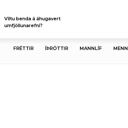
Viltu benda á áhugavert
umfjöllunarefni?
FRÉTTIR
ÍÞRÓTTIR
MANNLÍF
MENN