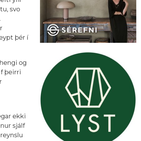
tu, svo
.
r
eypt þér í
mhengi og
f þeirri
r
egar ekki
nur sjálf
 reynslu