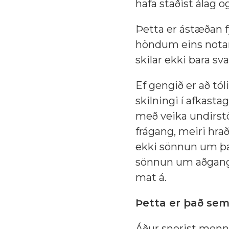
hafa staðist álag o
Þetta er ástæðan fy
höndum eins notan
skilar ekki bara sv
Ef gengið er að t
skilningi í afkasta
með veika undirstö
frágang, meiri hrað
ekki sönnun um þa
sönnun um aðgang þ
mat á.
Þetta er það sem
Áður snerist mennt