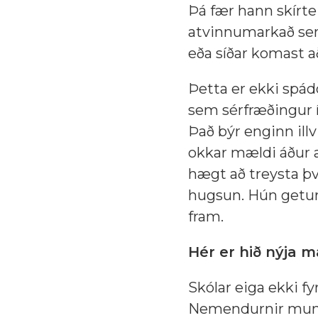
Þá fær hann skírtei
atvinnumarkað sem 
eða síðar komast 
Þetta er ekki spá
sem sérfræðingur í
Það býr enginn illv
okkar mældi áður a
hægt að treysta því
hugsun. Hún getur
fram.
Hér er hið nýja m
Skólar eiga ekki 
Nemendurnir munu 