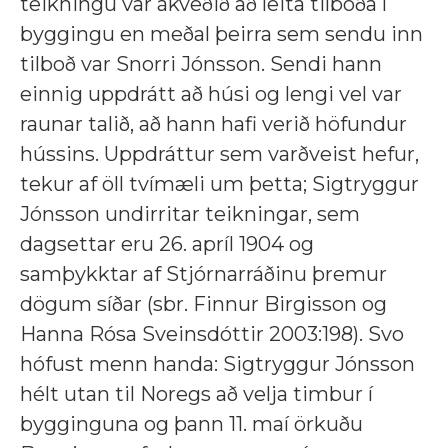
teikningu var ákveðið að leita tilboða í
byggingu en meðal þeirra sem sendu inn
tilboð var Snorri Jónsson. Sendi hann
einnig uppdrátt að húsi og lengi vel var
raunar talið, að hann hafi verið höfundur
hússins. Uppdráttur sem varðveist hefur,
tekur af öll tvímæli um þetta; Sigtryggur
Jónsson undirritar teikningar, sem
dagsettar eru 26. apríl 1904 og
samþykktar af Stjórnarráðinu þremur
dögum síðar (sbr. Finnur Birgisson og
Hanna Rósa Sveinsdóttir 2003:198). Svo
hófust menn handa: Sigtryggur Jónsson
hélt utan til Noregs að velja timbur í
bygginguna og þann 11. maí örkuðu