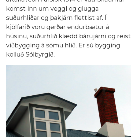
komst inn um veggi og glugga
suðurhliðar og þakjárn flettist af. Í
kjölfarið voru gerðar endurbætur á
húsinu, suðurhlið klædd bárujárni og reist
viðbygging á sömu hlið. Er sú bygging
kölluð Sólbyrgið.