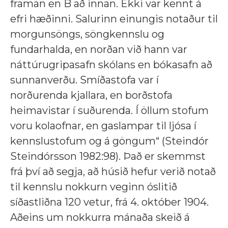
framan en B að innan. Ekki var kennt á
efri hæðinni. Salurinn einungis notaður til
morgunsöngs, söngkennslu og
fundarhalda, en norðan við hann var
náttúrugripasafn skólans en bókasafn að
sunnanverðu. Smíðastofa var í
norðurenda kjallara, en borðstofa
heimavistar í suðurenda. Í öllum stofum
voru kolaofnar, en gaslampar til ljósa í
kennslustofum og á göngum“ (Steindór
Steindórsson 1982:98). Það er skemmst
frá því að segja, að húsið hefur verið notað
til kennslu nokkurn veginn óslitið
síðastliðna 120 vetur, frá 4. október 1904.
Aðeins um nokkurra mánaða skeið á