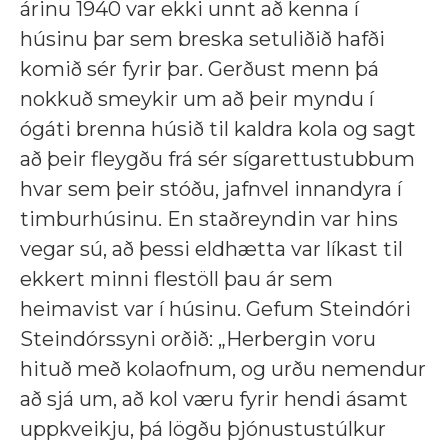
árinu 1940 var ekki unnt að kenna í
húsinu þar sem breska setuliðið hafði
komið sér fyrir þar. Gerðust menn þá
nokkuð smeykir um að þeir myndu í
ógáti brenna húsið til kaldra kola og sagt
að þeir fleygðu frá sér sígarettustubbum
hvar sem þeir stóðu, jafnvel innandyra í
timburhúsinu. En staðreyndin var hins
vegar sú, að þessi eldhætta var líkast til
ekkert minni flestöll þau ár sem
heimavist var í húsinu. Gefum Steindóri
Steindórssyni orðið: „Herbergin voru
hituð með kolaofnum, og urðu nemendur
að sjá um, að kol væru fyrir hendi ásamt
uppkveikju, þá lögðu þjónustustúlkur