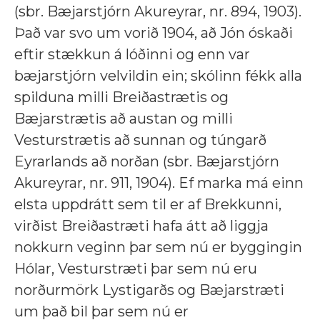
(sbr. Bæjarstjórn Akureyrar, nr. 894, 1903).
Það var svo um vorið 1904, að Jón óskaði
eftir stækkun á lóðinni og enn var
bæjarstjórn velvildin ein; skólinn fékk alla
spilduna milli Breiðastrætis og
Bæjarstrætis að austan og milli
Vesturstrætis að sunnan og túngarð
Eyrarlands að norðan (sbr. Bæjarstjórn
Akureyrar, nr. 911, 1904). Ef marka má einn
elsta uppdrátt sem til er af Brekkunni,
virðist Breiðastræti hafa átt að liggja
nokkurn veginn þar sem nú er byggingin
Hólar, Vesturstræti þar sem nú eru
norðurmörk Lystigarðs og Bæjarstræti
um það bil þar sem nú er