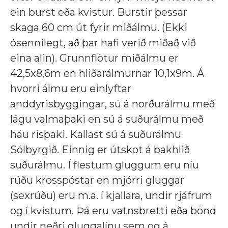
ein burst eða kvistur. Burstir þessar
skaga 60 cm út fyrir miðálmu. (Ekki
ósennilegt, að þar hafi verið miðað við
eina alin). Grunnflötur miðálmu er
42,5x8,6m en hliðarálmurnar 10,1x9m. Á
hvorri álmu eru einlyftar
anddyrisbyggingar, sú á norðurálmu með
lágu valmaþaki en sú á suðurálmu með
háu risþaki. Kallast sú á suðurálmu
Sólbyrgið. Einnig er útskot á bakhlið
suðurálmu. Í flestum gluggum eru níu
rúðu krosspóstar en mjórri gluggar
(sexrúðu) eru m.a. í kjallara, undir rjáfrum
og í kvistum. Þá eru vatnsbretti eða bönd
undir neðri gluggalínu sem og á