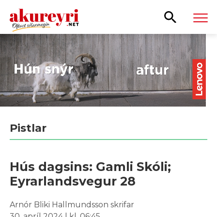
Leita
Pistlar
Hús dagsins: Gamli Skóli;
Eyrarlandsvegur 28
Arnór Bliki Hallmundsson skrifar
30. apríl 2024 | kl. 06:45