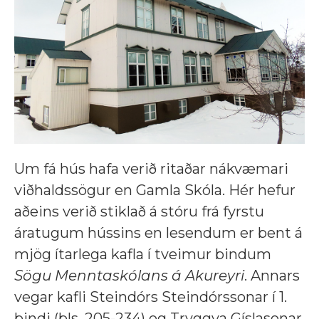
Um fá hús hafa verið ritaðar nákvæmari
viðhaldssögur en Gamla Skóla. Hér hefur
aðeins verið stiklað á stóru frá fyrstu
áratugum hússins en lesendum er bent á
mjög ítarlega kafla í tveimur bindum
Sögu Menntaskólans á Akureyri
. Annars
vegar kafli Steindórs Steindórssonar í 1.
bindi (bls. 205-234) og Tryggva Gíslasonar