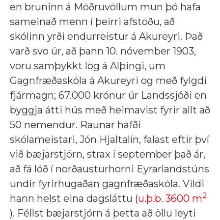
en bruninn á Möðruvöllum mun þó hafa
sameinað menn í þeirri afstöðu, að
skólinn yrði endurreistur á Akureyri. Það
varð svo úr, að þann 10. nóvember 1903,
voru samþykkt lög á Alþingi, um
Gagnfræðaskóla á Akureyri og með fylgdi
fjármagn; 67.000 krónur úr Landssjóði en
byggja átti hús með heimavist fyrir allt að
50 nemendur. Raunar hafði
skólameistari, Jón Hjaltalín, falast eftir því
við bæjarstjórn, strax í september það ár,
að fá lóð í norðausturhorni Eyrarlandstúns
undir fyrirhugaðan gagnfræðaskóla. Vildi
2
hann helst eina dagsláttu (
u.þ.b. 3600 m
). Féllst bæjarstjórn á þetta að öllu leyti