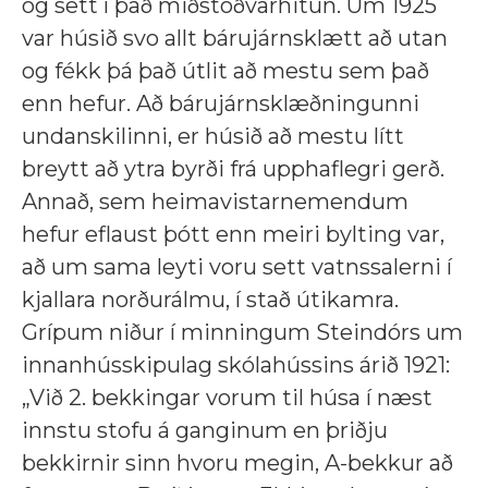
og sett í það miðstöðvarhitun. Um 1925
var húsið svo allt bárujárnsklætt að utan
og fékk þá það útlit að mestu sem það
enn hefur. Að bárujárnsklæðningunni
undanskilinni, er húsið að mestu lítt
breytt að ytra byrði frá upphaflegri gerð.
Annað, sem heimavistarnemendum
hefur eflaust þótt enn meiri bylting var,
að um sama leyti voru sett vatnssalerni í
kjallara norðurálmu, í stað útikamra.
Grípum niður í minningum Steindórs um
innanhússkipulag skólahússins árið 1921:
„Við 2. bekkingar vorum til húsa í næst
innstu stofu á ganginum en þriðju
bekkirnir sinn hvoru megin, A-bekkur að