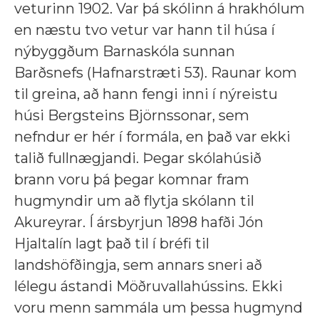
veturinn 1902. Var þá skólinn á hrakhólum
en næstu tvo vetur var hann til húsa í
nýbyggðum Barnaskóla sunnan
Barðsnefs (Hafnarstræti 53). Raunar kom
til greina, að hann fengi inni í nýreistu
húsi Bergsteins Björnssonar, sem
nefndur er hér í formála, en það var ekki
talið fullnægjandi. Þegar skólahúsið
brann voru þá þegar komnar fram
hugmyndir um að flytja skólann til
Akureyrar. Í ársbyrjun 1898 hafði Jón
Hjaltalín lagt það til í bréfi til
landshöfðingja, sem annars sneri að
lélegu ástandi Möðruvallahússins. Ekki
voru menn sammála um þessa hugmynd