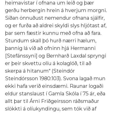
heimavistar í ofnana um leið og þær
gerðu herbergin hrein á hverjum morgni.
Síðan önnuðust nemendur ofnana sjálfir,
og er furða að aldrei skyldi slys hljótast af,
þar sem fæstir kunnu með ofna að fara.
Stundum skall þó hurð nærri hælum,
þannig lá við að ofninn hjá Hermanni
[Stefánssyni] og Bernharð Laxdal spryngi
er þeir skvettu olíu á kolaglóð, til að
skerpa á hitanum“ (Steindór
Steindórsson 1980:103). Svona lagað mun
ekki hafa verið einsdæmi. Raunar logaði
eldur stanslaust í Gamla Skóla í 75 ár, eða
allt þar til Árni Friðgeirsson ráðsmaður
slökkti á olíukyndingu, sem tók við af