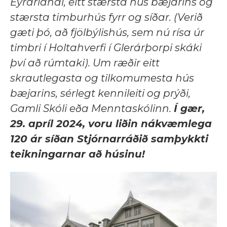
Eyrarlandi, eitt stærsta hús bæjarins og
stærsta timburhús fyrr og síðar. (Verið
gæti þó, að fjölbýlishús, sem nú rísa úr
timbri í Holtahverfi í Glerárþorpi skáki
því að rúmtaki). Um ræðir eitt
skrautlegasta og tilkomumesta hús
bæjarins, sérlegt kennileiti og prýði,
Gamli Skóli eða Menntaskólinn.
Í gær,
29. apríl 2024, voru liðin nákvæmlega
120 ár síðan Stjórnarráðið samþykkti
teikningarnar að húsinu!