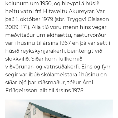
kolunum um 1950, og hleypti á húsið
heitu vatni frá Hitaveitu Akureyrar. Var
það 1. október 1979 (sbr. Tryggvi Gíslason
2009: 171). Alla tíð voru menn hins vegar
meðvitaður um eldhættu, næturvörður
var í húsinu til ársins 1967 en þá var sett í
húsið reykskynjarakerfi, beintengt við
slökkvilið. Síðar kom fullkomið
viðvörunar- og vatnsúðakerfi. Eins og fyrr
segir var íbúð skólameistara í húsinu en
síðar bjó þar ráðsmaður, téður Árni
Friðgeirsson, allt til ársins 1978.