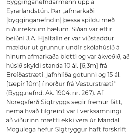
Bygginganefndarmenn upp á
Eyrarlandstún. Þar „afmarkaði
[bygginganefndin] þessa spildu með
niðurreknum hælum. Síðan var eftir
beiðni J.A. Hjaltalín er var viðstaddur
mældur ut grunnur undir skólahúsið á
hinum afmarkaða bletti og var ákveðið, að
húsið skyldi standa 10 ál. [6,3m] frá
Breiðastræti, jafnhliða götunni og 15 ál.
[tæpir 10m] í norður frá Vesturstræti“
(Bygg.nefnd. Ak. 1904: nr. 267). Af
Noregsferð Sigtryggs segir fremur fátt,
nema hvað tilgreint var í verksamningi,
að viðurinn mætti ekki vera úr Mandal.
Mögulega hefur Sigtryggur haft forskrift