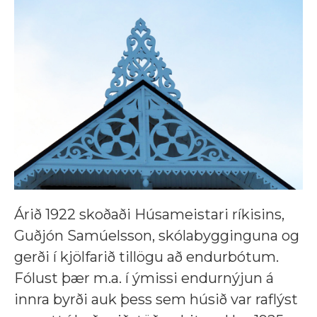
Árið 1922 skoðaði Húsameistari ríkisins,
Guðjón Samúelsson, skólabygginguna og
gerði í kjölfarið tillögu að endurbótum.
Fólust þær m.a. í ýmissi endurnýjun á
innra byrði auk þess sem húsið var raflýst