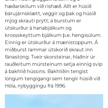
hæðarskilum við rishæð. Allt er húsið
bárujárnsklætt, veggir og þak og húsið
mjög skrauti prýtt; á burstum er
útskurður á hanabjálkum og
krossskeyttum bjálkum þ.e. hengisúlum.
Einnig er útskurður á mænistoppum. Á
miðburst rammar útskorið skraut inn
fánastöng. Tveir skorsteinar, hlaðnir úr
rauðleitum múrsteinum setja einnig svip
á bakhlið hússins. Bakhliðin tengist
löngum tengigangi sem tengir húsið við
Hóla, nýbyggingu frá 1996.