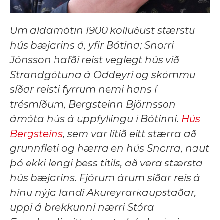
Um aldamótin 1900 kölluðust stærstu
hús bæjarins á, yfir Bótina; Snorri
Jónsson hafði reist veglegt hús við
Strandgötuna á Oddeyri og skömmu
síðar reisti fyrrum nemi hans í
trésmíðum, Bergsteinn Björnsson
ámóta hús á uppfyllingu í Bótinni.
Hús
Bergsteins
, sem var lítið eitt stærra að
grunnfleti og hærra en hús Snorra, naut
þó ekki lengi þess titils, að vera stærsta
hús bæjarins. Fjórum árum síðar reis á
hinu nýja landi Akureyrarkaupstaðar,
uppi á brekkunni nærri Stóra