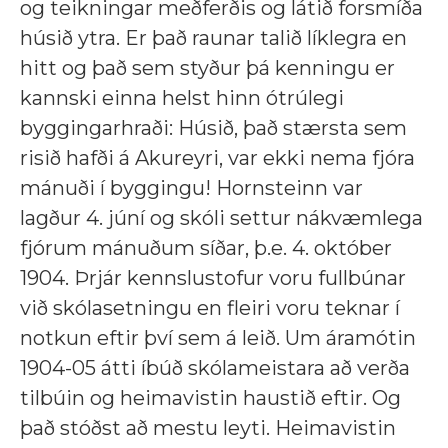
og teikningar meðferðis og látið forsmíða
húsið ytra. Er það raunar talið líklegra en
hitt og það sem styður þá kenningu er
kannski einna helst hinn ótrúlegi
byggingarhraði: Húsið, það stærsta sem
risið hafði á Akureyri, var ekki nema fjóra
mánuði í byggingu! Hornsteinn var
lagður 4. júní og skóli settur nákvæmlega
fjórum mánuðum síðar, þ.e. 4. október
1904. Þrjár kennslustofur voru fullbúnar
við skólasetningu en fleiri voru teknar í
notkun eftir því sem á leið. Um áramótin
1904-05 átti íbúð skólameistara að verða
tilbúin og heimavistin haustið eftir. Og
það stóðst að mestu leyti. Heimavistin