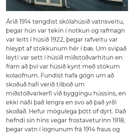
Árið 1914 tengdist skólahúsið vatnsveitu,
þegar hún var tekin í notkun og rafmagn
var leitt í húsið 1922, þegar rafveitu var
hleypt af stokkunum hér í bæ. Um svipað
leyti var sett í húsið miðstöðvarhitun en
fram að því var húsið kynt með stökum
kolaofnum. Fundist hafa gögn um að
skoðuð hafi verið tilboð um
miðstöðvarkerfi við byggingu hússins, en
ekki náði það lengra en svo að það yrði
skoðað. Hefur mögulega þótt of dýrt. Það
hefndi sín hins vegar frostaveturinn 1918,
þegar vatn í lögnunum frá 1914 fraus og