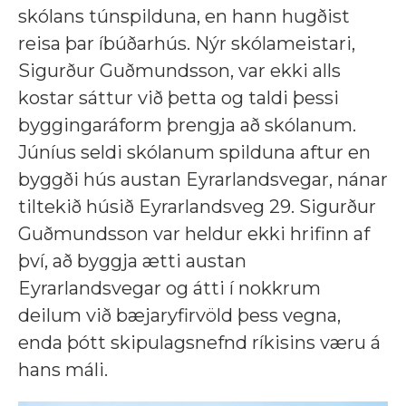
skólans túnspilduna, en hann hugðist
reisa þar íbúðarhús. Nýr skólameistari,
Sigurður Guðmundsson, var ekki alls
kostar sáttur við þetta og taldi þessi
byggingaráform þrengja að skólanum.
Júníus seldi skólanum spilduna aftur en
byggði hús austan Eyrarlandsvegar, nánar
tiltekið húsið Eyrarlandsveg 29. Sigurður
Guðmundsson var heldur ekki hrifinn af
því, að byggja ætti austan
Eyrarlandsvegar og átti í nokkrum
deilum við bæjaryfirvöld þess vegna,
enda þótt skipulagsnefnd ríkisins væru á
hans máli.