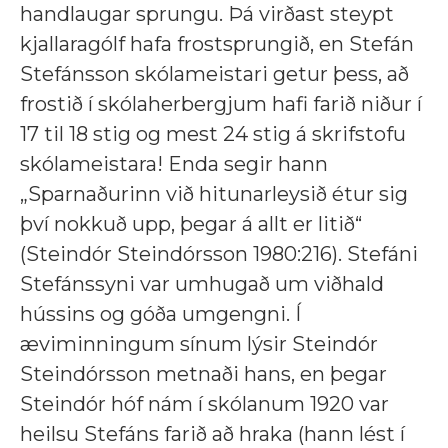
handlaugar sprungu. Þá virðast steypt
kjallaragólf hafa frostsprungið, en Stefán
Stefánsson skólameistari getur þess, að
frostið í skólaherbergjum hafi farið niður í
17 til 18 stig og mest 24 stig á skrifstofu
skólameistara! Enda segir hann
„Sparnaðurinn við hitunarleysið étur sig
því nokkuð upp, þegar á allt er litið“
(Steindór Steindórsson 1980:216). Stefáni
Stefánssyni var umhugað um viðhald
hússins og góða umgengni. Í
æviminningum sínum lýsir Steindór
Steindórsson metnaði hans, en þegar
Steindór hóf nám í skólanum 1920 var
heilsu Stefáns farið að hraka (hann lést í