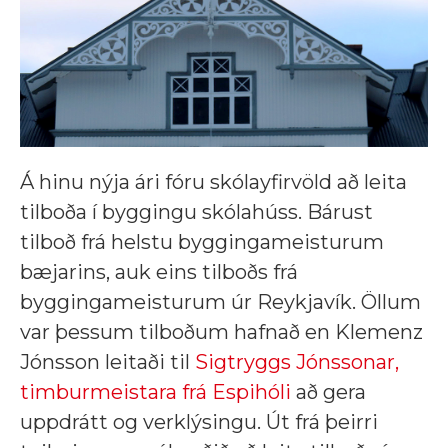
Á hinu nýja ári fóru skólayfirvöld að leita
tilboða í byggingu skólahúss. Bárust
tilboð frá helstu byggingameisturum
bæjarins, auk eins tilboðs frá
byggingameisturum úr Reykjavík. Öllum
var þessum tilboðum hafnað en Klemenz
Jónsson leitaði til
Sigtryggs Jónssonar,
timburmeistara frá Espihóli
að gera
uppdrátt og verklýsingu. Út frá þeirri