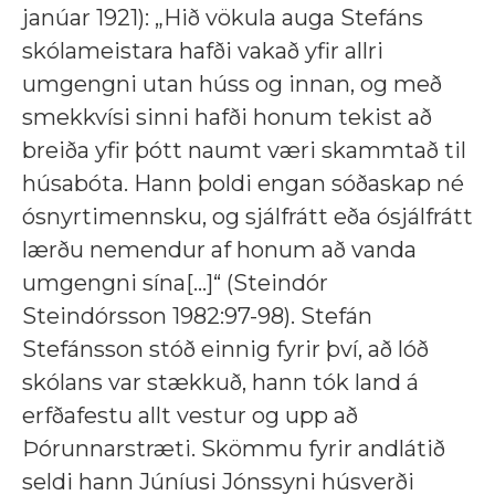
janúar 1921): „Hið vökula auga Stefáns
skólameistara hafði vakað yfir allri
umgengni utan húss og innan, og með
smekkvísi sinni hafði honum tekist að
breiða yfir þótt naumt væri skammtað til
húsabóta. Hann þoldi engan sóðaskap né
ósnyrtimennsku, og sjálfrátt eða ósjálfrátt
lærðu nemendur af honum að vanda
umgengni sína[...]“ (Steindór
Steindórsson 1982:97-98). Stefán
Stefánsson stóð einnig fyrir því, að lóð
skólans var stækkuð, hann tók land á
erfðafestu allt vestur og upp að
Þórunnarstræti. Skömmu fyrir andlátið
seldi hann Júníusi Jónssyni húsverði