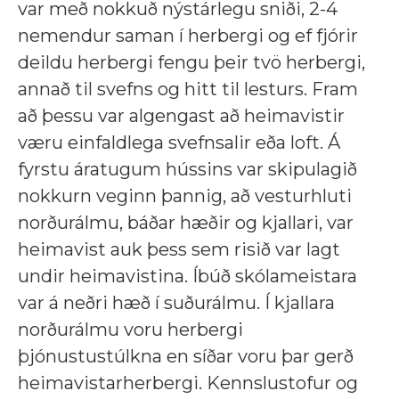
var með nokkuð nýstárlegu sniði, 2-4
nemendur saman í herbergi og ef fjórir
deildu herbergi fengu þeir tvö herbergi,
annað til svefns og hitt til lesturs. Fram
að þessu var algengast að heimavistir
væru einfaldlega svefnsalir eða loft. Á
fyrstu áratugum hússins var skipulagið
nokkurn veginn þannig, að vesturhluti
norðurálmu, báðar hæðir og kjallari, var
heimavist auk þess sem risið var lagt
undir heimavistina. Íbúð skólameistara
var á neðri hæð í suðurálmu. Í kjallara
norðurálmu voru herbergi
þjónustustúlkna en síðar voru þar gerð
heimavistarherbergi. Kennslustofur og