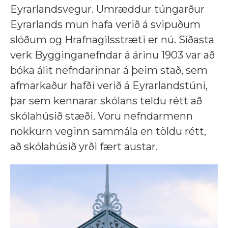
Eyrarlandsvegur. Umræddur túngarður
Eyrarlands mun hafa verið á svipuðum
slóðum og Hrafnagilsstræti er nú. Síðasta
verk Bygginganefndar á árinu 1903 var að
bóka álit nefndarinnar á þeim stað, sem
afmarkaður hafði verið á Eyrarlandstúni,
þar sem kennarar skólans teldu rétt að
skólahúsið stæði. Voru nefndarmenn
nokkurn veginn sammála en töldu rétt,
að skólahúsið yrði fært austar.