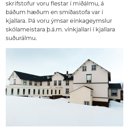
skrifstofur voru flestar í miðálmu, á
báðum hæðum en smíðastofa var í
kjallara. Þá voru ýmsar einkageymslur
skólameistara þ.á.m. vínkjallari í kjallara
suðurálmu.