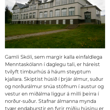
Gamli Skóli, sem margir kalla einfaldlega
Menntaskólann í daglegu tali, er háreist
tvílyft timburhús á háum steyptum
kjallara. Skiptist húsið í þrjár álmur, suður
og norðurálmur snúa stöfnum í austur og
vestur en miðálma liggur á milli þeirra í
norður-suður. Stafnar álmanna mynda
tvær endaburstir en fyrir miðju húsinu er