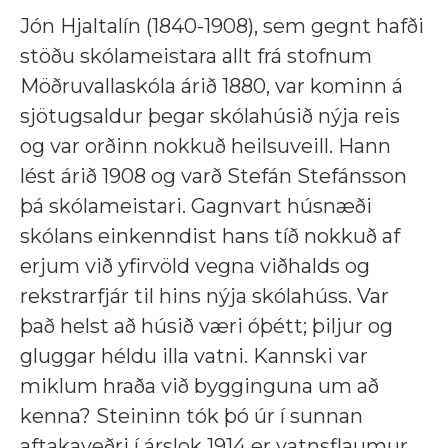
Jón Hjaltalín (1840-1908), sem gegnt hafði
stöðu skólameistara allt frá stofnum
Möðruvallaskóla árið 1880, var kominn á
sjötugsaldur þegar skólahúsið nýja reis
og var orðinn nokkuð heilsuveill. Hann
lést árið 1908 og varð Stefán Stefánsson
þá skólameistari. Gagnvart húsnæði
skólans einkenndist hans tíð nokkuð af
erjum við yfirvöld vegna viðhalds og
rekstrarfjár til hins nýja skólahúss. Var
það helst að húsið væri óþétt; þiljur og
gluggar héldu illa vatni. Kannski var
miklum hraða við bygginguna um að
kenna? Steininn tók þó úr í sunnan
aftakaveðri í árslok 1914 er vatnsflaumur