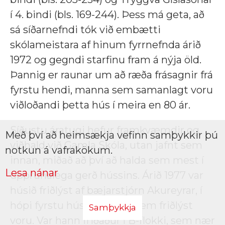
í 4. bindi (bls. 169-244). Þess má geta, að
sá síðarnefndi tók við embætti
skólameistara af hinum fyrrnefnda árið
1972 og gegndi starfinu fram á nýja öld.
Þannig er raunar um að ræða frásagnir frá
fyrstu hendi, manna sem samanlagt voru
viðloðandi þetta hús í meira en 80 ár.
Síðustu áratugi hefur framkvæmdir og
Með því að heimsækja vefinn samþykkir þú
viðhald við Gamla Skóla, utan jafnt sem
notkun á vafrakökum.
innan, miðað að því að halda sem mest í
Lesa nánar
upprunalega gerð hússins. Árið 1977 var
húsið friðlýst af bæjarstjórn Akureyrar, í
hópi fyrstu húsa hér í bæ sem friðlýst
Samþykkja
voru. Var hann friðaður í B-flokki, sem nær