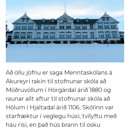
Að öllu jöfnu er saga Menntaskólans á
Akureyri rakin til stofnunar skóla að
Möðruvöllum í Hörgárdal árið 1880 og
raunar allt aftur til stofnunar skóla að
Hólum í Hjaltadal árið 1106. Skólinn var
starfræktur í veglegu húsi, tvílyftu með
háu risi, en það hús brann til ösku