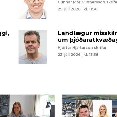
Gunnar Már Gunnarsson skrifa
29. júlí 2026 | kl. 11:30
gi,
Landlægur misskil
um þjóðaratkvæðag
Hjörtur Hjartarson skrifar
23. júlí 2026 | kl. 13:36