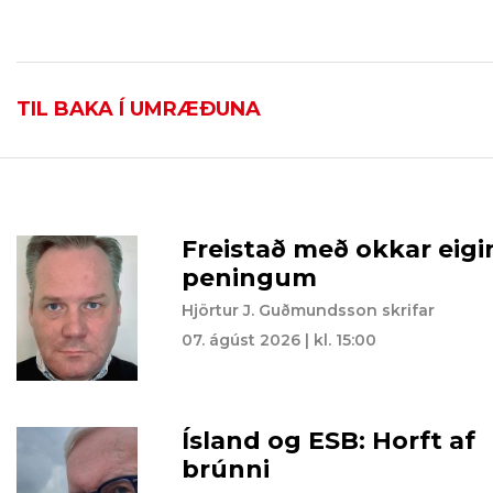
TIL BAKA Í UMRÆÐUNA
Freistað með okkar eigi
peningum
Hjörtur J. Guðmundsson skrifar
07. ágúst 2026 | kl. 15:00
Ísland og ESB: Horft af
brúnni