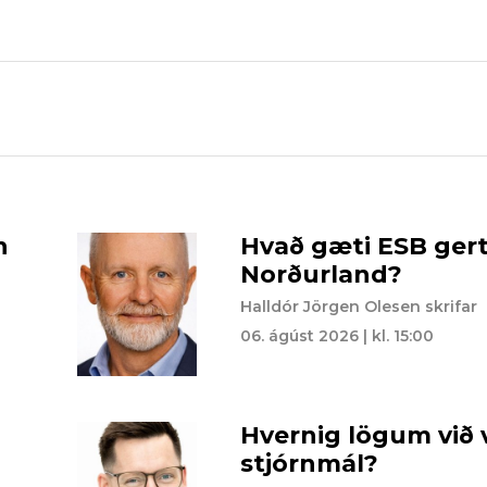
n
Hvað gæti ESB gert 
Norðurland?
Halldór Jörgen Olesen skrifar
06. ágúst 2026 | kl. 15:00
Hvernig lögum við v
stjórnmál?