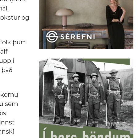
ál,
mokstur og
fólk þurfi
álf
upp í
g það
ilkomu
au sem
is
innst
nnski