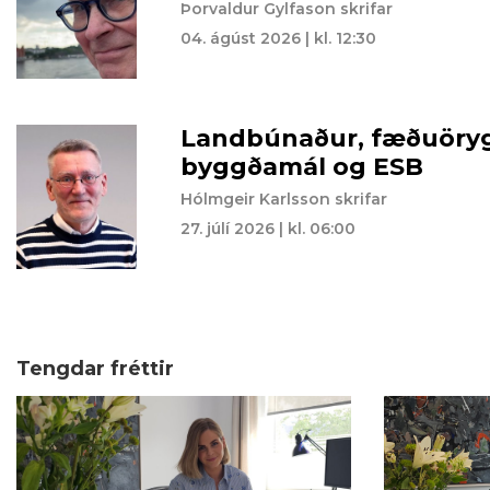
Þorvaldur Gylfason skrifar
04. ágúst 2026 | kl. 12:30
Landbúnaður, fæðuöryg
byggðamál og ESB
Hólmgeir Karlsson skrifar
27. júlí 2026 | kl. 06:00
Tengdar fréttir