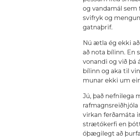
og vandamál sem fy
svifryk og mengun,
gatnaþrif.
Nú ætla ég ekki að 
að nota bílinn. En 
vonandi og við þá á
bílinn og aka til v
munar ekki um einn
Jú, það nefnilega 
rafmagnsreiðhjóla 
virkan ferðamáta 
strætókerfi en þót
óþægilegt að þurf