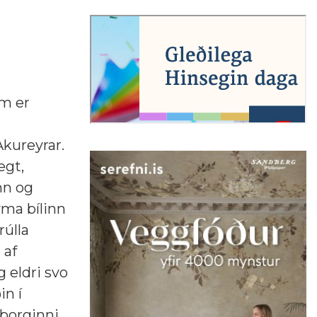
em er
kureyrar.
egt,
nn og
yma bílinn
rúlla
 af
g eldri svo
in í
ðborginni