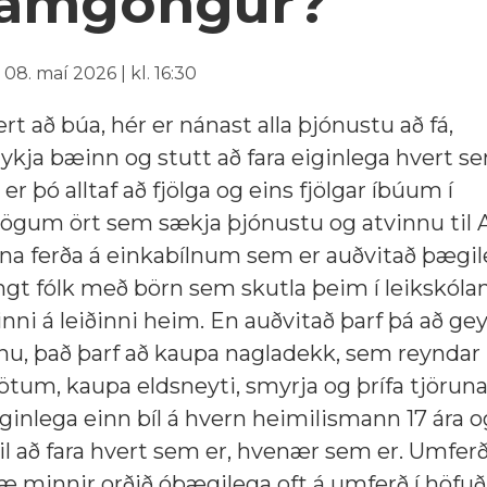
samgöngur?
08. maí 2026 | kl. 16:30
rt að búa, hér er nánast alla þjónustu að fá,
ykja bæinn og stutt að fara eiginlega hvert s
r þó alltaf að fjölga og eins fjölgar íbúum í
lögum ört sem sækja þjónustu og atvinnu til A
sinna ferða á einkabílnum sem er auðvitað þægil
ungt fólk með börn sem skutla þeim í leikskóla
inni á leiðinni heim. En auðvitað þarf þá að ge
nnu, það þarf að kaupa nagladekk, sem reyndar 
götum, kaupa eldsneyti, smyrja og þrífa tjöruna
ginlega einn bíl á hvern heimilismann 17 ára o
si til að fara hvert sem er, hvenær sem er. Umferð
æ minnir orðið óþægilega oft á umferð í höfu