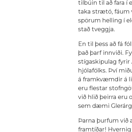
tilbúin til að fara
taka strætó, fáum 
spörum helling í el
stað tveggja.
En til þess að fá f
það þarf innviði. 
stígaskipulag fyrir
hjólafólks. Því mið
á framkvæmdir á l
eru flestar stofng
við hlið þeirra eru
sem dæmi Glerárgö
Þarna þurfum við a
framtíðar! Hverni