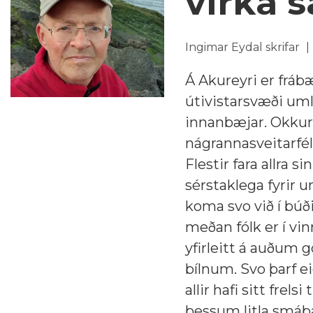
virka 
Ingimar Eydal skrifar
Á Akureyri er frábæ
útivistarsvæði uml
innanbæjar. Okkur e
nágrannasveitarfé
Flestir fara allra 
sérstaklega fyrir 
koma svo við í búð
meðan fólk er í vi
yfirleitt á auðum 
bílnum. Svo þarf ei
allir hafi sitt frel
þessum litla smáb