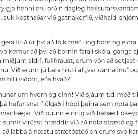
lgja henni eru orðin dagleg heilsufarsvandam
 auk kostnaðar við gatnakerfið, viðhald, snjó
gera lítið úr því að fólk með ung börn og eldra 
svo kemur að því að börnin fara í skóla, ganga sj
 miðjum aldri, fullhraust, erum vön að setjast 
innu. Við erum jú bara hluti af „vandamálinu“ o
 bíl í viðbót, eða hvað?
munar um hvern og einn! Við sjáum t.d. með t
þá hefur snar fjölgað í hópi þeirra sem nota þ
innanbæjar. Við búum einnig við frábært ókeyp
t sumir virðast hræddir við að nota strætó og f
a að labba á næstu strætóstöð en erum svo ka