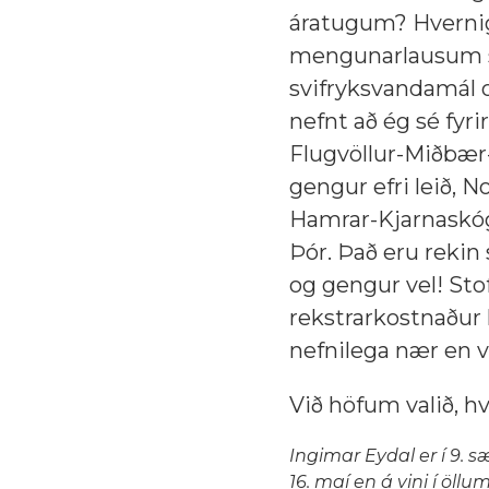
áratugum? Hvernig
mengunarlausum sa
svifryksvandamál o
nefnt að ég sé fyri
Flugvöllur-Miðbær-
gengur efri leið, 
Hamrar-Kjarnaskó
Þór. Það eru rekin
og gengur vel! Stof
rekstrarkostnaður 
nefnilega nær en 
Við höfum valið, hv
Ingimar Eydal er í 9. 
16. maí en á vini í öll