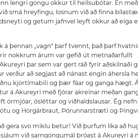
 í enn lengri göngu okkur til heilsubótar. En með
við smá hreyfingu, losnum við að finna bílastæð
dsneyti og getum jafnvel leyft okkur að eiga ei
ólk á þennan „vagn“ þarf tvennt, það þarf hvatn
Fyrir nokkrum árum var gefið út metnaðarfullt
 Akureyri þar sem var gert ráð fyrir aðskilnaði
ur verður að segjast að nánast engin áhersla he
iðnu kjörtímabili og þær fáar og ganga hægt.
ötur á Akureyri með fjórar akreinar meðan gang
 oft örmjóar, ósléttar og viðhaldslausar. Ég nefn
tu og Hörgárbraut, Þórunnarstræti og Þingval
ð gera svo miklu betur! Við þurfum líka að hug
g sjáum við samgöngumál þróast á Akureyri á