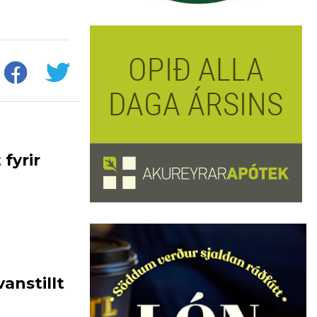
fyrir
anstillt