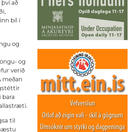
 því að
i,
nn bíl í
ingu og
 göngu- og
fur verið
 Á meðan
stéttir
i bara
lastræti.
sa til
 næstu