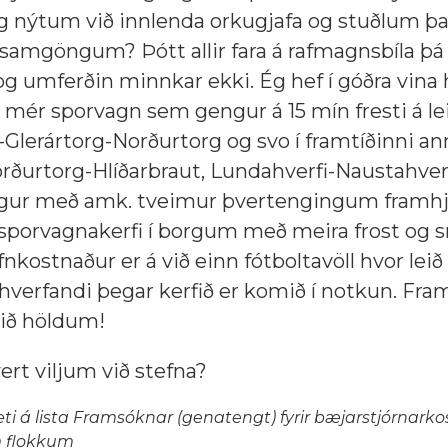
 nýtum við innlenda orkugjafa og stuðlum þa
mgöngum? Þótt allir fara á rafmagnsbíla þá
g umferðin minnkar ekki. Ég hef í góðra vina 
r mér sporvagn sem gengur á 15 mín fresti á le
Glerártorg-Norðurtorg og svo í framtíðinni a
Norðurtorg-Hlíðarbraut, Lundahverfi-Naustahver
gur með amk. tveimur þvertengingum framhj
 sporvagnakerfi í borgum með meira frost og s
nkostnaður er á við einn fótboltavöll hvor leið
hverfandi þegar kerfið er komið í notkun. Fram
við höldum!
ert viljum við stefna?
sæti á lista Framsóknar (genatengt) fyrir bæjarstjórnark
um flokkum