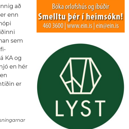
nnig að
 er enn
hópi
iðinni
nnan sem
fi-
á KA og
njó en hér
 en
tíðin er
osningarnar