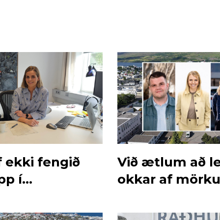
 ekki fengið
Við ætlum að l
pp í
okkar af mörk
nar“