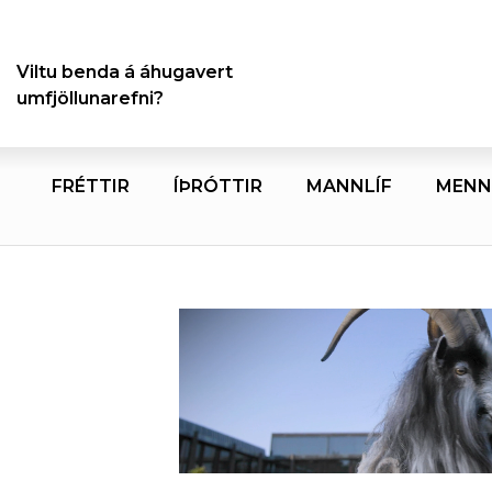
Viltu benda á áhugavert
umfjöllunarefni?
FRÉTTIR
ÍÞRÓTTIR
MANNLÍF
MENN