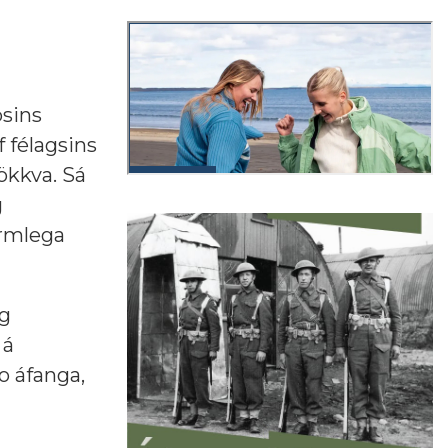
bsins
 félagsins
ökkva. Sá
g
ormlega
og
 á
o áfanga,