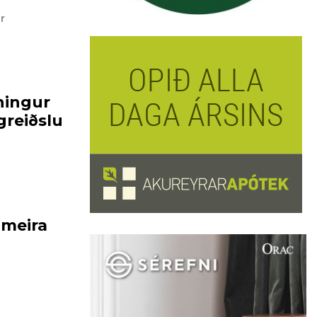
r
ningur
reiðslu
 meira