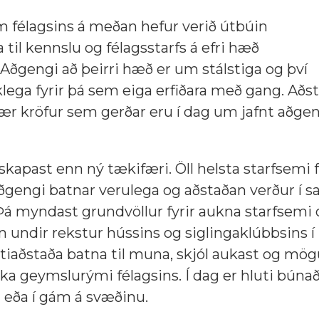
 félagsins á meðan hefur verið útbúin
til kennslu og félagsstarfs á efri hæð
gengi að þeirri hæð er um stálstiga og því
lega fyrir þá sem eiga erfiðara með gang. Aðs
þær kröfur sem gerðar eru í dag um jafnt aðgeng
skapast enn ný tækifæri. Öll helsta starfsemi 
aðgengi batnar verulega og aðstaðan verður í
Þá myndast grundvöllur fyrir aukna starfsemi 
 undir rekstur hússins og siglingaklúbbsins í 
iaðstaða batna til muna, skjól aukast og mög
kka geymslurými félagsins. Í dag er hluti búna
eða í gám á svæðinu.