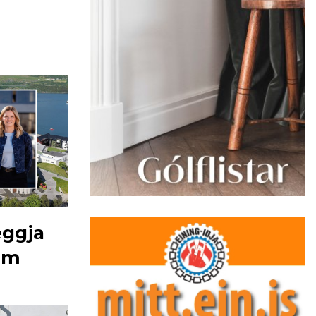
eggja
um