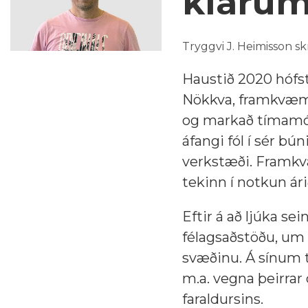
klárum
Tryggvi J. Heimisson sk
Haustið 2020 hófst
Nökkva, framkvæmd 
og markað tímamót 
áfangi fól í sér b
verkstæði. Framkv
tekinn í notkun árið
Eftir á að ljúka s
félagsaðstöðu, um 
svæðinu. Á sínum t
m.a. vegna þeirrar 
faraldursins.