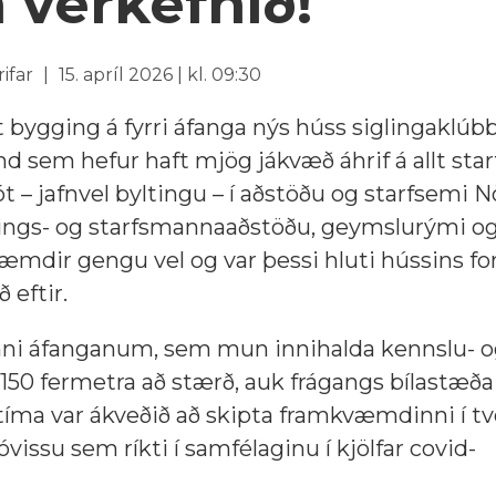
 verkefnið!
rifar
15. apríl 2026 | kl. 09:30
 bygging á fyrri áfanga nýs húss siglingaklúb
sem hefur haft mjög jákvæð áhrif á allt starf
– jafnvel byltingu – í aðstöðu og starfsemi N
únings- og starfsmannaaðstöðu, geymslurými o
æmdir gengu vel og var þessi hluti hússins f
 eftir.
einni áfanganum, sem mun innihalda kennslu- 
150 fermetra að stærð, auk frágangs bílastæða
íma var ákveðið að skipta framkvæmdinni í tv
óvissu sem ríkti í samfélaginu í kjölfar covid-