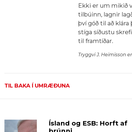
Ekki er um mikið v
tilbúinn, lagnir la
því góð til að klár
stíga síðustu skref
til framtíðar.
Tryggvi J. Heimisson 
TIL BAKA Í UMRÆÐUNA
Ísland og ESB: Horft af
brúnni