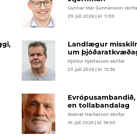
Gunnar Már Gunnarsson skrifa
29. júlí 2026 | kl. 11:30
gi,
Landlægur misskil
um þjóðaratkvæðag
Hjörtur Hjartarson skrifar
23. júlí 2026 | kl. 13:36
Evrópusambandið,
en tollabandalag
Steinar Harðarson skrifar
10. júlí 2026 | kl. 18:00