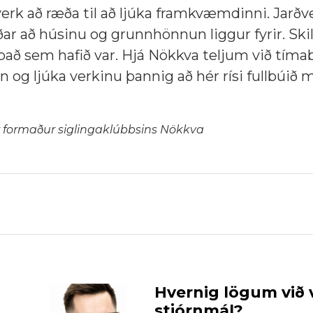
erk að ræða til að ljúka framkvæmdinni. Jarðv
gðar að húsinu og grunnhönnun liggur fyrir. Skil
a það sem hafið var. Hjá Nökkva teljum við tím
in og ljúka verkinu þannig að hér rísi fullbúið 
er formaður siglingaklúbbsins Nökkva
Hvernig lögum við v
stjórnmál?