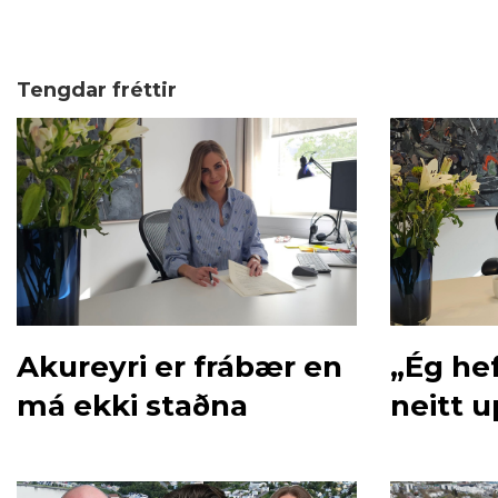
Tengdar fréttir
Akureyri er frábær en
„Ég hef
má ekki staðna
neitt u
hendur