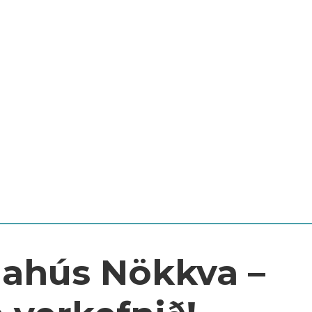
gahús Nökkva –