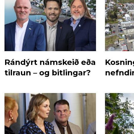
Rándýrt námskeið eða
Kosning
tilraun – og bitlingar?
nefndi
Akurey