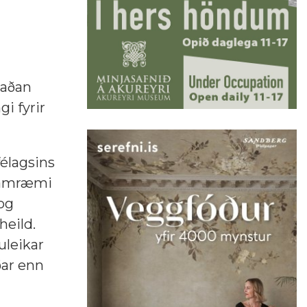
taðan
i fyrir
félagsins
 samræmi
og
heild.
uleikar
ðar enn