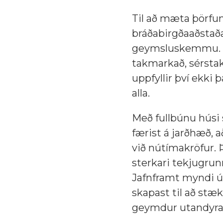
Til að mæta þörfum
bráðabirgðaaðstaða 
geymsluskemmu. Að
takmarkað, sérstak
uppfyllir því ekki 
alla.
Með fullbúnu húsi 
færist á jarðhæð, 
við nútímakröfur. 
sterkari tekjugrunn
Jafnframt myndi út
skapast til að stæ
geymdur utandyra 