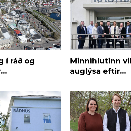
 í ráð og
Minnihlutinn vi
r
auglýsa eftir
rarbæjar
bæjarstjóra