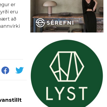
egur er
yrði eru
abært að
mannvirki
anstillt