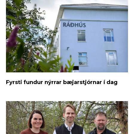
Fyrsti fundur nýrrar bæjarstjórnar í dag