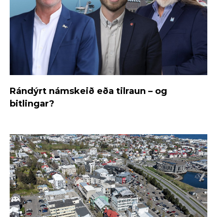
Rándýrt námskeið eða tilraun – og
bitlingar?