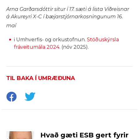
Arna Garðarsdóttir situr í 17. sæti á lista Viðreisnar
á Akureyri X-C í bæjarstjórnarkosningunum 16.
maí
i Umhverfis- og orkustofnun.
Stöðuskýrsla
fráveitumála 2024
. (nóv 2025).
TIL BAKA Í UMRÆÐUNA
Hvað gæti ESB gert fyrir