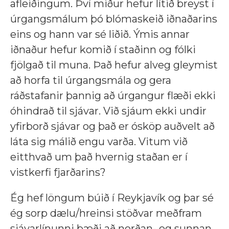
afleiðingum. Því miður hefur lítið breyst í
úrgangsmálum þó blómaskeið iðnaðarins
eins og hann var sé liðið. Ýmis annar
iðnaður hefur komið í staðinn og fólki
fjölgað til muna. Það hefur alveg gleymist
að horfa til úrgangsmála og gera
ráðstafanir þannig að úrgangur flæði ekki
óhindrað til sjávar. Við sjáum ekki undir
yfirborð sjávar og það er ósköp auðvelt að
láta sig málið engu varða. Vitum við
eitthvað um það hvernig staðan er í
vistkerfi fjarðarins?
Ég hef löngum búið í Reykjavík og þar sé
ég sorp dælu/hreinsi stöðvar meðfram
sjávarlínunni bæði að norðan- og sunnan