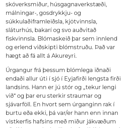
skóverksmiður, húsgagnaverkstæði,
málningar-, gosdrykkju- og
súkkulaðiframleiðsla, kjötvinnsla,
sláturhús, bakarí og svo auðvitað
fiskvinnsla. Blómaskeið þar sem innlend
og erlend viðskipti blómstruðu. Það var
hægt að fá allt á Akureyri.
Úrgangur frá þessum blómlega iðnaði
endaði allur úti í sjó í Eyjafirði lengsta firði
landsins. Hann er jú stór og „tekur lengi
við“ og þar eru sterkir straumar og
sjávarföll. En hvort sem úrganginn rak í
burtu eða ekki, þá var/er hann enn innan
vistkerfis hafsins með miður jákvæðum