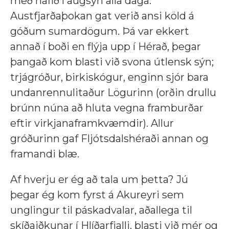
með hafið í augsýn alla daga.
Austfjarðaþokan gat verið ansi köld á
góðum sumardögum. Þá var ekkert
annað í boði en flýja upp í Hérað, þegar
þangað kom blasti við svona útlensk sýn;
trjágróður, birkiskógur, enginn sjór bara
undanrennulitaður Lögurinn (orðin drullu
brúnn núna að hluta vegna framburðar
eftir virkjanaframkvæmdir). Allur
gróðurinn gaf Fljótsdalshéraði annan og
framandi blæ.
Af hverju er ég að tala um þetta? Jú
þegar ég kom fyrst á Akureyri sem
unglingur til páskadvalar, aðallega til
skíðaiðkunar í Hlíðarfjalli, blasti við mér og