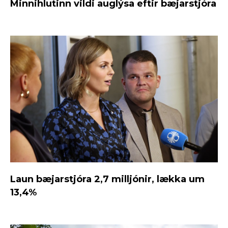
Minnihlutinn vildi auglýsa eftir bæjarstjóra
Laun bæjarstjóra 2,7 milljónir, lækka um
13,4%