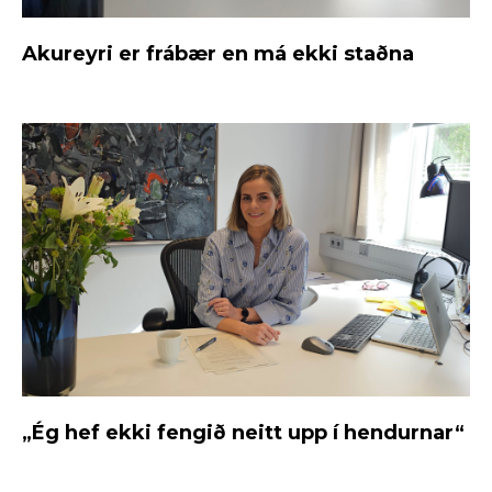
Akureyri er frábær en má ekki staðna
„Ég hef ekki fengið neitt upp í hendurnar“