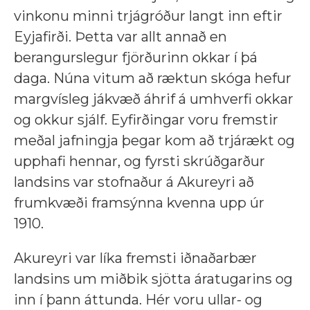
vinkonu minni trjágróður langt inn eftir
Eyjafirði. Þetta var allt annað en
berangurslegur fjörðurinn okkar í þá
daga. Núna vitum að ræktun skóga hefur
margvísleg jákvæð áhrif á umhverfi okkar
og okkur sjálf. Eyfirðingar voru fremstir
meðal jafningja þegar kom að trjárækt og
upphafi hennar, og fyrsti skrúðgarður
landsins var stofnaður á Akureyri að
frumkvæði framsýnna kvenna upp úr
1910.
Akureyri var líka fremsti iðnaðarbær
landsins um miðbik sjötta áratugarins og
inn í þann áttunda. Hér voru ullar- og