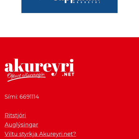
Sími: 6691114
Ritstjóri
Auglýsingar
Viltu styrkja Akureyri.net?