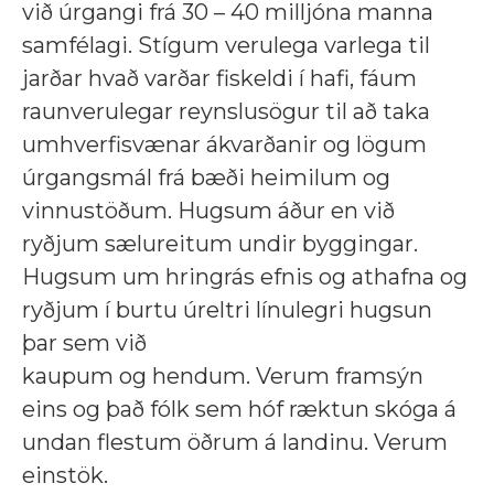
við úrgangi frá 30 – 40 milljóna manna
samfélagi. Stígum verulega varlega til
jarðar hvað varðar fiskeldi í hafi, fáum
raunverulegar reynslusögur til að taka
umhverfisvænar ákvarðanir og lögum
úrgangsmál frá bæði heimilum og
vinnustöðum. Hugsum áður en við
ryðjum sælureitum undir byggingar.
Hugsum um hringrás efnis og athafna og
ryðjum í burtu úreltri línulegri hugsun
þar sem við
kaupum og hendum. Verum framsýn
eins og það fólk sem hóf ræktun skóga á
undan flestum öðrum á landinu. Verum
einstök.