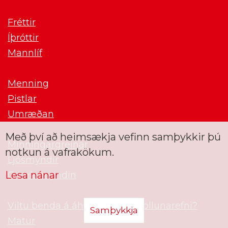
Fréttir
Íþróttir
Mannlíf
Menning
Pistlar
Umræðan
Með því að heimsækja vefinn samþykkir þú
Minningargreinar
notkun á vafrakökum.
Ljósmyndir
Lesa nánar
Gamla myndin
Viltu benda á áhugavert umfjöllunarefni?
Samþykkja
Matur