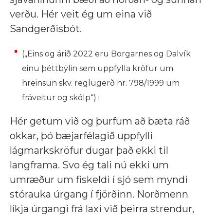
verðu. Hér veit ég um eina við
Sandgerðisbót.
(„Eins og árið 2022 eru Borgarnes og Dalvík
einu þéttbýlin sem uppfylla kröfur um
hreinsun skv. reglugerð nr. 798/1999 um
fráveitur og skólp“) i
Hér getum við og þurfum að bæta ráð
okkar, þó bæjarfélagið uppfylli
lágmarkskröfur dugar það ekki til
langframa. Svo ég tali nú ekki um
umræður um fiskeldi í sjó sem myndi
stórauka úrgang í fjörðinn. Norðmenn
líkja úrgangi frá laxi við þeirra strendur,