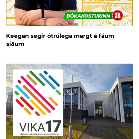
Keegan segir ótrúlega margt á fáum
síðum