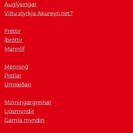
Auglýsingar
Viltu styrkja Akureyri.net?
Fréttir
Íþróttir
Mannlíf
Menning
Pistlar
Umræðan
Minningargreinar
Ljósmyndir
Gamla myndin