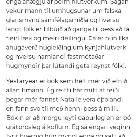
enga ánægju af þeim hlutverkum. Sagan
vekur mann til umhugsunar um falska
glansmynd samfélagsmiðla og hversu
langt fólk er tilbúið að ganga til þess að fá
fleiri læk og meiri deilingu. Þá er hún líka
áhugaverð hugleiðing um kynjahlutverk
og hversu hamlandi fastmótaðar
hugmyndir þar lútandi geta reynst fólki.
Yestaryear er bók sem hélt mér við efnið
allan tímann. Ég reitti hár mitt af reiði
þegar mér fannst Natalie vera óþolandi
en fann svo til með henni þess á milli.
Bókin er að mörgu leyti dapurleg en er þó
grátbrosleg á köflum. Ég sá engan veginn
fyrir hvernig hún myndi enda og satt að