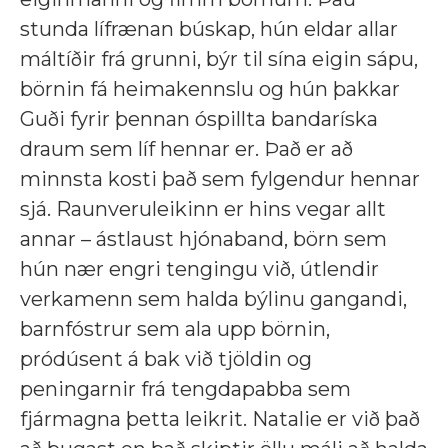
stunda lífrænan búskap, hún eldar allar
máltíðir frá grunni, býr til sína eigin sápu,
börnin fá heimakennslu og hún þakkar
Guði fyrir þennan óspillta bandaríska
draum sem líf hennar er. Það er að
minnsta kosti það sem fylgendur hennar
sjá. Raunveruleikinn er hins vegar allt
annar – ástlaust hjónaband, börn sem
hún nær engri tengingu við, útlendir
verkamenn sem halda býlinu gangandi,
barnfóstrur sem ala upp börnin,
pródúsent á bak við tjöldin og
peningarnir frá tengdapabba sem
fjármagna þetta leikrit. Natalie er við það