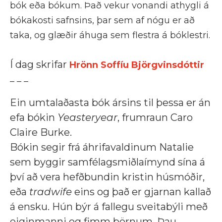
bók eða bókum. Það vekur vonandi athygli á
bókakosti safnsins, þar sem af nógu er að
taka, og glæðir áhuga sem flestra á bóklestri.
Í dag skrifar
Hrönn Soffíu Björgvinsdóttir
_ _ _
Ein umtalaðasta bók ársins til þessa er án
efa bókin
Yeasteryear
, frumraun Caro
Claire Burke.
Bókin segir frá áhrifavaldinum Natalie
sem byggir samfélagsmiðlaímynd sína á
því að vera hefðbundin kristin húsmóðir,
eða
tradwife
eins og það er gjarnan kallað
á ensku. Hún býr á fallegu sveitabýli með
eiginmanni og fimm börnum. Þau