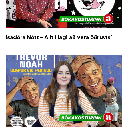
Ísadóra Nótt – Allt í lagi að vera öðruvísi