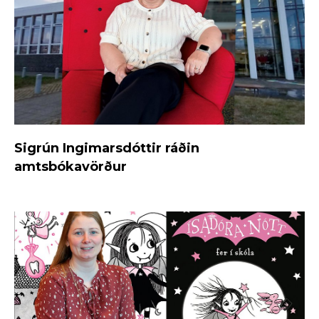
Sigrún Ingimarsdóttir ráðin
amtsbókavörður