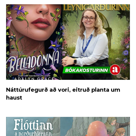
Náttúrufegurð að vori, eitruð planta um
haust