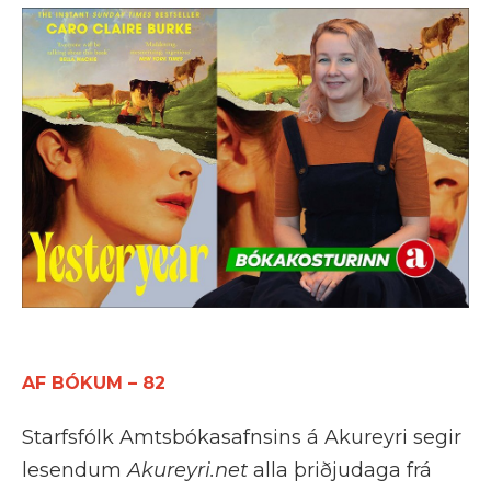
AF BÓKUM – 82
Starfsfólk Amtsbókasafnsins á Akureyri segir
lesendum
Akureyri.net
alla þriðjudaga frá