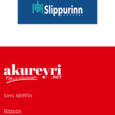
Sími: 6691114
Ritstjóri