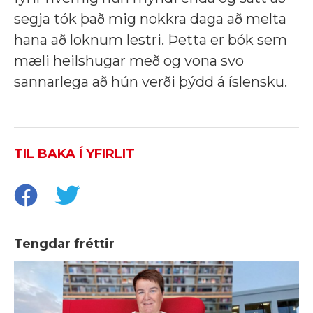
segja tók það mig nokkra daga að melta
hana að loknum lestri. Þetta er bók sem
mæli heilshugar með og vona svo
sannarlega að hún verði þýdd á íslensku.
TIL BAKA Í YFIRLIT
Tengdar fréttir