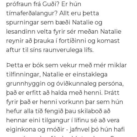
prófraun frá Guði? Er hún
tímaferðalangur? Allt eru þetta
spurningar sem bæði Natalie og
lesandinn velta fyrir sér meðan Natalie
reynir að þrauka í fortíðinni og komast
aftur til síns raunverulega lífs.
Þetta er bók sem vekur með mér miklar
tilfinningar, Natalie er einstaklega
grunnhyggin og óviðkunnaleg persóna,
það er erfitt að halda með henni. Þrátt
fyrir það er henni vorkunn þar sem hún
hefur alla tíð fengið þau skilaboð að
hennar eini tilgangur í lífinu sé að vera
eiginkona og móðir - jafnvel þó hún hafi