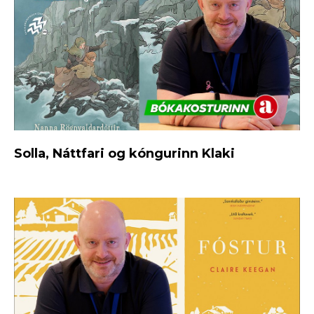
Solla, Náttfari og kóngurinn Klaki