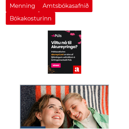
Menning
Amtsbókasafnið
Bókakosturinn