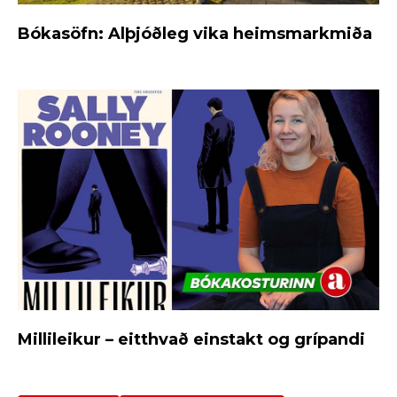
Bókasöfn: Alþjóðleg vika heimsmarkmiða
Millileikur – eitthvað einstakt og grípandi