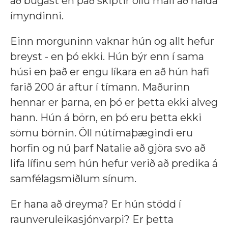
að bugast en það skiptir öllu máli að halda
ímyndinni.
Einn morguninn vaknar hún og allt hefur
breyst - en þó ekki. Hún býr enn í sama
húsi en það er engu líkara en að hún hafi
farið 200 ár aftur í tímann. Maðurinn
hennar er þarna, en þó er þetta ekki alveg
hann. Hún á börn, en þó eru þetta ekki
sömu börnin. Öll nútímaþægindi eru
horfin og nú þarf Natalie að gjöra svo að
lifa lífinu sem hún hefur verið að predika á
samfélagsmiðlum sínum.
Er hana að dreyma? Er hún stödd í
raunveruleikasjónvarpi? Er þetta