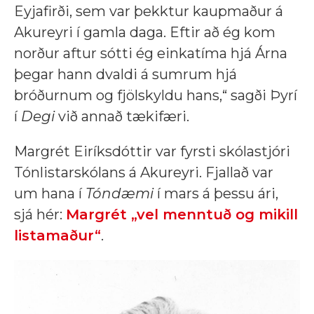
Eyjafirði, sem var þekktur kaupmaður á
Akureyri í gamla daga. Eftir að ég kom
norður aftur sótti ég einkatíma hjá Árna
þegar hann dvaldi á sumrum hjá
bróðurnum og fjölskyldu hans,“ sagði Þyrí
í
Degi
við annað tækifæri.
Margrét Eiríksdóttir var fyrsti skólastjóri
Tónlistarskólans á Akureyri. Fjallað var
um hana í
Tóndæmi
í mars á þessu ári,
sjá hér:
Margrét „vel menntuð og mikill
listamaður“
.