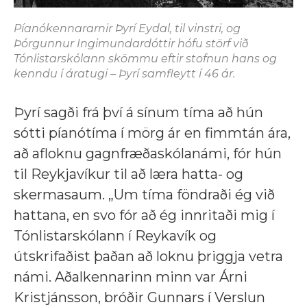
Píanókennararnir Þyrí Eydal, til vinstri, og
Þórgunnur Ingimundardóttir hófu störf við
Tónlistarskólann skömmu eftir stofnun hans og
kenndu í áratugi – Þyrí samfleytt í 46 ár.
Þyrí sagði frá því á sínum tíma að hún
sótti píanótíma í mörg ár en fimmtán ára,
að afloknu gagnfræðaskólanámi, fór hún
til Reykjavíkur til að læra hatta- og
skermasaum. „Um tíma föndraði ég við
hattana, en svo fór að ég innritaði mig í
Tónlistarskólann í Reykavík og
útskrifaðist þaðan að loknu þriggja vetra
námi. Aðalkennarinn minn var Árni
Kristjánsson, bróðir Gunnars í Verslun