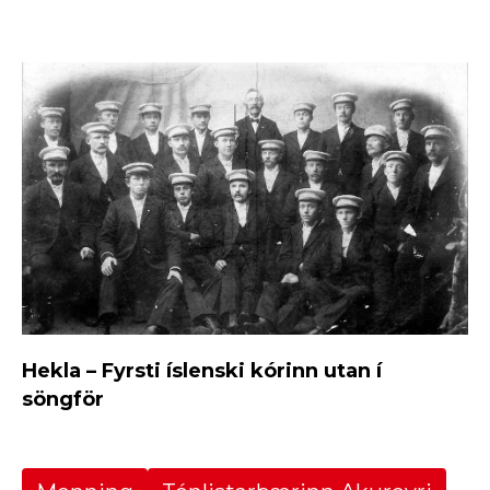
Hekla – Fyrsti íslenski kórinn utan í
söngför