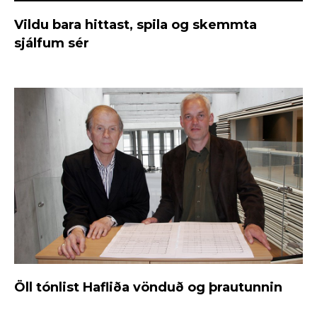
Vildu bara hittast, spila og skemmta
sjálfum sér
Öll tónlist Hafliða vönduð og þrautunnin