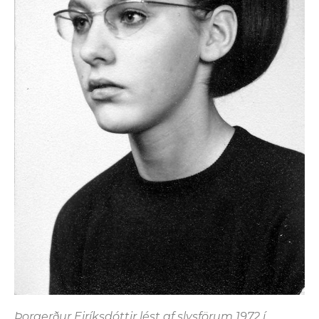
Þorgerður Eiríksdóttir lést af slysförum 1972 í