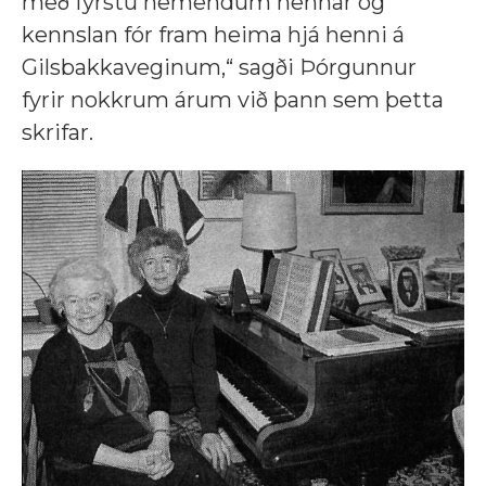
með fyrstu nemendum hennar og
kennslan fór fram heima hjá henni á
Gilsbakkaveginum,“ sagði Þórgunnur
fyrir nokkrum árum við þann sem þetta
skrifar.