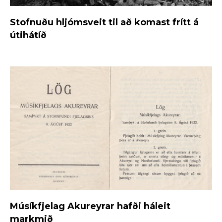
Stofnuðu hljómsveit til að komast frítt á
útihátíð
Músíkfjelag Akureyrar hafði háleit
markmið