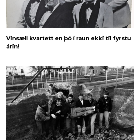
Vinsæll kvartett en þó í raun ekki til fyrstu
árin!