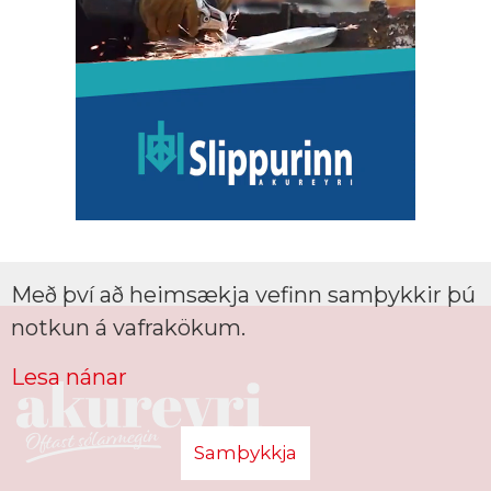
Með því að heimsækja vefinn samþykkir þú
notkun á vafrakökum.
Lesa nánar
Samþykkja