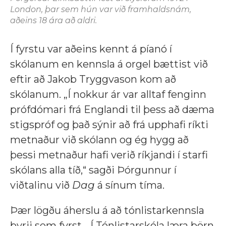
London, þar sem hún var við framhaldsnám,
aðeins 18 ára að aldri.
Í fyrstu var aðeins kennt á píanó í
skólanum en kennsla á orgel bættist við
eftir að Jakob Tryggvason kom að
skólanum. „Í nokkur ár var alltaf fenginn
prófdómari frá Englandi til þess að dæma
stigspróf og það sýnir að frá upphafi ríkti
metnaður við skólann og ég hygg að
þessi metnaður hafi verið ríkjandi í starfi
skólans alla tíð,“ sagði Þórgunnur í
viðtalinu við
Dag
á sínum tíma.
Þær lögðu áherslu á að tónlistarkennsla
byrji sem fyrst. „Í Tónlistarskóla læra börn