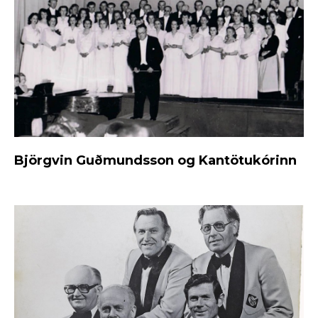
Björgvin Guðmundsson og Kantötukórinn