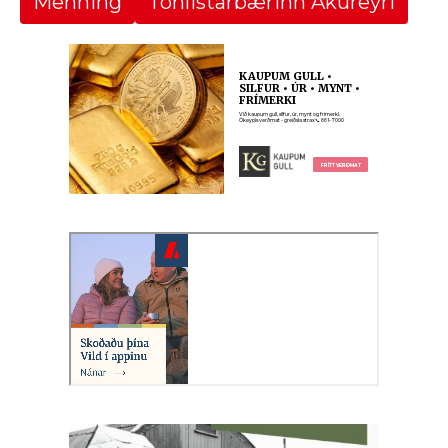
Menning
Tónlistarbærinn Akureyri