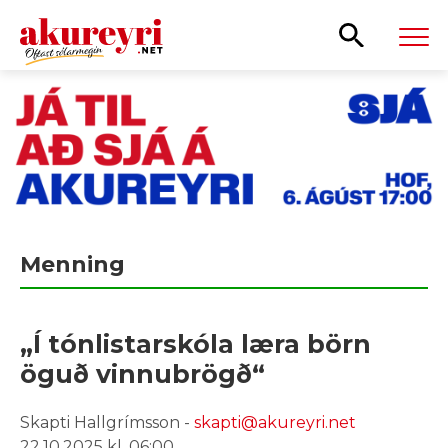
Leita
Menning
„Í tónlistarskóla læra börn
öguð vinnubrögð“
Skapti Hallgrímsson -
skapti@akureyri.net
22.10.2025 kl. 06:00