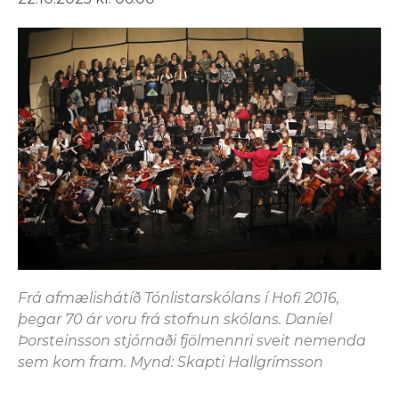
Frá afmælishátíð Tónlistarskólans í Hofi 2016,
þegar 70 ár voru frá stofnun skólans. Daníel
Þorsteinsson stjórnaði fjölmennri sveit nemenda
sem kom fram. Mynd: Skapti Hallgrímsson