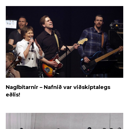
Naglbítarnir – Nafnið var viðskiptalegs
eðlis!