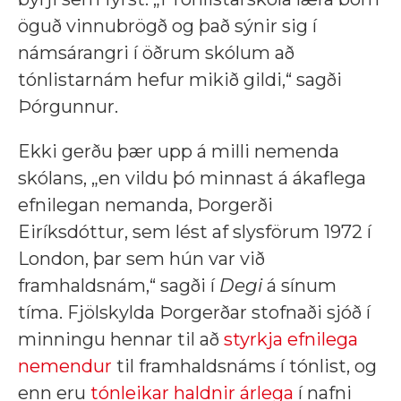
öguð vinnubrögð og það sýnir sig í
námsárangri í öðrum skólum að
tónlistarnám hefur mikið gildi,“ sagði
Þórgunnur.
Ekki gerðu þær upp á milli nemenda
skólans, „en vildu þó minnast á ákaflega
efnilegan nemanda, Þorgerði
Eiríksdóttur, sem lést af slysförum 1972 í
London, þar sem hún var við
framhaldsnám,“ sagði í
Degi
á sínum
tíma. Fjölskylda Þorgerðar stofnaði sjóð í
minningu hennar til að
styrkja efnilega
nemendur
til framhaldsnáms í tónlist, og
enn eru
tónleikar haldnir árlega
í nafni