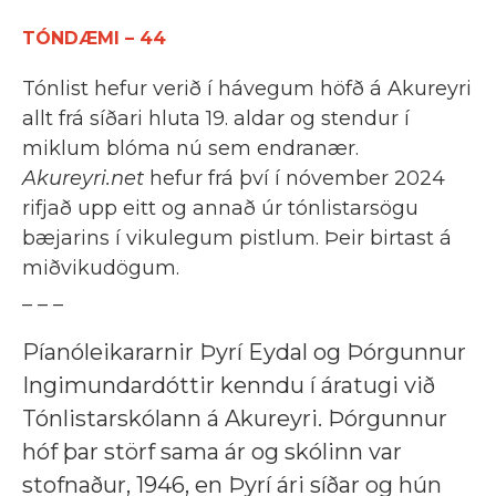
TÓNDÆMI – 44
Tónlist hefur verið í hávegum höfð á Akureyri
allt frá síðari hluta 19. aldar og stendur í
miklum blóma nú sem endranær.
Akureyri.net
hefur frá því í nóvember 2024
rifjað upp eitt og annað úr tónlistarsögu
bæjarins í vikulegum pistlum. Þeir birtast á
miðvikudögum.
_ _ _
Píanóleikararnir Þyrí Eydal og Þórgunnur
Ingimundardóttir kenndu í áratugi við
Tónlistarskólann á Akureyri. Þórgunnur
hóf þar störf sama ár og skólinn var
stofnaður, 1946, en Þyrí ári síðar og hún