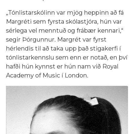
„Tónlistarskólinn var mjög heppinn að fá
Margréti sem fyrsta skólastjóra, hún var
sérlega vel menntuð og frábær kennari,“
segir Þórgunnur. Margrét var fyrst
hérlendis til að taka upp það stigakerfi í
tónlistarkennslu sem enn er notað, en því
hafði hún kynnst er hún nam við Royal
Academy of Music í London.