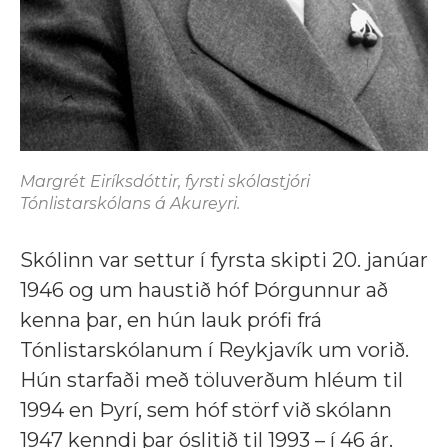
Margrét Eiríksdóttir, fyrsti skólastjóri
Tónlistarskólans á Akureyri.
Skólinn var settur í fyrsta skipti 20. janúar
1946 og um haustið hóf Þórgunnur að
kenna þar, en hún lauk prófi frá
Tónlistarskólanum í Reykjavík um vorið.
Hún starfaði með töluverðum hléum til
1994 en Þyrí, sem hóf störf við skólann
1947 kenndi þar óslitið til 1993 – í 46 ár.