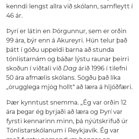
kenndi lengst allra við skólann, samfleytt í
46 ár.
Þyrí er látin en Þórgunnur, sem er orðin
99 ára, býr enn á Akureyri. Hún telur það
þátt í góðu uppeldi barna að stunda
tónlistarnám og báðar lýstu raunar þeirri
skoðun í viðtali við
Dag
árið 1996 í tilefni
50 ára afmælis skólans. Sögðu það líka
„örugglega mjög hollt“ að læra á hljóðfæri.
Þær kynntust snemma. „Ég var orðin 12
ára þegar ég byrjaði að læra og Þyrí var
fyrsti kennarinn minn, þá nýútskrifuð úr
Tónlistarskólanum í Reykjavík. Ég var