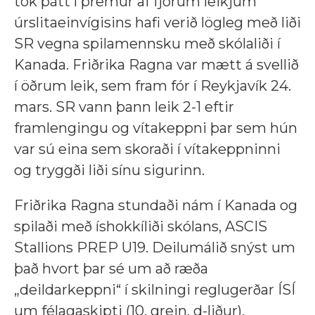
tók þátt í þremur af fjórum leikjum
úrslitaeinvígisins hafi verið lögleg með liði
SR vegna spilamennsku með skólaliði í
Kanada.
Friðrika Ragna var mætt á svellið
í öðrum leik, sem fram fór í Reykjavík 24.
mars. SR vann þann leik 2-1 eftir
framlengingu og vítakeppni þar sem hún
var sú eina sem skoraði í vítakeppninni
og tryggði liði sínu sigurinn.
Friðrika Ragna stundaði nám í Kanada og
spilaði með íshokkíliði skólans, ASCIS
Stallions PREP U19. Deilumálið snýst um
það hvort þar sé um að ræða
„deildarkeppni“ í skilningi reglugerðar ÍSÍ
um félagaskipti (10. grein, d-liður).