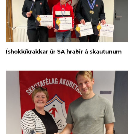
Íshokkíkrakkar úr SA hraðir á skautunum