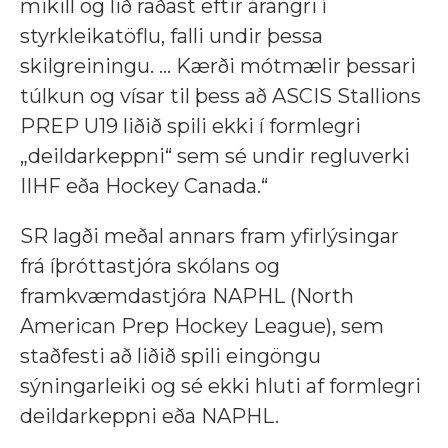
mikill og lið raðast eftir árangri í
styrkleikatöflu, falli undir þessa
skilgreiningu. ... Kærði mótmælir þessari
túlkun og vísar til þess að ASCIS Stallions
PREP U19 liðið spili ekki í formlegri
„deildarkeppni“ sem sé undir regluverki
IIHF eða Hockey Canada.“
SR lagði meðal annars fram yfirlýsingar
frá íþróttastjóra skólans og
framkvæmdastjóra NAPHL (North
American Prep Hockey League), sem
staðfesti að liðið spili eingöngu
sýningarleiki og sé ekki hluti af formlegri
deildarkeppni eða NAPHL.