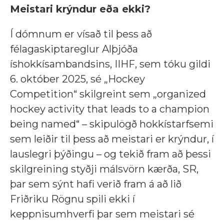
Meistari krýndur eða ekki?
Í dómnum er vísað til þess að
félagaskiptareglur Alþjóða
íshokkísambandsins, IIHF, sem tóku gildi
6. október 2025, sé „Hockey
Competition“ skilgreint sem „organized
hockey activity that leads to a champion
being named“ – skipulögð hokkístarfsemi
sem leiðir til þess að meistari er krýndur, í
lauslegri þýðingu –
og tekið fram að þessi
skilgreining styðji málsvörn kærða, SR,
þar sem sýnt hafi verið fram á að lið
Friðriku Rögnu spili ekki í
keppnisumhverfi þar sem meistari sé