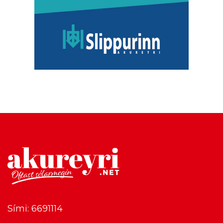
Sími: 6691114