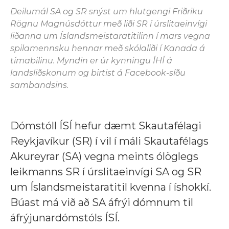
Deilumál SA og SR snýst um hlutgengi Friðriku
Rögnu Magnúsdóttur með liði SR í úrslitaeinvígi
liðanna um Íslandsmeistaratitilinn í mars vegna
spilamennsku hennar með skólaliði í Kanada á
tímabilinu. Myndin er úr kynningu ÍHÍ á
landsliðskonum og birtist á Facebook-síðu
sambandsins.
Dómstóll ÍSÍ hefur dæmt Skautafélagi
Reykjavíkur (SR) í vil í máli Skautafélags
Akureyrar (SA) vegna meints ólöglegs
leikmanns SR í úrslitaeinvígi SA og SR
um Íslandsmeistaratitil kvenna í íshokkí.
Búast má við að SA áfrýi dómnum til
áfrýjunardómstóls ÍSÍ.