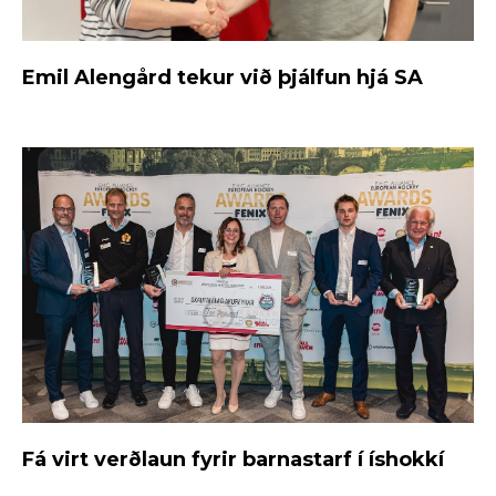
Emil Alengård tekur við þjálfun hjá SA
Fá virt verðlaun fyrir barnastarf í íshokkí