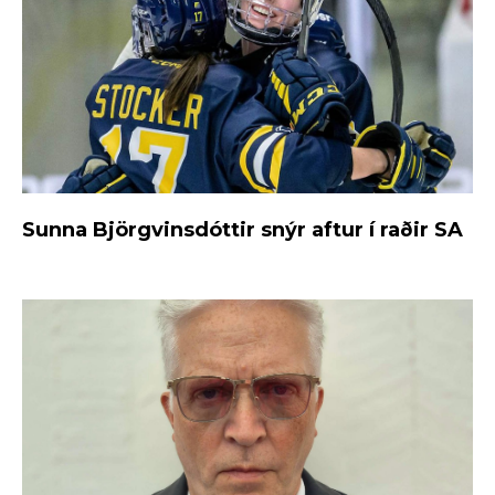
Sunna Björgvinsdóttir snýr aftur í raðir SA