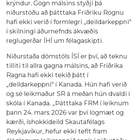
krýndur. Gögn málsins styðji þá
niðurstöðu að þátttaka Friðriku Rögnu
hafi ekki verið í formlegri „deildarkeppni“
í skilningi áðurnefnds ákvæðis
reglugerðar ÍHÍ um félagaskipti.
Niðurstaða dómstóls ÍSÍ er því, að teknu
tilliti til allra gagna málsins, að Friðrika
Ragna hafi ekki tekið þátt í
„deildarkeppni“ í Kanada. Hún hafi verið
og sé leikmaður SR á meðan hún dvaldi í
skóla í Kanada. „Þátttaka FRM í leiknum
þann 24. mars 2026 var því lögmæt og
kærði, íshokkídeild Skautafélags
Reykjavíkur, hefur ekki teflt fram