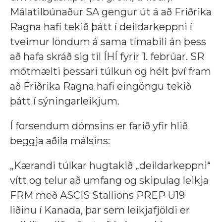
Málatilbúnaður SA gengur út á að Friðrika
Ragna hafi tekið þátt í deildarkeppni í
tveimur löndum á sama tímabili án þess
að hafa skráð sig til ÍHÍ fyrir 1. febrúar.
SR
mótmælti þessari túlkun og hélt því fram
að Friðrika Ragna hafi eingöngu tekið
þátt í sýningarleikjum.
Í forsendum dómsins er farið yfir hlið
beggja aðila málsins:
„Kærandi túlkar hugtakið „deildarkeppni“
vítt og telur að umfang og skipulag leikja
FRM með ASCIS Stallions PREP U19
liðinu í Kanada, þar sem leikjafjöldi er