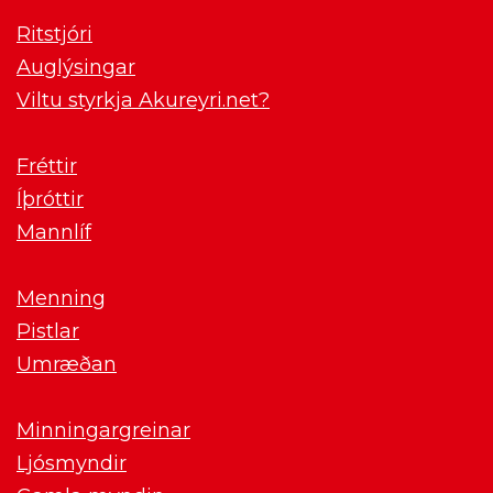
Ritstjóri
Auglýsingar
Viltu styrkja Akureyri.net?
Fréttir
Íþróttir
Mannlíf
Menning
Pistlar
Umræðan
Minningargreinar
Ljósmyndir