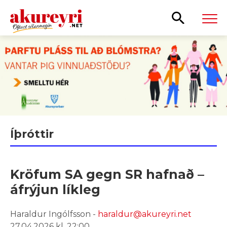
Leita
Íþróttir
Kröfum SA gegn SR hafnað –
áfrýjun líkleg
Haraldur Ingólfsson -
haraldur@akureyri.net
27.04.2026 kl. 22:00