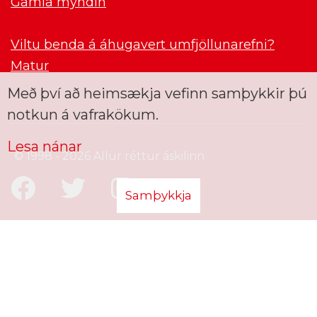
Gamla myndin
Viltu benda á áhugavert umfjöllunarefni?
Matur
Með því að heimsækja vefinn samþykkir þú
notkun á vafrakökum.
Lesa nánar
© 1998 - 2026 Allur réttur áskilinn
Samþykkja