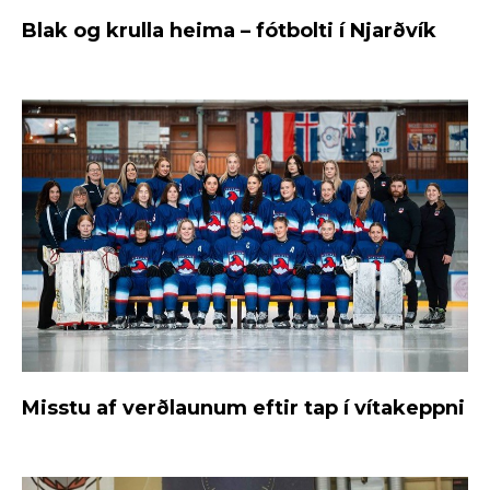
Blak og krulla heima – fótbolti í Njarðvík
Misstu af verðlaunum eftir tap í vítakeppni