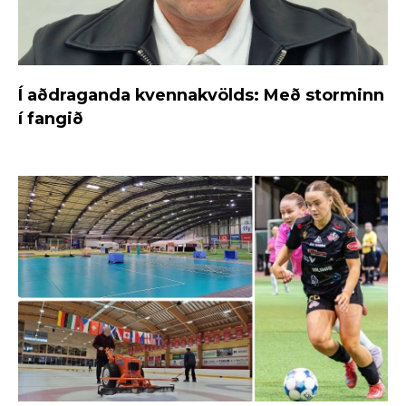
Í aðdraganda kvennakvölds: Með storminn
í fangið