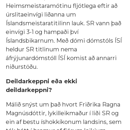
Heimsmeistaramótinu fljótlega eftir að
úrslitaeinvígi liðanna um
Íslandsmeistaratitilinn lauk. SR vann það
einvígi 3-1 og hampaði því
Íslandsbikarnum. Með dómi dómstóls ÍSÍ
heldur SR titlinum nema
áfrýjunardómstóll ÍSÍ komist að annarri
niðurstöðu.
Deildarkeppni eða ekki
deildarkeppni?
Málið snýst um það hvort Friðrika Ragna
Magnúsdóttir, lykilleikmaður í liði SR og
ein af bestu íshokkíkonum landsins, sem