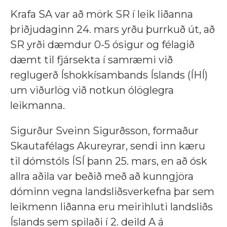
Krafa SA var að mörk SR í leik liðanna
þriðjudaginn 24. mars yrðu þurrkuð út, að
SR yrði dæmdur 0-5 ósigur og félagið
dæmt til fjársekta í samræmi við
reglugerð Íshokkísambands Íslands (ÍHÍ)
um viðurlög við notkun ólöglegra
leikmanna.
Sigurður Sveinn Sigurðsson, formaður
Skautafélags Akureyrar, sendi inn kæru
til dómstóls ÍSÍ þann 25. mars, en að ósk
allra aðila var beðið með að kunngjöra
dóminn vegna landsliðsverkefna þar sem
leikmenn liðanna eru meirihluti landsliðs
Íslands sem spilaði í 2. deild A á