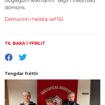
ólöglegum leikmanni,“ segir í niðurtöðu
dómsins.
Dómurinn í heild á vef ÍSÍ.
TIL BAKA Í YFIRLIT
Tengdar fréttir