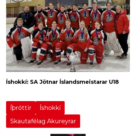
Íshokkí: SA Jötnar Íslandsmeistarar U18
Íþróttir
Íshokkí
Skautafélag Akureyrar